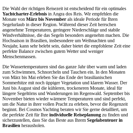
Die Wahl der richtigen Reisezeit ist entscheidend für ein optimales
Yachtcharter-Erlebnis
in Angra dos Reis. Wir empfehlen die
Monate von
März bis November
als ideale Periode für Ihren
Segelurlaub in dieser Region. Während dieser Zeit herrschen
angenehme Temperaturen, geringere Niederschläge und stabile
Windverhältnisse, die das Segeln besonders angenehm machen. Die
Hochsaison in Brasilien, insbesondere um Weihnachten und
Neujahr, kann sehr belebt sein, daher bietet die empfohlene Zeit eine
perfekte Balance zwischen gutem Wetter und weniger
Menschenmassen.
Die Wassertemperaturen sind das ganze Jahr über warm und laden
zum Schwimmen, Schnorcheln und Tauchen ein. In den Monaten
von März bis Mai erleben Sie das Ende der brasilianischen
Sommerhitze mit noch üppiger Vegetation und klarem Wasser. Der
Juni bis August sind die kühleren, trockeneren Monate, ideal für
längere Segeltörns und Wanderungen im Regenwald. September bis
November bieten wieder wärmere Temperaturen und sind perfekt,
um die Natur in ihrer vollen Pracht zu erleben, bevor die Regenzeit
beginnt. Bei Cosmos Yachting beraten wir Sie gerne detailliert, um
die perfekte Zeit für Ihre
individuelle Reiseplanung
zu finden und
sicherzustellen, dass Sie das Beste aus Ihrem
Segelabenteuer in
Brasilien
herausholen.