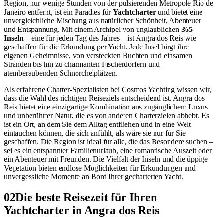
Region, nur wenige Stunden von der pulsierenden Metropole Rio de
Janeiro entfernt, ist ein Paradies für
Yachtcharter
und bietet eine
unvergleichliche Mischung aus natürlicher Schönheit, Abenteuer
und Entspannung. Mit einem Archipel von unglaublichen
365
Inseln
– eine für jeden Tag des Jahres – ist Angra dos Reis wie
geschaffen für die Erkundung per Yacht. Jede Insel birgt ihre
eigenen Geheimnisse, von versteckten Buchten und einsamen
Stränden bis hin zu charmanten Fischerdörfern und
atemberaubenden Schnorchelplätzen.
Als erfahrene Charter-Spezialisten bei Cosmos Yachting wissen wir,
dass die Wahl des richtigen Reiseziels entscheidend ist. Angra dos
Reis bietet eine einzigartige Kombination aus zugänglichem Luxus
und unberührter Natur, die es von anderen Charterzielen abhebt. Es
ist ein Ort, an dem Sie dem Alltag entfliehen und in eine Welt
eintauchen können, die sich anfühlt, als wäre sie nur für Sie
geschaffen. Die Region ist ideal für alle, die das Besondere suchen –
sei es ein entspannter Familienurlaub, eine romantische Auszeit oder
ein Abenteuer mit Freunden. Die Vielfalt der Inseln und die üppige
Vegetation bieten endlose Möglichkeiten für Erkundungen und
unvergessliche Momente an Bord Ihrer gecharterten Yacht.
02
Die beste Reisezeit für Ihren
Yachtcharter in Angra dos Reis