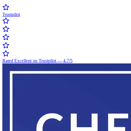
Trustpilot
Rated Excellent on Trustpilot
—
4.7
/5