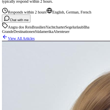
typically respond within 2 hours.
Responds within 2 hours
English, German, French
Chat with me
Angra dos Reis
Brasilien
Yachtcharter
Segelurlaub
Ilha
Grande
Destinationen
Südamerika
Abenteuer
View All Articles