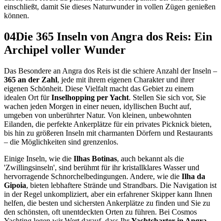
einschließt, damit Sie dieses Naturwunder in vollen Zügen genießen
können.
04
Die 365 Inseln von Angra dos Reis: Ein
Archipel voller Wunder
Das Besondere an Angra dos Reis ist die schiere Anzahl der Inseln –
365 an der Zahl
, jede mit ihrem eigenen Charakter und ihrer
eigenen Schönheit. Diese Vielfalt macht das Gebiet zu einem
idealen Ort für
Inselhopping per Yacht
. Stellen Sie sich vor, Sie
wachen jeden Morgen in einer neuen, idyllischen Bucht auf,
umgeben von unberührter Natur. Von kleinen, unbewohnten
Eilanden, die perfekte Ankerplätze für ein privates Picknick bieten,
bis hin zu größeren Inseln mit charmanten Dörfern und Restaurants
– die Möglichkeiten sind grenzenlos.
Einige Inseln, wie die
Ilhas Botinas
, auch bekannt als die
'Zwillingsinseln', sind berühmt für ihr kristallklares Wasser und
hervorragende Schnorchelbedingungen. Andere, wie die
Ilha da
Gipoia
, bieten lebhaftere Strände und Strandbars. Die Navigation ist
in der Regel unkompliziert, aber ein erfahrener Skipper kann Ihnen
helfen, die besten und sichersten Ankerplätze zu finden und Sie zu
den schönsten, oft unentdeckten Orten zu führen. Bei Cosmos
Yachting legen wir Wert darauf, dass Ihr
Yachtcharter in Angra