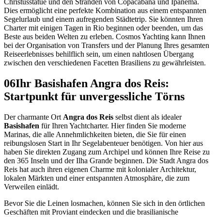
Christusstatue und den Stränden von Copacabana und Ipanema.
Dies ermöglicht eine perfekte Kombination aus einem entspannten
Segelurlaub und einem aufregenden Städtetrip. Sie könnten Ihren
Charter mit einigen Tagen in Rio beginnen oder beenden, um das
Beste aus beiden Welten zu erleben. Cosmos Yachting kann Ihnen
bei der Organisation von Transfers und der Planung Ihres gesamten
Reiseerlebnisses behilflich sein, um einen nahtlosen Übergang
zwischen den verschiedenen Facetten Brasiliens zu gewährleisten.
06
Ihr Basishafen Angra dos Reis:
Startpunkt für unvergessliche Törns
Der charmante Ort
Angra dos Reis
selbst dient als idealer
Basishafen
für Ihren Yachtcharter. Hier finden Sie moderne
Marinas, die alle Annehmlichkeiten bieten, die Sie für einen
reibungslosen Start in Ihr Segelabenteuer benötigen. Von hier aus
haben Sie direkten Zugang zum Archipel und können Ihre Reise zu
den 365 Inseln und der Ilha Grande beginnen. Die Stadt Angra dos
Reis hat auch ihren eigenen Charme mit kolonialer Architektur,
lokalen Märkten und einer entspannten Atmosphäre, die zum
Verweilen einlädt.
Bevor Sie die Leinen losmachen, können Sie sich in den örtlichen
Geschäften mit Proviant eindecken und die brasilianische