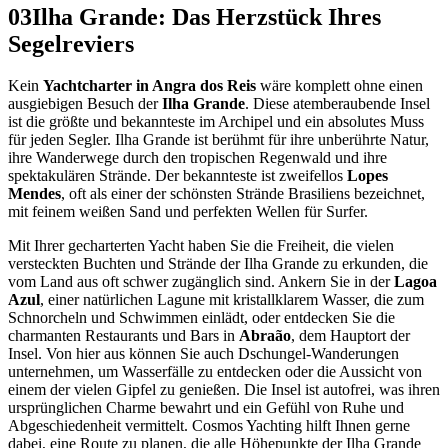
03
Ilha Grande: Das Herzstück Ihres
Segelreviers
Kein
Yachtcharter in Angra dos Reis
wäre komplett ohne einen
ausgiebigen Besuch der
Ilha Grande
. Diese atemberaubende Insel
ist die größte und bekannteste im Archipel und ein absolutes Muss
für jeden Segler. Ilha Grande ist berühmt für ihre unberührte Natur,
ihre Wanderwege durch den tropischen Regenwald und ihre
spektakulären Strände. Der bekannteste ist zweifellos
Lopes
Mendes
, oft als einer der schönsten Strände Brasiliens bezeichnet,
mit feinem weißen Sand und perfekten Wellen für Surfer.
Mit Ihrer gecharterten Yacht haben Sie die Freiheit, die vielen
versteckten Buchten und Strände der Ilha Grande zu erkunden, die
vom Land aus oft schwer zugänglich sind. Ankern Sie in der
Lagoa
Azul
, einer natürlichen Lagune mit kristallklarem Wasser, die zum
Schnorcheln und Schwimmen einlädt, oder entdecken Sie die
charmanten Restaurants und Bars in
Abraão
, dem Hauptort der
Insel. Von hier aus können Sie auch Dschungel-Wanderungen
unternehmen, um Wasserfälle zu entdecken oder die Aussicht von
einem der vielen Gipfel zu genießen. Die Insel ist autofrei, was ihren
ursprünglichen Charme bewahrt und ein Gefühl von Ruhe und
Abgeschiedenheit vermittelt. Cosmos Yachting hilft Ihnen gerne
dabei, eine Route zu planen, die alle Höhepunkte der Ilha Grande