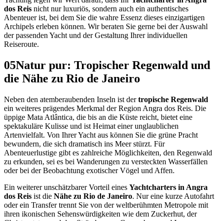
dos Reis
nicht nur luxuriös, sondern auch ein authentisches
Abenteuer ist, bei dem Sie die wahre Essenz dieses einzigartigen
Archipels erleben können. Wir beraten Sie gerne bei der Auswahl
der passenden Yacht und der Gestaltung Ihrer individuellen
Reiseroute.
05
Natur pur: Tropischer Regenwald und
die Nähe zu Rio de Janeiro
Neben den atemberaubenden Inseln ist der
tropische Regenwald
ein weiteres prägendes Merkmal der Region Angra dos Reis. Die
üppige Mata Atlântica, die bis an die Küste reicht, bietet eine
spektakuläre Kulisse und ist Heimat einer unglaublichen
Artenvielfalt. Von Ihrer Yacht aus können Sie die grüne Pracht
bewundern, die sich dramatisch ins Meer stürzt. Für
Abenteuerlustige gibt es zahlreiche Möglichkeiten, den Regenwald
zu erkunden, sei es bei Wanderungen zu versteckten Wasserfällen
oder bei der Beobachtung exotischer Vögel und Affen.
Ein weiterer unschätzbarer Vorteil eines
Yachtcharters in Angra
dos Reis
ist die
Nähe zu Rio de Janeiro
. Nur eine kurze Autofahrt
oder ein Transfer trennt Sie von der weltberühmten Metropole mit
ihren ikonischen Sehenswürdigkeiten wie dem Zuckerhut, der