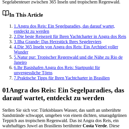
Segelabenteuer zwischen 365 Inseln und tropischem Regenwald.
In This Article
1
.
Angra dos Reis: Ein Segelparadies, das darauf wartet,
entdeckt zu werden
2
.
Die beste Reisezeit für Ihren Yachtcharter in Angra dos Reis
3
.
Ilha Grande: Das Herzstück Ihres Segelreviers
4
.
Die 365 Inseln von Angra dos Reis: Ein Archipel voller
Wunder
5
.
Natur pur: Tropischer Regenwald und die Nähe zu Rio de
Janeiro
6
.
Ihr Basishafen Angra dos Reis: Startpunkt für
unvergessliche Törns
7
.
Praktische Tipps für Ihren Yachtcharter in Brasilien
01
Angra dos Reis: Ein Segelparadies, das
darauf wartet, entdeckt zu werden
Stellen Sie sich vor: Türkisblaues Wasser, das sanft an unberührte
Sandstrände schwappt, umgeben von einem dichten, smaragdgrünen
Teppich aus tropischem Regenwald. Das ist Angra dos Reis, ein
wahrhaftiges Juwel an Brasiliens berühmter
Costa Verde
. Diese