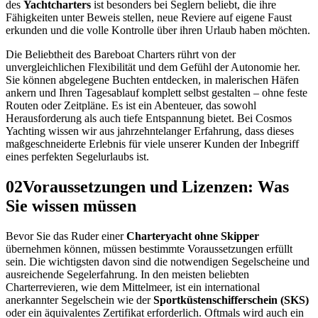
des
Yachtcharters
ist besonders bei Seglern beliebt, die ihre
Fähigkeiten unter Beweis stellen, neue Reviere auf eigene Faust
erkunden und die volle Kontrolle über ihren Urlaub haben möchten.
Die Beliebtheit des Bareboat Charters rührt von der
unvergleichlichen Flexibilität und dem Gefühl der Autonomie her.
Sie können abgelegene Buchten entdecken, in malerischen Häfen
ankern und Ihren Tagesablauf komplett selbst gestalten – ohne feste
Routen oder Zeitpläne. Es ist ein Abenteuer, das sowohl
Herausforderung als auch tiefe Entspannung bietet. Bei Cosmos
Yachting wissen wir aus jahrzehntelanger Erfahrung, dass dieses
maßgeschneiderte Erlebnis für viele unserer Kunden der Inbegriff
eines perfekten Segelurlaubs ist.
02
Voraussetzungen und Lizenzen: Was
Sie wissen müssen
Bevor Sie das Ruder einer
Charteryacht ohne Skipper
übernehmen können, müssen bestimmte Voraussetzungen erfüllt
sein. Die wichtigsten davon sind die notwendigen Segelscheine und
ausreichende Segelerfahrung. In den meisten beliebten
Charterrevieren, wie dem Mittelmeer, ist ein international
anerkannter Segelschein wie der
Sportküstenschifferschein (SKS)
oder ein äquivalentes Zertifikat erforderlich. Oftmals wird auch ein