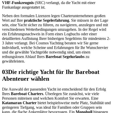
VHF-Funkzeugnis
(SRC) verlangt, da die Yacht mit einer
Funkanlage ausgestattet ist.
Neben den formalen Lizenzen legen Charterunternehmen großen
Wert auf Ihre
praktische Segelerfahrung
. Sie müssen in der Lage
sein, eine Yacht sicher zu führen, zu navigieren, anzulegen und mit
verschiedenen Wetterbedingungen umzugehen. In der Regel wird
ein Erfahrungsnachweis in Form eines Logbuchs oder einer
detaillierten Auflistung Ihrer bisherigen Segeltörns für mindestens 2-
3 Jahre verlangt. Bei Cosmos Yachting beraten wir Sie gerne
individuell, welche Scheine und Erfahrungen für Ihr Wunschrevier
und die gewählte Yachtgröße notwendig sind, um einen
reibungslosen Ablauf Ihres
Bareboat Segelurlaubs
zu
gewährleisten.
03
Die richtige Yacht für Ihr Bareboat
Abenteuer wählen
Die Auswahl der passenden Yacht ist entscheidend für den Erfolg
Ihres
Bareboat Charters
. Überlegen Sie zunächst, wie viele
Personen mitreisen und welchen Komfort Sie erwarten. Eine
Katamaran Charter
bietet beispielsweise mehr Platz, Stabilität und
geringeren Tiefgang, was ideal für Familien oder Gruppen sein
kann, die flache Ankerplätze bevorzugen. Ein
Monohull
hingegen