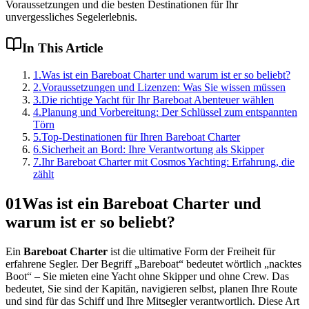
Voraussetzungen und die besten Destinationen für Ihr
unvergessliches Segelerlebnis.
In This Article
1
.
Was ist ein Bareboat Charter und warum ist er so beliebt?
2
.
Voraussetzungen und Lizenzen: Was Sie wissen müssen
3
.
Die richtige Yacht für Ihr Bareboat Abenteuer wählen
4
.
Planung und Vorbereitung: Der Schlüssel zum entspannten
Törn
5
.
Top-Destinationen für Ihren Bareboat Charter
6
.
Sicherheit an Bord: Ihre Verantwortung als Skipper
7
.
Ihr Bareboat Charter mit Cosmos Yachting: Erfahrung, die
zählt
01
Was ist ein Bareboat Charter und
warum ist er so beliebt?
Ein
Bareboat Charter
ist die ultimative Form der Freiheit für
erfahrene Segler. Der Begriff „Bareboat“ bedeutet wörtlich „nacktes
Boot“ – Sie mieten eine Yacht ohne Skipper und ohne Crew. Das
bedeutet, Sie sind der Kapitän, navigieren selbst, planen Ihre Route
und sind für das Schiff und Ihre Mitsegler verantwortlich. Diese Art