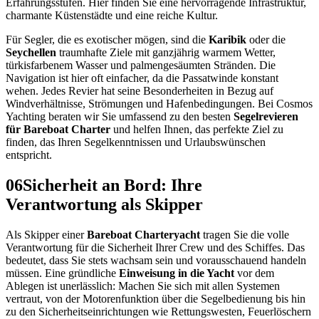
Erfahrungsstufen. Hier finden Sie eine hervorragende Infrastruktur,
charmante Küstenstädte und eine reiche Kultur.
Für Segler, die es exotischer mögen, sind die
Karibik
oder die
Seychellen
traumhafte Ziele mit ganzjährig warmem Wetter,
türkisfarbenem Wasser und palmengesäumten Stränden. Die
Navigation ist hier oft einfacher, da die Passatwinde konstant
wehen. Jedes Revier hat seine Besonderheiten in Bezug auf
Windverhältnisse, Strömungen und Hafenbedingungen. Bei Cosmos
Yachting beraten wir Sie umfassend zu den besten
Segelrevieren
für Bareboat Charter
und helfen Ihnen, das perfekte Ziel zu
finden, das Ihren Segelkenntnissen und Urlaubswünschen
entspricht.
06
Sicherheit an Bord: Ihre
Verantwortung als Skipper
Als Skipper einer
Bareboat Charteryacht
tragen Sie die volle
Verantwortung für die Sicherheit Ihrer Crew und des Schiffes. Das
bedeutet, dass Sie stets wachsam sein und vorausschauend handeln
müssen. Eine gründliche
Einweisung in die Yacht
vor dem
Ablegen ist unerlässlich: Machen Sie sich mit allen Systemen
vertraut, von der Motorenfunktion über die Segelbedienung bis hin
zu den Sicherheitseinrichtungen wie Rettungswesten, Feuerlöschern