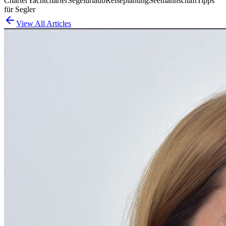
Charter
Yachtcharter
Segelurlaub
Reiseplanung
Seemannschaft
Tipps
für Segler
View All Articles