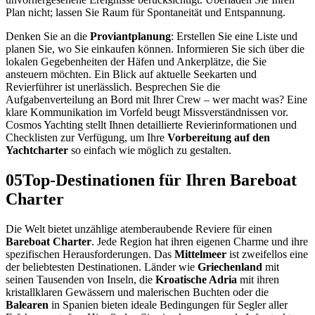
Plan nicht; lassen Sie Raum für Spontaneität und Entspannung.
Denken Sie an die
Proviantplanung
: Erstellen Sie eine Liste und
planen Sie, wo Sie einkaufen können. Informieren Sie sich über die
lokalen Gegebenheiten der Häfen und Ankerplätze, die Sie
ansteuern möchten. Ein Blick auf aktuelle Seekarten und
Revierführer ist unerlässlich. Besprechen Sie die
Aufgabenverteilung an Bord mit Ihrer Crew – wer macht was? Eine
klare Kommunikation im Vorfeld beugt Missverständnissen vor.
Cosmos Yachting stellt Ihnen detaillierte Revierinformationen und
Checklisten zur Verfügung, um Ihre
Vorbereitung auf den
Yachtcharter
so einfach wie möglich zu gestalten.
05
Top-Destinationen für Ihren Bareboat
Charter
Die Welt bietet unzählige atemberaubende Reviere für einen
Bareboat Charter
. Jede Region hat ihren eigenen Charme und ihre
spezifischen Herausforderungen. Das
Mittelmeer
ist zweifellos eine
der beliebtesten Destinationen. Länder wie
Griechenland
mit
seinen Tausenden von Inseln, die
Kroatische Adria
mit ihren
kristallklaren Gewässern und malerischen Buchten oder die
Balearen
in Spanien bieten ideale Bedingungen für Segler aller