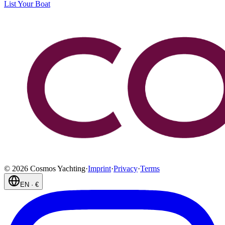
List Your Boat
©
2026
Cosmos Yachting
·
Imprint
·
Privacy
·
Terms
EN
·
€