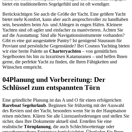
bietet ein traditionelleres Segelgefühl und ist oft wendiger.
Berücksichtigen Sie auch die Größe der Yacht. Eine größere Yacht
bietet mehr Komfort, kann aber auch anspruchsvoller zu handhaben
sein, besonders beim An- und Ablegen in engen Häfen. Kleinere
Yachten sind oft agiler und einfacher zu manövrieren. Achten Sie
auf die Ausstattung: Sind alle Navigationsinstrumente vorhanden?
Gibt es eine gut ausgestattete Pantry? Ist genügend Stauraum für
Proviant und persönliche Gegenstände? Bei Cosmos Yachting bieten
wir eine breite Palette an
Charteryachten
– von gemütlichen
Segelbooten bis hin zu luxuriösen Katamaranen – und helfen Ihnen
gerne, die perfekte Yacht zu finden, die Ihren Fähigkeiten und
Wünschen entspricht.
04
Planung und Vorbereitung: Der
Schlüssel zum entspannten Törn
Eine gründliche Planung ist das A und O für einen erfolgreichen
Bareboat Segelurlaub
. Beginnen Sie frühzeitig mit der Auswahl
des Reviers und der Yacht, besonders wenn Sie in der Hauptsaison
reisen möchten. Klären Sie alle Lizenzanforderungen und stellen Sie
sicher, dass Ihre Dokumente aktuell sind. Erstellen Sie eine
realistische
Törnplanung
, die auch Schlechtwettertage oder
unvorhergesehene Ereignisse berücksichtigt. Überladen Sie Ihren