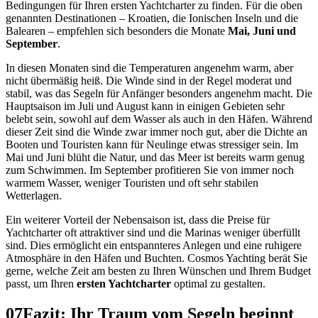
Bedingungen für Ihren ersten Yachtcharter zu finden. Für die oben
genannten Destinationen – Kroatien, die Ionischen Inseln und die
Balearen – empfehlen sich besonders die Monate
Mai, Juni und
September
.
In diesen Monaten sind die Temperaturen angenehm warm, aber
nicht übermäßig heiß. Die Winde sind in der Regel moderat und
stabil, was das Segeln für Anfänger besonders angenehm macht. Die
Hauptsaison im Juli und August kann in einigen Gebieten sehr
belebt sein, sowohl auf dem Wasser als auch in den Häfen. Während
dieser Zeit sind die Winde zwar immer noch gut, aber die Dichte an
Booten und Touristen kann für Neulinge etwas stressiger sein. Im
Mai und Juni blüht die Natur, und das Meer ist bereits warm genug
zum Schwimmen. Im September profitieren Sie von immer noch
warmem Wasser, weniger Touristen und oft sehr stabilen
Wetterlagen.
Ein weiterer Vorteil der Nebensaison ist, dass die Preise für
Yachtcharter oft attraktiver sind und die Marinas weniger überfüllt
sind. Dies ermöglicht ein entspannteres Anlegen und eine ruhigere
Atmosphäre in den Häfen und Buchten. Cosmos Yachting berät Sie
gerne, welche Zeit am besten zu Ihren Wünschen und Ihrem Budget
passt, um Ihren
ersten Yachtcharter
optimal zu gestalten.
07
Fazit: Ihr Traum vom Segeln beginnt