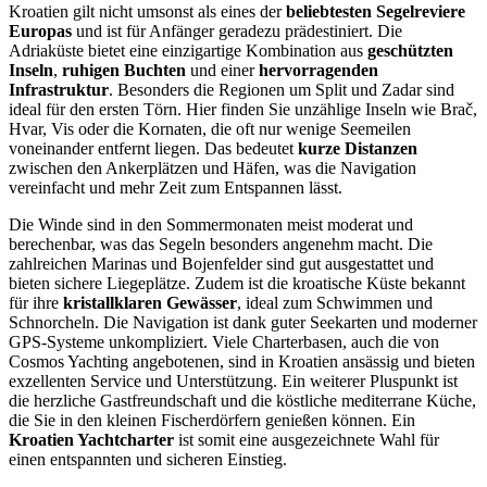
Kroatien gilt nicht umsonst als eines der
beliebtesten Segelreviere
Europas
und ist für Anfänger geradezu prädestiniert. Die
Adriaküste bietet eine einzigartige Kombination aus
geschützten
Inseln
,
ruhigen Buchten
und einer
hervorragenden
Infrastruktur
. Besonders die Regionen um Split und Zadar sind
ideal für den ersten Törn. Hier finden Sie unzählige Inseln wie Brač,
Hvar, Vis oder die Kornaten, die oft nur wenige Seemeilen
voneinander entfernt liegen. Das bedeutet
kurze Distanzen
zwischen den Ankerplätzen und Häfen, was die Navigation
vereinfacht und mehr Zeit zum Entspannen lässt.
Die Winde sind in den Sommermonaten meist moderat und
berechenbar, was das Segeln besonders angenehm macht. Die
zahlreichen Marinas und Bojenfelder sind gut ausgestattet und
bieten sichere Liegeplätze. Zudem ist die kroatische Küste bekannt
für ihre
kristallklaren Gewässer
, ideal zum Schwimmen und
Schnorcheln. Die Navigation ist dank guter Seekarten und moderner
GPS-Systeme unkompliziert. Viele Charterbasen, auch die von
Cosmos Yachting angebotenen, sind in Kroatien ansässig und bieten
exzellenten Service und Unterstützung. Ein weiterer Pluspunkt ist
die herzliche Gastfreundschaft und die köstliche mediterrane Küche,
die Sie in den kleinen Fischerdörfern genießen können. Ein
Kroatien Yachtcharter
ist somit eine ausgezeichnete Wahl für
einen entspannten und sicheren Einstieg.