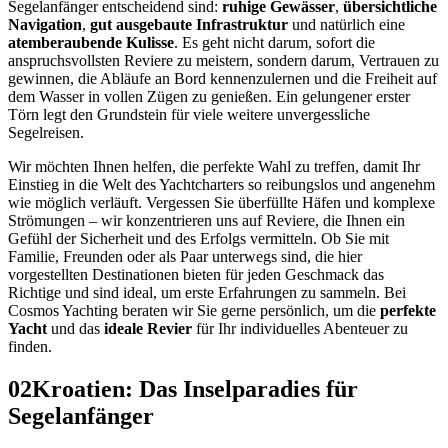
Segelanfänger entscheidend sind:
ruhige Gewässer
,
übersichtliche
Navigation
,
gut ausgebaute Infrastruktur
und natürlich eine
atemberaubende Kulisse
. Es geht nicht darum, sofort die
anspruchsvollsten Reviere zu meistern, sondern darum, Vertrauen zu
gewinnen, die Abläufe an Bord kennenzulernen und die Freiheit auf
dem Wasser in vollen Zügen zu genießen. Ein gelungener erster
Törn legt den Grundstein für viele weitere unvergessliche
Segelreisen.
Wir möchten Ihnen helfen, die perfekte Wahl zu treffen, damit Ihr
Einstieg in die Welt des Yachtcharters so reibungslos und angenehm
wie möglich verläuft. Vergessen Sie überfüllte Häfen und komplexe
Strömungen – wir konzentrieren uns auf Reviere, die Ihnen ein
Gefühl der Sicherheit und des Erfolgs vermitteln. Ob Sie mit
Familie, Freunden oder als Paar unterwegs sind, die hier
vorgestellten Destinationen bieten für jeden Geschmack das
Richtige und sind ideal, um erste Erfahrungen zu sammeln. Bei
Cosmos Yachting beraten wir Sie gerne persönlich, um die
perfekte
Yacht
und das
ideale Revier
für Ihr individuelles Abenteuer zu
finden.
02
Kroatien: Das Inselparadies für
Segelanfänger