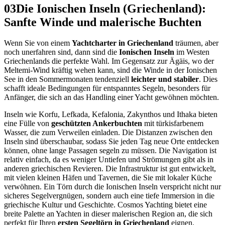
03
Die Ionischen Inseln (Griechenland):
Sanfte Winde und malerische Buchten
Wenn Sie von einem
Yachtcharter in Griechenland
träumen, aber
noch unerfahren sind, dann sind die
Ionischen Inseln
im Westen
Griechenlands die perfekte Wahl. Im Gegensatz zur Ägäis, wo der
Meltemi-Wind kräftig wehen kann, sind die Winde in der Ionischen
See in den Sommermonaten tendenziell
leichter und stabiler
. Dies
schafft ideale Bedingungen für entspanntes Segeln, besonders für
Anfänger, die sich an das Handling einer Yacht gewöhnen möchten.
Inseln wie Korfu, Lefkada, Kefalonia, Zakynthos und Ithaka bieten
eine Fülle von
geschützten Ankerbuchten
mit türkisfarbenem
Wasser, die zum Verweilen einladen. Die Distanzen zwischen den
Inseln sind überschaubar, sodass Sie jeden Tag neue Orte entdecken
können, ohne lange Passagen segeln zu müssen. Die Navigation ist
relativ einfach, da es weniger Untiefen und Strömungen gibt als in
anderen griechischen Revieren. Die Infrastruktur ist gut entwickelt,
mit vielen kleinen Häfen und Tavernen, die Sie mit lokaler Küche
verwöhnen. Ein Törn durch die Ionischen Inseln verspricht nicht nur
sicheres Segelvergnügen, sondern auch eine tiefe Immersion in die
griechische Kultur und Geschichte. Cosmos Yachting bietet eine
breite Palette an Yachten in dieser malerischen Region an, die sich
perfekt für Ihren
ersten Segeltörn in Griechenland
eignen.