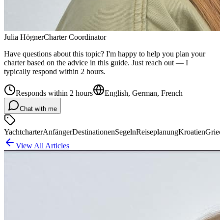
Julia Högner
Charter Coordinator
Have questions about this topic? I'm happy to help you plan your
charter based on the advice in this guide. Just reach out — I
typically respond within 2 hours.
Responds within 2 hours
English, German, French
Chat with me
Yachtcharter
Anfänger
Destinationen
Segeln
Reiseplanung
Kroatien
Grie
View All Articles