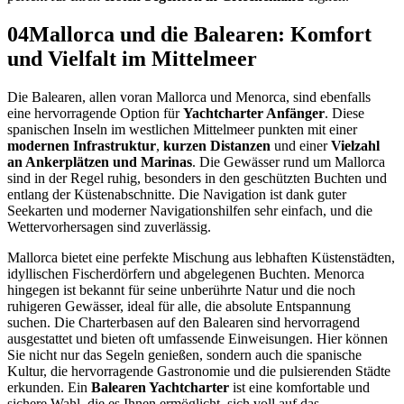
04
Mallorca und die Balearen: Komfort
und Vielfalt im Mittelmeer
Die Balearen, allen voran Mallorca und Menorca, sind ebenfalls
eine hervorragende Option für
Yachtcharter Anfänger
. Diese
spanischen Inseln im westlichen Mittelmeer punkten mit einer
modernen Infrastruktur
,
kurzen Distanzen
und einer
Vielzahl
an Ankerplätzen und Marinas
. Die Gewässer rund um Mallorca
sind in der Regel ruhig, besonders in den geschützten Buchten und
entlang der Küstenabschnitte. Die Navigation ist dank guter
Seekarten und moderner Navigationshilfen sehr einfach, und die
Wettervorhersagen sind zuverlässig.
Mallorca bietet eine perfekte Mischung aus lebhaften Küstenstädten,
idyllischen Fischerdörfern und abgelegenen Buchten. Menorca
hingegen ist bekannt für seine unberührte Natur und die noch
ruhigeren Gewässer, ideal für alle, die absolute Entspannung
suchen. Die Charterbasen auf den Balearen sind hervorragend
ausgestattet und bieten oft umfassende Einweisungen. Hier können
Sie nicht nur das Segeln genießen, sondern auch die spanische
Kultur, die hervorragende Gastronomie und die pulsierenden Städte
erkunden. Ein
Balearen Yachtcharter
ist eine komfortable und
sichere Wahl, die es Ihnen ermöglicht, sich voll auf das