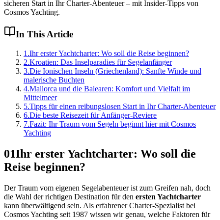
sicheren Start in Ihr Charter-Abenteuer – mit Insider-Tipps von
Cosmos Yachting.
In This Article
1
.
Ihr erster Yachtcharter: Wo soll die Reise beginnen?
2
.
Kroatien: Das Inselparadies für Segelanfänger
3
.
Die Ionischen Inseln (Griechenland): Sanfte Winde und
malerische Buchten
4
.
Mallorca und die Balearen: Komfort und Vielfalt im
Mittelmeer
5
.
Tipps für einen reibungslosen Start in Ihr Charter-Abenteuer
6
.
Die beste Reisezeit für Anfänger-Reviere
7
.
Fazit: Ihr Traum vom Segeln beginnt hier mit Cosmos
Yachting
01
Ihr erster Yachtcharter: Wo soll die
Reise beginnen?
Der Traum vom eigenen Segelabenteuer ist zum Greifen nah, doch
die Wahl der richtigen Destination für den
ersten Yachtcharter
kann überwältigend sein. Als erfahrener Charter-Spezialist bei
Cosmos Yachting seit 1987 wissen wir genau, welche Faktoren für