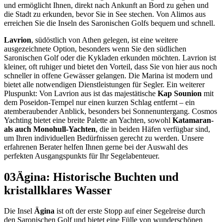
und ermöglicht Ihnen, direkt nach Ankunft an Bord zu gehen und
die Stadt zu erkunden, bevor Sie in See stechen. Von Alimos aus
erreichen Sie die Inseln des Saronischen Golfs bequem und schnell.
Lavrion
, südöstlich von Athen gelegen, ist eine weitere
ausgezeichnete Option, besonders wenn Sie den südlichen
Saronischen Golf oder die Kykladen erkunden möchten. Lavrion ist
kleiner, oft ruhiger und bietet den Vorteil, dass Sie von hier aus noch
schneller in offene Gewässer gelangen. Die Marina ist modern und
bietet alle notwendigen Dienstleistungen für Segler. Ein weiterer
Pluspunkt: Von Lavrion aus ist das majestätische
Kap Sounion
mit
dem Poseidon-Tempel nur einen kurzen Schlag entfernt – ein
atemberaubender Anblick, besonders bei Sonnenuntergang. Cosmos
Yachting bietet eine breite Palette an Yachten, sowohl
Katamaran-
als auch Monohull-Yachten
, die in beiden Häfen verfügbar sind,
um Ihren individuellen Bedürfnissen gerecht zu werden. Unsere
erfahrenen Berater helfen Ihnen gerne bei der Auswahl des
perfekten Ausgangspunkts für Ihr Segelabenteuer.
03
Ägina: Historische Buchten und
kristallklares Wasser
Die Insel
Ägina
ist oft der erste Stopp auf einer Segelreise durch
den Saronischen Golf und bietet eine Fülle von wunderschönen