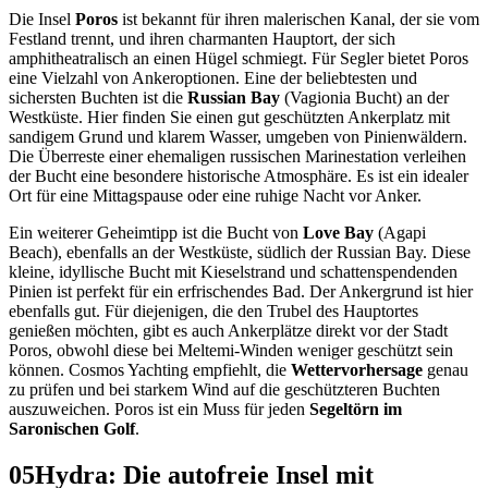
Die Insel
Poros
ist bekannt für ihren malerischen Kanal, der sie vom
Festland trennt, und ihren charmanten Hauptort, der sich
amphitheatralisch an einen Hügel schmiegt. Für Segler bietet Poros
eine Vielzahl von Ankeroptionen. Eine der beliebtesten und
sichersten Buchten ist die
Russian Bay
(Vagionia Bucht) an der
Westküste. Hier finden Sie einen gut geschützten Ankerplatz mit
sandigem Grund und klarem Wasser, umgeben von Pinienwäldern.
Die Überreste einer ehemaligen russischen Marinestation verleihen
der Bucht eine besondere historische Atmosphäre. Es ist ein idealer
Ort für eine Mittagspause oder eine ruhige Nacht vor Anker.
Ein weiterer Geheimtipp ist die Bucht von
Love Bay
(Agapi
Beach), ebenfalls an der Westküste, südlich der Russian Bay. Diese
kleine, idyllische Bucht mit Kieselstrand und schattenspendenden
Pinien ist perfekt für ein erfrischendes Bad. Der Ankergrund ist hier
ebenfalls gut. Für diejenigen, die den Trubel des Hauptortes
genießen möchten, gibt es auch Ankerplätze direkt vor der Stadt
Poros, obwohl diese bei Meltemi-Winden weniger geschützt sein
können. Cosmos Yachting empfiehlt, die
Wettervorhersage
genau
zu prüfen und bei starkem Wind auf die geschützteren Buchten
auszuweichen. Poros ist ein Muss für jeden
Segeltörn im
Saronischen Golf
.
05
Hydra: Die autofreie Insel mit