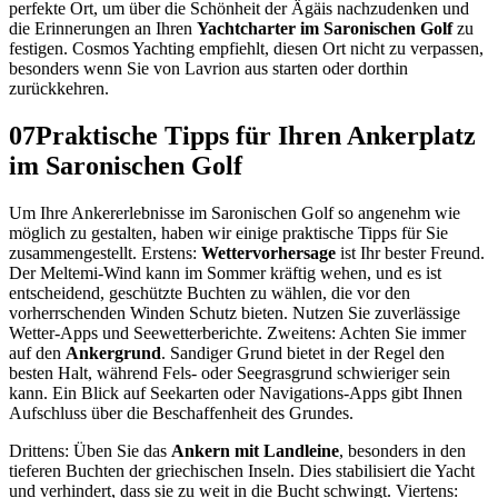
perfekte Ort, um über die Schönheit der Ägäis nachzudenken und
die Erinnerungen an Ihren
Yachtcharter im Saronischen Golf
zu
festigen. Cosmos Yachting empfiehlt, diesen Ort nicht zu verpassen,
besonders wenn Sie von Lavrion aus starten oder dorthin
zurückkehren.
07
Praktische Tipps für Ihren Ankerplatz
im Saronischen Golf
Um Ihre Ankererlebnisse im Saronischen Golf so angenehm wie
möglich zu gestalten, haben wir einige praktische Tipps für Sie
zusammengestellt. Erstens:
Wettervorhersage
ist Ihr bester Freund.
Der Meltemi-Wind kann im Sommer kräftig wehen, und es ist
entscheidend, geschützte Buchten zu wählen, die vor den
vorherrschenden Winden Schutz bieten. Nutzen Sie zuverlässige
Wetter-Apps und Seewetterberichte. Zweitens: Achten Sie immer
auf den
Ankergrund
. Sandiger Grund bietet in der Regel den
besten Halt, während Fels- oder Seegrasgrund schwieriger sein
kann. Ein Blick auf Seekarten oder Navigations-Apps gibt Ihnen
Aufschluss über die Beschaffenheit des Grundes.
Drittens: Üben Sie das
Ankern mit Landleine
, besonders in den
tieferen Buchten der griechischen Inseln. Dies stabilisiert die Yacht
und verhindert, dass sie zu weit in die Bucht schwingt. Viertens: