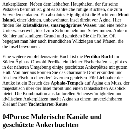
Ankerplätzen. Neben dem lebhaften Haupthafen, der für seine
Pistazien berühmt ist, gibt es zahlreiche ruhige Buchten, die zum
Verweilen einladen. Ein absolutes Highlight ist die Bucht von
Moni
Island
, einer kleinen, unbewohnten Insel direkt vor Ägina. Hier
finden Sie
kristallklares, smaragdgrünes Wasser
und eine reiche
Unterwasserwelt, ideal zum Schnorcheln und Schwimmen. Ankern
Sie hier auf sandigem Grund und genießen Sie die Ruhe. Oft
begegnet man hier auch freundlichen Wildziegen und Pfauen, die
die Insel bewohnen.
Eine weitere empfehlenswerte Bucht ist die
Perdika Bucht
im
Süden Äginas. Obwohl Perdika ein kleiner Fischerhafen ist, gibt es
in der näheren Umgebung einige geschützte Ankerplätze mit gutem
Halt. Von hier aus können Sie das charmante Dorf erkunden und
frischen Fisch in einer der Tavernen genießen. Für Liebhaber der
Antike ist ein Besuch des
Aphaia-Tempels
auf Ägina ein Muss, der
majestätisch über der Insel thront und einen fantastischen Ausblick
bietet. Die Kombination aus kulturellen Sehenswürdigkeiten und
idyllischen Ankerplätzen macht Ägina zu einem unverzichtbaren
Ziel auf Ihrer
Yachtcharter-Route
.
04
Poros: Malerische Kanäle und
geschützte Ankerbuchten