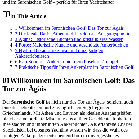
und im Saronischen Golf – perfekt für Ihren Yachtcharter
In This Article
1
.
Willkommen im Saronischen Golf: Das Tor zur Ägäis
2
.
Die ideale Basis: Athen und Lavrion als Ausgangspunkte
3
.
Ägina: Historische Buchten und kristallklares Wasser
4
.
Poros: Malerische Kanäle und geschützte Ankerbuchten
5
.
Hydra: Die autofreie Insel mit einzigartigen
Ankererlebnissen
6
.
Kap Sounion: Ankern unter dem Poseidon-Tempel
7
.
Praktische Tipps für Ihren Ankerplatz im Saronischen Golf
01
Willkommen im Saronischen Golf: Das
Tor zur Ägäis
Der
Saronische Golf
ist nicht nur das Tor zur Ägäis, sondern auch
eine der beliebtesten und zugänglichsten Segelregionen
Griechenlands. Mit Athen und Lavrion als idealen Ausgangshäfen
bietet er eine perfekte Mischung aus antiker Geschichte, lebhaften
Inselstädten und unberührten Ankerbuchten. Als erfahrene Charter-
Spezialisten bei Cosmos Yachting wissen wir, dass die Wahl des
richtigen Ankerplatzes entscheidend für ein unvergessliches