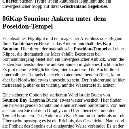
Charter
buchen. Hydra ist ein kulturelles Highlight und ein
unvergesslicher Stopp auf Ihrer
Griechenland-Segelreise
.
06
Kap Sounion: Ankern unter dem
Poseidon-Tempel
Ein absolutes Highlight und ein magischer Abschluss oder Beginn
Ihrer
Yachtcharter-Reise
ist das Ankern unterhalb des
Kap
Sounion
. Hier thront der majestätische
Poseidon-Tempel
auf einer
Klippe, die dramatisch ins Meer abfällt. Besonders bei
Sonnenuntergang bietet sich ein unvergesslicher Anblick, wenn die
letzten Sonnenstrahlen die antiken Säulen in goldenes Licht tauchen.
Es gibt mehrere Möglichkeiten, hier zu ankern. Die Bucht direkt
unterhalb des Tempels bietet einen atemberaubenden Blick, kann
aber bei Nordwind etwas ungeschützt sein. Der Ankergrund ist hier
meist sandig, aber es ist wichtig, auf die Wassertiefe zu achten.
Eine sicherere Option bei stärkerem Wind ist die Bucht von
Sounion Bay
(Legrena Bucht) etwas weiter westlich. Hier finden
Sie hervorragenden Schutz und einen schönen Sandstrand. Von hier
aus können Sie mit dem Dinghy zum Ufer übersetzen und den
Tempel besuchen. Das Ankern am Kap Sounion ist mehr als nur ein
Übernachtungsstopp; es ist ein Erlebnis, das Geschichte, Natur und
die Freiheit des Segelns auf einzigartige Weise verbindet. Es ist der