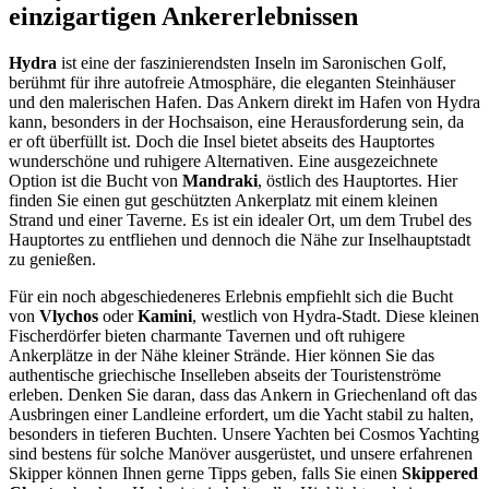
einzigartigen Ankererlebnissen
Hydra
ist eine der faszinierendsten Inseln im Saronischen Golf,
berühmt für ihre autofreie Atmosphäre, die eleganten Steinhäuser
und den malerischen Hafen. Das Ankern direkt im Hafen von Hydra
kann, besonders in der Hochsaison, eine Herausforderung sein, da
er oft überfüllt ist. Doch die Insel bietet abseits des Hauptortes
wunderschöne und ruhigere Alternativen. Eine ausgezeichnete
Option ist die Bucht von
Mandraki
, östlich des Hauptortes. Hier
finden Sie einen gut geschützten Ankerplatz mit einem kleinen
Strand und einer Taverne. Es ist ein idealer Ort, um dem Trubel des
Hauptortes zu entfliehen und dennoch die Nähe zur Inselhauptstadt
zu genießen.
Für ein noch abgeschiedeneres Erlebnis empfiehlt sich die Bucht
von
Vlychos
oder
Kamini
, westlich von Hydra-Stadt. Diese kleinen
Fischerdörfer bieten charmante Tavernen und oft ruhigere
Ankerplätze in der Nähe kleiner Strände. Hier können Sie das
authentische griechische Inselleben abseits der Touristenströme
erleben. Denken Sie daran, dass das Ankern in Griechenland oft das
Ausbringen einer Landleine erfordert, um die Yacht stabil zu halten,
besonders in tieferen Buchten. Unsere Yachten bei Cosmos Yachting
sind bestens für solche Manöver ausgerüstet, und unsere erfahrenen
Skipper können Ihnen gerne Tipps geben, falls Sie einen
Skippered