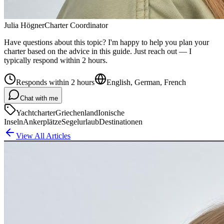
Julia Högner
Charter Coordinator
Have questions about this topic? I'm happy to help you plan your
charter based on the advice in this guide. Just reach out — I
typically respond within 2 hours.
Responds within 2 hours
English, German, French
Chat with me
Yachtcharter
Griechenland
Ionische
Inseln
Ankerplätze
Segelurlaub
Destinationen
View All Articles