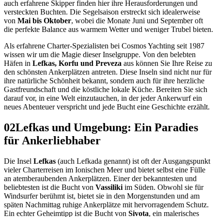
auch erfahrene Skipper finden hier ihre Herausforderungen und
versteckten Buchten. Die Segelsaison erstreckt sich idealerweise
von
Mai bis Oktober
, wobei die Monate Juni und September oft
die perfekte Balance aus warmem Wetter und weniger Trubel bieten.
Als erfahrene Charter-Spezialisten bei Cosmos Yachting seit 1987
wissen wir um die Magie dieser Inselgruppe. Von den belebten
Häfen in
Lefkas, Korfu und Preveza
aus können Sie Ihre Reise zu
den schönsten Ankerplätzen antreten. Diese Inseln sind nicht nur für
ihre natürliche Schönheit bekannt, sondern auch für ihre herzliche
Gastfreundschaft und die köstliche lokale Küche. Bereiten Sie sich
darauf vor, in eine Welt einzutauchen, in der jeder Ankerwurf ein
neues Abenteuer verspricht und jede Bucht eine Geschichte erzählt.
02
Lefkas und Umgebung: Ein Paradies
für Ankerliebhaber
Die Insel
Lefkas
(auch Lefkada genannt) ist oft der Ausgangspunkt
vieler Charterreisen im Ionischen Meer und bietet selbst eine Fülle
an atemberaubenden Ankerplätzen. Einer der bekanntesten und
beliebtesten ist die Bucht von
Vassiliki
im Süden. Obwohl sie für
Windsurfer berühmt ist, bietet sie in den Morgenstunden und am
späten Nachmittag ruhige Ankerplätze mit hervorragendem Schutz.
Ein echter Geheimtipp ist die Bucht von
Sivota
, ein malerisches