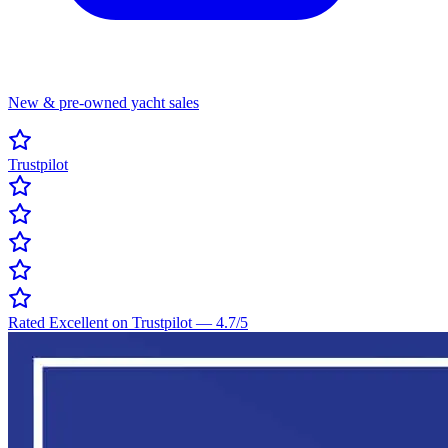
New & pre-owned yacht sales
Trustpilot
Rated Excellent on Trustpilot
—
4.7
/5