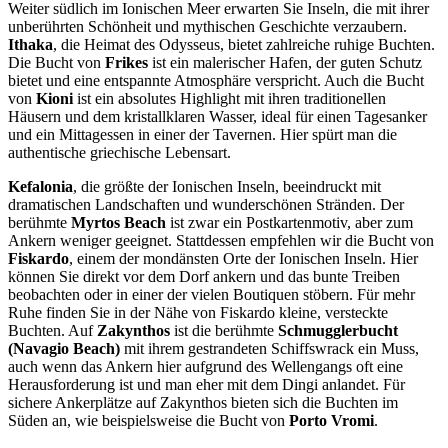
Weiter südlich im Ionischen Meer erwarten Sie Inseln, die mit ihrer
unberührten Schönheit und mythischen Geschichte verzaubern.
Ithaka
, die Heimat des Odysseus, bietet zahlreiche ruhige Buchten.
Die Bucht von
Frikes
ist ein malerischer Hafen, der guten Schutz
bietet und eine entspannte Atmosphäre verspricht. Auch die Bucht
von
Kioni
ist ein absolutes Highlight mit ihren traditionellen
Häusern und dem kristallklaren Wasser, ideal für einen Tagesanker
und ein Mittagessen in einer der Tavernen. Hier spürt man die
authentische griechische Lebensart.
Kefalonia
, die größte der Ionischen Inseln, beeindruckt mit
dramatischen Landschaften und wunderschönen Stränden. Der
berühmte
Myrtos Beach
ist zwar ein Postkartenmotiv, aber zum
Ankern weniger geeignet. Stattdessen empfehlen wir die Bucht von
Fiskardo
, einem der mondänsten Orte der Ionischen Inseln. Hier
können Sie direkt vor dem Dorf ankern und das bunte Treiben
beobachten oder in einer der vielen Boutiquen stöbern. Für mehr
Ruhe finden Sie in der Nähe von Fiskardo kleine, versteckte
Buchten. Auf
Zakynthos
ist die berühmte
Schmugglerbucht
(Navagio Beach)
mit ihrem gestrandeten Schiffswrack ein Muss,
auch wenn das Ankern hier aufgrund des Wellengangs oft eine
Herausforderung ist und man eher mit dem Dingi anlandet. Für
sichere Ankerplätze auf Zakynthos bieten sich die Buchten im
Süden an, wie beispielsweise die Bucht von
Porto Vromi
.