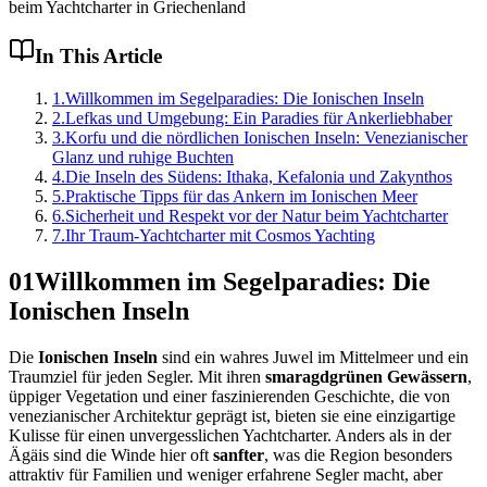
beim Yachtcharter in Griechenland
In This Article
1
.
Willkommen im Segelparadies: Die Ionischen Inseln
2
.
Lefkas und Umgebung: Ein Paradies für Ankerliebhaber
3
.
Korfu und die nördlichen Ionischen Inseln: Venezianischer
Glanz und ruhige Buchten
4
.
Die Inseln des Südens: Ithaka, Kefalonia und Zakynthos
5
.
Praktische Tipps für das Ankern im Ionischen Meer
6
.
Sicherheit und Respekt vor der Natur beim Yachtcharter
7
.
Ihr Traum-Yachtcharter mit Cosmos Yachting
01
Willkommen im Segelparadies: Die
Ionischen Inseln
Die
Ionischen Inseln
sind ein wahres Juwel im Mittelmeer und ein
Traumziel für jeden Segler. Mit ihren
smaragdgrünen Gewässern
,
üppiger Vegetation und einer faszinierenden Geschichte, die von
venezianischer Architektur geprägt ist, bieten sie eine einzigartige
Kulisse für einen unvergesslichen Yachtcharter. Anders als in der
Ägäis sind die Winde hier oft
sanfter
, was die Region besonders
attraktiv für Familien und weniger erfahrene Segler macht, aber