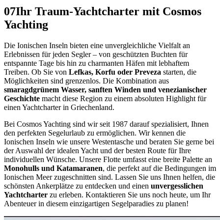
07
Ihr Traum-Yachtcharter mit Cosmos
Yachting
Die Ionischen Inseln bieten eine unvergleichliche Vielfalt an
Erlebnissen für jeden Segler – von geschützten Buchten für
entspannte Tage bis hin zu charmanten Häfen mit lebhaftem
Treiben. Ob Sie von
Lefkas, Korfu oder Preveza
starten, die
Möglichkeiten sind grenzenlos. Die Kombination aus
smaragdgrünem Wasser, sanften Winden und venezianischer
Geschichte
macht diese Region zu einem absoluten Highlight für
einen Yachtcharter in Griechenland.
Bei Cosmos Yachting sind wir seit 1987 darauf spezialisiert, Ihnen
den perfekten Segelurlaub zu ermöglichen. Wir kennen die
Ionischen Inseln wie unsere Westentasche und beraten Sie gerne bei
der Auswahl der idealen Yacht und der besten Route für Ihre
individuellen Wünsche. Unsere Flotte umfasst eine breite Palette an
Monohulls und Katamaranen
, die perfekt auf die Bedingungen im
Ionischen Meer zugeschnitten sind. Lassen Sie uns Ihnen helfen, die
schönsten Ankerplätze zu entdecken und einen
unvergesslichen
Yachtcharter
zu erleben. Kontaktieren Sie uns noch heute, um Ihr
Abenteuer in diesem einzigartigen Segelparadies zu planen!