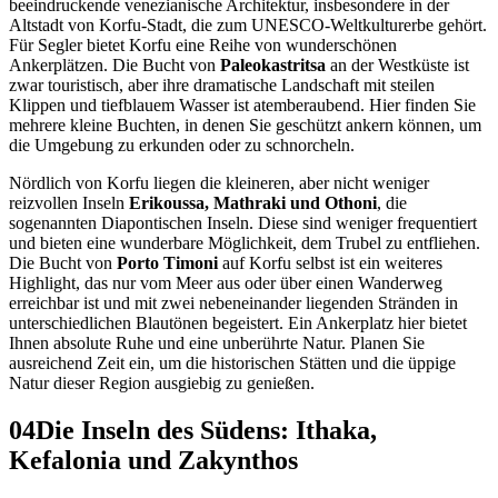
beeindruckende venezianische Architektur, insbesondere in der
Altstadt von Korfu-Stadt, die zum UNESCO-Weltkulturerbe gehört.
Für Segler bietet Korfu eine Reihe von wunderschönen
Ankerplätzen. Die Bucht von
Paleokastritsa
an der Westküste ist
zwar touristisch, aber ihre dramatische Landschaft mit steilen
Klippen und tiefblauem Wasser ist atemberaubend. Hier finden Sie
mehrere kleine Buchten, in denen Sie geschützt ankern können, um
die Umgebung zu erkunden oder zu schnorcheln.
Nördlich von Korfu liegen die kleineren, aber nicht weniger
reizvollen Inseln
Erikoussa, Mathraki und Othoni
, die
sogenannten Diapontischen Inseln. Diese sind weniger frequentiert
und bieten eine wunderbare Möglichkeit, dem Trubel zu entfliehen.
Die Bucht von
Porto Timoni
auf Korfu selbst ist ein weiteres
Highlight, das nur vom Meer aus oder über einen Wanderweg
erreichbar ist und mit zwei nebeneinander liegenden Stränden in
unterschiedlichen Blautönen begeistert. Ein Ankerplatz hier bietet
Ihnen absolute Ruhe und eine unberührte Natur. Planen Sie
ausreichend Zeit ein, um die historischen Stätten und die üppige
Natur dieser Region ausgiebig zu genießen.
04
Die Inseln des Südens: Ithaka,
Kefalonia und Zakynthos