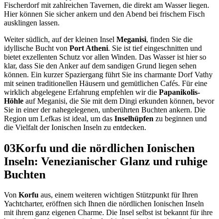
Fischerdorf mit zahlreichen Tavernen, die direkt am Wasser liegen.
Hier können Sie sicher ankern und den Abend bei frischem Fisch
ausklingen lassen.
Weiter südlich, auf der kleinen Insel
Meganisi
, finden Sie die
idyllische Bucht von
Port Atheni
. Sie ist tief eingeschnitten und
bietet exzellenten Schutz vor allen Winden. Das Wasser ist hier so
klar, dass Sie den Anker auf dem sandigen Grund liegen sehen
können. Ein kurzer Spaziergang führt Sie ins charmante Dorf Vathy
mit seinen traditionellen Häusern und gemütlichen Cafés. Für eine
wirklich abgelegene Erfahrung empfehlen wir die
Papanikolis-
Höhle
auf Meganisi, die Sie mit dem Dingi erkunden können, bevor
Sie in einer der nahegelegenen, unberührten Buchten ankern. Die
Region um Lefkas ist ideal, um das
Inselhüpfen
zu beginnen und
die Vielfalt der Ionischen Inseln zu entdecken.
03
Korfu und die nördlichen Ionischen
Inseln: Venezianischer Glanz und ruhige
Buchten
Von
Korfu
aus, einem weiteren wichtigen Stützpunkt für Ihren
Yachtcharter, eröffnen sich Ihnen die nördlichen Ionischen Inseln
mit ihrem ganz eigenen Charme. Die Insel selbst ist bekannt für ihre