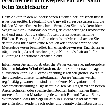
06
Sicherheit und Respekt vor der Natur
beim Yachtcharter
Beim Ankern in den wunderschönen Buchten der Ionischen Inseln
ist es von größter Bedeutung, die
Umwelt zu respektieren
und die
lokalen Vorschriften zu beachten. Vermeiden Sie das Ankern über
Seegraswiesen (Posidonia oceanica), da diese wichtige Ökosysteme
sind und unter Schutz stehen. Nutzen Sie stattdessen sandige
Flächen. Entsorgen Sie Abfälle niemals im Meer und achten Sie
darauf, dass Ihr Anker keine Korallen oder andere empfindliche
Meereslebewesen beschädigt. Ein
umweltbewusster Yachtcharter
trägt dazu bei, dass diese einzigartige Naturlandschaft auch für
zukünftige Generationen erhalten bleibt.
Informieren Sie sich vorab über die Wettervorhersage, insbesondere
über den
lokalen Wind (Maestro)
, der im Sommer nachmittags
auffrischen kann. Bei Cosmos Yachting legen wir großen Wert auf
die Sicherheit unserer Charterkunden. Unsere Yachten werden
regelmäßig gewartet und sind mit moderner Navigations- und
Sicherheitsausrüstung ausgestattet. Sollten Sie Fragen zu den besten
Ankertechniken oder spezifischen Buchten haben, stehen Ihnen
unsere erfahrenen Mitarbeiter jederzeit mit Rat und Tat zur Seite.
Wir möchten, dass Ihr
Segelurlaub in Griechenland
nicht nur
unvergesslich, sondern auch sicher und verantwortungsbewusst ist.