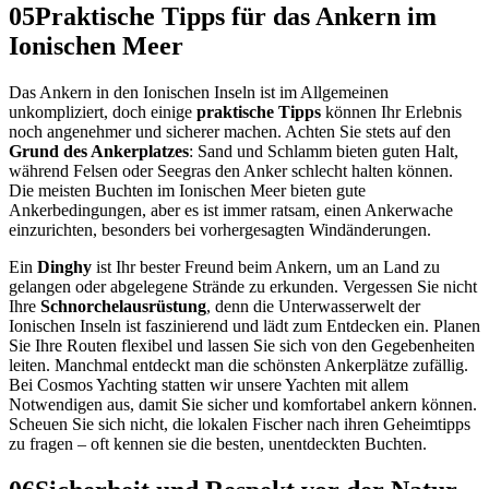
05
Praktische Tipps für das Ankern im
Ionischen Meer
Das Ankern in den Ionischen Inseln ist im Allgemeinen
unkompliziert, doch einige
praktische Tipps
können Ihr Erlebnis
noch angenehmer und sicherer machen. Achten Sie stets auf den
Grund des Ankerplatzes
: Sand und Schlamm bieten guten Halt,
während Felsen oder Seegras den Anker schlecht halten können.
Die meisten Buchten im Ionischen Meer bieten gute
Ankerbedingungen, aber es ist immer ratsam, einen Ankerwache
einzurichten, besonders bei vorhergesagten Windänderungen.
Ein
Dinghy
ist Ihr bester Freund beim Ankern, um an Land zu
gelangen oder abgelegene Strände zu erkunden. Vergessen Sie nicht
Ihre
Schnorchelausrüstung
, denn die Unterwasserwelt der
Ionischen Inseln ist faszinierend und lädt zum Entdecken ein. Planen
Sie Ihre Routen flexibel und lassen Sie sich von den Gegebenheiten
leiten. Manchmal entdeckt man die schönsten Ankerplätze zufällig.
Bei Cosmos Yachting statten wir unsere Yachten mit allem
Notwendigen aus, damit Sie sicher und komfortabel ankern können.
Scheuen Sie sich nicht, die lokalen Fischer nach ihren Geheimtipps
zu fragen – oft kennen sie die besten, unentdeckten Buchten.