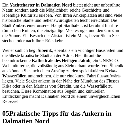
Ein
Yachtcharter in Dalmatien Nord
bietet nicht nur unberührte
Natur, sondern auch die Möglichkeit, reiche Geschichte und
lebendige Kultur zu erleben. Von Ihren Ankerplätzen aus sind viele
historische Städte und Sehenswürdigkeiten leicht erreichbar. Die
Stadt
Zadar
, einer unserer Haupt-Starthäfen, ist berühmt für ihre
römischen Ruinen, die einzigartige Meeresorgel und den Gruß an
die Sonne. Ein Besuch der Altstadt ist ein Muss, bevor Sie in See
stechen oder nach Ihrer Rückkehr.
Weiter südlich liegt
Šibenik
, ebenfalls ein wichtiger Basishafen und
die älteste kroatische Stadt an der Adria. Hier thront die
beeindruckende
Kathedrale des Heiligen Jakob
, ein UNESCO-
Weltkulturerbe, die vollständig aus Stein erbaut wurde. Von Šibenik
aus können Sie auch einen Ausflug zu den spektakulären
Krka-
Wasserfällen
unternehmen, die nur eine kurze Fahrt flussaufwärts
liegen. Viele Segler ankern in der Nähe der Mündung des Flusses
Krka oder in den Marinas von Skradin, um die Wasserfälle zu
besuchen. Diese Kombination aus Segeln und kulturellen
Entdeckungen macht Dalmatien Nord zu einem unvergleichlichen
Reiseziel.
05
Praktische Tipps für das Ankern in
Dalmatien Nord