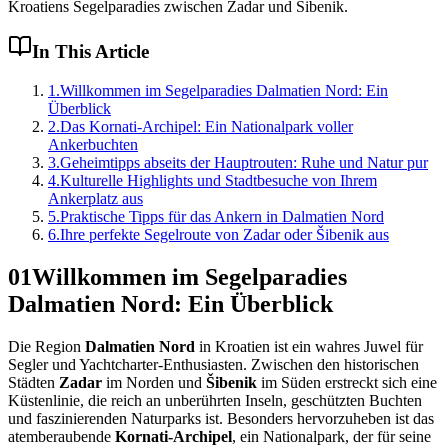
Kroatiens Segelparadies zwischen Zadar und Šibenik.
In This Article
1
.
Willkommen im Segelparadies Dalmatien Nord: Ein
Überblick
2
.
Das Kornati-Archipel: Ein Nationalpark voller
Ankerbuchten
3
.
Geheimtipps abseits der Hauptrouten: Ruhe und Natur pur
4
.
Kulturelle Highlights und Stadtbesuche von Ihrem
Ankerplatz aus
5
.
Praktische Tipps für das Ankern in Dalmatien Nord
6
.
Ihre perfekte Segelroute von Zadar oder Šibenik aus
01
Willkommen im Segelparadies
Dalmatien Nord: Ein Überblick
Die Region
Dalmatien Nord
in Kroatien ist ein wahres Juwel für
Segler und Yachtcharter-Enthusiasten. Zwischen den historischen
Städten
Zadar
im Norden und
Šibenik
im Süden erstreckt sich eine
Küstenlinie, die reich an unberührten Inseln, geschützten Buchten
und faszinierenden Naturparks ist. Besonders hervorzuheben ist das
atemberaubende
Kornati-Archipel
, ein Nationalpark, der für seine