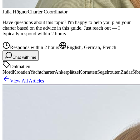
Julia Högner
Charter Coordinator
Have questions about this topic? I'm happy to help you plan your
charter based on the advice in this guide. Just reach out — I
typically respond within 2 hours.
Responds within 2 hours
English, German, French
Chat with me
Dalmatien
Nord
Kroatien
Yachtcharter
Ankerplätze
Kornaten
Segelrouten
Zadar
Šib
View All Articles