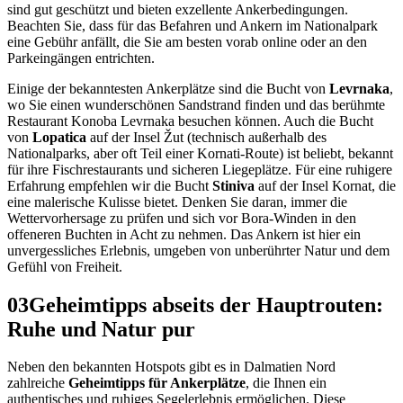
sind gut geschützt und bieten exzellente Ankerbedingungen.
Beachten Sie, dass für das Befahren und Ankern im Nationalpark
eine Gebühr anfällt, die Sie am besten vorab online oder an den
Parkeingängen entrichten.
Einige der bekanntesten Ankerplätze sind die Bucht von
Levrnaka
,
wo Sie einen wunderschönen Sandstrand finden und das berühmte
Restaurant Konoba Levrnaka besuchen können. Auch die Bucht
von
Lopatica
auf der Insel Žut (technisch außerhalb des
Nationalparks, aber oft Teil einer Kornati-Route) ist beliebt, bekannt
für ihre Fischrestaurants und sicheren Liegeplätze. Für eine ruhigere
Erfahrung empfehlen wir die Bucht
Stiniva
auf der Insel Kornat, die
eine malerische Kulisse bietet. Denken Sie daran, immer die
Wettervorhersage zu prüfen und sich vor Bora-Winden in den
offeneren Buchten in Acht zu nehmen. Das Ankern ist hier ein
unvergessliches Erlebnis, umgeben von unberührter Natur und dem
Gefühl von Freiheit.
03
Geheimtipps abseits der Hauptrouten:
Ruhe und Natur pur
Neben den bekannten Hotspots gibt es in Dalmatien Nord
zahlreiche
Geheimtipps für Ankerplätze
, die Ihnen ein
authentisches und ruhiges Segelerlebnis ermöglichen. Diese