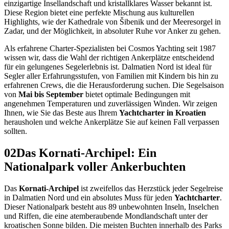
einzigartige Insellandschaft und kristallklares Wasser bekannt ist.
Diese Region bietet eine perfekte Mischung aus kulturellen
Highlights, wie der Kathedrale von Šibenik und der Meeresorgel in
Zadar, und der Möglichkeit, in absoluter Ruhe vor Anker zu gehen.
Als erfahrene Charter-Spezialisten bei Cosmos Yachting seit 1987
wissen wir, dass die Wahl der richtigen Ankerplätze entscheidend
für ein gelungenes Segelerlebnis ist. Dalmatien Nord ist ideal für
Segler aller Erfahrungsstufen, von Familien mit Kindern bis hin zu
erfahrenen Crews, die die Herausforderung suchen. Die Segelsaison
von
Mai bis September
bietet optimale Bedingungen mit
angenehmen Temperaturen und zuverlässigen Winden. Wir zeigen
Ihnen, wie Sie das Beste aus Ihrem
Yachtcharter in Kroatien
herausholen und welche Ankerplätze Sie auf keinen Fall verpassen
sollten.
02
Das Kornati-Archipel: Ein
Nationalpark voller Ankerbuchten
Das
Kornati-Archipel
ist zweifellos das Herzstück jeder Segelreise
in Dalmatien Nord und ein absolutes Muss für jeden
Yachtcharter
.
Dieser Nationalpark besteht aus 89 unbewohnten Inseln, Inselchen
und Riffen, die eine atemberaubende Mondlandschaft unter der
kroatischen Sonne bilden. Die meisten Buchten innerhalb des Parks