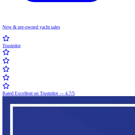
New & pre-owned yacht sales
Trustpilot
Rated Excellent on Trustpilot
—
4.7
/5