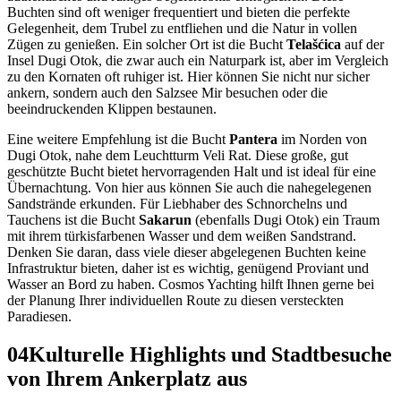
Buchten sind oft weniger frequentiert und bieten die perfekte
Gelegenheit, dem Trubel zu entfliehen und die Natur in vollen
Zügen zu genießen. Ein solcher Ort ist die Bucht
Telašćica
auf der
Insel Dugi Otok, die zwar auch ein Naturpark ist, aber im Vergleich
zu den Kornaten oft ruhiger ist. Hier können Sie nicht nur sicher
ankern, sondern auch den Salzsee Mir besuchen oder die
beeindruckenden Klippen bestaunen.
Eine weitere Empfehlung ist die Bucht
Pantera
im Norden von
Dugi Otok, nahe dem Leuchtturm Veli Rat. Diese große, gut
geschützte Bucht bietet hervorragenden Halt und ist ideal für eine
Übernachtung. Von hier aus können Sie auch die nahegelegenen
Sandstrände erkunden. Für Liebhaber des Schnorchelns und
Tauchens ist die Bucht
Sakarun
(ebenfalls Dugi Otok) ein Traum
mit ihrem türkisfarbenen Wasser und dem weißen Sandstrand.
Denken Sie daran, dass viele dieser abgelegenen Buchten keine
Infrastruktur bieten, daher ist es wichtig, genügend Proviant und
Wasser an Bord zu haben. Cosmos Yachting hilft Ihnen gerne bei
der Planung Ihrer individuellen Route zu diesen versteckten
Paradiesen.
04
Kulturelle Highlights und Stadtbesuche
von Ihrem Ankerplatz aus