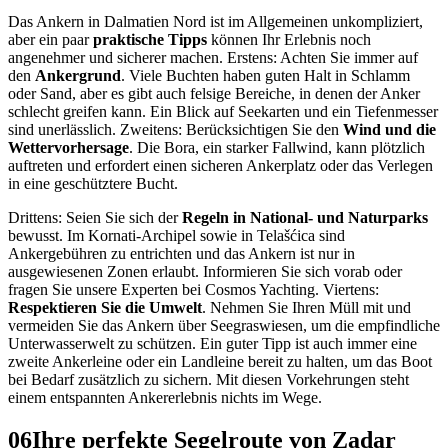
Das Ankern in Dalmatien Nord ist im Allgemeinen unkompliziert,
aber ein paar
praktische Tipps
können Ihr Erlebnis noch
angenehmer und sicherer machen. Erstens: Achten Sie immer auf
den
Ankergrund
. Viele Buchten haben guten Halt in Schlamm
oder Sand, aber es gibt auch felsige Bereiche, in denen der Anker
schlecht greifen kann. Ein Blick auf Seekarten und ein Tiefenmesser
sind unerlässlich. Zweitens: Berücksichtigen Sie den
Wind und die
Wettervorhersage
. Die Bora, ein starker Fallwind, kann plötzlich
auftreten und erfordert einen sicheren Ankerplatz oder das Verlegen
in eine geschütztere Bucht.
Drittens: Seien Sie sich der
Regeln in National- und Naturparks
bewusst. Im Kornati-Archipel sowie in Telašćica sind
Ankergebühren zu entrichten und das Ankern ist nur in
ausgewiesenen Zonen erlaubt. Informieren Sie sich vorab oder
fragen Sie unsere Experten bei Cosmos Yachting. Viertens:
Respektieren Sie die Umwelt
. Nehmen Sie Ihren Müll mit und
vermeiden Sie das Ankern über Seegraswiesen, um die empfindliche
Unterwasserwelt zu schützen. Ein guter Tipp ist auch immer eine
zweite Ankerleine oder ein Landleine bereit zu halten, um das Boot
bei Bedarf zusätzlich zu sichern. Mit diesen Vorkehrungen steht
einem entspannten Ankererlebnis nichts im Wege.
06
Ihre perfekte Segelroute von Zadar