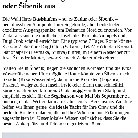
oder Šibenik aus
Die Wahl Ihres
Basishafens
– sei es
Zadar
oder
Šibenik
–
beeinflusst den Startpunkt Ihrer Segelroute, aber beide bieten
exzellente Ausgangspunkte, um Dalmatien Nord zu erkunden. Von
Zadar aus sind die nördlichen Inseln des Kornati-Archipels und
Dugi Otok schnell erreichbar. Eine typische 7-Tages-Route könnte
Sie von Zadar über Dugi Otok (Sakarun, Telašćica) in den Kornati-
Nationalpark (Levrnaka, Stiniva) führen, mit einem Abstecher zur
Insel Žut oder Murter, bevor Sie nach Zadar zurückkehren.
Starten Sie in Šibenik, liegen die südlichen Kornaten und die Krka-
Wasserfälle näher. Eine mögliche Route könnte von Šibenik nach
Skradin (Krka Wasserfälle), dann in die Kornaten (Lopatica,
Piskera), weiter zu den Inseln Prvić oder Zlarin und schließlich
zurück nach Šibenik führen. Unabhängig von Ihrem Startpunkt
empfiehlt es sich, für die
Segelsaison von Mai bis September
zu
buchen, da das Wetter dann am stabilsten ist. Bei Cosmos Yachting
helfen wir Ihnen gerne, die
ideale Yacht
für Ihre Crew und die
perfekte Route zu planen, die auf Ihre Wünsche und Erfahrungen
zugeschnitten ist. Unser lokales Wissen stellt sicher, dass Sie die
besten Ankerplätze und Erlebnisse genießen können.