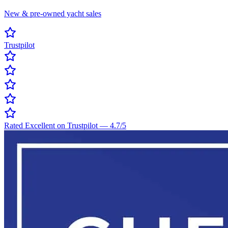
New & pre-owned yacht sales
Trustpilot
Rated Excellent on Trustpilot
—
4.7
/5