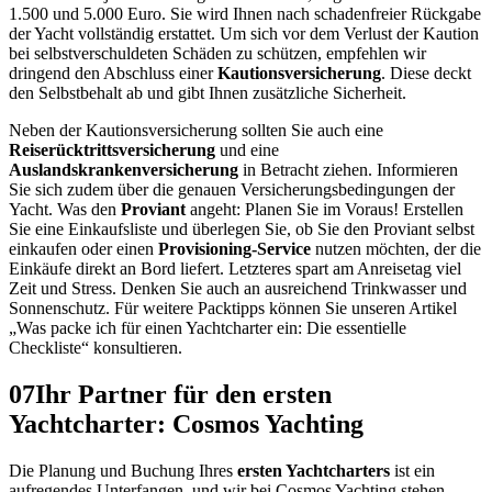
1.500 und 5.000 Euro. Sie wird Ihnen nach schadenfreier Rückgabe
der Yacht vollständig erstattet. Um sich vor dem Verlust der Kaution
bei selbstverschuldeten Schäden zu schützen, empfehlen wir
dringend den Abschluss einer
Kautionsversicherung
. Diese deckt
den Selbstbehalt ab und gibt Ihnen zusätzliche Sicherheit.
Neben der Kautionsversicherung sollten Sie auch eine
Reiserücktrittsversicherung
und eine
Auslandskrankenversicherung
in Betracht ziehen. Informieren
Sie sich zudem über die genauen Versicherungsbedingungen der
Yacht. Was den
Proviant
angeht: Planen Sie im Voraus! Erstellen
Sie eine Einkaufsliste und überlegen Sie, ob Sie den Proviant selbst
einkaufen oder einen
Provisioning-Service
nutzen möchten, der die
Einkäufe direkt an Bord liefert. Letzteres spart am Anreisetag viel
Zeit und Stress. Denken Sie auch an ausreichend Trinkwasser und
Sonnenschutz. Für weitere Packtipps können Sie unseren Artikel
„Was packe ich für einen Yachtcharter ein: Die essentielle
Checkliste“ konsultieren.
07
Ihr Partner für den ersten
Yachtcharter: Cosmos Yachting
Die Planung und Buchung Ihres
ersten Yachtcharters
ist ein
aufregendes Unterfangen, und wir bei Cosmos Yachting stehen