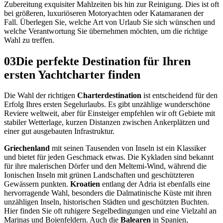
Zubereitung exquisiter Mahlzeiten bis hin zur Reinigung. Dies ist oft
bei größeren, luxuriöseren Motoryachten oder Katamaranen der
Fall. Überlegen Sie, welche Art von Urlaub Sie sich wünschen und
welche Verantwortung Sie übernehmen möchten, um die richtige
Wahl zu treffen.
03
Die perfekte Destination für Ihren
ersten Yachtcharter finden
Die Wahl der richtigen
Charterdestination
ist entscheidend für den
Erfolg Ihres ersten Segelurlaubs. Es gibt unzählige wunderschöne
Reviere weltweit, aber für Einsteiger empfehlen wir oft Gebiete mit
stabiler Wetterlage, kurzen Distanzen zwischen Ankerplätzen und
einer gut ausgebauten Infrastruktur.
Griechenland
mit seinen Tausenden von Inseln ist ein Klassiker
und bietet für jeden Geschmack etwas. Die Kykladen sind bekannt
für ihre malerischen Dörfer und den Meltemi-Wind, während die
Ionischen Inseln mit grünen Landschaften und geschützteren
Gewässern punkten.
Kroatien
entlang der Adria ist ebenfalls eine
hervorragende Wahl, besonders die Dalmatinische Küste mit ihren
unzähligen Inseln, historischen Städten und geschützten Buchten.
Hier finden Sie oft ruhigere Segelbedingungen und eine Vielzahl an
Marinas und Bojenfeldern. Auch die
Balearen
in Spanien,