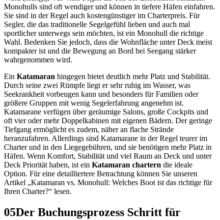
Monohulls sind oft wendiger und können in tiefere Häfen einfahren.
Sie sind in der Regel auch kostengünstiger im Charterpreis. Für
Segler, die das traditionelle Segelgefühl lieben und auch mal
sportlicher unterwegs sein möchten, ist ein Monohull die richtige
Wahl. Bedenken Sie jedoch, dass die Wohnfläche unter Deck meist
kompakter ist und die Bewegung an Bord bei Seegang stärker
wahrgenommen wird.
Ein
Katamaran
hingegen bietet deutlich mehr Platz und Stabilität.
Durch seine zwei Rümpfe liegt er sehr ruhig im Wasser, was
Seekrankheit vorbeugen kann und besonders für Familien oder
größere Gruppen mit wenig Segelerfahrung angenehm ist.
Katamarane verfügen über geräumige Salons, große Cockpits und
oft vier oder mehr Doppelkabinen mit eigenen Bädern. Der geringe
Tiefgang ermöglicht es zudem, näher an flache Strände
heranzufahren. Allerdings sind Katamarane in der Regel teurer im
Charter und in den Liegegebühren, und sie benötigen mehr Platz in
Häfen. Wenn Komfort, Stabilität und viel Raum an Deck und unter
Deck Priorität haben, ist ein
Katamaran chartern
die ideale
Option. Für eine detailliertere Betrachtung können Sie unseren
Artikel „Katamaran vs. Monohull: Welches Boot ist das richtige für
Ihren Charter?“ lesen.
05
Der Buchungsprozess Schritt für