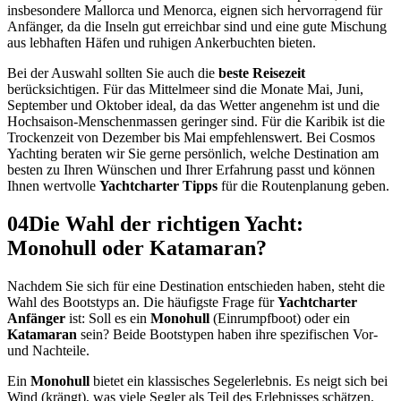
insbesondere Mallorca und Menorca, eignen sich hervorragend für
Anfänger, da die Inseln gut erreichbar sind und eine gute Mischung
aus lebhaften Häfen und ruhigen Ankerbuchten bieten.
Bei der Auswahl sollten Sie auch die
beste Reisezeit
berücksichtigen. Für das Mittelmeer sind die Monate Mai, Juni,
September und Oktober ideal, da das Wetter angenehm ist und die
Hochsaison-Menschenmassen geringer sind. Für die Karibik ist die
Trockenzeit von Dezember bis Mai empfehlenswert. Bei Cosmos
Yachting beraten wir Sie gerne persönlich, welche Destination am
besten zu Ihren Wünschen und Ihrer Erfahrung passt und können
Ihnen wertvolle
Yachtcharter Tipps
für die Routenplanung geben.
04
Die Wahl der richtigen Yacht:
Monohull oder Katamaran?
Nachdem Sie sich für eine Destination entschieden haben, steht die
Wahl des Bootstyps an. Die häufigste Frage für
Yachtcharter
Anfänger
ist: Soll es ein
Monohull
(Einrumpfboot) oder ein
Katamaran
sein? Beide Bootstypen haben ihre spezifischen Vor-
und Nachteile.
Ein
Monohull
bietet ein klassisches Segelerlebnis. Es neigt sich bei
Wind (krängt), was viele Segler als Teil des Erlebnisses schätzen.