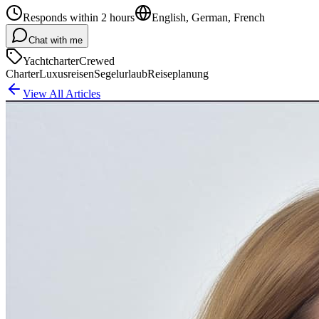
Responds within 2 hours
English, German, French
Chat with me
Yachtcharter
Crewed
Charter
Luxusreisen
Segelurlaub
Reiseplanung
View All Articles