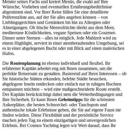
Meister seines Fachs und kreiert Menüs, die exakt auf Ihre
Wünsche, Vorlieben und eventuellen Ernährungsbedürfnisse
abgestimmt sind. Vor Ihrer Reise füllen Sie eine detaillierte
Präferenzliste aus, auf der Sie alles angeben können – von
Lieblingsgerichten und Getränken bis hin zu Allergien oder
Abneigungen. Ob frische Meeresfrüchte direkt aus dem Meer,
mediterrane Köstlichkeiten, vegane Speisen oder ein Gourmet-
Dinner unter Sternen – alles ist möglich. Jede Mahlzeit wird zu
einem Highlight, serviert in einer atemberaubenden Umgebung, sei
es in einer abgelegenen Bucht oder mit Blick auf einen malerischen
Hafen.
Die
Routenplanung
ist ebenso individuell und flexibel. Ihr
erfahrener Kapitän arbeitet eng mit Ihnen zusammen, um die
perfekte Reiseroute zu gestalten. Basierend auf Ihren Interessen – ob
Sie historische Stätten erkunden, belebte Städte besuchen,
abgelegene Inseln entdecken oder einfach nur in ruhigen Buchten
entspannen möchten – wird eine maßgeschneiderte Route erstellt.
Der Kapitän berücksichtigt dabei stets die Wetterbedingungen und
Ihre Sicherheit. Er kann Ihnen
Geheimtipps
für die schönsten
Ankerplätze, die besten Schnorchel- oder Tauchspots und
authentische lokale Erlebnisse geben, die Sie auf eigene Faust nie
finden würden. Diese Flexibilität und der persönliche Service
machen jeden Tag zu einem einzigartigen und unvergesslichen
Erlebnis. Bei Cosmos Yachting legen wir Wert darauf, dass Ihr