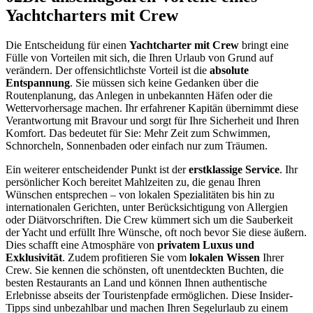
Yachtcharters mit Crew
Die Entscheidung für einen
Yachtcharter mit Crew
bringt eine
Fülle von Vorteilen mit sich, die Ihren Urlaub von Grund auf
verändern. Der offensichtlichste Vorteil ist die
absolute
Entspannung
. Sie müssen sich keine Gedanken über die
Routenplanung, das Anlegen in unbekannten Häfen oder die
Wettervorhersage machen. Ihr erfahrener Kapitän übernimmt diese
Verantwortung mit Bravour und sorgt für Ihre Sicherheit und Ihren
Komfort. Das bedeutet für Sie: Mehr Zeit zum Schwimmen,
Schnorcheln, Sonnenbaden oder einfach nur zum Träumen.
Ein weiterer entscheidender Punkt ist der
erstklassige Service
. Ihr
persönlicher Koch bereitet Mahlzeiten zu, die genau Ihren
Wünschen entsprechen – von lokalen Spezialitäten bis hin zu
internationalen Gerichten, unter Berücksichtigung von Allergien
oder Diätvorschriften. Die Crew kümmert sich um die Sauberkeit
der Yacht und erfüllt Ihre Wünsche, oft noch bevor Sie diese äußern.
Dies schafft eine Atmosphäre von
privatem Luxus und
Exklusivität
. Zudem profitieren Sie vom
lokalen Wissen
Ihrer
Crew. Sie kennen die schönsten, oft unentdeckten Buchten, die
besten Restaurants an Land und können Ihnen authentische
Erlebnisse abseits der Touristenpfade ermöglichen. Diese Insider-
Tipps sind unbezahlbar und machen Ihren Segelurlaub zu einem