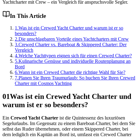
Yachtcharter mit Crew – ein Vergleich für anspruchsvolle Segler.
In This Article
1
.
Was ist ein Crewed Yacht Charter und warum ist er so
besonders?
2
.
Die unschlagbaren Vorteile eines Yachtcharters mit Crew
3
.
Crewed Charter vs. Bareboat & Skippered Charter: Der
Vergleich
4
.
Welche Yachttypen eignen sich für einen Crewed Charter?
5
.
Kulinarische Genüsse und individuelle Routenplanung an
Bord
6
.
Wann ist ein Crewed Charter die richtige Wahl für Sie?
7
.
Planen Sie Ihren Traumurlaub: So buchen Sie Ihren Crewed
Charter mit Cosmos Yachting
01
Was ist ein Crewed Yacht Charter und
warum ist er so besonders?
Ein
Crewed Yacht Charter
ist die Quintessenz des luxuriösen
Segelurlaubs. Im Gegensatz zu einem Bareboat-Charter, bei dem Sie
selbst das Ruder übernehmen, oder einem Skippered Charter, bei
dem lediglich ein Kapitän an Bord ist, umfasst ein Crewed Charter