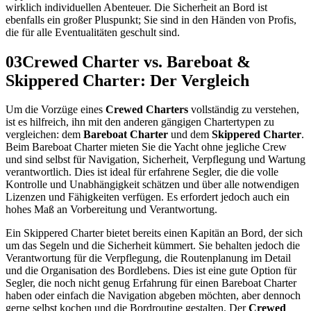
wirklich individuellen Abenteuer. Die Sicherheit an Bord ist
ebenfalls ein großer Pluspunkt; Sie sind in den Händen von Profis,
die für alle Eventualitäten geschult sind.
03
Crewed Charter vs. Bareboat &
Skippered Charter: Der Vergleich
Um die Vorzüge eines
Crewed Charters
vollständig zu verstehen,
ist es hilfreich, ihn mit den anderen gängigen Chartertypen zu
vergleichen: dem
Bareboat Charter
und dem
Skippered Charter
.
Beim Bareboat Charter mieten Sie die Yacht ohne jegliche Crew
und sind selbst für Navigation, Sicherheit, Verpflegung und Wartung
verantwortlich. Dies ist ideal für erfahrene Segler, die die volle
Kontrolle und Unabhängigkeit schätzen und über alle notwendigen
Lizenzen und Fähigkeiten verfügen. Es erfordert jedoch auch ein
hohes Maß an Vorbereitung und Verantwortung.
Ein Skippered Charter bietet bereits einen Kapitän an Bord, der sich
um das Segeln und die Sicherheit kümmert. Sie behalten jedoch die
Verantwortung für die Verpflegung, die Routenplanung im Detail
und die Organisation des Bordlebens. Dies ist eine gute Option für
Segler, die noch nicht genug Erfahrung für einen Bareboat Charter
haben oder einfach die Navigation abgeben möchten, aber dennoch
gerne selbst kochen und die Bordroutine gestalten. Der
Crewed