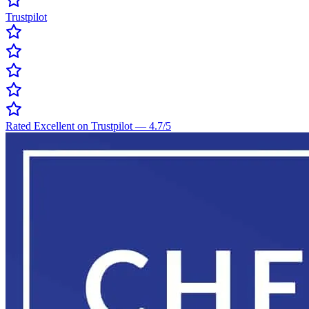
Trustpilot
Rated Excellent on Trustpilot
—
4.7
/5