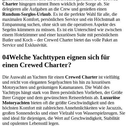
Charter
hingegen nimmt Ihnen wirklich jede Sorge ab. Sie
delegieren alle Aufgaben an die Crew und genießen einen
Rundum-Sorglos-Urlaub
. Es ist die perfekte Wahl für alle, die
maximalen Komfort, persönlichen Service und ein Höchstmaß an
Entspannung suchen, ohne sich um die operativen Aspekte des
Segelns kümmern zu müssen. Es ist ein Unterschied wie zwischen
einem Hotelzimmer und einer luxuriösen Suite mit persönlichem
Butler und Koch – der Crewed Charter bietet das volle Paket an
Service und Exklusivität.
04
Welche Yachttypen eignen sich für
einen Crewed Charter?
Die Auswahl an Yachten für einen
Crewed Charter
ist vielfältig
und reicht von eleganten Segelyachten bis hin zu luxuriösen
Motoryachten und geräumigen Katamaranen. Die Wahl des
Yachttyps hängt stark von Ihren persönlichen Vorlieben, der Größe
Ihrer Gruppe und dem gewünschten Reiseerlebnis ab.
Luxuriöse
Motoryachten
bieten oft die größte Geschwindigkeit und den
höchsten Komfort mit zahlreichen Annehmlichkeiten wie Jacuzzis,
großen Sonnendecks und einer Vielzahl von Wasserspielzeugen. Sie
sind ideal für diejenigen, die Wert auf Geschwindigkeit, Stabilität
und opulenten Lebensstil legen.