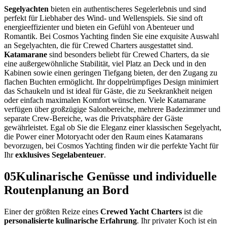
Segelyachten
bieten ein authentischeres Segelerlebnis und sind
perfekt für Liebhaber des Wind- und Wellenspiels. Sie sind oft
energieeffizienter und bieten ein Gefühl von Abenteuer und
Romantik. Bei Cosmos Yachting finden Sie eine exquisite Auswahl
an Segelyachten, die für Crewed Charters ausgestattet sind.
Katamarane
sind besonders beliebt für Crewed Charters, da sie
eine außergewöhnliche Stabilität, viel Platz an Deck und in den
Kabinen sowie einen geringen Tiefgang bieten, der den Zugang zu
flachen Buchten ermöglicht. Ihr doppelrümpfiges Design minimiert
das Schaukeln und ist ideal für Gäste, die zu Seekrankheit neigen
oder einfach maximalen Komfort wünschen. Viele Katamarane
verfügen über großzügige Salonbereiche, mehrere Badezimmer und
separate Crew-Bereiche, was die Privatsphäre der Gäste
gewährleistet. Egal ob Sie die Eleganz einer klassischen Segelyacht,
die Power einer Motoryacht oder den Raum eines Katamarans
bevorzugen, bei Cosmos Yachting finden wir die perfekte Yacht für
Ihr
exklusives Segelabenteuer
.
05
Kulinarische Genüsse und individuelle
Routenplanung an Bord
Einer der größten Reize eines
Crewed Yacht Charters
ist die
personalisierte kulinarische Erfahrung
. Ihr privater Koch ist ein