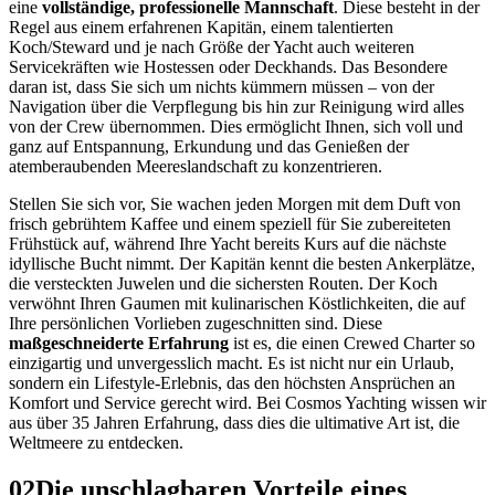
eine
vollständige, professionelle Mannschaft
. Diese besteht in der
Regel aus einem erfahrenen Kapitän, einem talentierten
Koch/Steward und je nach Größe der Yacht auch weiteren
Servicekräften wie Hostessen oder Deckhands. Das Besondere
daran ist, dass Sie sich um nichts kümmern müssen – von der
Navigation über die Verpflegung bis hin zur Reinigung wird alles
von der Crew übernommen. Dies ermöglicht Ihnen, sich voll und
ganz auf Entspannung, Erkundung und das Genießen der
atemberaubenden Meereslandschaft zu konzentrieren.
Stellen Sie sich vor, Sie wachen jeden Morgen mit dem Duft von
frisch gebrühtem Kaffee und einem speziell für Sie zubereiteten
Frühstück auf, während Ihre Yacht bereits Kurs auf die nächste
idyllische Bucht nimmt. Der Kapitän kennt die besten Ankerplätze,
die versteckten Juwelen und die sichersten Routen. Der Koch
verwöhnt Ihren Gaumen mit kulinarischen Köstlichkeiten, die auf
Ihre persönlichen Vorlieben zugeschnitten sind. Diese
maßgeschneiderte Erfahrung
ist es, die einen Crewed Charter so
einzigartig und unvergesslich macht. Es ist nicht nur ein Urlaub,
sondern ein Lifestyle-Erlebnis, das den höchsten Ansprüchen an
Komfort und Service gerecht wird. Bei Cosmos Yachting wissen wir
aus über 35 Jahren Erfahrung, dass dies die ultimative Art ist, die
Weltmeere zu entdecken.
02
Die unschlagbaren Vorteile eines