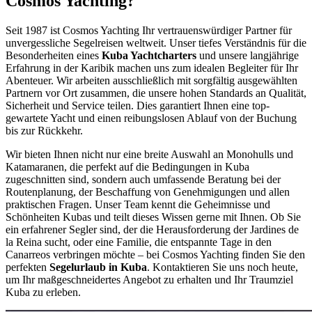
Cosmos Yachting?
Seit 1987 ist Cosmos Yachting Ihr vertrauenswürdiger Partner für
unvergessliche Segelreisen weltweit. Unser tiefes Verständnis für die
Besonderheiten eines
Kuba Yachtcharters
und unsere langjährige
Erfahrung in der Karibik machen uns zum idealen Begleiter für Ihr
Abenteuer. Wir arbeiten ausschließlich mit sorgfältig ausgewählten
Partnern vor Ort zusammen, die unsere hohen Standards an Qualität,
Sicherheit und Service teilen. Dies garantiert Ihnen eine top-
gewartete Yacht und einen reibungslosen Ablauf von der Buchung
bis zur Rückkehr.
Wir bieten Ihnen nicht nur eine breite Auswahl an Monohulls und
Katamaranen, die perfekt auf die Bedingungen in Kuba
zugeschnitten sind, sondern auch umfassende Beratung bei der
Routenplanung, der Beschaffung von Genehmigungen und allen
praktischen Fragen. Unser Team kennt die Geheimnisse und
Schönheiten Kubas und teilt dieses Wissen gerne mit Ihnen. Ob Sie
ein erfahrener Segler sind, der die Herausforderung der Jardines de
la Reina sucht, oder eine Familie, die entspannte Tage in den
Canarreos verbringen möchte – bei Cosmos Yachting finden Sie den
perfekten
Segelurlaub in Kuba
. Kontaktieren Sie uns noch heute,
um Ihr maßgeschneidertes Angebot zu erhalten und Ihr Traumziel
Kuba zu erleben.