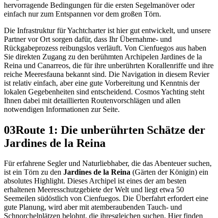
hervorragende Bedingungen für die ersten Segelmanöver oder
einfach nur zum Entspannen vor dem großen Törn.
Die Infrastruktur für Yachtcharter ist hier gut entwickelt, und unsere
Partner vor Ort sorgen dafür, dass Ihr Übernahme- und
Rückgabeprozess reibungslos verläuft. Von Cienfuegos aus haben
Sie direkten Zugang zu den berühmten Archipelen Jardines de la
Reina und Canarreos, die für ihre unberührten Korallenriffe und ihre
reiche Meeresfauna bekannt sind. Die Navigation in diesem Revier
ist relativ einfach, aber eine gute Vorbereitung und Kenntnis der
lokalen Gegebenheiten sind entscheidend. Cosmos Yachting steht
Ihnen dabei mit detaillierten Routenvorschlägen und allen
notwendigen Informationen zur Seite.
03
Route 1: Die unberührten Schätze der
Jardines de la Reina
Für erfahrene Segler und Naturliebhaber, die das Abenteuer suchen,
ist ein Törn zu den
Jardines de la Reina
(Gärten der Königin) ein
absolutes Highlight. Dieses Archipel ist eines der am besten
erhaltenen Meeresschutzgebiete der Welt und liegt etwa 50
Seemeilen südöstlich von Cienfuegos. Die Überfahrt erfordert eine
gute Planung, wird aber mit atemberaubenden Tauch- und
Schnorchelplätzen belohnt, die ihresgleichen suchen. Hier finden