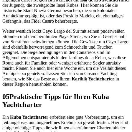
der Jugend), die zweitgrößte Insel Kubas. Hier können Sie die
historische Stadt Nueva Gerona besuchen, die von kolonialer
Architektur geprägt ist, oder das Presidio Modelo, ein ehemaliges
Gefängnis, das Fidel Castro beherbergte.
Weiter westlich lockt Cayo Largo del Sur mit seinen puderweißen
Stränden und dem berühmten Playa Sirena, wo Sie in Gesellschaft
von Seesternen schwimmen können. Die Gewässer um Cayo Largo
sind ebenfalls hervorragend zum Schnorcheln und Tauchen
geeignet. Die Segelbedingungen in den Canarreos sind im
Allgemeinen entspannter als in den Jardines de la Reina, was diese
Route auch für Familien oder weniger erfahrene Segler attraktiv
macht. Planen Sie auch hier eine Woche ein, um die Vielfalt dieses
Archipels zu genießen. Lassen Sie sich von Cosmos Yachting
beraten, wie Sie das Beste aus Ihrem
Karibik Yachtcharter
in
dieser Region herausholen können.
05
Praktische Tipps für Ihren Kuba
Yachtcharter
Ein
Kuba Yachtcharter
erfordert eine gute Vorbereitung, um ein
reibungsloses und angenehmes Erlebnis zu gewährleisten. Hier sind
einige wichtige Tipps, die wir Ihnen als erfahrener Charteranbieter