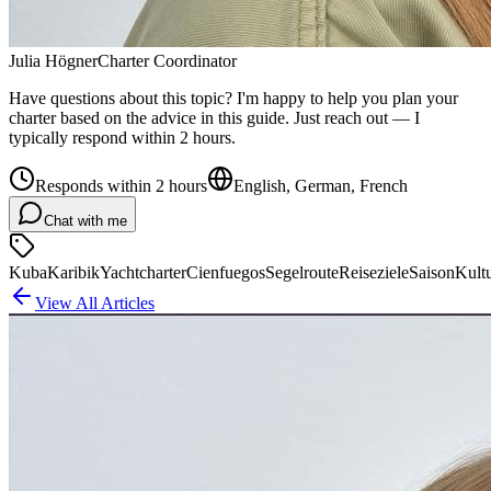
Julia Högner
Charter Coordinator
Have questions about this topic? I'm happy to help you plan your
charter based on the advice in this guide. Just reach out — I
typically respond within 2 hours.
Responds within 2 hours
English, German, French
Chat with me
Kuba
Karibik
Yachtcharter
Cienfuegos
Segelroute
Reiseziele
Saison
Kult
View All Articles