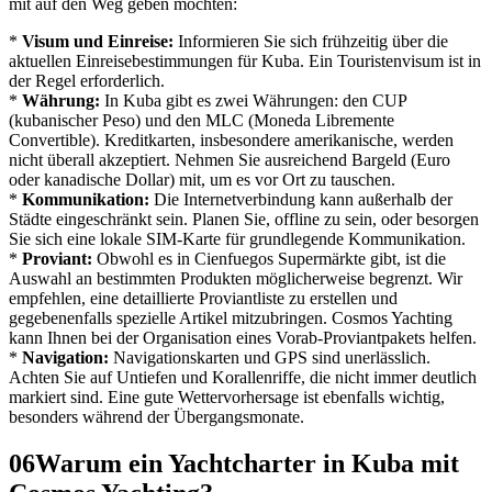
mit auf den Weg geben möchten:
*
Visum und Einreise:
Informieren Sie sich frühzeitig über die
aktuellen Einreisebestimmungen für Kuba. Ein Touristenvisum ist in
der Regel erforderlich.
*
Währung:
In Kuba gibt es zwei Währungen: den CUP
(kubanischer Peso) und den MLC (Moneda Libremente
Convertible). Kreditkarten, insbesondere amerikanische, werden
nicht überall akzeptiert. Nehmen Sie ausreichend Bargeld (Euro
oder kanadische Dollar) mit, um es vor Ort zu tauschen.
*
Kommunikation:
Die Internetverbindung kann außerhalb der
Städte eingeschränkt sein. Planen Sie, offline zu sein, oder besorgen
Sie sich eine lokale SIM-Karte für grundlegende Kommunikation.
*
Proviant:
Obwohl es in Cienfuegos Supermärkte gibt, ist die
Auswahl an bestimmten Produkten möglicherweise begrenzt. Wir
empfehlen, eine detaillierte Proviantliste zu erstellen und
gegebenenfalls spezielle Artikel mitzubringen. Cosmos Yachting
kann Ihnen bei der Organisation eines Vorab-Proviantpakets helfen.
*
Navigation:
Navigationskarten und GPS sind unerlässlich.
Achten Sie auf Untiefen und Korallenriffe, die nicht immer deutlich
markiert sind. Eine gute Wettervorhersage ist ebenfalls wichtig,
besonders während der Übergangsmonate.
06
Warum ein Yachtcharter in Kuba mit