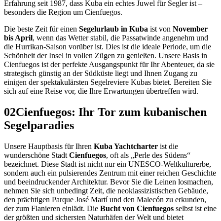
Erfahrung seit 1987, dass Kuba ein echtes Juwel für Segler ist –
besonders die Region um Cienfuegos.
Die beste Zeit für einen
Segelurlaub in Kuba
ist von
November
bis April
, wenn das Wetter stabil, die Passatwinde angenehm und
die Hurrikan-Saison vorüber ist. Dies ist die ideale Periode, um die
Schönheit der Insel in vollen Zügen zu genießen. Unsere Basis in
Cienfuegos ist der perfekte Ausgangspunkt für Ihr Abenteuer, da sie
strategisch günstig an der Südküste liegt und Ihnen Zugang zu
einigen der spektakulärsten Segelreviere Kubas bietet. Bereiten Sie
sich auf eine Reise vor, die Ihre Erwartungen übertreffen wird.
02
Cienfuegos: Ihr Tor zum kubanischen
Segelparadies
Unsere Hauptbasis für Ihren
Kuba Yachtcharter
ist die
wunderschöne Stadt
Cienfuegos
, oft als „Perle des Südens“
bezeichnet. Diese Stadt ist nicht nur ein UNESCO-Weltkulturerbe,
sondern auch ein pulsierendes Zentrum mit einer reichen Geschichte
und beeindruckender Architektur. Bevor Sie die Leinen losmachen,
nehmen Sie sich unbedingt Zeit, die neoklassizistischen Gebäude,
den prächtigen Parque José Martí und den Malecón zu erkunden,
der zum Flanieren einlädt. Die
Bucht von Cienfuegos
selbst ist eine
der größten und sichersten Naturhäfen der Welt und bietet