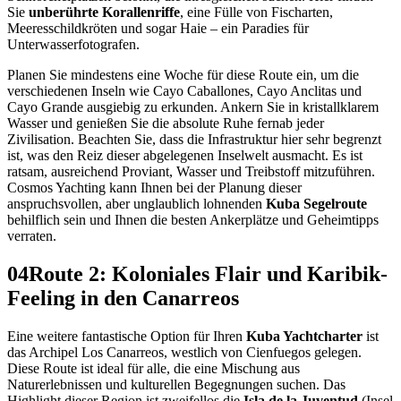
Sie
unberührte Korallenriffe
, eine Fülle von Fischarten,
Meeresschildkröten und sogar Haie – ein Paradies für
Unterwasserfotografen.
Planen Sie mindestens eine Woche für diese Route ein, um die
verschiedenen Inseln wie Cayo Caballones, Cayo Anclitas und
Cayo Grande ausgiebig zu erkunden. Ankern Sie in kristallklarem
Wasser und genießen Sie die absolute Ruhe fernab jeder
Zivilisation. Beachten Sie, dass die Infrastruktur hier sehr begrenzt
ist, was den Reiz dieser abgelegenen Inselwelt ausmacht. Es ist
ratsam, ausreichend Proviant, Wasser und Treibstoff mitzuführen.
Cosmos Yachting kann Ihnen bei der Planung dieser
anspruchsvollen, aber unglaublich lohnenden
Kuba Segelroute
behilflich sein und Ihnen die besten Ankerplätze und Geheimtipps
verraten.
04
Route 2: Koloniales Flair und Karibik-
Feeling in den Canarreos
Eine weitere fantastische Option für Ihren
Kuba Yachtcharter
ist
das Archipel Los Canarreos, westlich von Cienfuegos gelegen.
Diese Route ist ideal für alle, die eine Mischung aus
Naturerlebnissen und kulturellen Begegnungen suchen. Das
Highlight dieser Region ist zweifellos die
Isla de la Juventud
(Insel