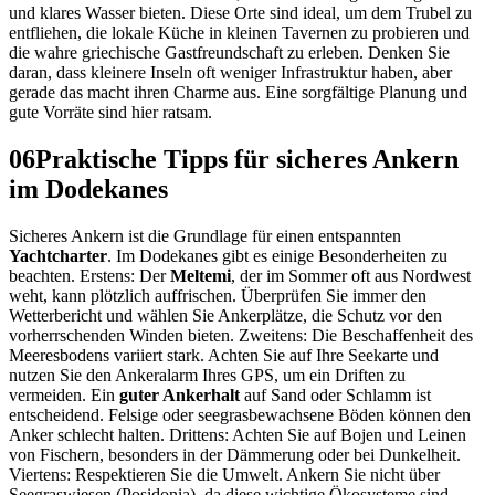
und klares Wasser bieten. Diese Orte sind ideal, um dem Trubel zu
entfliehen, die lokale Küche in kleinen Tavernen zu probieren und
die wahre griechische Gastfreundschaft zu erleben. Denken Sie
daran, dass kleinere Inseln oft weniger Infrastruktur haben, aber
gerade das macht ihren Charme aus. Eine sorgfältige Planung und
gute Vorräte sind hier ratsam.
06
Praktische Tipps für sicheres Ankern
im Dodekanes
Sicheres Ankern ist die Grundlage für einen entspannten
Yachtcharter
. Im Dodekanes gibt es einige Besonderheiten zu
beachten. Erstens: Der
Meltemi
, der im Sommer oft aus Nordwest
weht, kann plötzlich auffrischen. Überprüfen Sie immer den
Wetterbericht und wählen Sie Ankerplätze, die Schutz vor den
vorherrschenden Winden bieten. Zweitens: Die Beschaffenheit des
Meeresbodens variiert stark. Achten Sie auf Ihre Seekarte und
nutzen Sie den Ankeralarm Ihres GPS, um ein Driften zu
vermeiden. Ein
guter Ankerhalt
auf Sand oder Schlamm ist
entscheidend. Felsige oder seegrasbewachsene Böden können den
Anker schlecht halten. Drittens: Achten Sie auf Bojen und Leinen
von Fischern, besonders in der Dämmerung oder bei Dunkelheit.
Viertens: Respektieren Sie die Umwelt. Ankern Sie nicht über
Seegraswiesen (Posidonia), da diese wichtige Ökosysteme sind.