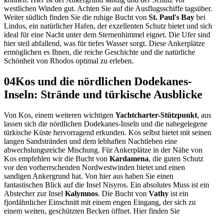
westlichen Winden gut. Achten Sie auf die Ausflugsschiffe tagsüber.
Weiter südlich finden Sie die ruhige Bucht von
St. Paul's Bay
bei
Lindos, ein natürlicher Hafen, der exzellenten Schutz bietet und sich
ideal für eine Nacht unter dem Sternenhimmel eignet. Die Ufer sind
hier steil abfallend, was für tiefes Wasser sorgt. Diese Ankerplätze
ermöglichen es Ihnen, die reiche Geschichte und die natürliche
Schönheit von Rhodos optimal zu erleben.
04
Kos und die nördlichen Dodekanes-
Inseln: Strände und türkische Ausblicke
Von Kos, einem weiteren wichtigen
Yachtcharter-Stützpunkt
, aus
lassen sich die nördlichen Dodekanes-Inseln und die nahegelegene
türkische Küste hervorragend erkunden. Kos selbst bietet mit seinen
langen Sandstränden und dem lebhaften Nachtleben eine
abwechslungsreiche Mischung. Für Ankerplätze in der Nähe von
Kos empfehlen wir die Bucht von
Kardamena
, die guten Schutz
vor den vorherrschenden Nordwestwinden bietet und einen
sandigen Ankergrund hat. Von hier aus haben Sie einen
fantastischen Blick auf die Insel Nisyros. Ein absolutes Muss ist ein
Abstecher zur Insel
Kalymnos
. Die Bucht von
Vathy
ist ein
fjordähnlicher Einschnitt mit einem engen Eingang, der sich zu
einem weiten, geschützten Becken öffnet. Hier finden Sie