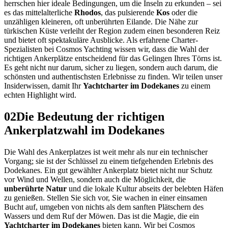
herrschen hier ideale Bedingungen, um die Inseln zu erkunden – sei
es das mittelalterliche
Rhodos
, das pulsierende
Kos
oder die
unzähligen kleineren, oft unberührten Eilande. Die Nähe zur
türkischen Küste verleiht der Region zudem einen besonderen Reiz
und bietet oft spektakuläre Ausblicke. Als erfahrene Charter-
Spezialisten bei Cosmos Yachting wissen wir, dass die Wahl der
richtigen Ankerplätze entscheidend für das Gelingen Ihres Törns ist.
Es geht nicht nur darum, sicher zu liegen, sondern auch darum, die
schönsten und authentischsten Erlebnisse zu finden. Wir teilen unser
Insiderwissen, damit Ihr
Yachtcharter im Dodekanes
zu einem
echten Highlight wird.
02
Die Bedeutung der richtigen
Ankerplatzwahl im Dodekanes
Die Wahl des Ankerplatzes ist weit mehr als nur ein technischer
Vorgang; sie ist der Schlüssel zu einem tiefgehenden Erlebnis des
Dodekanes. Ein gut gewählter Ankerplatz bietet nicht nur Schutz
vor Wind und Wellen, sondern auch die Möglichkeit, die
unberührte Natur
und die lokale Kultur abseits der belebten Häfen
zu genießen. Stellen Sie sich vor, Sie wachen in einer einsamen
Bucht auf, umgeben von nichts als dem sanften Plätschern des
Wassers und dem Ruf der Möwen. Das ist die Magie, die ein
Yachtcharter im Dodekanes
bieten kann. Wir bei Cosmos