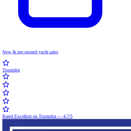
New & pre-owned yacht sales
Trustpilot
Rated Excellent on Trustpilot
—
4.7
/5