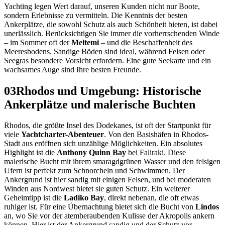
Yachting legen Wert darauf, unseren Kunden nicht nur Boote,
sondern Erlebnisse zu vermitteln. Die Kenntnis der besten
Ankerplätze, die sowohl Schutz als auch Schönheit bieten, ist dabei
unerlässlich. Berücksichtigen Sie immer die vorherrschenden Winde
– im Sommer oft der
Meltemi
– und die Beschaffenheit des
Meeresbodens. Sandige Böden sind ideal, während Felsen oder
Seegras besondere Vorsicht erfordern. Eine gute Seekarte und ein
wachsames Auge sind Ihre besten Freunde.
03
Rhodos und Umgebung: Historische
Ankerplätze und malerische Buchten
Rhodos, die größte Insel des Dodekanes, ist oft der Startpunkt für
viele
Yachtcharter-Abenteuer
. Von den Basishäfen in Rhodos-
Stadt aus eröffnen sich unzählige Möglichkeiten. Ein absolutes
Highlight ist die
Anthony Quinn Bay
bei Faliraki. Diese
malerische Bucht mit ihrem smaragdgrünen Wasser und den felsigen
Ufern ist perfekt zum Schnorcheln und Schwimmen. Der
Ankergrund ist hier sandig mit einigen Felsen, und bei moderaten
Winden aus Nordwest bietet sie guten Schutz. Ein weiterer
Geheimtipp ist die
Ladiko Bay
, direkt nebenan, die oft etwas
ruhiger ist. Für eine Übernachtung bietet sich die Bucht von
Lindos
an, wo Sie vor der atemberaubenden Kulisse der Akropolis ankern
können. Hier ist der Ankergrund sandig und der Schutz vor