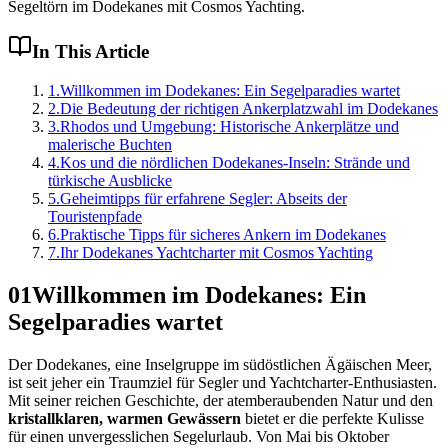
Segeltörn im Dodekanes mit Cosmos Yachting.
In This Article
1
.
Willkommen im Dodekanes: Ein Segelparadies wartet
2
.
Die Bedeutung der richtigen Ankerplatzwahl im Dodekanes
3
.
Rhodos und Umgebung: Historische Ankerplätze und
malerische Buchten
4
.
Kos und die nördlichen Dodekanes-Inseln: Strände und
türkische Ausblicke
5
.
Geheimtipps für erfahrene Segler: Abseits der
Touristenpfade
6
.
Praktische Tipps für sicheres Ankern im Dodekanes
7
.
Ihr Dodekanes Yachtcharter mit Cosmos Yachting
01
Willkommen im Dodekanes: Ein
Segelparadies wartet
Der Dodekanes, eine Inselgruppe im südöstlichen Ägäischen Meer,
ist seit jeher ein Traumziel für Segler und Yachtcharter-Enthusiasten.
Mit seiner reichen Geschichte, der atemberaubenden Natur und den
kristallklaren, warmen Gewässern
bietet er die perfekte Kulisse
für einen unvergesslichen Segelurlaub. Von Mai bis Oktober