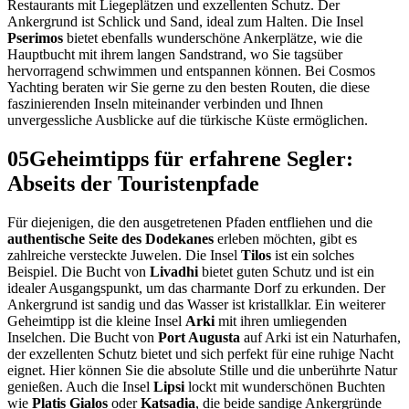
Restaurants mit Liegeplätzen und exzellenten Schutz. Der
Ankergrund ist Schlick und Sand, ideal zum Halten. Die Insel
Pserimos
bietet ebenfalls wunderschöne Ankerplätze, wie die
Hauptbucht mit ihrem langen Sandstrand, wo Sie tagsüber
hervorragend schwimmen und entspannen können. Bei Cosmos
Yachting beraten wir Sie gerne zu den besten Routen, die diese
faszinierenden Inseln miteinander verbinden und Ihnen
unvergessliche Ausblicke auf die türkische Küste ermöglichen.
05
Geheimtipps für erfahrene Segler:
Abseits der Touristenpfade
Für diejenigen, die den ausgetretenen Pfaden entfliehen und die
authentische Seite des Dodekanes
erleben möchten, gibt es
zahlreiche versteckte Juwelen. Die Insel
Tilos
ist ein solches
Beispiel. Die Bucht von
Livadhi
bietet guten Schutz und ist ein
idealer Ausgangspunkt, um das charmante Dorf zu erkunden. Der
Ankergrund ist sandig und das Wasser ist kristallklar. Ein weiterer
Geheimtipp ist die kleine Insel
Arki
mit ihren umliegenden
Inselchen. Die Bucht von
Port Augusta
auf Arki ist ein Naturhafen,
der exzellenten Schutz bietet und sich perfekt für eine ruhige Nacht
eignet. Hier können Sie die absolute Stille und die unberührte Natur
genießen. Auch die Insel
Lipsi
lockt mit wunderschönen Buchten
wie
Platis Gialos
oder
Katsadia
, die beide sandige Ankergründe