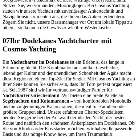
Nutzen Sie, wo vorhanden, Mooringbojen. Bei Cosmos Yachting
statten wir unsere Yachten mit zuverlässiger Ankertechnik und
Navigationsinstrumenten aus, die Ihnen das Ankern erleichtern.
Zögern Sie nicht, unsere Basismanager vor Ort um lokale Tipps zu
bitten – sie kennen die Gewässer wie ihre Westentasche.
07
Ihr Dodekanes Yachtcharter mit
Cosmos Yachting
Ein
Yachtcharter im Dodekanes
ist ein Erlebnis, das lange in
Erinnerung bleibt. Die Kombination aus antiker Geschichte,
lebendiger Kultur und der unendlichen Schönheit der Ägäis macht
diese Region zu einem Top-Ziel für Segler. Mit Cosmos Yachting an
Ihrer Seite können Sie sicher sein, dass Ihr Törn perfekt organisiert
ist. Seit 1987 sind wir Ihr vertrauenswürdiger Partner für
Yachtcharter Griechenland
. Wir bieten eine breite Palette an
Segelyachten und Katamaranen
– von komfortablen Monohulls
bis hin zu geräumigen Katamaranen, die ideal für Familien oder
größere Gruppen sind. Unsere erfahrenen Charter-Spezialisten
beraten Sie gerne bei der Auswahl der idealen Yacht, der besten
Route und natürlich den schönsten Ankerplätzen im Dodekanes. Ob
Sie von Rhodos oder Kos starten möchten, wir haben die passende
Basis und das nötige Know-how, um Ihren Traumurlaub