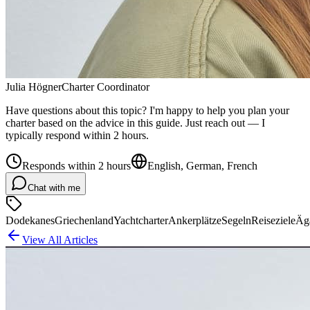
Julia Högner
Charter Coordinator
Have questions about this topic? I'm happy to help you plan your
charter based on the advice in this guide. Just reach out — I
typically respond within 2 hours.
Responds within 2 hours
English, German, French
Chat with me
Dodekanes
Griechenland
Yachtcharter
Ankerplätze
Segeln
Reiseziele
Äg
View All Articles