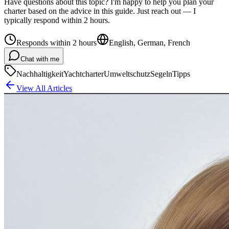
Have questions about this topic? I'm happy to help you plan your
charter based on the advice in this guide. Just reach out — I
typically respond within 2 hours.
Responds within 2 hours
English, German, French
Chat with me
Nachhaltigkeit
Yachtcharter
Umweltschutz
Segeln
Tipps
View All Articles