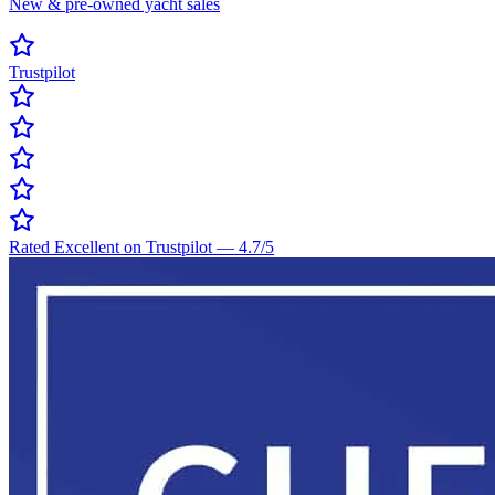
New & pre-owned yacht sales
Trustpilot
Rated Excellent on Trustpilot
—
4.7
/5