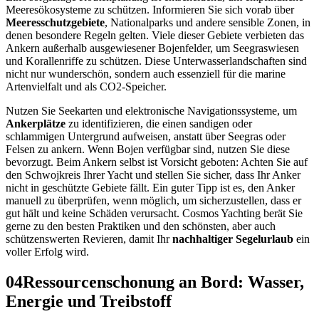
Meeresökosysteme zu schützen. Informieren Sie sich vorab über
Meeresschutzgebiete
, Nationalparks und andere sensible Zonen, in
denen besondere Regeln gelten. Viele dieser Gebiete verbieten das
Ankern außerhalb ausgewiesener Bojenfelder, um Seegraswiesen
und Korallenriffe zu schützen. Diese Unterwasserlandschaften sind
nicht nur wunderschön, sondern auch essenziell für die marine
Artenvielfalt und als CO2-Speicher.
Nutzen Sie Seekarten und elektronische Navigationssysteme, um
Ankerplätze
zu identifizieren, die einen sandigen oder
schlammigen Untergrund aufweisen, anstatt über Seegras oder
Felsen zu ankern. Wenn Bojen verfügbar sind, nutzen Sie diese
bevorzugt. Beim Ankern selbst ist Vorsicht geboten: Achten Sie auf
den Schwojkreis Ihrer Yacht und stellen Sie sicher, dass Ihr Anker
nicht in geschützte Gebiete fällt. Ein guter Tipp ist es, den Anker
manuell zu überprüfen, wenn möglich, um sicherzustellen, dass er
gut hält und keine Schäden verursacht. Cosmos Yachting berät Sie
gerne zu den besten Praktiken und den schönsten, aber auch
schützenswerten Revieren, damit Ihr
nachhaltiger Segelurlaub
ein
voller Erfolg wird.
04
Ressourcenschonung an Bord: Wasser,
Energie und Treibstoff