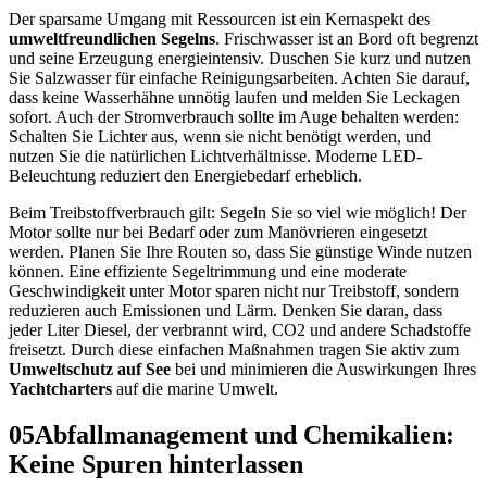
Der sparsame Umgang mit Ressourcen ist ein Kernaspekt des
umweltfreundlichen Segelns
. Frischwasser ist an Bord oft begrenzt
und seine Erzeugung energieintensiv. Duschen Sie kurz und nutzen
Sie Salzwasser für einfache Reinigungsarbeiten. Achten Sie darauf,
dass keine Wasserhähne unnötig laufen und melden Sie Leckagen
sofort. Auch der Stromverbrauch sollte im Auge behalten werden:
Schalten Sie Lichter aus, wenn sie nicht benötigt werden, und
nutzen Sie die natürlichen Lichtverhältnisse. Moderne LED-
Beleuchtung reduziert den Energiebedarf erheblich.
Beim Treibstoffverbrauch gilt: Segeln Sie so viel wie möglich! Der
Motor sollte nur bei Bedarf oder zum Manövrieren eingesetzt
werden. Planen Sie Ihre Routen so, dass Sie günstige Winde nutzen
können. Eine effiziente Segeltrimmung und eine moderate
Geschwindigkeit unter Motor sparen nicht nur Treibstoff, sondern
reduzieren auch Emissionen und Lärm. Denken Sie daran, dass
jeder Liter Diesel, der verbrannt wird, CO2 und andere Schadstoffe
freisetzt. Durch diese einfachen Maßnahmen tragen Sie aktiv zum
Umweltschutz auf See
bei und minimieren die Auswirkungen Ihres
Yachtcharters
auf die marine Umwelt.
05
Abfallmanagement und Chemikalien:
Keine Spuren hinterlassen