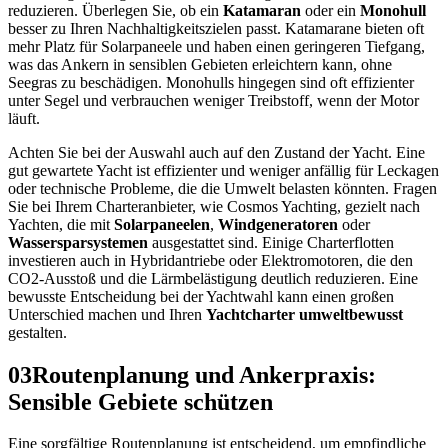
reduzieren. Überlegen Sie, ob ein
Katamaran
oder ein
Monohull
besser zu Ihren Nachhaltigkeitszielen passt. Katamarane bieten oft
mehr Platz für Solarpaneele und haben einen geringeren Tiefgang,
was das Ankern in sensiblen Gebieten erleichtern kann, ohne
Seegras zu beschädigen. Monohulls hingegen sind oft effizienter
unter Segel und verbrauchen weniger Treibstoff, wenn der Motor
läuft.
Achten Sie bei der Auswahl auch auf den Zustand der Yacht. Eine
gut gewartete Yacht ist effizienter und weniger anfällig für Leckagen
oder technische Probleme, die die Umwelt belasten könnten. Fragen
Sie bei Ihrem Charteranbieter, wie Cosmos Yachting, gezielt nach
Yachten, die mit
Solarpaneelen
,
Windgeneratoren
oder
Wassersparsystemen
ausgestattet sind. Einige Charterflotten
investieren auch in Hybridantriebe oder Elektromotoren, die den
CO2-Ausstoß und die Lärmbelästigung deutlich reduzieren. Eine
bewusste Entscheidung bei der Yachtwahl kann einen großen
Unterschied machen und Ihren
Yachtcharter umweltbewusst
gestalten.
03
Routenplanung und Ankerpraxis:
Sensible Gebiete schützen
Eine sorgfältige Routenplanung ist entscheidend, um empfindliche