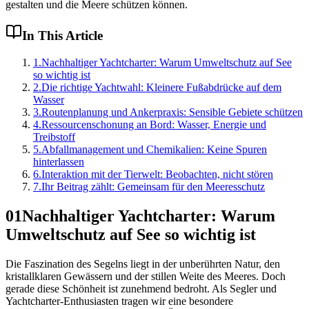
gestalten und die Meere schützen können.
In This Article
1
.
Nachhaltiger Yachtcharter: Warum Umweltschutz auf See
so wichtig ist
2
.
Die richtige Yachtwahl: Kleinere Fußabdrücke auf dem
Wasser
3
.
Routenplanung und Ankerpraxis: Sensible Gebiete schützen
4
.
Ressourcenschonung an Bord: Wasser, Energie und
Treibstoff
5
.
Abfallmanagement und Chemikalien: Keine Spuren
hinterlassen
6
.
Interaktion mit der Tierwelt: Beobachten, nicht stören
7
.
Ihr Beitrag zählt: Gemeinsam für den Meeresschutz
01
Nachhaltiger Yachtcharter: Warum
Umweltschutz auf See so wichtig ist
Die Faszination des Segelns liegt in der unberührten Natur, den
kristallklaren Gewässern und der stillen Weite des Meeres. Doch
gerade diese Schönheit ist zunehmend bedroht. Als Segler und
Yachtcharter-Enthusiasten tragen wir eine besondere