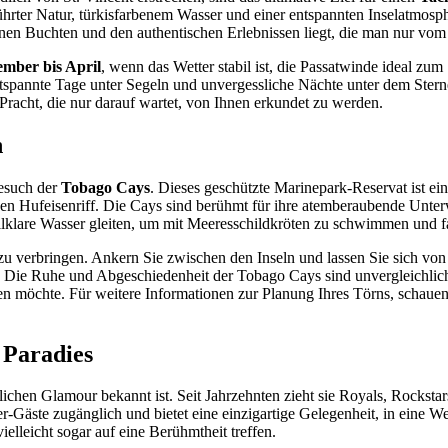
hrter Natur, türkisfarbenem Wasser und einer entspannten Inselatmosph
enen Buchten und den authentischen Erlebnissen liegt, die man nur vom
mber bis April
, wenn das Wetter stabil ist, die Passatwinde ideal z
ntspannte Tage unter Segeln und unvergessliche Nächte unter dem Ster
 Pracht, die nur darauf wartet, von Ihnen erkundet zu werden.
n
esuch der
Tobago Cays
. Dieses geschützte Marinepark-Reservat ist ei
en Hufeisenriff. Die Cays sind berühmt für ihre atemberaubende Unte
istallklare Wasser gleiten, um mit Meeresschildkröten zu schwimmen und 
zu verbringen. Ankern Sie zwischen den Inseln und lassen Sie sich von
Die Ruhe und Abgeschiedenheit der Tobago Cays sind unvergleichlich u
sen möchte. Für weitere Informationen zur Planung Ihres Törns, schauen
 Paradies
nglichen Glamour bekannt ist. Seit Jahrzehnten zieht sie Royals, Rockst
rter-Gäste zugänglich und bietet eine einzigartige Gelegenheit, in eine
elleicht sogar auf eine Berühmtheit treffen.