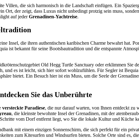
e Villen, die sich harmonisch in die Landschaft einfügen. Ein Spazierga
ein Ort, der zeigt, dass Luxus nicht unbedingt protzig sein muss, sonde
light auf jeder
Grenadinen-Yachtreise
.
ltradition
 eine Insel, die ihren authentischen karibischen Charme bewahrt hat. Po
ia ist bekannt für seine Bootsbautradition und die entspannte Atmosph
ldkrötenschutzgebiet Old Hegg Turtle Sanctuary oder erklimmen Sie d
und es ist leicht, sich hier sofort wohlzufühlen. Für Segler ist Bequia
häre bietet. Ein Besuch hier ist ein Muss, um die Seele der Grenadine
Entdecken Sie das Unberührte
le
versteckte Paradiese
, die nur darauf warten, von Ihnen entdeckt zu
yreau
, die kleinste bewohnte Insel der Grenadinen, mit der atembera
e Schritte vom Dorf entfernt liegt, wo Sie die lokale Kultur und Küche
ndbank mit einem einzigen Sonnenschirm, die sich perfekt für ein priva
chkeiten zum Kitesurfen und Windsurfen bieten. Solche Orte sind es, di