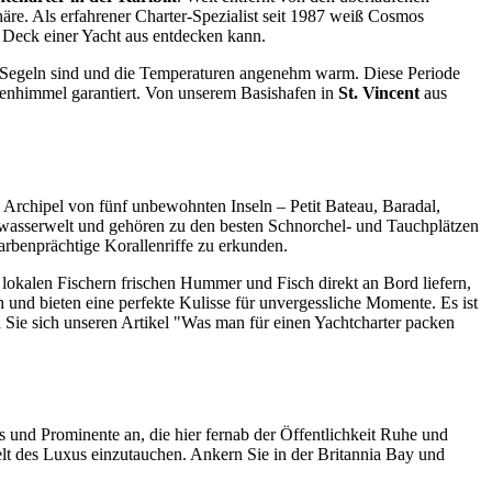
äre. Als erfahrener Charter-Spezialist seit 1987 weiß Cosmos
 Deck einer Yacht aus entdecken kann.
um Segeln sind und die Temperaturen angenehm warm. Diese Periode
nenhimmel garantiert. Von unserem Basishafen in
St. Vincent
aus
n Archipel von fünf unbewohnten Inseln – Petit Bateau, Baradal,
rwasserwelt und gehören zu den besten Schnorchel- und Tauchplätzen
farbenprächtige Korallenriffe zu erkunden.
 lokalen Fischern frischen Hummer und Fisch direkt an Bord liefern,
nd bieten eine perfekte Kulisse für unvergessliche Momente. Es ist
 Sie sich unseren Artikel "Was man für einen Yachtcharter packen
ars und Prominente an, die hier fernab der Öffentlichkeit Ruhe und
 Welt des Luxus einzutauchen. Ankern Sie in der Britannia Bay und