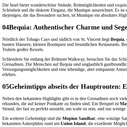
Die Insel bietet wunderschöne Strände, Reitmöglichkeiten und exquisit
Schönheit und die diskrete Eleganz, die Mustique auszeichnet. Es ist 
diejenigen, die das Besondere suchen, ist Mustique ein absolutes High
04
Bequia: Authentischer Charme und Sege
Nördlich der Tobago Cays und südlich von St. Vincent liegt
Bequia
,
bunten Häusern, kleinen Boutiquen und freundlichen Restaurants. Bequ
Trubels großer Resorts.
Schlendern Sie entlang der Belmont Walkway, besuchen Sie das Schi
Grenadinen. Die Menschen auf Bequia sind unglaublich gastfreundlich, 
Versorgungsmöglichkeiten und eine lebendige, aber entspannte Atmosp
erleben.
05
Geheimtipps abseits der Hauptrouten: 
Neben den bekannten Highlights gibt es in den Grenadinen noch vie
erkunden, die auf keiner Postkarte zu finden sind. Ein Beispiel ist
Ma
Strand, der fast zu perfekt aussieht, um wahr zu sein, und nur wenig
Ein weiterer Geheimtipp sind die
Mopion Sandbar
, eine winzige Sa
bekannten Ankerplätze rund um
Union Island
, die exzellente Mögli