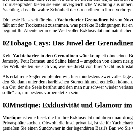
Touristenpfaden bieten sie eine unvergleichliche Mischung aus unberü
Yachting, dass die wahre Schönheit der Grenadinen in ihren verborg
Die beste Reisezeit für einen
Yachtcharter Grenadinen
ist von
Nove
fällt mit der Trockenzeit zusammen, was perfekte Bedingungen für e
beginnt Ihr Abenteuer in eine Welt voller Exklusivität und natürlicher
02
Tobago Cays: Das Juwel der Grenadine
Kein
Yachtcharter in den Grenadinen
wäre komplett ohne einen B
Jamesby, Petit Rameau und Saline Island – umgeben von einem riesig
der Welt. Stellen Sie sich vor, wie Sie direkt von Ihrer Yacht ins kr
Als erfahrene Segler empfehlen wir, hier mindestens zwei volle Tage 
den Sie dann unter dem karibischen Sternenhimmel genießen können. 
ein Ort, der die Seele berührt und den man nur schwer wieder verlas
sollte" an, um bestens vorbereitet zu sein.
03
Mustique: Exklusivität und Glamour im
Mustique
ist eine Insel, die für ihre Exklusivität und ihren unaufdri
Privatsphäre suchen. Obwohl die Insel privat ist, ist sie für Yachtcha
genießen Sie einen Sundowner in der legendären Basil's Bar, wo Sie vi