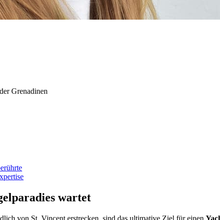
 der Grenadinen
erührte
xpertise
gelparadies wartet
dlich von St. Vincent erstrecken, sind das ultimative Ziel für einen
Yach