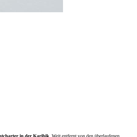
tcharter in der Karibik
. Weit entfernt von den überlaufenen