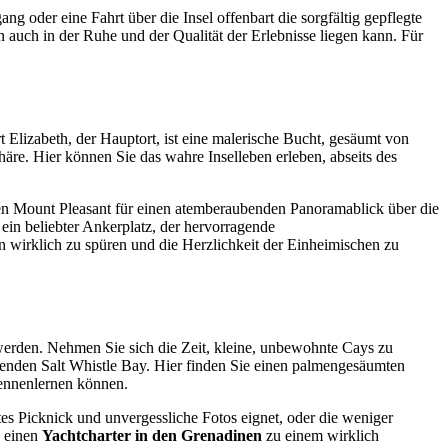
ng oder eine Fahrt über die Insel offenbart die sorgfältig gepflegte
rn auch in der Ruhe und der Qualität der Erlebnisse liegen kann. Für
rt Elizabeth, der Hauptort, ist eine malerische Bucht, gesäumt von
äre. Hier können Sie das wahre Inselleben erleben, abseits des
en Mount Pleasant für einen atemberaubenden Panoramablick über die
 ein beliebter Ankerplatz, der hervorragende
n wirklich zu spüren und die Herzlichkeit der Einheimischen zu
 werden. Nehmen Sie sich die Zeit, kleine, unbewohnte Cays zu
ubenden Salt Whistle Bay. Hier finden Sie einen palmengesäumten
 kennenlernen können.
tes Picknick und unvergessliche Fotos eignet, oder die weniger
e einen
Yachtcharter in den Grenadinen
zu einem wirklich