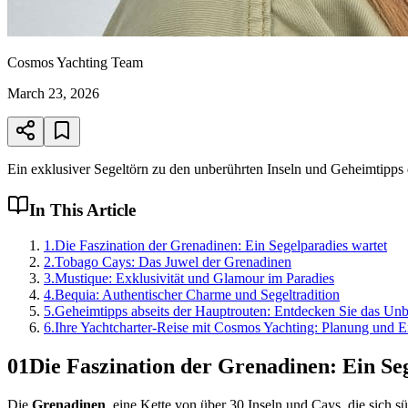
Cosmos Yachting Team
March 23, 2026
Ein exklusiver Segeltörn zu den unberührten Inseln und Geheimtipps
In This Article
1
.
Die Faszination der Grenadinen: Ein Segelparadies wartet
2
.
Tobago Cays: Das Juwel der Grenadinen
3
.
Mustique: Exklusivität und Glamour im Paradies
4
.
Bequia: Authentischer Charme und Segeltradition
5
.
Geheimtipps abseits der Hauptrouten: Entdecken Sie das Unb
6
.
Ihre Yachtcharter-Reise mit Cosmos Yachting: Planung und E
01
Die Faszination der Grenadinen: Ein Se
Die
Grenadinen
, eine Kette von über 30 Inseln und Cays, die sich sü