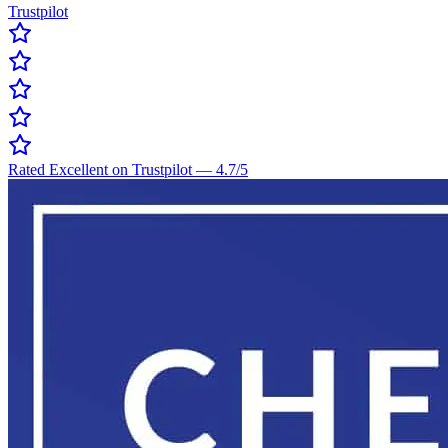
Trustpilot
Rated Excellent on Trustpilot
—
4.7
/5