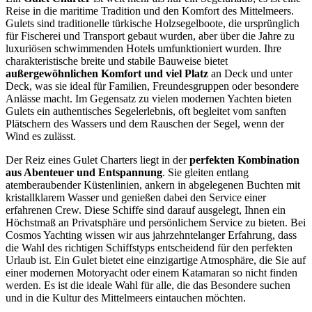
Reise in die maritime Tradition und den Komfort des Mittelmeers.
Gulets sind traditionelle türkische Holzsegelboote, die ursprünglich
für Fischerei und Transport gebaut wurden, aber über die Jahre zu
luxuriösen schwimmenden Hotels umfunktioniert wurden. Ihre
charakteristische breite und stabile Bauweise bietet
außergewöhnlichen Komfort und viel Platz
an Deck und unter
Deck, was sie ideal für Familien, Freundesgruppen oder besondere
Anlässe macht. Im Gegensatz zu vielen modernen Yachten bieten
Gulets ein authentisches Segelerlebnis, oft begleitet vom sanften
Plätschern des Wassers und dem Rauschen der Segel, wenn der
Wind es zulässt.
Der Reiz eines Gulet Charters liegt in der
perfekten Kombination
aus Abenteuer und Entspannung
. Sie gleiten entlang
atemberaubender Küstenlinien, ankern in abgelegenen Buchten mit
kristallklarem Wasser und genießen dabei den Service einer
erfahrenen Crew. Diese Schiffe sind darauf ausgelegt, Ihnen ein
Höchstmaß an Privatsphäre und persönlichem Service zu bieten. Bei
Cosmos Yachting wissen wir aus jahrzehntelanger Erfahrung, dass
die Wahl des richtigen Schiffstyps entscheidend für den perfekten
Urlaub ist. Ein Gulet bietet eine einzigartige Atmosphäre, die Sie auf
einer modernen Motoryacht oder einem Katamaran so nicht finden
werden. Es ist die ideale Wahl für alle, die das Besondere suchen
und in die Kultur des Mittelmeers eintauchen möchten.