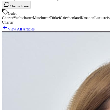
Chat with me
Gulet
Charter
Yachtcharter
Mittelmeer
Türkei
Griechenland
Kroatien
Luxusreis
Charter
View All Articles