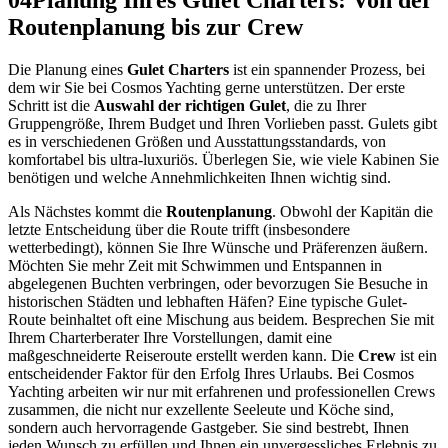
04
Planung Ihres Gulet Charters: Von der
Routenplanung bis zur Crew
Die Planung eines
Gulet Charters
ist ein spannender Prozess, bei
dem wir Sie bei Cosmos Yachting gerne unterstützen. Der erste
Schritt ist die
Auswahl der richtigen Gulet
, die zu Ihrer
Gruppengröße, Ihrem Budget und Ihren Vorlieben passt. Gulets gibt
es in verschiedenen Größen und Ausstattungsstandards, von
komfortabel bis ultra-luxuriös. Überlegen Sie, wie viele Kabinen Sie
benötigen und welche Annehmlichkeiten Ihnen wichtig sind.
Als Nächstes kommt die
Routenplanung
. Obwohl der Kapitän die
letzte Entscheidung über die Route trifft (insbesondere
wetterbedingt), können Sie Ihre Wünsche und Präferenzen äußern.
Möchten Sie mehr Zeit mit Schwimmen und Entspannen in
abgelegenen Buchten verbringen, oder bevorzugen Sie Besuche in
historischen Städten und lebhaften Häfen? Eine typische Gulet-
Route beinhaltet oft eine Mischung aus beidem. Besprechen Sie mit
Ihrem Charterberater Ihre Vorstellungen, damit eine
maßgeschneiderte Reiseroute erstellt werden kann. Die
Crew
ist ein
entscheidender Faktor für den Erfolg Ihres Urlaubs. Bei Cosmos
Yachting arbeiten wir nur mit erfahrenen und professionellen Crews
zusammen, die nicht nur exzellente Seeleute und Köche sind,
sondern auch hervorragende Gastgeber. Sie sind bestrebt, Ihnen
jeden Wunsch zu erfüllen und Ihnen ein unvergessliches Erlebnis zu