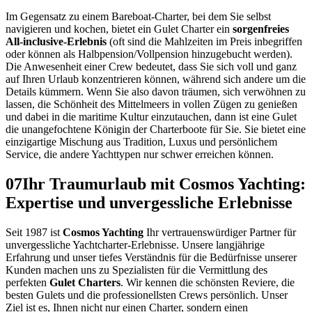
Im Gegensatz zu einem Bareboat-Charter, bei dem Sie selbst
navigieren und kochen, bietet ein Gulet Charter ein
sorgenfreies
All-inclusive-Erlebnis
(oft sind die Mahlzeiten im Preis inbegriffen
oder können als Halbpension/Vollpension hinzugebucht werden).
Die Anwesenheit einer Crew bedeutet, dass Sie sich voll und ganz
auf Ihren Urlaub konzentrieren können, während sich andere um die
Details kümmern. Wenn Sie also davon träumen, sich verwöhnen zu
lassen, die Schönheit des Mittelmeers in vollen Zügen zu genießen
und dabei in die maritime Kultur einzutauchen, dann ist eine Gulet
die unangefochtene Königin der Charterboote für Sie. Sie bietet eine
einzigartige Mischung aus Tradition, Luxus und persönlichem
Service, die andere Yachttypen nur schwer erreichen können.
07
Ihr Traumurlaub mit Cosmos Yachting:
Expertise und unvergessliche Erlebnisse
Seit 1987 ist
Cosmos Yachting
Ihr vertrauenswürdiger Partner für
unvergessliche Yachtcharter-Erlebnisse. Unsere langjährige
Erfahrung und unser tiefes Verständnis für die Bedürfnisse unserer
Kunden machen uns zu Spezialisten für die Vermittlung des
perfekten
Gulet Charters
. Wir kennen die schönsten Reviere, die
besten Gulets und die professionellsten Crews persönlich. Unser
Ziel ist es, Ihnen nicht nur einen Charter, sondern einen