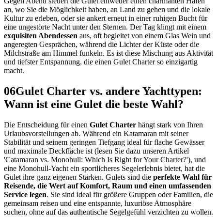
Gegen Abend steuert die Gulet entweder einen charmanten Hafen
an, wo Sie die Möglichkeit haben, an Land zu gehen und die lokale
Kultur zu erleben, oder sie ankert erneut in einer ruhigen Bucht für
eine ungestörte Nacht unter den Sternen. Der Tag klingt mit einem
exquisiten Abendessen
aus, oft begleitet von einem Glas Wein und
angeregten Gesprächen, während die Lichter der Küste oder die
Milchstraße am Himmel funkeln. Es ist diese Mischung aus Aktivität
und tiefster Entspannung, die einen Gulet Charter so einzigartig
macht.
06
Gulet Charter vs. andere Yachttypen:
Wann ist eine Gulet die beste Wahl?
Die Entscheidung für einen
Gulet Charter
hängt stark von Ihren
Urlaubsvorstellungen ab. Während ein Katamaran mit seiner
Stabilität und seinem geringen Tiefgang ideal für flache Gewässer
und maximale Deckfläche ist (lesen Sie dazu unseren Artikel
'Catamaran vs. Monohull: Which Is Right for Your Charter?'), und
eine Monohull-Yacht ein sportlicheres Segelerlebnis bietet, hat die
Gulet ihre ganz eigenen Stärken. Gulets sind die
perfekte Wahl für
Reisende, die Wert auf Komfort, Raum und einen umfassenden
Service legen
. Sie sind ideal für größere Gruppen oder Familien, die
gemeinsam reisen und eine entspannte, luxuriöse Atmosphäre
suchen, ohne auf das authentische Segelgefühl verzichten zu wollen.