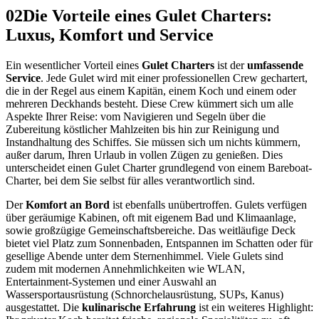
02
Die Vorteile eines Gulet Charters:
Luxus, Komfort und Service
Ein wesentlicher Vorteil eines
Gulet Charters
ist der
umfassende
Service
. Jede Gulet wird mit einer professionellen Crew gechartert,
die in der Regel aus einem Kapitän, einem Koch und einem oder
mehreren Deckhands besteht. Diese Crew kümmert sich um alle
Aspekte Ihrer Reise: vom Navigieren und Segeln über die
Zubereitung köstlicher Mahlzeiten bis hin zur Reinigung und
Instandhaltung des Schiffes. Sie müssen sich um nichts kümmern,
außer darum, Ihren Urlaub in vollen Zügen zu genießen. Dies
unterscheidet einen Gulet Charter grundlegend von einem Bareboat-
Charter, bei dem Sie selbst für alles verantwortlich sind.
Der
Komfort an Bord
ist ebenfalls unübertroffen. Gulets verfügen
über geräumige Kabinen, oft mit eigenem Bad und Klimaanlage,
sowie großzügige Gemeinschaftsbereiche. Das weitläufige Deck
bietet viel Platz zum Sonnenbaden, Entspannen im Schatten oder für
gesellige Abende unter dem Sternenhimmel. Viele Gulets sind
zudem mit modernen Annehmlichkeiten wie WLAN,
Entertainment-Systemen und einer Auswahl an
Wassersportausrüstung (Schnorchelausrüstung, SUPs, Kanus)
ausgestattet. Die
kulinarische Erfahrung
ist ein weiteres Highlight: