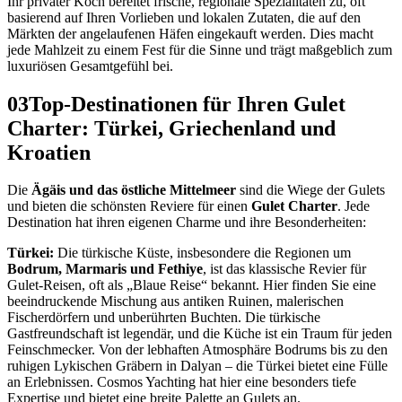
Ihr privater Koch bereitet frische, regionale Spezialitäten zu, oft
basierend auf Ihren Vorlieben und lokalen Zutaten, die auf den
Märkten der angelaufenen Häfen eingekauft werden. Dies macht
jede Mahlzeit zu einem Fest für die Sinne und trägt maßgeblich zum
luxuriösen Gesamtgefühl bei.
03
Top-Destinationen für Ihren Gulet
Charter: Türkei, Griechenland und
Kroatien
Die
Ägäis und das östliche Mittelmeer
sind die Wiege der Gulets
und bieten die schönsten Reviere für einen
Gulet Charter
. Jede
Destination hat ihren eigenen Charme und ihre Besonderheiten:
Türkei:
Die türkische Küste, insbesondere die Regionen um
Bodrum, Marmaris und Fethiye
, ist das klassische Revier für
Gulet-Reisen, oft als „Blaue Reise“ bekannt. Hier finden Sie eine
beeindruckende Mischung aus antiken Ruinen, malerischen
Fischerdörfern und unberührten Buchten. Die türkische
Gastfreundschaft ist legendär, und die Küche ist ein Traum für jeden
Feinschmecker. Von der lebhaften Atmosphäre Bodrums bis zu den
ruhigen Lykischen Gräbern in Dalyan – die Türkei bietet eine Fülle
an Erlebnissen. Cosmos Yachting hat hier eine besonders tiefe
Expertise und bietet eine breite Palette an Gulets an.