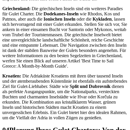
Griechenland:
Die griechischen Inseln sind ein weiteres Paradies
für Gulet Charter. Die
Dodekanes-Inseln
wie Rhodos, Kos und
Patmos, aber auch die
Ionischen Inseln
oder die
Kykladen
, lassen
sich hervorragend mit einer Gulet erkunden. Stellen Sie sich vor, Sie
ankern in einer einsamen Bucht vor Santorin oder Mykonos, weitab
vom Trubel der Touristenmassen. Die griechische Inselwelt bietet
eine unvergleichliche landschaftliche Schönheit, reiche Geschichte
und eine entspannte Lebensart. Die Navigation zwischen den Inseln
ist dank der stabilen Bauweise der Gulets besonders angenehm. Für
weitere Informationen zu den besten Segelzeiten in Griechenland,
werfen Sie einen Blick auf unseren Artikel 'Best Time to Sail
Greece: A Month-by-Month Guide'.
Kroatien:
Die Adriaküste Kroatiens mit ihren über tausend Inseln
und der atemberaubenden Küstenlinie ist ebenfalls ein aufstrebendes
Ziel für Gulet-Liebhaber. Städte wie
Split und Dubrovnik
dienen
als perfekte Ausgangspunkte, um die Nationalparks, versteckten
Buchten und charmanten Inselstädte wie Hvar oder Korčula zu
erkunden. Die Kombination aus kristallklarem Wasser, grünen
Inseln und historischen Städten macht Kroatien zu einem
unvergesslichen Erlebnis. Ein Gulet bietet hier den idealen Rahmen,
um die Vielfalt der Adria in vollen Zügen zu genießen.