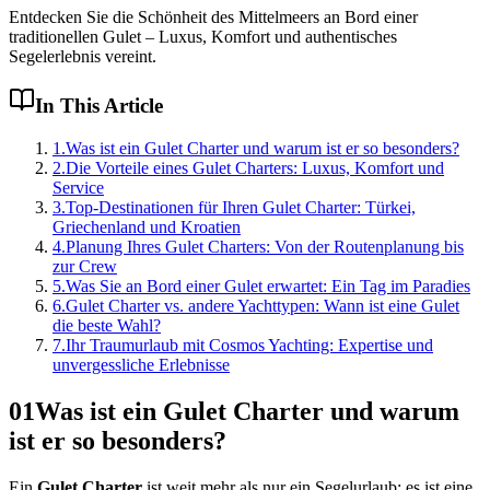
Entdecken Sie die Schönheit des Mittelmeers an Bord einer
traditionellen Gulet – Luxus, Komfort und authentisches
Segelerlebnis vereint.
In This Article
1
.
Was ist ein Gulet Charter und warum ist er so besonders?
2
.
Die Vorteile eines Gulet Charters: Luxus, Komfort und
Service
3
.
Top-Destinationen für Ihren Gulet Charter: Türkei,
Griechenland und Kroatien
4
.
Planung Ihres Gulet Charters: Von der Routenplanung bis
zur Crew
5
.
Was Sie an Bord einer Gulet erwartet: Ein Tag im Paradies
6
.
Gulet Charter vs. andere Yachttypen: Wann ist eine Gulet
die beste Wahl?
7
.
Ihr Traumurlaub mit Cosmos Yachting: Expertise und
unvergessliche Erlebnisse
01
Was ist ein Gulet Charter und warum
ist er so besonders?
Ein
Gulet Charter
ist weit mehr als nur ein Segelurlaub; es ist eine