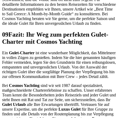
detaillierte Informationen zu den besten Reisezeiten für verschiedene
Destinationen empfehlen wir Ihnen, unsere Artikel wie „Best Time
to Sail Greece: A Month-by-Month Guide“ zu konsultieren. Bei
Cosmos Yachting beraten wir Sie gerne, um die perfekte Saison und
die ideale Gulet für Ihren unvergesslichen Urlaub zu finden.
09
Fazit: Ihr Weg zum perfekten Gulet-
Charter mit Cosmos Yachting
Ein
Gulet-Charter
ist eine wunderbare Möglichkeit, das Mittelmeer
in vollen Zügen zu genießen. Indem Sie die hier genannten häufigen
Fehler vermeiden, legen Sie den Grundstein für einen reibungslosen,
entspannten und unvergesslichen Urlaub. Von der Auswahl der
richtigen Gulet über die sorgfältige Planung der Verpflegung bis hin
zur offenen Kommunikation mit Ihrer Crew – jedes Detail zählt.
Bei
Cosmos Yachting
sind wir seit 1987 darauf spezialisiert,
maßgeschneiderte Chartererlebnisse zu schaffen. Unser erfahrenes
Team kennt die Besonderheiten jedes Reiseziels und jeder Gulet und
steht Ihnen mit Rat und Tat zur Seite, um sicherzustellen, dass Ihr
Gulet Urlaub
alle Ihre Erwartungen übertrifft. Vertrauen Sie auf
unsere Expertise, um die perfekte
Luxus Gulet
für Ihre Gruppe zu
finden und alle Details von der Routenplanung bis zur Verpflegung