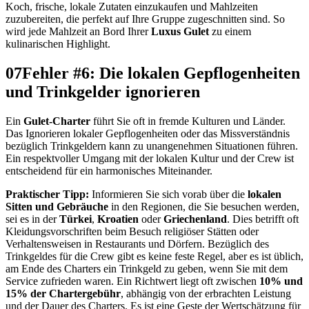
Koch, frische, lokale Zutaten einzukaufen und Mahlzeiten
zuzubereiten, die perfekt auf Ihre Gruppe zugeschnitten sind. So
wird jede Mahlzeit an Bord Ihrer
Luxus Gulet
zu einem
kulinarischen Highlight.
07
Fehler #6: Die lokalen Gepflogenheiten
und Trinkgelder ignorieren
Ein
Gulet-Charter
führt Sie oft in fremde Kulturen und Länder.
Das Ignorieren lokaler Gepflogenheiten oder das Missverständnis
bezüglich Trinkgeldern kann zu unangenehmen Situationen führen.
Ein respektvoller Umgang mit der lokalen Kultur und der Crew ist
entscheidend für ein harmonisches Miteinander.
Praktischer Tipp:
Informieren Sie sich vorab über die
lokalen
Sitten und Gebräuche
in den Regionen, die Sie besuchen werden,
sei es in der
Türkei
,
Kroatien
oder
Griechenland
. Dies betrifft oft
Kleidungsvorschriften beim Besuch religiöser Stätten oder
Verhaltensweisen in Restaurants und Dörfern. Bezüglich des
Trinkgeldes für die Crew gibt es keine feste Regel, aber es ist üblich,
am Ende des Charters ein Trinkgeld zu geben, wenn Sie mit dem
Service zufrieden waren. Ein Richtwert liegt oft zwischen
10% und
15% der Chartergebühr
, abhängig von der erbrachten Leistung
und der Dauer des Charters. Es ist eine Geste der Wertschätzung für