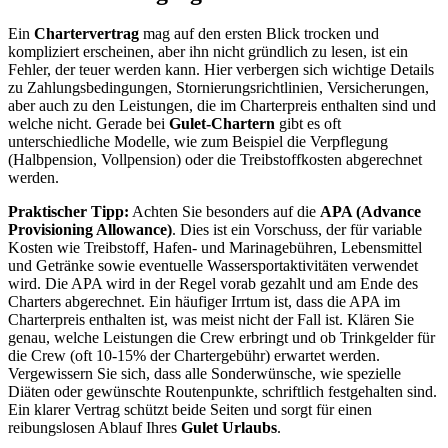
Ein
Chartervertrag
mag auf den ersten Blick trocken und
kompliziert erscheinen, aber ihn nicht gründlich zu lesen, ist ein
Fehler, der teuer werden kann. Hier verbergen sich wichtige Details
zu Zahlungsbedingungen, Stornierungsrichtlinien, Versicherungen,
aber auch zu den Leistungen, die im Charterpreis enthalten sind und
welche nicht. Gerade bei
Gulet-Chartern
gibt es oft
unterschiedliche Modelle, wie zum Beispiel die Verpflegung
(Halbpension, Vollpension) oder die Treibstoffkosten abgerechnet
werden.
Praktischer Tipp:
Achten Sie besonders auf die
APA (Advance
Provisioning Allowance)
. Dies ist ein Vorschuss, der für variable
Kosten wie Treibstoff, Hafen- und Marinagebühren, Lebensmittel
und Getränke sowie eventuelle Wassersportaktivitäten verwendet
wird. Die APA wird in der Regel vorab gezahlt und am Ende des
Charters abgerechnet. Ein häufiger Irrtum ist, dass die APA im
Charterpreis enthalten ist, was meist nicht der Fall ist. Klären Sie
genau, welche Leistungen die Crew erbringt und ob Trinkgelder für
die Crew (oft 10-15% der Chartergebühr) erwartet werden.
Vergewissern Sie sich, dass alle Sonderwünsche, wie spezielle
Diäten oder gewünschte Routenpunkte, schriftlich festgehalten sind.
Ein klarer Vertrag schützt beide Seiten und sorgt für einen
reibungslosen Ablauf Ihres
Gulet Urlaubs
.