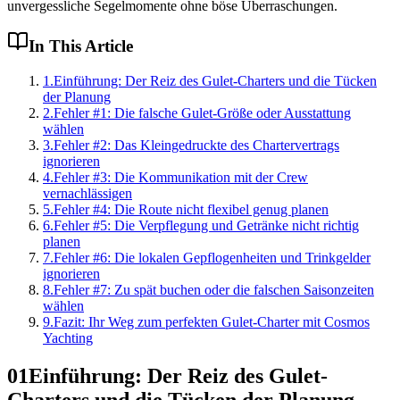
unvergessliche Segelmomente ohne böse Überraschungen.
In This Article
1
.
Einführung: Der Reiz des Gulet-Charters und die Tücken
der Planung
2
.
Fehler #1: Die falsche Gulet-Größe oder Ausstattung
wählen
3
.
Fehler #2: Das Kleingedruckte des Chartervertrags
ignorieren
4
.
Fehler #3: Die Kommunikation mit der Crew
vernachlässigen
5
.
Fehler #4: Die Route nicht flexibel genug planen
6
.
Fehler #5: Die Verpflegung und Getränke nicht richtig
planen
7
.
Fehler #6: Die lokalen Gepflogenheiten und Trinkgelder
ignorieren
8
.
Fehler #7: Zu spät buchen oder die falschen Saisonzeiten
wählen
9
.
Fazit: Ihr Weg zum perfekten Gulet-Charter mit Cosmos
Yachting
01
Einführung: Der Reiz des Gulet-
Charters und die Tücken der Planung