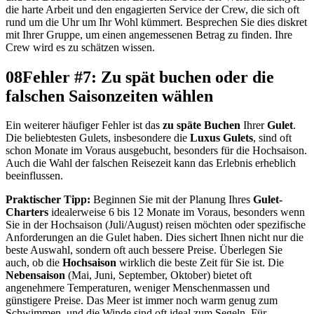
die harte Arbeit und den engagierten Service der Crew, die sich oft
rund um die Uhr um Ihr Wohl kümmert. Besprechen Sie dies diskret
mit Ihrer Gruppe, um einen angemessenen Betrag zu finden. Ihre
Crew wird es zu schätzen wissen.
08
Fehler #7: Zu spät buchen oder die
falschen Saisonzeiten wählen
Ein weiterer häufiger Fehler ist das
zu späte Buchen
Ihrer
Gulet
.
Die beliebtesten Gulets, insbesondere die
Luxus Gulets
, sind oft
schon Monate im Voraus ausgebucht, besonders für die Hochsaison.
Auch die Wahl der falschen Reisezeit kann das Erlebnis erheblich
beeinflussen.
Praktischer Tipp:
Beginnen Sie mit der Planung Ihres
Gulet-
Charters
idealerweise 6 bis 12 Monate im Voraus, besonders wenn
Sie in der Hochsaison (Juli/August) reisen möchten oder spezifische
Anforderungen an die Gulet haben. Dies sichert Ihnen nicht nur die
beste Auswahl, sondern oft auch bessere Preise. Überlegen Sie
auch, ob die
Hochsaison
wirklich die beste Zeit für Sie ist. Die
Nebensaison
(Mai, Juni, September, Oktober) bietet oft
angenehmere Temperaturen, weniger Menschenmassen und
günstigere Preise. Das Meer ist immer noch warm genug zum
Schwimmen, und die Winde sind oft ideal zum Segeln. Für