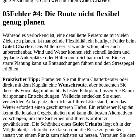
gute Beziehung ist Gold wert für Ihren
Gulet-Charter
.
05
Fehler #4: Die Route nicht flexibel
genug planen
Während es verlockend ist, eine detaillierte Reiseroute mit vielen
Zielen zu planen, ist mangelnde Flexibilität ein häufiger Fehler beim
Gulet-Charter
. Das Mittelmeer ist wunderschön, aber auch
unberechenbar. Wind und Wetter können sich schnell ändern und
geplante Ankerplätze oder Häfen unerreichbar machen. Eine zu
starre Planung kann zu Enttäuschungen führen und den Stresspegel
erhöhen.
Praktischer Tipp:
Erarbeiten Sie mit Ihrem Charterberater oder
direkt mit dem Kapitän eine
Wunschroute
, aber betrachten Sie
diese als Vorschlag und nicht als festen Fahrplan. Lassen Sie Raum
für spontane Entscheidungen. Vielleicht entdecken Sie einen
versteckten Ankerplatz, der nicht auf Ihrer Liste stand, oder das
Wetter erfordert einen geschützteren Hafen. Ein erfahrener Kapitän
kennt die lokalen Gegebenheiten und kann die besten Alternativen
vorschlagen, um Ihre Sicherheit und Ihren Komfort zu
gewährleisten. Die Schönheit eines
Gulet Urlaubs
liegt oft in der
Möglichkeit, sich treiben zu lassen und die Reise zu genießen,
anstatt von einem Punkt zum nächsten zu hetzen. Vertrauen Sie dem