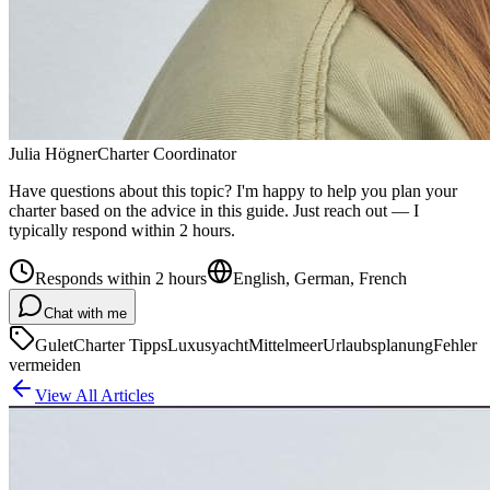
Julia Högner
Charter Coordinator
Have questions about this topic? I'm happy to help you plan your
charter based on the advice in this guide. Just reach out — I
typically respond within 2 hours.
Responds within 2 hours
English, German, French
Chat with me
Gulet
Charter Tipps
Luxusyacht
Mittelmeer
Urlaubsplanung
Fehler
vermeiden
View All Articles