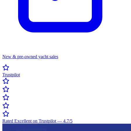
New & pre-owned yacht sales
Trustpilot
Rated Excellent on Trustpilot
—
4.7
/5