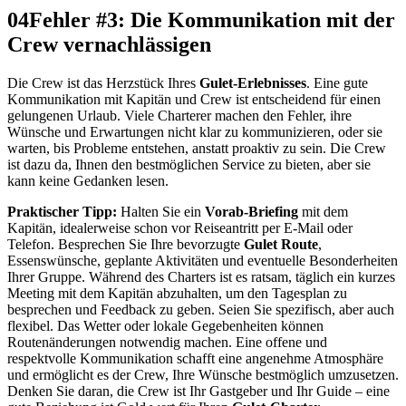
04
Fehler #3: Die Kommunikation mit der
Crew vernachlässigen
Die Crew ist das Herzstück Ihres
Gulet-Erlebnisses
. Eine gute
Kommunikation mit Kapitän und Crew ist entscheidend für einen
gelungenen Urlaub. Viele Charterer machen den Fehler, ihre
Wünsche und Erwartungen nicht klar zu kommunizieren, oder sie
warten, bis Probleme entstehen, anstatt proaktiv zu sein. Die Crew
ist dazu da, Ihnen den bestmöglichen Service zu bieten, aber sie
kann keine Gedanken lesen.
Praktischer Tipp:
Halten Sie ein
Vorab-Briefing
mit dem
Kapitän, idealerweise schon vor Reiseantritt per E-Mail oder
Telefon. Besprechen Sie Ihre bevorzugte
Gulet Route
,
Essenswünsche, geplante Aktivitäten und eventuelle Besonderheiten
Ihrer Gruppe. Während des Charters ist es ratsam, täglich ein kurzes
Meeting mit dem Kapitän abzuhalten, um den Tagesplan zu
besprechen und Feedback zu geben. Seien Sie spezifisch, aber auch
flexibel. Das Wetter oder lokale Gegebenheiten können
Routenänderungen notwendig machen. Eine offene und
respektvolle Kommunikation schafft eine angenehme Atmosphäre
und ermöglicht es der Crew, Ihre Wünsche bestmöglich umzusetzen.
Denken Sie daran, die Crew ist Ihr Gastgeber und Ihr Guide – eine