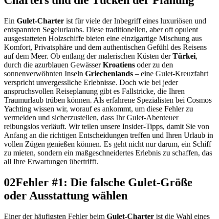
Ein
Gulet-Charter
ist für viele der Inbegriff eines luxuriösen und
entspannten Segelurlaubs. Diese traditionellen, aber oft opulent
ausgestatteten Holzschiffe bieten eine einzigartige Mischung aus
Komfort, Privatsphäre und dem authentischen Gefühl des Reisens
auf dem Meer. Ob entlang der malerischen Küsten der
Türkei
,
durch die azurblauen Gewässer
Kroatiens
oder zu den
sonnenverwöhnten Inseln
Griechenlands
– eine Gulet-Kreuzfahrt
verspricht unvergessliche Erlebnisse. Doch wie bei jeder
anspruchsvollen Reiseplanung gibt es Fallstricke, die Ihren
Traumurlaub trüben können. Als erfahrene Spezialisten bei Cosmos
Yachting wissen wir, worauf es ankommt, um diese Fehler zu
vermeiden und sicherzustellen, dass Ihr Gulet-Abenteuer
reibungslos verläuft. Wir teilen unsere Insider-Tipps, damit Sie von
Anfang an die richtigen Entscheidungen treffen und Ihren Urlaub in
vollen Zügen genießen können. Es geht nicht nur darum, ein Schiff
zu mieten, sondern ein maßgeschneidertes Erlebnis zu schaffen, das
all Ihre Erwartungen übertrifft.
02
Fehler #1: Die falsche Gulet-Größe
oder Ausstattung wählen
Einer der häufigsten Fehler beim
Gulet-Charter
ist die Wahl eines