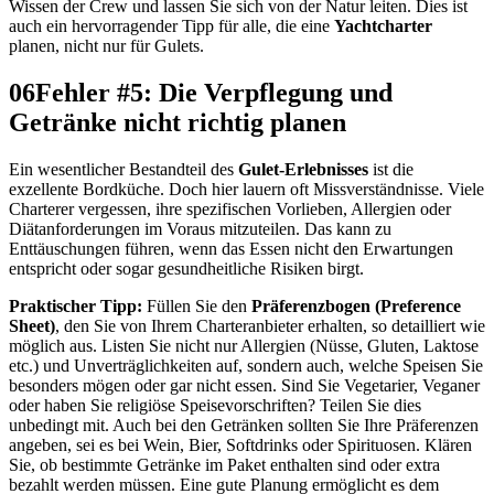
Wissen der Crew und lassen Sie sich von der Natur leiten. Dies ist
auch ein hervorragender Tipp für alle, die eine
Yachtcharter
planen, nicht nur für Gulets.
06
Fehler #5: Die Verpflegung und
Getränke nicht richtig planen
Ein wesentlicher Bestandteil des
Gulet-Erlebnisses
ist die
exzellente Bordküche. Doch hier lauern oft Missverständnisse. Viele
Charterer vergessen, ihre spezifischen Vorlieben, Allergien oder
Diätanforderungen im Voraus mitzuteilen. Das kann zu
Enttäuschungen führen, wenn das Essen nicht den Erwartungen
entspricht oder sogar gesundheitliche Risiken birgt.
Praktischer Tipp:
Füllen Sie den
Präferenzbogen (Preference
Sheet)
, den Sie von Ihrem Charteranbieter erhalten, so detailliert wie
möglich aus. Listen Sie nicht nur Allergien (Nüsse, Gluten, Laktose
etc.) und Unverträglichkeiten auf, sondern auch, welche Speisen Sie
besonders mögen oder gar nicht essen. Sind Sie Vegetarier, Veganer
oder haben Sie religiöse Speisevorschriften? Teilen Sie dies
unbedingt mit. Auch bei den Getränken sollten Sie Ihre Präferenzen
angeben, sei es bei Wein, Bier, Softdrinks oder Spirituosen. Klären
Sie, ob bestimmte Getränke im Paket enthalten sind oder extra
bezahlt werden müssen. Eine gute Planung ermöglicht es dem