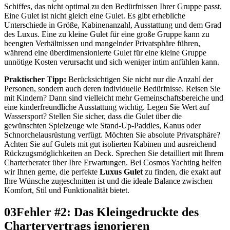
Schiffes, das nicht optimal zu den Bedürfnissen Ihrer Gruppe passt.
Eine Gulet ist nicht gleich eine Gulet. Es gibt erhebliche
Unterschiede in Größe, Kabinenanzahl, Ausstattung und dem Grad
des Luxus. Eine zu kleine Gulet für eine große Gruppe kann zu
beengten Verhältnissen und mangelnder Privatsphäre führen,
während eine überdimensionierte Gulet für eine kleine Gruppe
unnötige Kosten verursacht und sich weniger intim anfühlen kann.
Praktischer Tipp:
Berücksichtigen Sie nicht nur die Anzahl der
Personen, sondern auch deren individuelle Bedürfnisse. Reisen Sie
mit Kindern? Dann sind vielleicht mehr Gemeinschaftsbereiche und
eine kinderfreundliche Ausstattung wichtig. Legen Sie Wert auf
Wassersport? Stellen Sie sicher, dass die Gulet über die
gewünschten Spielzeuge wie Stand-Up-Paddles, Kanus oder
Schnorchelausrüstung verfügt. Möchten Sie absolute Privatsphäre?
Achten Sie auf Gulets mit gut isolierten Kabinen und ausreichend
Rückzugsmöglichkeiten an Deck. Sprechen Sie detailliert mit Ihrem
Charterberater über Ihre Erwartungen. Bei Cosmos Yachting helfen
wir Ihnen gerne, die perfekte
Luxus Gulet
zu finden, die exakt auf
Ihre Wünsche zugeschnitten ist und die ideale Balance zwischen
Komfort, Stil und Funktionalität bietet.
03
Fehler #2: Das Kleingedruckte des
Chartervertrags ignorieren