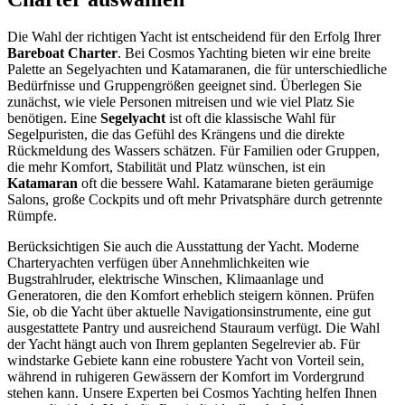
Die Wahl der richtigen Yacht ist entscheidend für den Erfolg Ihrer
Bareboat Charter
. Bei Cosmos Yachting bieten wir eine breite
Palette an Segelyachten und Katamaranen, die für unterschiedliche
Bedürfnisse und Gruppengrößen geeignet sind. Überlegen Sie
zunächst, wie viele Personen mitreisen und wie viel Platz Sie
benötigen. Eine
Segelyacht
ist oft die klassische Wahl für
Segelpuristen, die das Gefühl des Krängens und die direkte
Rückmeldung des Wassers schätzen. Für Familien oder Gruppen,
die mehr Komfort, Stabilität und Platz wünschen, ist ein
Katamaran
oft die bessere Wahl. Katamarane bieten geräumige
Salons, große Cockpits und oft mehr Privatsphäre durch getrennte
Rümpfe.
Berücksichtigen Sie auch die Ausstattung der Yacht. Moderne
Charteryachten verfügen über Annehmlichkeiten wie
Bugstrahlruder, elektrische Winschen, Klimaanlage und
Generatoren, die den Komfort erheblich steigern können. Prüfen
Sie, ob die Yacht über aktuelle Navigationsinstrumente, eine gut
ausgestattete Pantry und ausreichend Stauraum verfügt. Die Wahl
der Yacht hängt auch von Ihrem geplanten Segelrevier ab. Für
windstarke Gebiete kann eine robustere Yacht von Vorteil sein,
während in ruhigeren Gewässern der Komfort im Vordergrund
stehen kann. Unsere Experten bei Cosmos Yachting helfen Ihnen