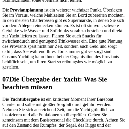
Schmerzmitteln sollte ebenfalls nicht fehlen.
Die
Proviantplanung
ist ein weiterer wichtiger Punkt. Überlegen
Sie im Voraus, welche Mahlzeiten Sie an Bord zubereiten möchten.
In den meisten Charterbasen gibt es Supermärkte, in denen Sie sich
vor dem Ablegen eindecken können. Es ist oft sinnvoll, schwere
Getränke wie Wasser und Softdrinks vorab zu bestellen und direkt
zur Yacht liefern zu lassen. Planen Sie auch Snacks für
zwischendurch und genügend Trinkwasser ein. Eine gute Planung
des Proviants spart nicht nur Zeit, sondern auch Geld und sorgt
dafür, dass Sie während Ihres Törns immer gut versorgt sind.
Cosmos Yachting kann Ihnen bei der Organisation des Proviants
behilflich sein, um Ihren Start so reibungslos wie möglich zu
gestalten.
07
Die Übergabe der Yacht: Was Sie
beachten müssen
Die
Yachtübergabe
ist ein kritischer Moment Ihrer Bareboat
Charter und sollte mit größter Sorgfalt durchgeführt werden.
Nehmen Sie sich ausreichend Zeit, um die Yacht gründlich zu
inspizieren und alle Funktionen zu überprüfen. Gehen Sie
gemeinsam mit dem Basispersonal die Checkliste durch. Achten Sie
auf den Zustand des Rumpfes, der Segel, des Riggs und der