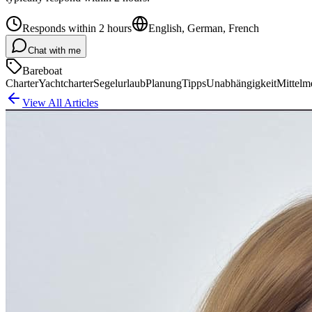
Responds within 2 hours
English, German, French
Chat with me
Bareboat
Charter
Yachtcharter
Segelurlaub
Planung
Tipps
Unabhängigkeit
Mittelm
View All Articles