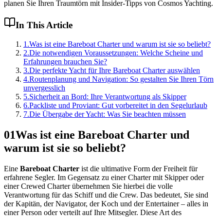
planen Sie Ihren Traumtörn mit Insider-Tipps von Cosmos Yachting.
In This Article
1
.
Was ist eine Bareboat Charter und warum ist sie so beliebt?
2
.
Die notwendigen Voraussetzungen: Welche Scheine und
Erfahrungen brauchen Sie?
3
.
Die perfekte Yacht für Ihre Bareboat Charter auswählen
4
.
Routenplanung und Navigation: So gestalten Sie Ihren Törn
unvergesslich
5
.
Sicherheit an Bord: Ihre Verantwortung als Skipper
6
.
Packliste und Proviant: Gut vorbereitet in den Segelurlaub
7
.
Die Übergabe der Yacht: Was Sie beachten müssen
01
Was ist eine Bareboat Charter und
warum ist sie so beliebt?
Eine
Bareboat Charter
ist die ultimative Form der Freiheit für
erfahrene Segler. Im Gegensatz zu einer Charter mit Skipper oder
einer Crewed Charter übernehmen Sie hierbei die volle
Verantwortung für das Schiff und die Crew. Das bedeutet, Sie sind
der Kapitän, der Navigator, der Koch und der Entertainer – alles in
einer Person oder verteilt auf Ihre Mitsegler. Diese Art des