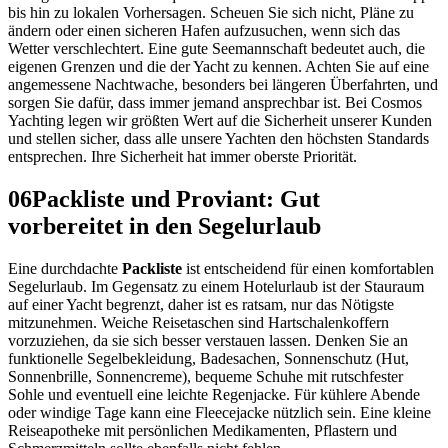
bis hin zu lokalen Vorhersagen. Scheuen Sie sich nicht, Pläne zu
ändern oder einen sicheren Hafen aufzusuchen, wenn sich das
Wetter verschlechtert. Eine gute Seemannschaft bedeutet auch, die
eigenen Grenzen und die der Yacht zu kennen. Achten Sie auf eine
angemessene Nachtwache, besonders bei längeren Überfahrten, und
sorgen Sie dafür, dass immer jemand ansprechbar ist. Bei Cosmos
Yachting legen wir größten Wert auf die Sicherheit unserer Kunden
und stellen sicher, dass alle unsere Yachten den höchsten Standards
entsprechen. Ihre Sicherheit hat immer oberste Priorität.
06
Packliste und Proviant: Gut
vorbereitet in den Segelurlaub
Eine durchdachte
Packliste
ist entscheidend für einen komfortablen
Segelurlaub. Im Gegensatz zu einem Hotelurlaub ist der Stauraum
auf einer Yacht begrenzt, daher ist es ratsam, nur das Nötigste
mitzunehmen. Weiche Reisetaschen sind Hartschalenkoffern
vorzuziehen, da sie sich besser verstauen lassen. Denken Sie an
funktionelle Segelbekleidung, Badesachen, Sonnenschutz (Hut,
Sonnenbrille, Sonnencreme), bequeme Schuhe mit rutschfester
Sohle und eventuell eine leichte Regenjacke. Für kühlere Abende
oder windige Tage kann eine Fleecejacke nützlich sein. Eine kleine
Reiseapotheke mit persönlichen Medikamenten, Pflastern und