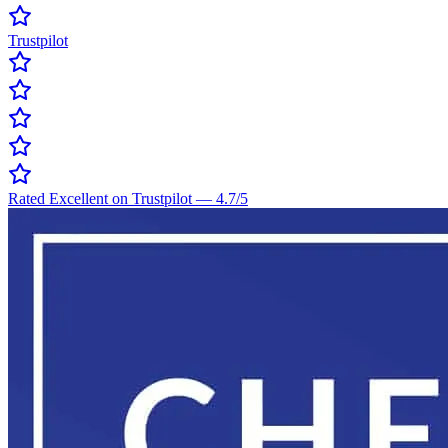
Trustpilot
Rated Excellent on Trustpilot
—
4.7
/5