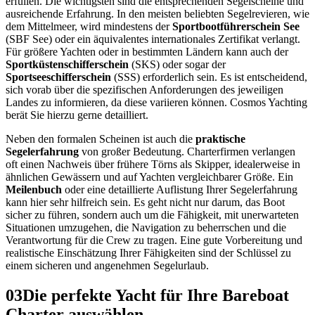
erfüllen. Die wichtigsten sind die entsprechenden Segelscheine und
ausreichende Erfahrung. In den meisten beliebten Segelrevieren, wie
dem Mittelmeer, wird mindestens der
Sportbootführerschein See
(SBF See) oder ein äquivalentes internationales Zertifikat verlangt.
Für größere Yachten oder in bestimmten Ländern kann auch der
Sportküstenschifferschein
(SKS) oder sogar der
Sportseeschifferschein
(SSS) erforderlich sein. Es ist entscheidend,
sich vorab über die spezifischen Anforderungen des jeweiligen
Landes zu informieren, da diese variieren können. Cosmos Yachting
berät Sie hierzu gerne detailliert.
Neben den formalen Scheinen ist auch die
praktische
Segelerfahrung
von großer Bedeutung. Charterfirmen verlangen
oft einen Nachweis über frühere Törns als Skipper, idealerweise in
ähnlichen Gewässern und auf Yachten vergleichbarer Größe. Ein
Meilenbuch
oder eine detaillierte Auflistung Ihrer Segelerfahrung
kann hier sehr hilfreich sein. Es geht nicht nur darum, das Boot
sicher zu führen, sondern auch um die Fähigkeit, mit unerwarteten
Situationen umzugehen, die Navigation zu beherrschen und die
Verantwortung für die Crew zu tragen. Eine gute Vorbereitung und
realistische Einschätzung Ihrer Fähigkeiten sind der Schlüssel zu
einem sicheren und angenehmen Segelurlaub.
03
Die perfekte Yacht für Ihre Bareboat
Charter auswählen