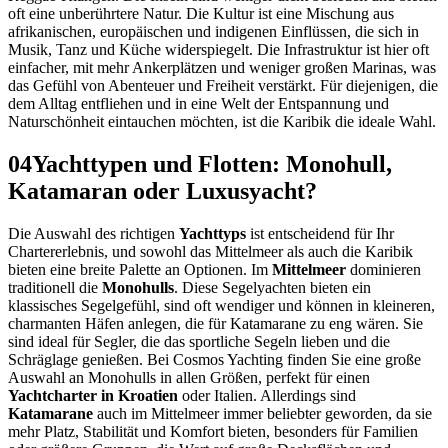
oft eine unberührtere Natur. Die Kultur ist eine Mischung aus
afrikanischen, europäischen und indigenen Einflüssen, die sich in
Musik, Tanz und Küche widerspiegelt. Die Infrastruktur ist hier oft
einfacher, mit mehr Ankerplätzen und weniger großen Marinas, was
das Gefühl von Abenteuer und Freiheit verstärkt. Für diejenigen, die
dem Alltag entfliehen und in eine Welt der Entspannung und
Naturschönheit eintauchen möchten, ist die Karibik die ideale Wahl.
04
Yachttypen und Flotten: Monohull,
Katamaran oder Luxusyacht?
Die Auswahl des richtigen
Yachttyps
ist entscheidend für Ihr
Chartererlebnis, und sowohl das Mittelmeer als auch die Karibik
bieten eine breite Palette an Optionen. Im
Mittelmeer
dominieren
traditionell die
Monohulls
. Diese Segelyachten bieten ein
klassisches Segelgefühl, sind oft wendiger und können in kleineren,
charmanten Häfen anlegen, die für Katamarane zu eng wären. Sie
sind ideal für Segler, die das sportliche Segeln lieben und die
Schräglage genießen. Bei Cosmos Yachting finden Sie eine große
Auswahl an Monohulls in allen Größen, perfekt für einen
Yachtcharter in Kroatien
oder Italien. Allerdings sind
Katamarane
auch im Mittelmeer immer beliebter geworden, da sie
mehr Platz, Stabilität und Komfort bieten, besonders für Familien