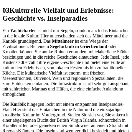
03
Kulturelle Vielfalt und Erlebnisse:
Geschichte vs. Inselparadies
Ein
Yachtcharter
ist nicht nur Segeln, sondern auch das Eintauchen
in die lokale Kultur. Hier unterscheiden sich das Mittelmeer und die
Karibik grundlegend. Das
Mittelmeer
ist eine Wiege der
Zivilisationen. Bei einem
Segelurlaub in Griechenland
oder
Kroatien können Sie antike Ruinen erkunden, mittelalterliche Städte
besichtigen und in die reiche Geschichte eintauchen. Jede Insel, jede
Küstenstadt erzählt ihre eigene Geschichte und bietet eine Fülle an
kulturellen Erlebnissen, von lokalen Festen bis hin zu traditioneller
Küche. Die kulinarische Vielfalt ist enorm, mit frischen
Meeresfrüchten, Olivenöl, Wein und regionalen Spezialitäten, die
zum Entdecken einladen. Die Infrastruktur ist oft sehr gut ausgebaut,
mit zahlreichen Marinas und Häfen, die eine einfache Anlandung
ermöglichen.
Die
Karibik
hingegen lockt mit einem entspannten Inselparadies-
Flair. Hier steht das Eintauchen in die Natur und die einzigartige
kreolische Kultur im Vordergrund. Stellen Sie sich vor, Sie ankern in
einer abgelegenen Bucht der British Virgin Islands, schnorcheln in
Korallenriffen oder genießen einen Sundowner an einem Strand mit
Reggae-Klängen. Die Inseln sind weniger dicht besiedelt und bieten