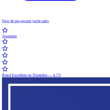
New & pre-owned yacht sales
Trustpilot
Rated Excellent on Trustpilot
—
4.7
/5