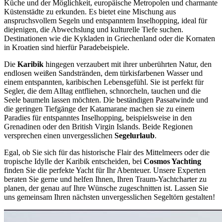
Küche und der Möglichkeit, europäische Metropolen und charmante
Küstenstädte zu erkunden. Es bietet eine Mischung aus
anspruchsvollem Segeln und entspanntem Inselhopping, ideal für
diejenigen, die Abwechslung und kulturelle Tiefe suchen.
Destinationen wie die Kykladen in Griechenland oder die Kornaten
in Kroatien sind hierfür Paradebeispiele.
Die
Karibik
hingegen verzaubert mit ihrer unberührten Natur, den
endlosen weißen Sandstränden, dem türkisfarbenen Wasser und
einem entspannten, karibischen Lebensgefühl. Sie ist perfekt für
Segler, die dem Alltag entfliehen, schnorcheln, tauchen und die
Seele baumeln lassen möchten. Die beständigen Passatwinde und
die geringen Tiefgänge der Katamarane machen sie zu einem
Paradies für entspanntes Inselhopping, beispielsweise in den
Grenadinen oder den British Virgin Islands. Beide Regionen
versprechen einen unvergesslichen
Segelurlaub
.
Egal, ob Sie sich für das historische Flair des Mittelmeers oder die
tropische Idylle der Karibik entscheiden, bei
Cosmos Yachting
finden Sie die perfekte Yacht für Ihr Abenteuer. Unsere Experten
beraten Sie gerne und helfen Ihnen, Ihren Traum-Yachtcharter zu
planen, der genau auf Ihre Wünsche zugeschnitten ist. Lassen Sie
uns gemeinsam Ihren nächsten unvergesslichen Segeltörn gestalten!