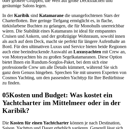
oder größere Gruppen, die Wert auf große Decksflächen und
geräumige Salons legen.
In der
Karibik
sind
Katamarane
die unangefochtenen Stars der
Charterflotten. Ihre geringe Tiefgang ermöglicht es, in flache,
türkisfarbene Buchten zu gelangen, die für Monohulls unerreichbar
wären. Die Stabilität eines Katamarans ist ideal für entspanntes
Cruisen und Ankern, und der großzügige Wohnraum, sowohl innen
als auch auf dem Deck, macht sie perfekt für längere Aufenthalte an
Bord. Für den ultimativen Luxus und Service bieten beide Regionen
auch eine beeindruckende Auswahl an
Luxusyachten
mit Crew an,
von Motoryachten bis zu großen Segelkatamaranen. Diese Option
bietet Ihnen ein Rundum-Sorglos-Paket, bei dem sich eine
professionelle Crew um alle Details kümmert, während Sie sich
ganz dem Genuss hingeben. Sprechen Sie mit unseren Experten von
Cosmos Yachting, um den passenden Yachttyp für Ihre Bedürfnisse
zu finden.
05
Kosten und Budget: Was kostet ein
Yachtcharter im Mittelmeer oder in der
Karibik?
Die
Kosten für einen Yachtcharter
können je nach Destination,
Saison, Yachttyp und Dauer erheblich variieren. Generell lässt sich