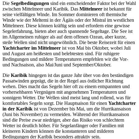
Die
Segelbedingungen
sind ein entscheidender Faktor bei der Wahl
zwischen Mittelmeer und Karibik. Das
Mittelmeer
ist bekannt für
seine vielfältigen Winde. Im Sommer dominieren oft thermische
Winde wie der Meltemi in der Ägäis oder der Mistral im westlichen
Mittelmeer. Diese können kräftig sein und erfordern eine gewisse
Segelerfahrung, bieten aber auch spannende Segeltage. Die See ist
im Allgemeinen ruhiger als auf dem offenen Ozean, aber kurze,
steile Wellen sind nicht ungewöhnlich. Die beste Reisezeit für einen
Yachtcharter im Mittelmeer
ist von Mai bis Oktober, wobei Juli
und August am heißesten und belebtesten sind. Für ruhigere
Bedingungen und mildere Temperaturen empfehlen wir die Vor-
und Nachsaison, also Mai/Juni und September/Oktober.
Die
Karibik
hingegen ist das ganze Jahr über von den beständigen
Passatwinden geprägt, die in der Regel aus östlicher Richtung
wehen. Dies macht das Segeln hier oft zu einem entspannten und
vorhersehbaren Vergnügen mit angenehmen Temperaturen und
sonnigem Wetter. Die Wellen sind meist lang und rollend, was für
komfortables Segeln sorgt. Die Hauptsaison für einen
Yachtcharter
in der Karibik
ist von Dezember bis Mai, um die Hurrikansaison
(Juni bis November) zu vermeiden. Während der Hurrikansaison
sind die Preise zwar niedriger, aber das Risiko von schlechtem
Wetter ist deutlich höher. Für Segelanfänger oder Familien mit
kleineren Kindern können die konstanteren und milderen
Bedingungen der Karibik besonders attraktiv sein.