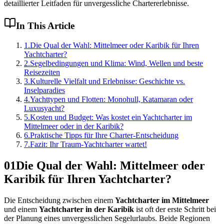
detaillierter Leitfaden für unvergessliche Chartererlebnisse.
In This Article
1
.
Die Qual der Wahl: Mittelmeer oder Karibik für Ihren
Yachtcharter?
2
.
Segelbedingungen und Klima: Wind, Wellen und beste
Reisezeiten
3
.
Kulturelle Vielfalt und Erlebnisse: Geschichte vs.
Inselparadies
4
.
Yachttypen und Flotten: Monohull, Katamaran oder
Luxusyacht?
5
.
Kosten und Budget: Was kostet ein Yachtcharter im
Mittelmeer oder in der Karibik?
6
.
Praktische Tipps für Ihre Charter-Entscheidung
7
.
Fazit: Ihr Traum-Yachtcharter wartet!
01
Die Qual der Wahl: Mittelmeer oder
Karibik für Ihren Yachtcharter?
Die Entscheidung zwischen einem
Yachtcharter im Mittelmeer
und einem
Yachtcharter in der Karibik
ist oft der erste Schritt bei
der Planung eines unvergesslichen Segelurlaubs. Beide Regionen