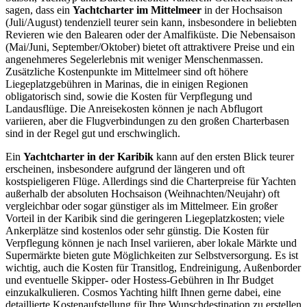
sagen, dass ein
Yachtcharter im Mittelmeer
in der Hochsaison
(Juli/August) tendenziell teurer sein kann, insbesondere in beliebten
Revieren wie den Balearen oder der Amalfiküste. Die Nebensaison
(Mai/Juni, September/Oktober) bietet oft attraktivere Preise und ein
angenehmeres Segelerlebnis mit weniger Menschenmassen.
Zusätzliche Kostenpunkte im Mittelmeer sind oft höhere
Liegeplatzgebühren in Marinas, die in einigen Regionen
obligatorisch sind, sowie die Kosten für Verpflegung und
Landausflüge. Die Anreisekosten können je nach Abflugort
variieren, aber die Flugverbindungen zu den großen Charterbasen
sind in der Regel gut und erschwinglich.
Ein
Yachtcharter in der Karibik
kann auf den ersten Blick teurer
erscheinen, insbesondere aufgrund der längeren und oft
kostspieligeren Flüge. Allerdings sind die Charterpreise für Yachten
außerhalb der absoluten Hochsaison (Weihnachten/Neujahr) oft
vergleichbar oder sogar günstiger als im Mittelmeer. Ein großer
Vorteil in der Karibik sind die geringeren Liegeplatzkosten; viele
Ankerplätze sind kostenlos oder sehr günstig. Die Kosten für
Verpflegung können je nach Insel variieren, aber lokale Märkte und
Supermärkte bieten gute Möglichkeiten zur Selbstversorgung. Es ist
wichtig, auch die Kosten für Transitlog, Endreinigung, Außenborder
und eventuelle Skipper- oder Hostess-Gebühren in Ihr Budget
einzukalkulieren. Cosmos Yachting hilft Ihnen gerne dabei, eine
detaillierte Kostenaufstellung für Ihre Wunschdestination zu erstellen