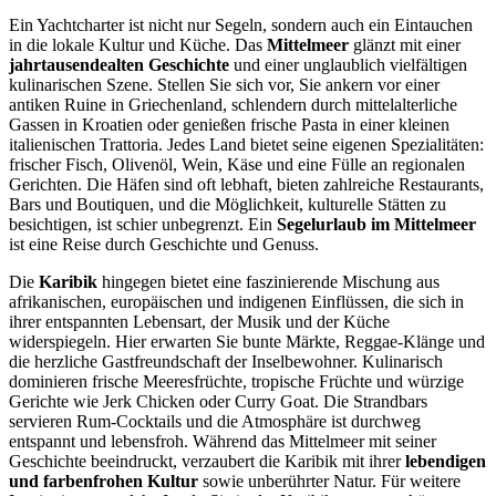
Ein Yachtcharter ist nicht nur Segeln, sondern auch ein Eintauchen
in die lokale Kultur und Küche. Das
Mittelmeer
glänzt mit einer
jahrtausendealten Geschichte
und einer unglaublich vielfältigen
kulinarischen Szene. Stellen Sie sich vor, Sie ankern vor einer
antiken Ruine in Griechenland, schlendern durch mittelalterliche
Gassen in Kroatien oder genießen frische Pasta in einer kleinen
italienischen Trattoria. Jedes Land bietet seine eigenen Spezialitäten:
frischer Fisch, Olivenöl, Wein, Käse und eine Fülle an regionalen
Gerichten. Die Häfen sind oft lebhaft, bieten zahlreiche Restaurants,
Bars und Boutiquen, und die Möglichkeit, kulturelle Stätten zu
besichtigen, ist schier unbegrenzt. Ein
Segelurlaub im Mittelmeer
ist eine Reise durch Geschichte und Genuss.
Die
Karibik
hingegen bietet eine faszinierende Mischung aus
afrikanischen, europäischen und indigenen Einflüssen, die sich in
ihrer entspannten Lebensart, der Musik und der Küche
widerspiegeln. Hier erwarten Sie bunte Märkte, Reggae-Klänge und
die herzliche Gastfreundschaft der Inselbewohner. Kulinarisch
dominieren frische Meeresfrüchte, tropische Früchte und würzige
Gerichte wie Jerk Chicken oder Curry Goat. Die Strandbars
servieren Rum-Cocktails und die Atmosphäre ist durchweg
entspannt und lebensfroh. Während das Mittelmeer mit seiner
Geschichte beeindruckt, verzaubert die Karibik mit ihrer
lebendigen
und farbenfrohen Kultur
sowie unberührter Natur. Für weitere