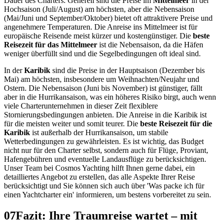
Dauer des Charters. Generell sind die Preise im
Mittelmeer
in der
Hochsaison (Juli/August) am höchsten, aber die Nebensaison
(Mai/Juni und September/Oktober) bietet oft attraktivere Preise und
angenehmere Temperaturen. Die Anreise ins Mittelmeer ist für
europäische Reisende meist kürzer und kostengünstiger. Die
beste
Reisezeit für das Mittelmeer
ist die Nebensaison, da die Häfen
weniger überfüllt sind und die Segelbedingungen oft ideal sind.
In der
Karibik
sind die Preise in der Hauptsaison (Dezember bis
Mai) am höchsten, insbesondere um Weihnachten/Neujahr und
Ostern. Die Nebensaison (Juni bis November) ist günstiger, fällt
aber in die Hurrikansaison, was ein höheres Risiko birgt, auch wenn
viele Charterunternehmen in dieser Zeit flexiblere
Stornierungsbedingungen anbieten. Die Anreise in die Karibik ist
für die meisten weiter und somit teurer. Die
beste Reisezeit für die
Karibik
ist außerhalb der Hurrikansaison, um stabile
Wetterbedingungen zu gewährleisten. Es ist wichtig, das Budget
nicht nur für den Charter selbst, sondern auch für Flüge, Proviant,
Hafengebühren und eventuelle Landausflüge zu berücksichtigen.
Unser Team bei Cosmos Yachting hilft Ihnen gerne dabei, ein
detailliertes Angebot zu erstellen, das alle Aspekte Ihrer Reise
berücksichtigt und Sie können sich auch über 'Was packe ich für
einen Yachtcharter ein' informieren, um bestens vorbereitet zu sein.
07
Fazit: Ihre Traumreise wartet – mit