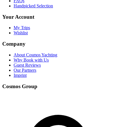
FAQs
Handpicked Selection
Your Account
My Trips
Wishlist
Company
About Cosmos Yachting
Why Book with Us
Guest Reviews
Our Partners
Imprint
Cosmos Group