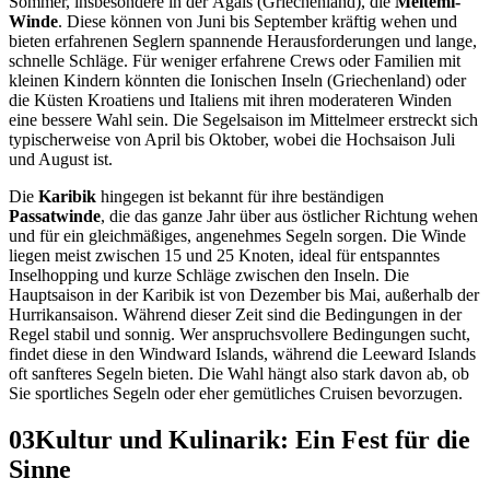
Sommer, insbesondere in der Ägäis (Griechenland), die
Meltemi-
Winde
. Diese können von Juni bis September kräftig wehen und
bieten erfahrenen Seglern spannende Herausforderungen und lange,
schnelle Schläge. Für weniger erfahrene Crews oder Familien mit
kleinen Kindern könnten die Ionischen Inseln (Griechenland) oder
die Küsten Kroatiens und Italiens mit ihren moderateren Winden
eine bessere Wahl sein. Die Segelsaison im Mittelmeer erstreckt sich
typischerweise von April bis Oktober, wobei die Hochsaison Juli
und August ist.
Die
Karibik
hingegen ist bekannt für ihre beständigen
Passatwinde
, die das ganze Jahr über aus östlicher Richtung wehen
und für ein gleichmäßiges, angenehmes Segeln sorgen. Die Winde
liegen meist zwischen 15 und 25 Knoten, ideal für entspanntes
Inselhopping und kurze Schläge zwischen den Inseln. Die
Hauptsaison in der Karibik ist von Dezember bis Mai, außerhalb der
Hurrikansaison. Während dieser Zeit sind die Bedingungen in der
Regel stabil und sonnig. Wer anspruchsvollere Bedingungen sucht,
findet diese in den Windward Islands, während die Leeward Islands
oft sanfteres Segeln bieten. Die Wahl hängt also stark davon ab, ob
Sie sportliches Segeln oder eher gemütliches Cruisen bevorzugen.
03
Kultur und Kulinarik: Ein Fest für die
Sinne