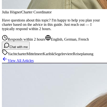
Julia Högner
Charter Coordinator
Have questions about this topic? I'm happy to help you plan your
charter based on the advice in this guide. Just reach out — I
typically respond within 2 hours.
Responds within 2 hours
English, German, French
Chat with me
Yachtcharter
Mittelmeer
Karibik
Segelreviere
Reiseplanung
View All Articles