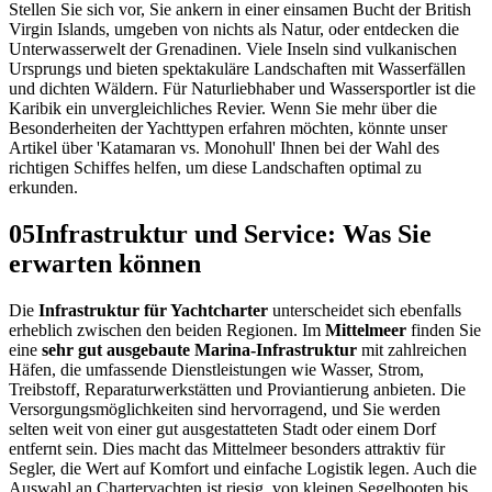
Stellen Sie sich vor, Sie ankern in einer einsamen Bucht der British
Virgin Islands, umgeben von nichts als Natur, oder entdecken die
Unterwasserwelt der Grenadinen. Viele Inseln sind vulkanischen
Ursprungs und bieten spektakuläre Landschaften mit Wasserfällen
und dichten Wäldern. Für Naturliebhaber und Wassersportler ist die
Karibik ein unvergleichliches Revier. Wenn Sie mehr über die
Besonderheiten der Yachttypen erfahren möchten, könnte unser
Artikel über 'Katamaran vs. Monohull' Ihnen bei der Wahl des
richtigen Schiffes helfen, um diese Landschaften optimal zu
erkunden.
05
Infrastruktur und Service: Was Sie
erwarten können
Die
Infrastruktur für Yachtcharter
unterscheidet sich ebenfalls
erheblich zwischen den beiden Regionen. Im
Mittelmeer
finden Sie
eine
sehr gut ausgebaute Marina-Infrastruktur
mit zahlreichen
Häfen, die umfassende Dienstleistungen wie Wasser, Strom,
Treibstoff, Reparaturwerkstätten und Proviantierung anbieten. Die
Versorgungsmöglichkeiten sind hervorragend, und Sie werden
selten weit von einer gut ausgestatteten Stadt oder einem Dorf
entfernt sein. Dies macht das Mittelmeer besonders attraktiv für
Segler, die Wert auf Komfort und einfache Logistik legen. Auch die
Auswahl an Charteryachten ist riesig, von kleinen Segelbooten bis