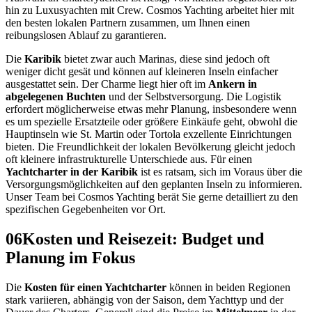
hin zu Luxusyachten mit Crew. Cosmos Yachting arbeitet hier mit
den besten lokalen Partnern zusammen, um Ihnen einen
reibungslosen Ablauf zu garantieren.
Die
Karibik
bietet zwar auch Marinas, diese sind jedoch oft
weniger dicht gesät und können auf kleineren Inseln einfacher
ausgestattet sein. Der Charme liegt hier oft im
Ankern in
abgelegenen Buchten
und der Selbstversorgung. Die Logistik
erfordert möglicherweise etwas mehr Planung, insbesondere wenn
es um spezielle Ersatzteile oder größere Einkäufe geht, obwohl die
Hauptinseln wie St. Martin oder Tortola exzellente Einrichtungen
bieten. Die Freundlichkeit der lokalen Bevölkerung gleicht jedoch
oft kleinere infrastrukturelle Unterschiede aus. Für einen
Yachtcharter in der Karibik
ist es ratsam, sich im Voraus über die
Versorgungsmöglichkeiten auf den geplanten Inseln zu informieren.
Unser Team bei Cosmos Yachting berät Sie gerne detailliert zu den
spezifischen Gegebenheiten vor Ort.
06
Kosten und Reisezeit: Budget und
Planung im Fokus
Die
Kosten für einen Yachtcharter
können in beiden Regionen
stark variieren, abhängig von der Saison, dem Yachttyp und der