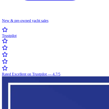
New & pre-owned yacht sales
Trustpilot
Rated Excellent on Trustpilot
—
4.7
/5