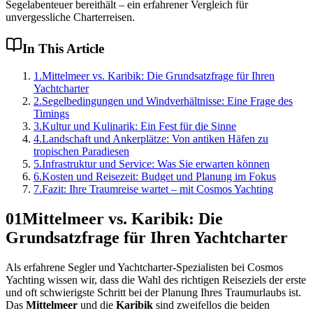
Segelabenteuer bereithält – ein erfahrener Vergleich für
unvergessliche Charterreisen.
In This Article
1
.
Mittelmeer vs. Karibik: Die Grundsatzfrage für Ihren
Yachtcharter
2
.
Segelbedingungen und Windverhältnisse: Eine Frage des
Timings
3
.
Kultur und Kulinarik: Ein Fest für die Sinne
4
.
Landschaft und Ankerplätze: Von antiken Häfen zu
tropischen Paradiesen
5
.
Infrastruktur und Service: Was Sie erwarten können
6
.
Kosten und Reisezeit: Budget und Planung im Fokus
7
.
Fazit: Ihre Traumreise wartet – mit Cosmos Yachting
01
Mittelmeer vs. Karibik: Die
Grundsatzfrage für Ihren Yachtcharter
Als erfahrene Segler und Yachtcharter-Spezialisten bei Cosmos
Yachting wissen wir, dass die Wahl des richtigen Reiseziels der erste
und oft schwierigste Schritt bei der Planung Ihres Traumurlaubs ist.
Das
Mittelmeer
und die
Karibik
sind zweifellos die beiden