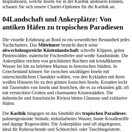
Inspirationen, welche Inseln Sie in der Karibik ansteuern können,
schauen Sie sich unsere Charter-Optionen für die Karibik an.
04
Landschaft und Ankerplätze: Von
antiken Häfen zu tropischen Paradiesen
Die visuelle Erfahrung an Bord ist ein wesentlicher Bestandteil jedes
Yachtcharters. Das
Mittelmeer
besticht durch seine
abwechslungsreiche Küstenlandschaft
: schroffe Klippen, grüne
Pinienwälder, malerische Fischerdörfer und weiße Sandstrände. Die
Ankerplätze reichen von geschützten Buchten mit kristallklarem
Wasser bis hin zu belebten Marinas in historischen Städten. In
Griechenland können Sie zwischen unzähligen Inseln mit
unterschiedlichem Charakter wählen, von den Kykladen mit ihren
weißen Häusern bis zu den grünen Ionischen Inseln. Kroatien lockt
mit Tausenden von Inseln und Inselchen, die es zu erkunden gilt, oft
mit versteckten Grotten und charmanten Küstenstädten. Die
italienische und französische Riviera bieten Glamour und exklusive
Häfen.
Die
Karibik
hingegen ist das Sinnbild des
tropischen Paradieses
:
palmengesäumte Strände, türkisfarbenes Wasser, bunte Korallenriffe
und üppige Regenwälder. Die Ankerplätze sind oft abgelegener,
ideal für Ruhesuchende und Schnorchel- oder Tauchbegeisterte.