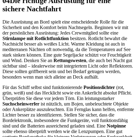
04
Die richtige Ausrüstung für eine
sichere Nachtfahrt
Die Ausrüstung an Bord spielt eine entscheidende Rolle für die
Sicherheit und den Komfort beim Nachtsegeln. Beginnen wir mit
der persönlichen Ausrüstung: Jedes Crewmitglied sollte eine
Stirnlampe mit Rotlichtfunktion
besitzen. Rotlicht bewahrt die
Nachtsicht besser als weißes Licht. Warme Kleidung ist auch in
mediterranen Nächten oft notwendig, da die Temperaturen auf See
stark sinken können. Eine gute Segeljacke schützt vor Feuchtigkeit
und Wind. Denken Sie an
Rettungswesten
, die auch bei Nacht gut
sichtbar sind – idealerweise mit integriertem Licht oder Reflektoren.
Diese sollten griffbereit sein und bei Bedarf getragen werden,
besonders wenn man sich alleine an Deck aufhält.
Für das Schiff selbst sind funktionierende
Positionslichter
(rot,
grün, weiß) und das Hecklicht sowie ein Ankerlicht absolut Pflicht.
Überprüfen Sie diese vor jedem Törn. Ein leistungsstarker
Suchscheinwerfer
ist nützlich, um Bojen, unbeleuchtete Objekte
oder Ankerplätze auszuleuchten. Ein Fernglas kann helfen, entfernte
Lichter besser zu identifizieren. Stellen Sie sicher, dass die
Bordelektronik, insbesondere die Funkgeräte, voll funktionsfähig
sind und die Batterien ausreichend geladen sind. Eine
Notpinne
sollte ebenso überprüft werden wie die Lenzpumpen. Eine gut
sortierte Bordapotheke für kleinere Verletzungen oder Seekrankheit