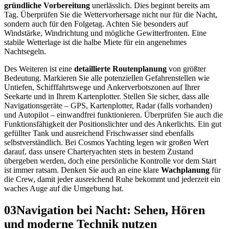
gründliche Vorbereitung
unerlässlich. Dies beginnt bereits am
Tag. Überprüfen Sie die Wettervorhersage nicht nur für die Nacht,
sondern auch für den Folgetag. Achten Sie besonders auf
Windstärke, Windrichtung und mögliche Gewitterfronten. Eine
stabile Wetterlage ist die halbe Miete für ein angenehmes
Nachtsegeln.
Des Weiteren ist eine
detaillierte Routenplanung
von größter
Bedeutung. Markieren Sie alle potenziellen Gefahrenstellen wie
Untiefen, Schifffahrtswege und Ankerverbotszonen auf Ihrer
Seekarte und in Ihrem Kartenplotter. Stellen Sie sicher, dass alle
Navigationsgeräte – GPS, Kartenplotter, Radar (falls vorhanden)
und Autopilot – einwandfrei funktionieren. Überprüfen Sie auch die
Funktionsfähigkeit der Positionslichter und des Ankerlichts. Ein gut
gefüllter Tank und ausreichend Frischwasser sind ebenfalls
selbstverständlich. Bei Cosmos Yachting legen wir großen Wert
darauf, dass unsere Charteryachten stets in bestem Zustand
übergeben werden, doch eine persönliche Kontrolle vor dem Start
ist immer ratsam. Denken Sie auch an eine klare
Wachplanung
für
die Crew, damit jeder ausreichend Ruhe bekommt und jederzeit ein
waches Auge auf die Umgebung hat.
03
Navigation bei Nacht: Sehen, Hören
und moderne Technik nutzen