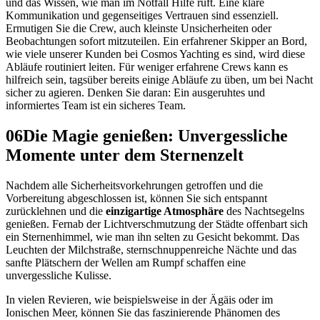
und das Wissen, wie man im Notfall Hilfe ruft. Eine klare
Kommunikation und gegenseitiges Vertrauen sind essenziell.
Ermutigen Sie die Crew, auch kleinste Unsicherheiten oder
Beobachtungen sofort mitzuteilen. Ein erfahrener Skipper an Bord,
wie viele unserer Kunden bei Cosmos Yachting es sind, wird diese
Abläufe routiniert leiten. Für weniger erfahrene Crews kann es
hilfreich sein, tagsüber bereits einige Abläufe zu üben, um bei Nacht
sicher zu agieren. Denken Sie daran: Ein ausgeruhtes und
informiertes Team ist ein sicheres Team.
06
Die Magie genießen: Unvergessliche
Momente unter dem Sternenzelt
Nachdem alle Sicherheitsvorkehrungen getroffen und die
Vorbereitung abgeschlossen ist, können Sie sich entspannt
zurücklehnen und die
einzigartige Atmosphäre
des Nachtsegelns
genießen. Fernab der Lichtverschmutzung der Städte offenbart sich
ein Sternenhimmel, wie man ihn selten zu Gesicht bekommt. Das
Leuchten der Milchstraße, sternschnuppenreiche Nächte und das
sanfte Plätschern der Wellen am Rumpf schaffen eine
unvergessliche Kulisse.
In vielen Revieren, wie beispielsweise in der Ägäis oder im
Ionischen Meer, können Sie das faszinierende Phänomen des