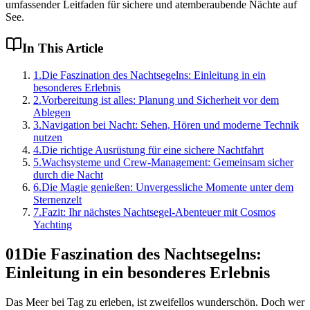
umfassender Leitfaden für sichere und atemberaubende Nächte auf
See.
In This Article
1
.
Die Faszination des Nachtsegelns: Einleitung in ein
besonderes Erlebnis
2
.
Vorbereitung ist alles: Planung und Sicherheit vor dem
Ablegen
3
.
Navigation bei Nacht: Sehen, Hören und moderne Technik
nutzen
4
.
Die richtige Ausrüstung für eine sichere Nachtfahrt
5
.
Wachsysteme und Crew-Management: Gemeinsam sicher
durch die Nacht
6
.
Die Magie genießen: Unvergessliche Momente unter dem
Sternenzelt
7
.
Fazit: Ihr nächstes Nachtsegel-Abenteuer mit Cosmos
Yachting
01
Die Faszination des Nachtsegelns:
Einleitung in ein besonderes Erlebnis
Das Meer bei Tag zu erleben, ist zweifellos wunderschön. Doch wer