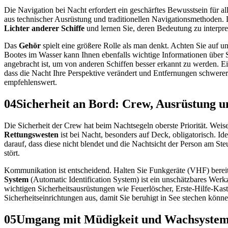
Die Navigation bei Nacht erfordert ein geschärftes Bewusstsein für all
aus technischer Ausrüstung und traditionellen Navigationsmethoden.
Lichter anderer Schiffe
und lernen Sie, deren Bedeutung zu interpret
Das
Gehör
spielt eine größere Rolle als man denkt. Achten Sie auf 
Bootes im Wasser kann Ihnen ebenfalls wichtige Informationen über 
angebracht ist, um von anderen Schiffen besser erkannt zu werden. Ei
dass die Nacht Ihre Perspektive verändert und Entfernungen schwerer
empfehlenswert.
04
Sicherheit an Bord: Crew, Ausrüstung
Die Sicherheit der Crew hat beim Nachtsegeln oberste Priorität. Weise
Rettungswesten
ist bei Nacht, besonders auf Deck, obligatorisch. Ide
darauf, dass diese nicht blendet und die Nachtsicht der Person am Steu
stört.
Kommunikation ist entscheidend. Halten Sie Funkgeräte (VHF) bereit un
System
(Automatic Identification System) ist ein unschätzbares Werkz
wichtigen Sicherheitsausrüstungen wie Feuerlöscher, Erste-Hilfe-Kast
Sicherheitseinrichtungen aus, damit Sie beruhigt in See stechen könn
05
Umgang mit Müdigkeit und Wachsyste