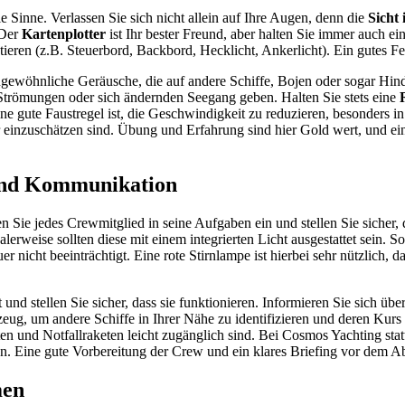
e Sinne. Verlassen Sie sich nicht allein auf Ihre Augen, denn die
Sicht 
 Der
Kartenplotter
ist Ihr bester Freund, aber halten Sie immer auch eine
ieren (z.B. Steuerbord, Backbord, Hecklicht, Ankerlicht). Ein gutes Fern
ungewöhnliche Geräusche, die auf andere Schiffe, Bojen oder sogar Hi
Strömungen oder sich ändernden Seegang geben. Halten Sie stets eine
ne gute Faustregel ist, die Geschwindigkeit zu reduzieren, besonders i
 einzuschätzen sind. Übung und Erfahrung sind hier Gold wert, und ei
 und Kommunikation
n Sie jedes Crewmitglied in seine Aufgaben ein und stellen Sie sicher, 
alerweise sollten diese mit einem integrierten Licht ausgestattet sein. 
er nicht beeinträchtigt. Eine rote Stirnlampe ist hierbei sehr nützlich
d stellen Sie sicher, dass sie funktionieren. Informieren Sie sich übe
eug, um andere Schiffe in Ihrer Nähe zu identifizieren und deren Kurs u
en und Notfallraketen leicht zugänglich sind. Bei Cosmos Yachting sta
en. Eine gute Vorbereitung der Crew und ein klares Briefing vor dem Ab
men