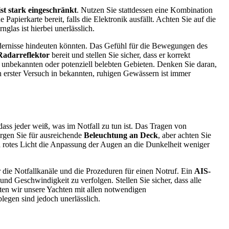
ist stark eingeschränkt
. Nutzen Sie stattdessen eine Kombination
 Papierkarte bereit, falls die Elektronik ausfällt. Achten Sie auf die
glas ist hierbei unerlässlich.
ndernisse hindeuten könnten. Das Gefühl für die Bewegungen des
Radarreflektor
bereit und stellen Sie sicher, dass er korrekt
n unbekannten oder potenziell belebten Gebieten. Denken Sie daran,
n erster Versuch in bekannten, ruhigen Gewässern ist immer
dass jeder weiß, was im Notfall zu tun ist. Das Tragen von
Sorgen Sie für ausreichende
Beleuchtung an Deck
, aber achten Sie
, da rotes Licht die Anpassung der Augen an die Dunkelheit weniger
r die Notfallkanäle und die Prozeduren für einen Notruf. Ein
AIS-
nd Geschwindigkeit zu verfolgen. Stellen Sie sicher, dass alle
tten wir unsere Yachten mit allen notwendigen
legen sind jedoch unerlässlich.