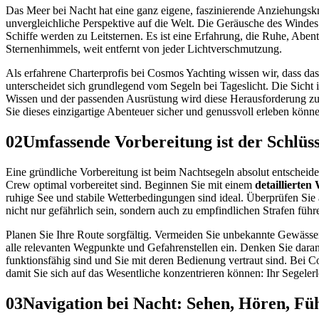
Das Meer bei Nacht hat eine ganz eigene, faszinierende Anziehungsk
unvergleichliche Perspektive auf die Welt. Die Geräusche des Winde
Schiffe werden zu Leitsternen. Es ist eine Erfahrung, die Ruhe, Abent
Sternenhimmels, weit entfernt von jeder Lichtverschmutzung.
Als erfahrene Charterprofis bei Cosmos Yachting wissen wir, dass das
unterscheidet sich grundlegend vom Segeln bei Tageslicht. Die Sicht 
Wissen und der passenden Ausrüstung wird diese Herausforderung zu 
Sie dieses einzigartige Abenteuer sicher und genussvoll erleben könn
02
Umfassende Vorbereitung ist der Schlüs
Eine gründliche Vorbereitung ist beim Nachtsegeln absolut entscheiden
Crew optimal vorbereitet sind. Beginnen Sie mit einem
detaillierten
ruhige See und stabile Wetterbedingungen sind ideal. Überprüfen Si
nicht nur gefährlich sein, sondern auch zu empfindlichen Strafen führ
Planen Sie Ihre Route sorgfältig. Vermeiden Sie unbekannte Gewässer,
alle relevanten Wegpunkte und Gefahrenstellen ein. Denken Sie daran
funktionsfähig sind und Sie mit deren Bedienung vertraut sind. Bei C
damit Sie sich auf das Wesentliche konzentrieren können: Ihr Segelerl
03
Navigation bei Nacht: Sehen, Hören, Fü