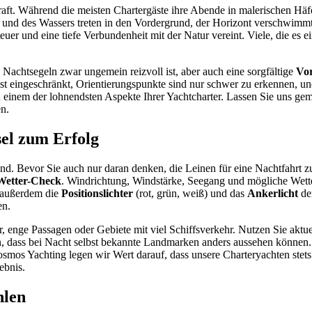
raft. Während die meisten Chartergäste ihre Abende in malerischen Häf
s und des Wassers treten in den Vordergrund, der Horizont verschwimmt
euer und eine tiefe Verbundenheit mit der Natur vereint. Viele, die es 
 Nachtsegeln zwar ungemein reizvoll ist, aber auch eine sorgfältige
Vor
ist eingeschränkt, Orientierungspunkte sind nur schwer zu erkennen, u
einem der lohnendsten Aspekte Ihrer Yachtcharter. Lassen Sie uns gem
en.
sel zum Erfolg
d. Bevor Sie auch nur daran denken, die Leinen für eine Nachtfahrt zu l
 Wetter-Check
. Windrichtung, Windstärke, Seegang und mögliche Wett
e außerdem die
Positionslichter
(rot, grün, weiß) und das
Ankerlicht
der
en.
 enge Passagen oder Gebiete mit viel Schiffsverkehr. Nutzen Sie aktuel
, dass bei Nacht selbst bekannte Landmarken anders aussehen können. S
osmos Yachting legen wir Wert darauf, dass unsere Charteryachten stets
ebnis.
hlen