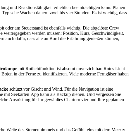
dung und Reaktionsfähigkeit erheblich beeinträchtigen kann. Planen
Typische Wachen dauern zwei bis vier Stunden. Es ist wichtig, dass
t oder am Steuerstand ist ebenfalls wichtig. Die abgelöste Crew
gabe weitergegeben werden müssen: Position, Kurs, Geschwindigkeit,
rn auch dafür, dass alle an Bord die Erfahrung genießen können,
.
tirnlampe
mit Rotlichtfunktion ist absolut unverzichtbar. Rotes Licht
d Bojen in der Ferne zu identifizieren. Viele moderne Ferngläser haben
acke
schützt vor Gischt und Wind. Für die Navigation ist eine
e mit Seekarten-App kann als Backup dienen. Und vergessen Sie
che Ausrüstung für Ihr gewähltes Charterrevier und Ihre geplanten
dliche Weite des Sternenhimmels und das Gefühl, eins mit dem Meer zu