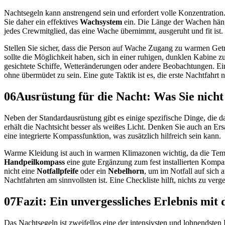
Nachtsegeln kann anstrengend sein und erfordert volle Konzentration
Sie daher ein effektives
Wachsystem
ein. Die Länge der Wachen hängt
jedes Crewmitglied, das eine Wache übernimmt, ausgeruht und fit ist.
Stellen Sie sicher, dass die Person auf Wache Zugang zu warmen Getr
sollte die Möglichkeit haben, sich in einer ruhigen, dunklen Kabine
gesichtete Schiffe, Wetteränderungen oder andere Beobachtungen. Ein
ohne übermüdet zu sein. Eine gute Taktik ist es, die erste Nachtfahr
06
Ausrüstung für die Nacht: Was Sie nicht 
Neben der Standardausrüstung gibt es einige spezifische Dinge, die
erhält die Nachtsicht besser als weißes Licht. Denken Sie auch an Ers
eine integrierte Kompassfunktion, was zusätzlich hilfreich sein kann.
Warme Kleidung ist auch in warmen Klimazonen wichtig, da die Temp
Handpeilkompass
eine gute Ergänzung zum fest installierten Kompa
nicht eine
Notfallpfeife
oder ein
Nebelhorn
, um im Notfall auf sich
Nachtfahrten am sinnvollsten ist. Eine Checkliste hilft, nichts zu ver
07
Fazit: Ein unvergessliches Erlebnis mit 
Das Nachtsegeln ist zweifellos eine der intensivsten und lohnendsten