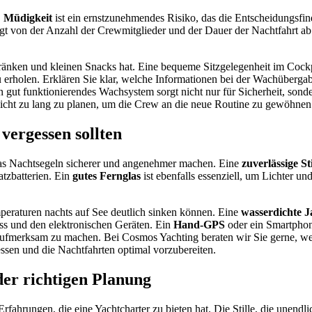
.
Müdigkeit
ist ein ernstzunehmendes Risiko, das die Entscheidungsfin
 von der Anzahl der Crewmitglieder und der Dauer der Nachtfahrt ab. 
änken und kleinen Snacks hat. Eine bequeme Sitzgelegenheit im Cockpi
 zu erholen. Erklären Sie klar, welche Informationen bei der Wachüber
 gut funktionierendes Wachsystem sorgt nicht nur für Sicherheit, sonde
t nicht zu lang zu planen, um die Crew an die neue Routine zu gewöhnen
vergessen sollten
 das Nachtsegeln sicherer und angenehmer machen. Eine
zuverlässige S
atzbatterien. Ein
gutes Fernglas
ist ebenfalls essenziell, um Lichter un
eraturen nachts auf See deutlich sinken können. Eine
wasserdichte J
ss und den elektronischen Geräten. Ein
Hand-GPS
oder ein Smartphon
 aufmerksam zu machen. Bei Cosmos Yachting beraten wir Sie gerne, wel
gessen und die Nachtfahrten optimal vorzubereiten.
der richtigen Planung
 Erfahrungen, die eine Yachtcharter zu bieten hat. Die Stille, die unen