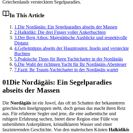
Griechenlands verstecktem Segelparadies.
In This Article
1
.
Die Nordägäis: Ein Segelparadies abseits der Massen
2
.
Halkidiki: Die drei Finger voller Ankerbuchten
3
.
Der Berg Athos: Majestätische Ausblicke und respektvolle
Distanz
4
.
Geheimtipps abseits der Hauptrouten: Inseln und versteckte
Buchten
5
.
Praktische Tipps für Ihren Yachtcharter in der Nordägäis
6
.
Die Wahl der richtigen Yacht für Ihr Nordägäis-Abenteuer
7
.
Fazit: Ihr Traum-Yachtcharter in der Nordägäis wartet
01
Die Nordägäis: Ein Segelparadies
abseits der Massen
Die
Nordägäis
ist ein Juwel, das oft im Schatten der bekannteren
griechischen Inselgruppen steht, doch genau das macht ihren Reiz
aus. Für erfahrene Segler und jene, die eine authentische und
ruhigere Erfahrung suchen, bietet diese Region eine Fülle von
unberührten Ankerplätzen, kristallklarem Wasser und einer
faszinierenden Geschichte. Von den malerischen Küsten
Halkidikis