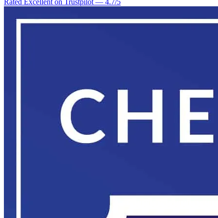
Rated Excellent on Trustpilot
—
4.7
/5