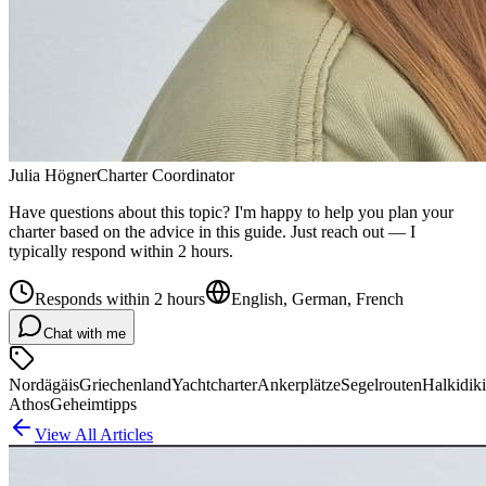
Julia Högner
Charter Coordinator
Have questions about this topic? I'm happy to help you plan your
charter based on the advice in this guide. Just reach out — I
typically respond within 2 hours.
Responds within 2 hours
English, German, French
Chat with me
Nordägäis
Griechenland
Yachtcharter
Ankerplätze
Segelrouten
Halkidiki
Athos
Geheimtipps
View All Articles