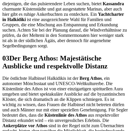
diejenigen, die das pulsierendere Leben suchen, bietet
Kassandra
charmante Küstenstädte und gut ausgestattete Marinas, aber auch
hier gibt es ruhige Ankerbuchten zu entdecken. Ein
Yachtcharter
in Halkidiki
ist eine ausgezeichnete Wahl für Familien und
Gruppen, die eine Mischung aus Entspannung und Erkundung
suchen. Achten Sie bei der Planung darauf, die Windverhältnisse zu
prüfen, da der Meltemi in den Sommermonaten hier weniger stark
ist als in der südlichen Ägäis, aber dennoch für angenehme
Segelbedingungen sorgt.
03
Der Berg Athos: Majestätische
Ausblicke und respektvolle Distanz
Die östlichste Halbinsel Halkidikis ist der
Berg Athos
, ein
autonomer Mönchsstaat und UNESCO-Weltkulturerbe. Die
Küstenlinie des Athos ist von einer einzigartigen spirituellen Aura
umgeben und bietet spektakuläre Ausblicke auf die byzantinischen
Klöster, die sich dramatisch an die Klippen schmiegen. Es ist
wichtig zu wissen, dass Frauen die Halbinsel nicht betreten dürfen
und auch Männer nur mit einer speziellen Genehmigung. Für Segler
bedeutet dies, dass die
Küstenlinie des Athos
aus respektvoller
Distanz erkundet wird – ein unvergessliches Erlebnis. Die
Ankerplätze vor Athos
sind in der Regel nicht zum Übernachten
gedacht, bieten aber tagsüber die Möglichkeit, die beeindruckende