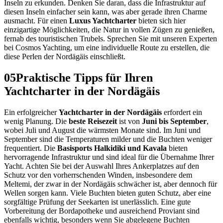
Inseln zu erkunden. Denken Sie daran, dass die Infrastruktur auf
diesen Inseln einfacher sein kann, was aber gerade ihren Charme
ausmacht. Für einen
Luxus Yachtcharter
bieten sich hier
einzigartige Möglichkeiten, die Natur in vollen Zügen zu genießen,
fernab des touristischen Trubels. Sprechen Sie mit unseren Experten
bei Cosmos Yachting, um eine individuelle Route zu erstellen, die
diese Perlen der Nordägäis einschließt.
05
Praktische Tipps für Ihren
Yachtcharter in der Nordägäis
Ein erfolgreicher
Yachtcharter in der Nordägäis
erfordert ein
wenig Planung. Die
beste Reisezeit
ist von
Juni bis September
,
wobei Juli und August die wärmsten Monate sind. Im Juni und
September sind die Temperaturen milder und die Buchten weniger
frequentiert. Die
Basisports Halkidiki und Kavala
bieten
hervorragende Infrastruktur und sind ideal für die Übernahme Ihrer
Yacht. Achten Sie bei der Auswahl Ihres Ankerplatzes auf den
Schutz vor den vorherrschenden Winden, insbesondere dem
Meltemi, der zwar in der Nordägäis schwächer ist, aber dennoch für
Wellen sorgen kann. Viele Buchten bieten guten Schutz, aber eine
sorgfältige Prüfung der Seekarten ist unerlässlich. Eine gute
Vorbereitung der Bordapotheke und ausreichend Proviant sind
ebenfalls wichtig, besonders wenn Sie abgelegene Buchten