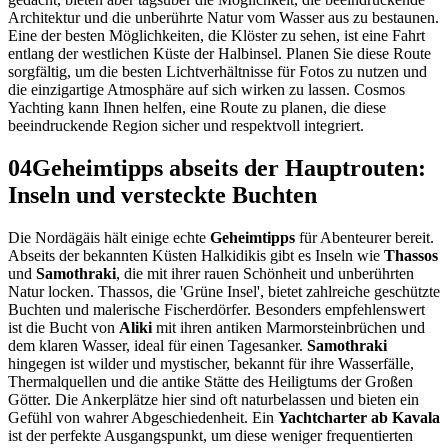
Architektur und die unberührte Natur vom Wasser aus zu bestaunen.
Eine der besten Möglichkeiten, die Klöster zu sehen, ist eine Fahrt
entlang der westlichen Küste der Halbinsel. Planen Sie diese Route
sorgfältig, um die besten Lichtverhältnisse für Fotos zu nutzen und
die einzigartige Atmosphäre auf sich wirken zu lassen. Cosmos
Yachting kann Ihnen helfen, eine Route zu planen, die diese
beeindruckende Region sicher und respektvoll integriert.
04
Geheimtipps abseits der Hauptrouten:
Inseln und versteckte Buchten
Die Nordägäis hält einige echte
Geheimtipps
für Abenteurer bereit.
Abseits der bekannten Küsten Halkidikis gibt es Inseln wie
Thassos
und
Samothraki
, die mit ihrer rauen Schönheit und unberührten
Natur locken. Thassos, die 'Grüne Insel', bietet zahlreiche geschützte
Buchten und malerische Fischerdörfer. Besonders empfehlenswert
ist die Bucht von
Aliki
mit ihren antiken Marmorsteinbrüchen und
dem klaren Wasser, ideal für einen Tagesanker.
Samothraki
hingegen ist wilder und mystischer, bekannt für ihre Wasserfälle,
Thermalquellen und die antike Stätte des Heiligtums der Großen
Götter. Die Ankerplätze hier sind oft naturbelassen und bieten ein
Gefühl von wahrer Abgeschiedenheit. Ein
Yachtcharter ab Kavala
ist der perfekte Ausgangspunkt, um diese weniger frequentierten