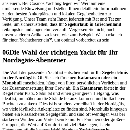
ansteuern. Bei Cosmos Yachting legen wir Wert auf eine
umfassende Einweisung und stellen Ihnen detaillierte Informationen
zu den besten Ankerplätzen und lokalen Gegebenheiten zur
Verfügung. Unser Team steht Ihnen jederzeit mit Rat und Tat zur
Seite, um sicherzustellen, dass Ihr
Segelurlaub in Griechenland
reibungslos und angenehm verläuft. Vergessen Sie nicht, auch
unsere anderen Artikel zu lesen, wie zum Beispiel 'Was packe ich
für einen Yachtcharter ein?', um optimal vorbereitet zu sein.
06
Die Wahl der richtigen Yacht für Ihr
Nordägäis-Abenteuer
Die Wahl der passenden Yacht ist entscheidend für Ihr
Segelerlebnis
in der Nordägäis
. Ob Sie sich für einen
Katamaran oder ein
Monohull
entscheiden, hängt von Ihren persönlichen Vorlieben und
der Zusammensetzung Ihrer Crew ab. Ein
Katamaran
bietet in der
Regel mehr Platz, Stabilität und einen geringeren Tiefgang, was
ideal ist, um näher an die Strände heranzukommen und in flacheren
Buchten zu ankern. Dies ist besonders vorteilhaft in der Nordägäis,
wo viele idyllische Ankerplätze zu finden sind. Monohulls hingegen
bieten ein klassischeres Segelgefühl und sind oft wendiger, was bei
stärkeren Winden von Vorteil sein kann. Für Familien oder größere
Gruppen, die Wert auf Komfort und viel Platz legen, ist ein
Katamaran oft die bessere Wahl für einen
Yachtcharter in