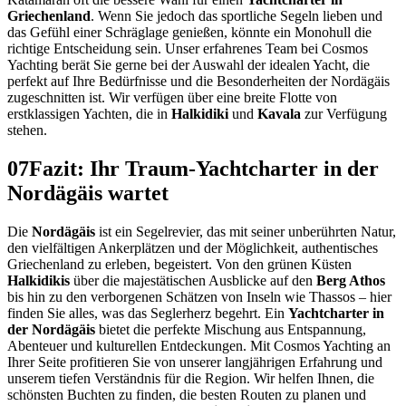
Griechenland
. Wenn Sie jedoch das sportliche Segeln lieben und
das Gefühl einer Schräglage genießen, könnte ein Monohull die
richtige Entscheidung sein. Unser erfahrenes Team bei Cosmos
Yachting berät Sie gerne bei der Auswahl der idealen Yacht, die
perfekt auf Ihre Bedürfnisse und die Besonderheiten der Nordägäis
zugeschnitten ist. Wir verfügen über eine breite Flotte von
erstklassigen Yachten, die in
Halkidiki
und
Kavala
zur Verfügung
stehen.
07
Fazit: Ihr Traum-Yachtcharter in der
Nordägäis wartet
Die
Nordägäis
ist ein Segelrevier, das mit seiner unberührten Natur,
den vielfältigen Ankerplätzen und der Möglichkeit, authentisches
Griechenland zu erleben, begeistert. Von den grünen Küsten
Halkidikis
über die majestätischen Ausblicke auf den
Berg Athos
bis hin zu den verborgenen Schätzen von Inseln wie Thassos – hier
finden Sie alles, was das Seglerherz begehrt. Ein
Yachtcharter in
der Nordägäis
bietet die perfekte Mischung aus Entspannung,
Abenteuer und kulturellen Entdeckungen. Mit Cosmos Yachting an
Ihrer Seite profitieren Sie von unserer langjährigen Erfahrung und
unserem tiefen Verständnis für die Region. Wir helfen Ihnen, die
schönsten Buchten zu finden, die besten Routen zu planen und