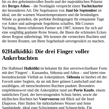
bis zu den geheimnisvollen Inseln und der majestätischen Präsenz
des
Berges Athos
– die Nordägäis verspricht einen
Yachtcharter
der besonderen Art. Die Segelsaison von
Juni bis September
ist
ideal, um die warmen Wassertemperaturen und die beständigen
Winde zu genießen, die perfekte Bedingungen für entspannte Tage
vor Anker und aufregende Segeltörns schaffen. Mit Cosmos
Yachting, Ihrem erfahrenen Partner seit 1987, können Sie sich auf
eine sorgfältig geplante Reise freuen, die Ihnen die schönsten Ecken
dieser Region näherbringt. Wir kennen die versteckten Buchten und
die besten Routen, um Ihren Segelurlaub unvergesslich zu machen.
02
Halkidiki: Die drei Finger voller
Ankerbuchten
Die Halbinsel
Halkidiki
ist bekannt für ihre unverwechselbare Form
mit drei 'Fingern' – Kassandra, Sithonia und Athos – und bietet eine
beeindruckende Vielfalt an Ankerplätzen.
Sithonia
ist hierbei oft der
Favorit unter Seglern, da sie mit ihrer grünen Landschaft und den
unzähligen, oft menschenleeren Buchten punktet. Besonders
empfehlenswert sind die Ankerplätze rund um
Porto Koufo
, einem
natürlichen Fjord, der hervorragenden Schutz bietet, sowie die
idyllischen Buchten bei
Vourvourou
mit Blick auf die Insel
Diaporos. Hier finden Sie türkisfarbenes Wasser und feine
Sandstrände, ideal zum Schwimmen und Schnorcheln. Für