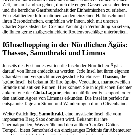
Zeit, um an Land zu gehen, durch die engen Gassen zu schlendern
und die herzliche Gastfreundschaft der Einheimischen zu erleben.
Für detailliertere Informationen zu den einzelnen Halbinseln und
ihren Besonderheiten, empfehlen wir Ihnen, sich mit unseren
Charter-Spezialisten bei Cosmos Yachting in Verbindung zu setzen,
die Ihnen gerne maßgeschneiderte Routenvorschläge unterbreiten.
05
Inselhopping in der Nördlichen Ägäis:
Thassos, Samothraki und Limnos
Jenseits des Festlandes warten die Inseln der Nördlichen Ägäis
darauf, von Ihnen entdeckt zu werden. Jede Insel hat ihren eigenen
Charakter und verspricht unvergessliche Erlebnisse.
Thassos
, die
'grüne Insel', ist bekannt für ihre üppige Vegetation, marmorweißen
Strände und antiken Ruinen. Hier können Sie in idyllischen Buchten
ankern, wie der
Giola-Lagune
, einem natürlichen Felsenpool, oder
den antiken Agora von Limenas erkunden. Die Insel ist perfekt für
entspannte Tage am Strand und Wanderungen durch Olivenhaine.
Weiter östlich liegt
Samothraki
, eine mystische Insel, die vom
imposanten Berg Saos dominiert wird. Bekannt für ihre
Thermalquellen, Wasserfälle und den antiken 'Großen Götter-
Tempel', bietet Samothraki ein einzigartiges Erlebnis für Abenteurer