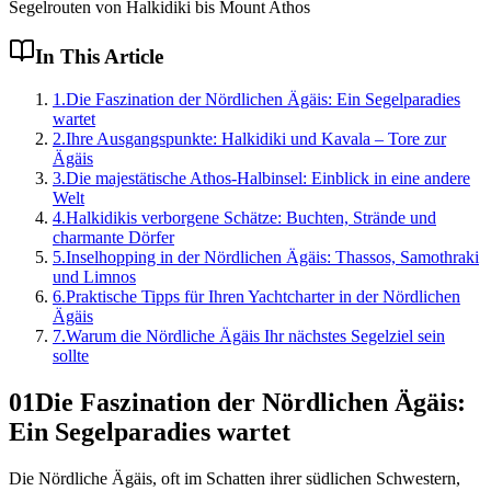
Segelrouten von Halkidiki bis Mount Athos
In This Article
1
.
Die Faszination der Nördlichen Ägäis: Ein Segelparadies
wartet
2
.
Ihre Ausgangspunkte: Halkidiki und Kavala – Tore zur
Ägäis
3
.
Die majestätische Athos-Halbinsel: Einblick in eine andere
Welt
4
.
Halkidikis verborgene Schätze: Buchten, Strände und
charmante Dörfer
5
.
Inselhopping in der Nördlichen Ägäis: Thassos, Samothraki
und Limnos
6
.
Praktische Tipps für Ihren Yachtcharter in der Nördlichen
Ägäis
7
.
Warum die Nördliche Ägäis Ihr nächstes Segelziel sein
sollte
01
Die Faszination der Nördlichen Ägäis:
Ein Segelparadies wartet
Die Nördliche Ägäis, oft im Schatten ihrer südlichen Schwestern,