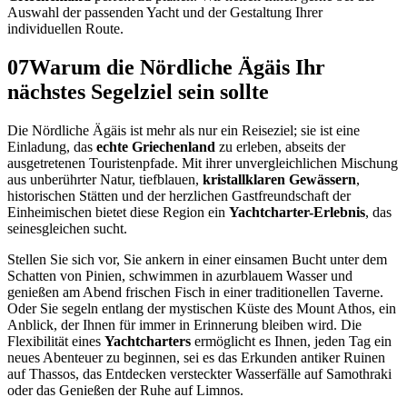
Auswahl der passenden Yacht und der Gestaltung Ihrer
individuellen Route.
07
Warum die Nördliche Ägäis Ihr
nächstes Segelziel sein sollte
Die Nördliche Ägäis ist mehr als nur ein Reiseziel; sie ist eine
Einladung, das
echte Griechenland
zu erleben, abseits der
ausgetretenen Touristenpfade. Mit ihrer unvergleichlichen Mischung
aus unberührter Natur, tiefblauen,
kristallklaren Gewässern
,
historischen Stätten und der herzlichen Gastfreundschaft der
Einheimischen bietet diese Region ein
Yachtcharter-Erlebnis
, das
seinesgleichen sucht.
Stellen Sie sich vor, Sie ankern in einer einsamen Bucht unter dem
Schatten von Pinien, schwimmen in azurblauem Wasser und
genießen am Abend frischen Fisch in einer traditionellen Taverne.
Oder Sie segeln entlang der mystischen Küste des Mount Athos, ein
Anblick, der Ihnen für immer in Erinnerung bleiben wird. Die
Flexibilität eines
Yachtcharters
ermöglicht es Ihnen, jeden Tag ein
neues Abenteuer zu beginnen, sei es das Erkunden antiker Ruinen
auf Thassos, das Entdecken versteckter Wasserfälle auf Samothraki
oder das Genießen der Ruhe auf Limnos.