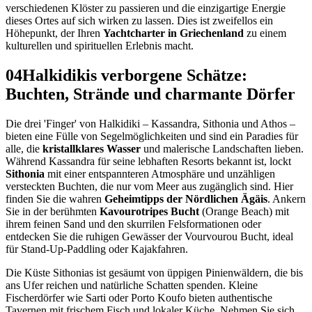
verschiedenen Klöster zu passieren und die einzigartige Energie
dieses Ortes auf sich wirken zu lassen. Dies ist zweifellos ein
Höhepunkt, der Ihren
Yachtcharter in Griechenland
zu einem
kulturellen und spirituellen Erlebnis macht.
04
Halkidikis verborgene Schätze:
Buchten, Strände und charmante Dörfer
Die drei 'Finger' von Halkidiki – Kassandra, Sithonia und Athos –
bieten eine Fülle von Segelmöglichkeiten und sind ein Paradies für
alle, die
kristallklares Wasser
und malerische Landschaften lieben.
Während Kassandra für seine lebhaften Resorts bekannt ist, lockt
Sithonia
mit einer entspannteren Atmosphäre und unzähligen
versteckten Buchten, die nur vom Meer aus zugänglich sind. Hier
finden Sie die wahren
Geheimtipps der Nördlichen Ägäis
. Ankern
Sie in der berühmten
Kavourotripes Bucht
(Orange Beach) mit
ihrem feinen Sand und den skurrilen Felsformationen oder
entdecken Sie die ruhigen Gewässer der Vourvourou Bucht, ideal
für Stand-Up-Paddling oder Kajakfahren.
Die Küste Sithonias ist gesäumt von üppigen Pinienwäldern, die bis
ans Ufer reichen und natürliche Schatten spenden. Kleine
Fischerdörfer wie Sarti oder Porto Koufo bieten authentische
Tavernen mit frischem Fisch und lokaler Küche. Nehmen Sie sich