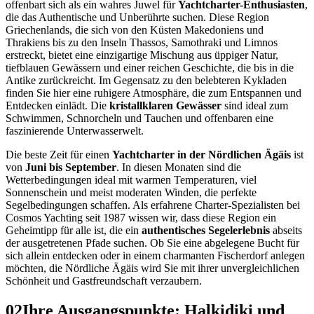
offenbart sich als ein wahres Juwel für
Yachtcharter-Enthusiasten
,
die das Authentische und Unberührte suchen. Diese Region
Griechenlands, die sich von den Küsten Makedoniens und
Thrakiens bis zu den Inseln Thassos, Samothraki und Limnos
erstreckt, bietet eine einzigartige Mischung aus üppiger Natur,
tiefblauen Gewässern und einer reichen Geschichte, die bis in die
Antike zurückreicht. Im Gegensatz zu den belebteren Kykladen
finden Sie hier eine ruhigere Atmosphäre, die zum Entspannen und
Entdecken einlädt. Die
kristallklaren Gewässer
sind ideal zum
Schwimmen, Schnorcheln und Tauchen und offenbaren eine
faszinierende Unterwasserwelt.
Die beste Zeit für einen
Yachtcharter in der Nördlichen Ägäis
ist
von
Juni bis September
. In diesen Monaten sind die
Wetterbedingungen ideal mit warmen Temperaturen, viel
Sonnenschein und meist moderaten Winden, die perfekte
Segelbedingungen schaffen. Als erfahrene Charter-Spezialisten bei
Cosmos Yachting seit 1987 wissen wir, dass diese Region ein
Geheimtipp für alle ist, die ein
authentisches Segelerlebnis
abseits
der ausgetretenen Pfade suchen. Ob Sie eine abgelegene Bucht für
sich allein entdecken oder in einem charmanten Fischerdorf anlegen
möchten, die Nördliche Ägäis wird Sie mit ihrer unvergleichlichen
Schönheit und Gastfreundschaft verzaubern.
02
Ihre Ausgangspunkte: Halkidiki und