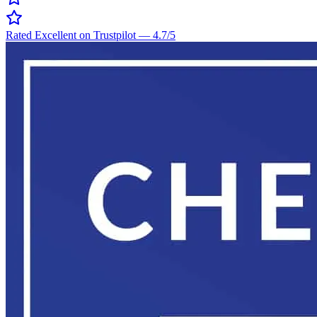
Rated Excellent on Trustpilot
—
4.7
/5