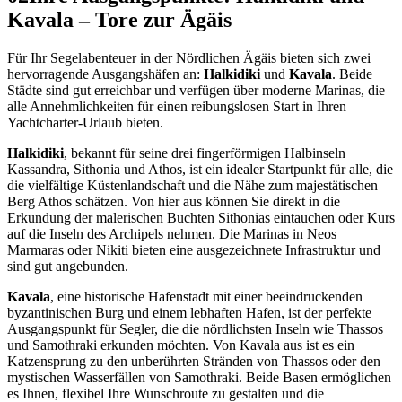
Kavala – Tore zur Ägäis
Für Ihr Segelabenteuer in der Nördlichen Ägäis bieten sich zwei
hervorragende Ausgangshäfen an:
Halkidiki
und
Kavala
. Beide
Städte sind gut erreichbar und verfügen über moderne Marinas, die
alle Annehmlichkeiten für einen reibungslosen Start in Ihren
Yachtcharter-Urlaub bieten.
Halkidiki
, bekannt für seine drei fingerförmigen Halbinseln
Kassandra, Sithonia und Athos, ist ein idealer Startpunkt für alle, die
die vielfältige Küstenlandschaft und die Nähe zum majestätischen
Berg Athos schätzen. Von hier aus können Sie direkt in die
Erkundung der malerischen Buchten Sithonias eintauchen oder Kurs
auf die Inseln des Archipels nehmen. Die Marinas in Neos
Marmaras oder Nikiti bieten eine ausgezeichnete Infrastruktur und
sind gut angebunden.
Kavala
, eine historische Hafenstadt mit einer beeindruckenden
byzantinischen Burg und einem lebhaften Hafen, ist der perfekte
Ausgangspunkt für Segler, die die nördlichsten Inseln wie Thassos
und Samothraki erkunden möchten. Von Kavala aus ist es ein
Katzensprung zu den unberührten Stränden von Thassos oder den
mystischen Wasserfällen von Samothraki. Beide Basen ermöglichen
es Ihnen, flexibel Ihre Wunschroute zu gestalten und die