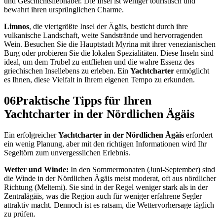
und Geschichtsliebhaber. Die Insel ist weniger touristisch und
bewahrt ihren ursprünglichen Charme.
Limnos
, die viertgrößte Insel der Ägäis, besticht durch ihre
vulkanische Landschaft, weite Sandstrände und hervorragenden
Wein. Besuchen Sie die Hauptstadt Myrina mit ihrer venezianischen
Burg oder probieren Sie die lokalen Spezialitäten. Diese Inseln sind
ideal, um dem Trubel zu entfliehen und die wahre Essenz des
griechischen Insellebens zu erleben. Ein
Yachtcharter
ermöglicht
es Ihnen, diese Vielfalt in Ihrem eigenen Tempo zu erkunden.
06
Praktische Tipps für Ihren
Yachtcharter in der Nördlichen Ägäis
Ein erfolgreicher
Yachtcharter in der Nördlichen Ägäis
erfordert
ein wenig Planung, aber mit den richtigen Informationen wird Ihr
Segeltörn zum unvergesslichen Erlebnis.
Wetter und Winde:
In den Sommermonaten (Juni-September) sind
die Winde in der Nördlichen Ägäis meist moderat, oft aus nördlicher
Richtung (Meltemi). Sie sind in der Regel weniger stark als in der
Zentralägäis, was die Region auch für weniger erfahrene Segler
attraktiv macht. Dennoch ist es ratsam, die Wettervorhersage täglich
zu prüfen.