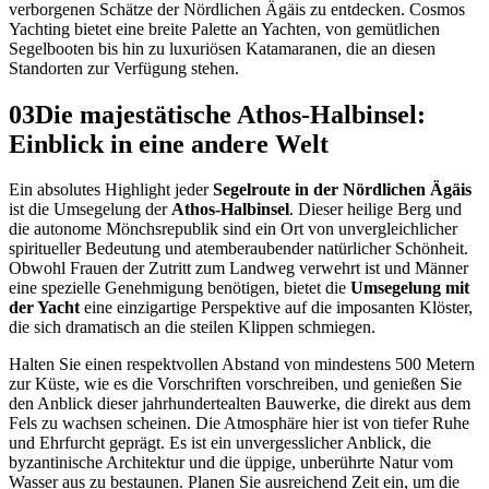
verborgenen Schätze der Nördlichen Ägäis zu entdecken. Cosmos
Yachting bietet eine breite Palette an Yachten, von gemütlichen
Segelbooten bis hin zu luxuriösen Katamaranen, die an diesen
Standorten zur Verfügung stehen.
03
Die majestätische Athos-Halbinsel:
Einblick in eine andere Welt
Ein absolutes Highlight jeder
Segelroute in der Nördlichen Ägäis
ist die Umsegelung der
Athos-Halbinsel
. Dieser heilige Berg und
die autonome Mönchsrepublik sind ein Ort von unvergleichlicher
spiritueller Bedeutung und atemberaubender natürlicher Schönheit.
Obwohl Frauen der Zutritt zum Landweg verwehrt ist und Männer
eine spezielle Genehmigung benötigen, bietet die
Umsegelung mit
der Yacht
eine einzigartige Perspektive auf die imposanten Klöster,
die sich dramatisch an die steilen Klippen schmiegen.
Halten Sie einen respektvollen Abstand von mindestens 500 Metern
zur Küste, wie es die Vorschriften vorschreiben, und genießen Sie
den Anblick dieser jahrhundertealten Bauwerke, die direkt aus dem
Fels zu wachsen scheinen. Die Atmosphäre hier ist von tiefer Ruhe
und Ehrfurcht geprägt. Es ist ein unvergesslicher Anblick, die
byzantinische Architektur und die üppige, unberührte Natur vom
Wasser aus zu bestaunen. Planen Sie ausreichend Zeit ein, um die