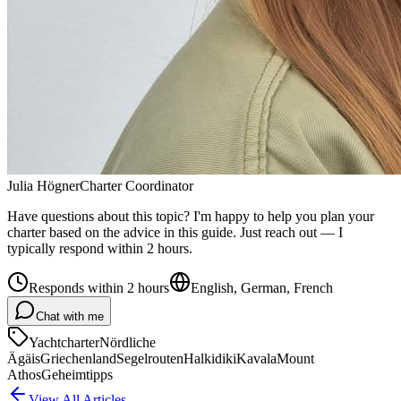
Julia Högner
Charter Coordinator
Have questions about this topic? I'm happy to help you plan your
charter based on the advice in this guide. Just reach out — I
typically respond within 2 hours.
Responds within 2 hours
English, German, French
Chat with me
Yachtcharter
Nördliche
Ägäis
Griechenland
Segelrouten
Halkidiki
Kavala
Mount
Athos
Geheimtipps
View All Articles