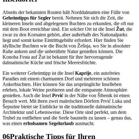
Abseits der bekannten Routen hält Norddalmatien eine Fülle von
Geheimtipps für Segler
bereit. Nehmen Sie sich die Zeit, die
kleineren Inseln und abgelegenen Buchten zu erkunden, die oft nur
mit dem Boot erreichbar sind. Ein solcher Ort ist die Insel
Žut
, die
zwar zu den Kornaten gehört, aber außerhalb des Nationalparks
liegt und somit keine Eintrittsgebühr erfordert. Hier finden Sie
idyllische Buchten wie die Bucht von Žešnja, wo Sie in absoluter
Ruhe ankern und die unberührte Natur genießen können. Die
Konoba Festa auf Žut ist bekannt für ihre hervorragende
dalmatinische Küche und frische Meeresfrüchte.
Ein weiterer Geheimtipp ist die Insel
Kaprije
, ein autofreies
Paradies mit einem charmanten Dorf und mehreren schönen
Ankerbuchten. Hier können Sie das ursprüngliche Inselleben
erleben, lokale Weine probieren und die entspannte Atmosphäre
genießen. Auch die Insel
Prvić
in der Nähe von Šibenik ist einen
Besuch wert. Mit ihren zwei malerischen Dörfern Prvić Luka und
Šepurine bietet sie Einblicke in die traditionelle dalmatinische
Architektur und Lebensweise. Diese Orte sind perfekt, um dem
Trubel zu entfliehen und die Seele baumeln zu lassen – genau das,
was einen
erholsamen Segelurlaub
ausmacht.
06
Praktische Tipps für Ihren