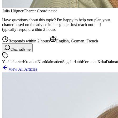
Julia Högner
Charter Coordinator
Have questions about this topic? I'm happy to help you plan your
charter based on the advice in this guide. Just reach out — I
typically respond within 2 hours.
Responds within 2 hours
English, German, French
Chat with me
Yachtcharter
Kroatien
Norddalmatien
Segelurlaub
Kornaten
Krka
Dalmat
View All Articles