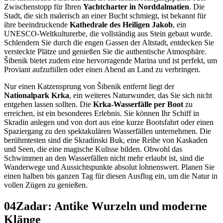
Zwischenstopp für Ihren
Yachtcharter in Norddalmatien
. Die
Stadt, die sich malerisch an einer Bucht schmiegt, ist bekannt für
ihre beeindruckende
Kathedrale des Heiligen Jakob
, ein
UNESCO-Weltkulturerbe, die vollständig aus Stein gebaut wurde.
Schlendern Sie durch die engen Gassen der Altstadt, entdecken Sie
versteckte Plätze und genießen Sie die authentische Atmosphäre.
Šibenik bietet zudem eine hervorragende Marina und ist perfekt, um
Proviant aufzufüllen oder einen Abend an Land zu verbringen.
Nur einen Katzensprung von Šibenik entfernt liegt der
Nationalpark Krka
, ein weiteres Naturwunder, das Sie sich nicht
entgehen lassen sollten. Die
Krka-Wasserfälle per Boot
zu
erreichen, ist ein besonderes Erlebnis. Sie können Ihr Schiff in
Skradin anlegen und von dort aus eine kurze Bootsfahrt oder einen
Spaziergang zu den spektakulären Wasserfällen unternehmen. Die
berühmtesten sind die Skradinski Buk, eine Reihe von Kaskaden
und Seen, die eine magische Kulisse bilden. Obwohl das
Schwimmen an den Wasserfällen nicht mehr erlaubt ist, sind die
Wanderwege und Aussichtspunkte absolut lohnenswert. Planen Sie
einen halben bis ganzen Tag für diesen Ausflug ein, um die Natur in
vollen Zügen zu genießen.
04
Zadar: Antike Wurzeln und moderne
Klänge