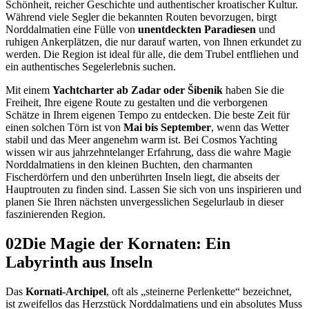
Schönheit, reicher Geschichte und authentischer kroatischer Kultur.
Während viele Segler die bekannten Routen bevorzugen, birgt
Norddalmatien eine Fülle von
unentdeckten Paradiesen
und
ruhigen Ankerplätzen, die nur darauf warten, von Ihnen erkundet zu
werden. Die Region ist ideal für alle, die dem Trubel entfliehen und
ein authentisches Segelerlebnis suchen.
Mit einem
Yachtcharter ab Zadar oder Šibenik
haben Sie die
Freiheit, Ihre eigene Route zu gestalten und die verborgenen
Schätze in Ihrem eigenen Tempo zu entdecken. Die beste Zeit für
einen solchen Törn ist von
Mai bis September
, wenn das Wetter
stabil und das Meer angenehm warm ist. Bei Cosmos Yachting
wissen wir aus jahrzehntelanger Erfahrung, dass die wahre Magie
Norddalmatiens in den kleinen Buchten, den charmanten
Fischerdörfern und den unberührten Inseln liegt, die abseits der
Hauptrouten zu finden sind. Lassen Sie sich von uns inspirieren und
planen Sie Ihren nächsten unvergesslichen Segelurlaub in dieser
faszinierenden Region.
02
Die Magie der Kornaten: Ein
Labyrinth aus Inseln
Das
Kornati-Archipel
, oft als „steinerne Perlenkette“ bezeichnet,
ist zweifellos das Herzstück Norddalmatiens und ein absolutes Muss