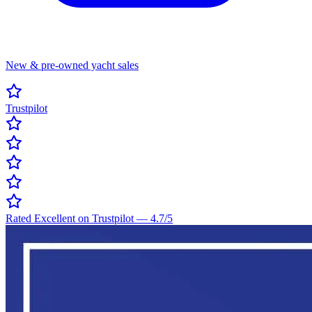
New & pre-owned yacht sales
Trustpilot
Rated Excellent on Trustpilot
—
4.7
/5