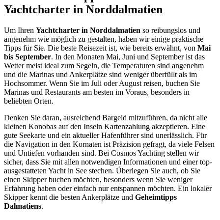
Yachtcharter in Norddalmatien
Um Ihren
Yachtcharter in Norddalmatien
so reibungslos und
angenehm wie möglich zu gestalten, haben wir einige praktische
Tipps für Sie. Die beste Reisezeit ist, wie bereits erwähnt, von
Mai
bis September
. In den Monaten Mai, Juni und September ist das
Wetter meist ideal zum Segeln, die Temperaturen sind angenehm
und die Marinas und Ankerplätze sind weniger überfüllt als im
Hochsommer. Wenn Sie im Juli oder August reisen, buchen Sie
Marinas und Restaurants am besten im Voraus, besonders in
beliebten Orten.
Denken Sie daran, ausreichend Bargeld mitzuführen, da nicht alle
kleinen Konobas auf den Inseln Kartenzahlung akzeptieren. Eine
gute Seekarte und ein aktueller Hafenführer sind unerlässlich. Für
die Navigation in den Kornaten ist Präzision gefragt, da viele Felsen
und Untiefen vorhanden sind. Bei Cosmos Yachting stellen wir
sicher, dass Sie mit allen notwendigen Informationen und einer top-
ausgestatteten Yacht in See stechen. Überlegen Sie auch, ob Sie
einen Skipper buchen möchten, besonders wenn Sie weniger
Erfahrung haben oder einfach nur entspannen möchten. Ein lokaler
Skipper kennt die besten Ankerplätze und
Geheimtipps
Dalmatiens
.