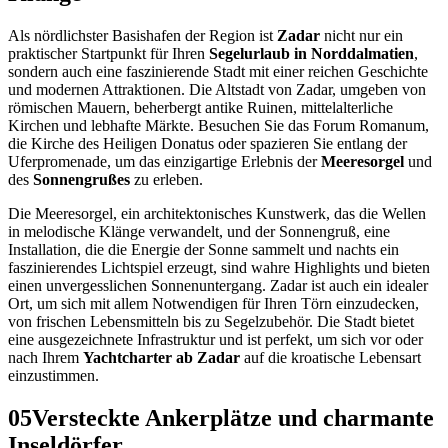
Als nördlichster Basishafen der Region ist
Zadar
nicht nur ein
praktischer Startpunkt für Ihren
Segelurlaub in Norddalmatien
,
sondern auch eine faszinierende Stadt mit einer reichen Geschichte
und modernen Attraktionen. Die Altstadt von Zadar, umgeben von
römischen Mauern, beherbergt antike Ruinen, mittelalterliche
Kirchen und lebhafte Märkte. Besuchen Sie das Forum Romanum,
die Kirche des Heiligen Donatus oder spazieren Sie entlang der
Uferpromenade, um das einzigartige Erlebnis der
Meeresorgel
und
des
Sonnengrußes
zu erleben.
Die Meeresorgel, ein architektonisches Kunstwerk, das die Wellen
in melodische Klänge verwandelt, und der Sonnengruß, eine
Installation, die die Energie der Sonne sammelt und nachts ein
faszinierendes Lichtspiel erzeugt, sind wahre Highlights und bieten
einen unvergesslichen Sonnenuntergang. Zadar ist auch ein idealer
Ort, um sich mit allem Notwendigen für Ihren Törn einzudecken,
von frischen Lebensmitteln bis zu Segelzubehör. Die Stadt bietet
eine ausgezeichnete Infrastruktur und ist perfekt, um sich vor oder
nach Ihrem
Yachtcharter ab Zadar
auf die kroatische Lebensart
einzustimmen.
05
Versteckte Ankerplätze und charmante
Inseldörfer