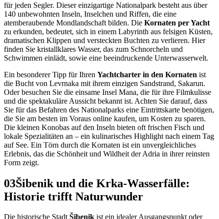
für jeden Segler. Dieser einzigartige Nationalpark besteht aus über
140 unbewohnten Inseln, Inselchen und Riffen, die eine
atemberaubende Mondlandschaft bilden. Die
Kornaten per Yacht
zu erkunden, bedeutet, sich in einem Labyrinth aus felsigen Küsten,
dramatischen Klippen und versteckten Buchten zu verlieren. Hier
finden Sie kristallklares Wasser, das zum Schnorcheln und
Schwimmen einlädt, sowie eine beeindruckende Unterwasserwelt.
Ein besonderer Tipp für Ihren
Yachtcharter in den Kornaten
ist
die Bucht von Levrnaka mit ihrem einzigen Sandstrand, Sakarun.
Oder besuchen Sie die einsame Insel Mana, die für ihre Filmkulisse
und die spektakuläre Aussicht bekannt ist. Achten Sie darauf, dass
Sie für das Befahren des Nationalparks eine Eintrittskarte benötigen,
die Sie am besten im Voraus online kaufen, um Kosten zu sparen.
Die kleinen Konobas auf den Inseln bieten oft frischen Fisch und
lokale Spezialitäten an – ein kulinarisches Highlight nach einem Tag
auf See. Ein Törn durch die Kornaten ist ein unvergleichliches
Erlebnis, das die Schönheit und Wildheit der Adria in ihrer reinsten
Form zeigt.
03
Šibenik und die Krka-Wasserfälle:
Historie trifft Naturwunder
Die historische Stadt
Šibenik
ist ein idealer Ausgangspunkt oder