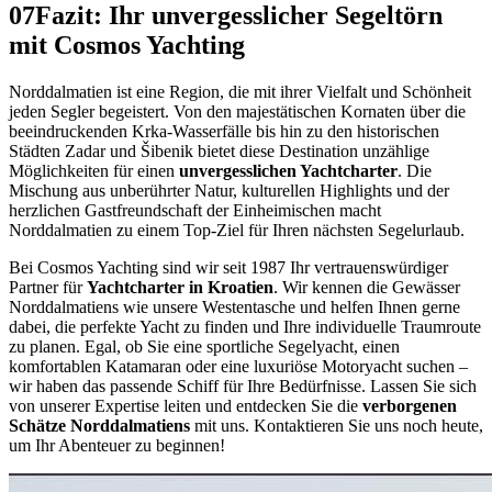
07
Fazit: Ihr unvergesslicher Segeltörn
mit Cosmos Yachting
Norddalmatien ist eine Region, die mit ihrer Vielfalt und Schönheit
jeden Segler begeistert. Von den majestätischen Kornaten über die
beeindruckenden Krka-Wasserfälle bis hin zu den historischen
Städten Zadar und Šibenik bietet diese Destination unzählige
Möglichkeiten für einen
unvergesslichen Yachtcharter
. Die
Mischung aus unberührter Natur, kulturellen Highlights und der
herzlichen Gastfreundschaft der Einheimischen macht
Norddalmatien zu einem Top-Ziel für Ihren nächsten Segelurlaub.
Bei Cosmos Yachting sind wir seit 1987 Ihr vertrauenswürdiger
Partner für
Yachtcharter in Kroatien
. Wir kennen die Gewässer
Norddalmatiens wie unsere Westentasche und helfen Ihnen gerne
dabei, die perfekte Yacht zu finden und Ihre individuelle Traumroute
zu planen. Egal, ob Sie eine sportliche Segelyacht, einen
komfortablen Katamaran oder eine luxuriöse Motoryacht suchen –
wir haben das passende Schiff für Ihre Bedürfnisse. Lassen Sie sich
von unserer Expertise leiten und entdecken Sie die
verborgenen
Schätze Norddalmatiens
mit uns. Kontaktieren Sie uns noch heute,
um Ihr Abenteuer zu beginnen!