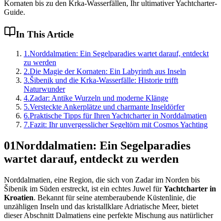
Kornaten bis zu den Krka-Wasserfällen, Ihr ultimativer Yachtcharter-
Guide.
In This Article
1
.
Norddalmatien: Ein Segelparadies wartet darauf, entdeckt
zu werden
2
.
Die Magie der Kornaten: Ein Labyrinth aus Inseln
3
.
Šibenik und die Krka-Wasserfälle: Historie trifft
Naturwunder
4
.
Zadar: Antike Wurzeln und moderne Klänge
5
.
Versteckte Ankerplätze und charmante Inseldörfer
6
.
Praktische Tipps für Ihren Yachtcharter in Norddalmatien
7
.
Fazit: Ihr unvergesslicher Segeltörn mit Cosmos Yachting
01
Norddalmatien: Ein Segelparadies
wartet darauf, entdeckt zu werden
Norddalmatien, eine Region, die sich von Zadar im Norden bis
Šibenik im Süden erstreckt, ist ein echtes Juwel für
Yachtcharter in
Kroatien
. Bekannt für seine atemberaubende Küstenlinie, die
unzähligen Inseln und das kristallklare Adriatische Meer, bietet
dieser Abschnitt Dalmatiens eine perfekte Mischung aus natürlicher