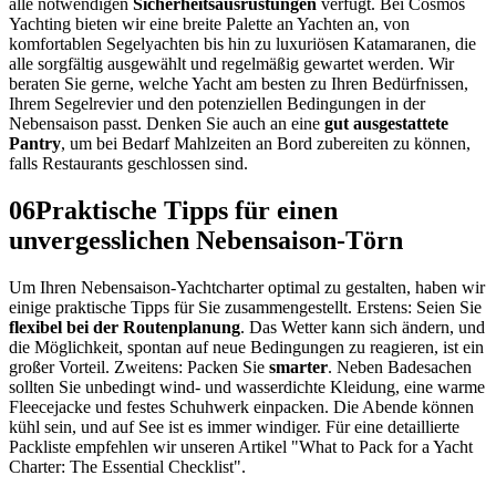
alle notwendigen
Sicherheitsausrüstungen
verfügt. Bei Cosmos
Yachting bieten wir eine breite Palette an Yachten an, von
komfortablen Segelyachten bis hin zu luxuriösen Katamaranen, die
alle sorgfältig ausgewählt und regelmäßig gewartet werden. Wir
beraten Sie gerne, welche Yacht am besten zu Ihren Bedürfnissen,
Ihrem Segelrevier und den potenziellen Bedingungen in der
Nebensaison passt. Denken Sie auch an eine
gut ausgestattete
Pantry
, um bei Bedarf Mahlzeiten an Bord zubereiten zu können,
falls Restaurants geschlossen sind.
06
Praktische Tipps für einen
unvergesslichen Nebensaison-Törn
Um Ihren Nebensaison-Yachtcharter optimal zu gestalten, haben wir
einige praktische Tipps für Sie zusammengestellt. Erstens: Seien Sie
flexibel bei der Routenplanung
. Das Wetter kann sich ändern, und
die Möglichkeit, spontan auf neue Bedingungen zu reagieren, ist ein
großer Vorteil. Zweitens: Packen Sie
smarter
. Neben Badesachen
sollten Sie unbedingt wind- und wasserdichte Kleidung, eine warme
Fleecejacke und festes Schuhwerk einpacken. Die Abende können
kühl sein, und auf See ist es immer windiger. Für eine detaillierte
Packliste empfehlen wir unseren Artikel "What to Pack for a Yacht
Charter: The Essential Checklist".