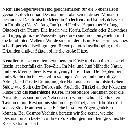
Nicht alle Segelreviere sind gleichermaßen für die Nebensaison
geeignet, doch einige Destinationen glänzen in diesen Monaten
besonders. Das
Ionische Meer in Griechenland
ist beispielsweise
im Frühling (Mai/Anfang Juni) und Herbst (September/Anfang
Oktober) ein Traum. Die Inseln wie Korfu, Lefkada oder Zakynthos
sind üppig grün, die Wassertemperaturen sind noch angenehm und
die berühmten Meltemi-Winde sind milder als im Hochsommer. Dies
schafft perfekte Bedingungen für entspanntes Inselhopping und das
Erkunden antiker Stätten ohne die große Hitze.
Kroatien
mit seiner atemberaubenden Küste und den über tausend
Inseln ist ebenfalls ein Top-Ziel. Im Mai und Juni blüht die Natur,
und das Meer ist bereits warm genug für ein Bad. Der September
und Oktober bieten weiterhin sonniges Wetter und eine ruhige
Adria, ideal für die Erkundung der Nationalparks und historischen
Städte wie Split oder Dubrovnik. Auch die
Türkei
an der lykischen
Küste und die
italienische Küste
, insbesondere Sardinien oder die
Amalfiküste, sind in der Nebensaison wunderschön. Die lokalen
Tavernen und Restaurants sind noch geöffnet, aber nicht überfüllt,
sodass Sie die authentische Küche in vollen Zügen genießen
können. Bei Cosmos Yachting beraten wir Sie gerne, welche
Destination am besten zu Ihren Vorstellungen und dem gewünschten
Reisezeitraum passt.