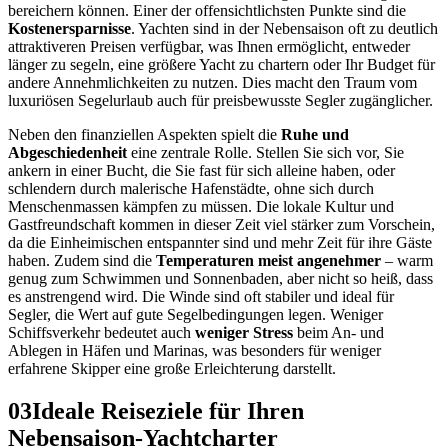
bereichern können. Einer der offensichtlichsten Punkte sind die
Kostenersparnisse
. Yachten sind in der Nebensaison oft zu deutlich
attraktiveren Preisen verfügbar, was Ihnen ermöglicht, entweder
länger zu segeln, eine größere Yacht zu chartern oder Ihr Budget für
andere Annehmlichkeiten zu nutzen. Dies macht den Traum vom
luxuriösen Segelurlaub auch für preisbewusste Segler zugänglicher.
Neben den finanziellen Aspekten spielt die
Ruhe und
Abgeschiedenheit
eine zentrale Rolle. Stellen Sie sich vor, Sie
ankern in einer Bucht, die Sie fast für sich alleine haben, oder
schlendern durch malerische Hafenstädte, ohne sich durch
Menschenmassen kämpfen zu müssen. Die lokale Kultur und
Gastfreundschaft kommen in dieser Zeit viel stärker zum Vorschein,
da die Einheimischen entspannter sind und mehr Zeit für ihre Gäste
haben. Zudem sind die
Temperaturen meist angenehmer
– warm
genug zum Schwimmen und Sonnenbaden, aber nicht so heiß, dass
es anstrengend wird. Die Winde sind oft stabiler und ideal für
Segler, die Wert auf gute Segelbedingungen legen. Weniger
Schiffsverkehr bedeutet auch
weniger Stress
beim An- und
Ablegen in Häfen und Marinas, was besonders für weniger
erfahrene Skipper eine große Erleichterung darstellt.
03
Ideale Reiseziele für Ihren
Nebensaison-Yachtcharter