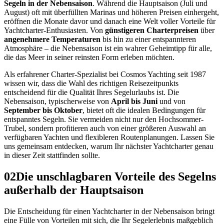
Segeln in der Nebensaison
. Während die Hauptsaison (Juli und
August) oft mit überfüllten Marinas und höheren Preisen einhergeht,
eröffnen die Monate davor und danach eine Welt voller Vorteile für
Yachtcharter-Enthusiasten. Von
günstigeren Charterpreisen
über
angenehmere Temperaturen
bis hin zu einer entspannteren
Atmosphäre – die Nebensaison ist ein wahrer Geheimtipp für alle,
die das Meer in seiner reinsten Form erleben möchten.
Als erfahrener Charter-Spezialist bei Cosmos Yachting seit 1987
wissen wir, dass die Wahl des richtigen Reisezeitpunkts
entscheidend für die Qualität Ihres Segelurlaubs ist. Die
Nebensaison, typischerweise von
April bis Juni
und von
September bis Oktober
, bietet oft die idealen Bedingungen für
entspanntes Segeln. Sie vermeiden nicht nur den Hochsommer-
Trubel, sondern profitieren auch von einer größeren Auswahl an
verfügbaren Yachten und flexibleren Routenplanungen. Lassen Sie
uns gemeinsam entdecken, warum Ihr nächster Yachtcharter genau
in dieser Zeit stattfinden sollte.
02
Die unschlagbaren Vorteile des Segelns
außerhalb der Hauptsaison
Die Entscheidung für einen Yachtcharter in der Nebensaison bringt
eine Fülle von Vorteilen mit sich, die Ihr Segelerlebnis maßgeblich