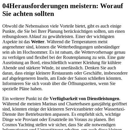
04
Herausforderungen meistern: Worauf
Sie achten sollten
Obwohl die Nebensaison viele Vorteile bietet, gibt es auch einige
Punkte, die Sie bei Ihrer Planung berücksichtigen sollten, um einen
reibungslosen Ablauf zu gewährleisten. Einer der wichtigsten
Aspekte ist das
Wetter
. Während die Temperaturen meist
angenehmer sind, können die Wetterbedingungen unbeständiger
sein als im Hochsommer. Es ist ratsam, die Wettervorhersage genau
zu verfolgen und flexibel bei der Routenplanung zu sein. Eine gute
Ausrüstung an Bord, einschließlich warmer Kleidung für kühlere
Abende und stärkere Winde, ist unerlässlich. Denken Sie auch
daran, dass einige kleinere Restaurants oder Geschäfte, insbesondere
auf abgelegeneren Inseln, am Ende der Saison schließen könnten.
Informieren Sie sich vorab über die Öffnungszeiten, wenn Sie
spezielle Pläne haben.
Ein weiterer Punkt ist die
Verfügbarkeit von Dienstleistungen
.
Während die meisten Marinas und Charterbasen ganzjährig geöffnet
sind, könnten einige der kleineren Serviceanbieter oder Wassertaxi-
Dienste ihre Betriebszeiten anpassen. Es empfiehlt sich, wichtige
Dinge wie Proviant oder Ersatzteile im Voraus zu planen. Bei
Cosmos Yachting stellen wir sicher, dass Sie alle notwendigen
Informationen und Unterstützung erhalten, um auch diese kleinen