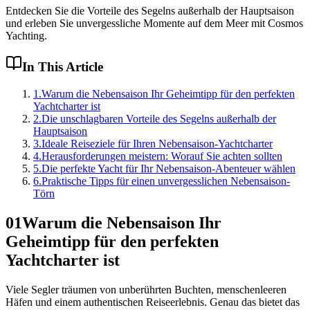
Entdecken Sie die Vorteile des Segelns außerhalb der Hauptsaison
und erleben Sie unvergessliche Momente auf dem Meer mit Cosmos
Yachting.
In This Article
1
.
Warum die Nebensaison Ihr Geheimtipp für den perfekten
Yachtcharter ist
2
.
Die unschlagbaren Vorteile des Segelns außerhalb der
Hauptsaison
3
.
Ideale Reiseziele für Ihren Nebensaison-Yachtcharter
4
.
Herausforderungen meistern: Worauf Sie achten sollten
5
.
Die perfekte Yacht für Ihr Nebensaison-Abenteuer wählen
6
.
Praktische Tipps für einen unvergesslichen Nebensaison-
Törn
01
Warum die Nebensaison Ihr
Geheimtipp für den perfekten
Yachtcharter ist
Viele Segler träumen von unberührten Buchten, menschenleeren
Häfen und einem authentischen Reiseerlebnis. Genau das bietet das