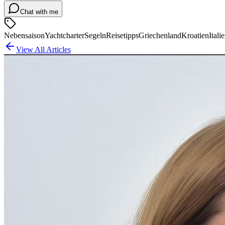
Chat with me
Nebensaison
Yachtcharter
Segeln
Reisetipps
Griechenland
Kroatien
Itali
View All Articles