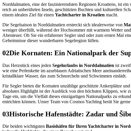
Norddalmatien, eine der faszinierendsten Regionen Kroatiens, ist ein
reich an unberührten Inseln, geschützten Buchten und kulturellen Schä
einem idealen Ziel für einen
Yachtcharter in Kroatien
macht.
Die Segelsaison in Norddalmatien erstreckt sich idealerweise von
Mai
weniger überfüllt, während der Hochsommer mit warmem Wetter und leb
Abenteuer. Ob Sie ein erfahrener Segler sind oder zum ersten Mal ei
Geheimnisse dieser wunderbaren Segelregion lüften.
02
Die Kornaten: Ein Nationalpark der Sup
Das Herzstück eines jeden
Segelurlaubs in Norddalmatien
ist zweif
wie eine Perlenkette im azurblauen Adriatischen Meer aneinanderreih
kristallklare Wasser, das zum Schnorcheln und Schwimmen einlädt.
Für Segler bieten die Kornaten unzählige geschützte Ankerplätze und 
absolutes Highlight ist der Ausblick von den höchsten Klippen, wie z
Tage ein, um die Vielfalt dieses einzigartigen Nationalparks zu erku
entrichten können. Unser Team von Cosmos Yachting berät Sie gerne 
03
Historische Hafenstädte: Zadar und Šibe
Die beiden wichtigsten
Basishäfen für Ihren Yachtcharter in Nor