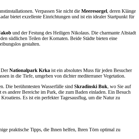
stinstallationen. Verpassen Sie nicht die
Meeresorgel
, deren Klänge
ar bietet exzellente Einrichtungen und ist ein idealer Startpunkt für
 Jakob
und der Festung des Heiligen Nikolaus. Die charmante Altstadt
en südlichen Teilen der Kornaten. Beide Städte bieten eine
eibungslos gestalten.
. Der
Nationalpark Krka
ist ein absolutes Muss für jeden Besucher
assen in die Tiefe, umgeben von dichter mediterraner Vegetation.
en. Die berühmtesten Wasserfälle sind
Skradinski Buk
, wo Sie auf
t es andere Bereiche im Park, die zum Baden einladen. Ein Besuch
Kroatiens. Es ist ein perfekter Tagesausflug, um die Natur zu
inige praktische Tipps, die Ihnen helfen, Ihren Törn optimal zu