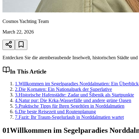
Cosmos Yachting Team
March 22, 2026
Entdecken Sie die atemberaubende Inselwelt, historischen Städte u
In This Article
1
.
Willkommen im Segelparadies Norddalmatien: Ein Überblick
2
.
Die Kornaten: Ein Nationalpark der Superlative
3
.
Historische Hafenstädte: Zadar und Šibenik als Startpunkte
4
.
Natur pur: Die Krka-Wasserfälle und andere grüne Oasen
5
.
Praktische Tipps für Ihren Segeltörn in Norddalmatien
6
.
Die beste Reisezeit und Routenplanung
7
.
Fazit: Ihr Traum-Segelurlaub in Norddalmatien wartet
01
Willkommen im Segelparadies Norddalm