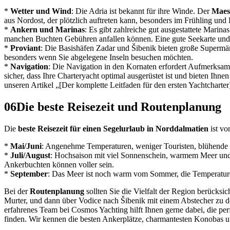
*
Wetter und Wind
: Die Adria ist bekannt für ihre Winde. Der
Maes
aus Nordost, der plötzlich auftreten kann, besonders im Frühling und 
*
Ankern und Marinas
: Es gibt zahlreiche gut ausgestattete Marin
manchen Buchten Gebühren anfallen können. Eine gute Seekarte und ei
*
Proviant
: Die Basishäfen Zadar und Šibenik bieten große Supermärk
besonders wenn Sie abgelegene Inseln besuchen möchten.
*
Navigation
: Die Navigation in den Kornaten erfordert Aufmerksamke
sicher, dass Ihre Charteryacht optimal ausgerüstet ist und bieten Ihn
unseren Artikel „[Der komplette Leitfaden für den ersten Yachtcharter](
06
Die beste Reisezeit und Routenplanung
Die
beste Reisezeit für einen Segelurlaub in Norddalmatien
ist v
*
Mai/Juni
: Angenehme Temperaturen, weniger Touristen, blühende Na
*
Juli/August
: Hochsaison mit viel Sonnenschein, warmem Meer und 
Ankerbuchten können voller sein.
*
September
: Das Meer ist noch warm vom Sommer, die Temperaturen
Bei der
Routenplanung
sollten Sie die Vielfalt der Region berücksi
Murter, und dann über Vodice nach Šibenik mit einem Abstecher zu d
erfahrenes Team bei Cosmos Yachting hilft Ihnen gerne dabei, die p
finden. Wir kennen die besten Ankerplätze, charmantesten Konobas un