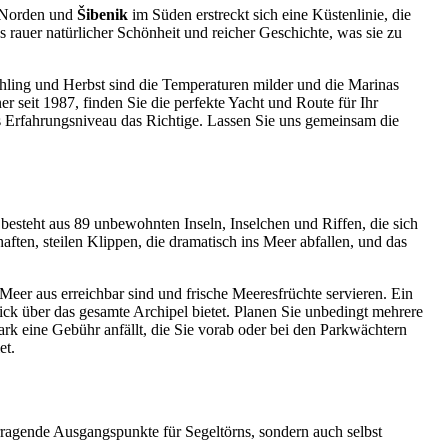
Norden und
Šibenik
im Süden erstreckt sich eine Küstenlinie, die
s rauer natürlicher Schönheit und reicher Geschichte, was sie zu
ühling und Herbst sind die Temperaturen milder und die Marinas
seit 1987, finden Sie die perfekte Yacht und Route für Ihr
es Erfahrungsniveau das Richtige. Lassen Sie uns gemeinsam die
besteht aus 89 unbewohnten Inseln, Inselchen und Riffen, die sich
ten, steilen Klippen, die dramatisch ins Meer abfallen, und das
Meer aus erreichbar sind und frische Meeresfrüchte servieren. Ein
ick über das gesamte Archipel bietet. Planen Sie unbedingt mehrere
ark eine Gebühr anfällt, die Sie vorab oder bei den Parkwächtern
et.
orragende Ausgangspunkte für Segeltörns, sondern auch selbst