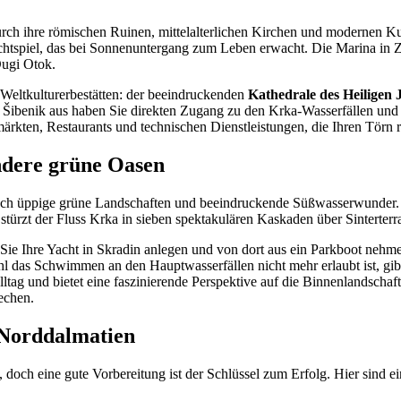
urch ihre römischen Ruinen, mittelalterlichen Kirchen und modernen Kun
ichtspiel, das bei Sonnenuntergang zum Leben erwacht. Die Marina in Zad
Dugi Otok.
Weltkulturerbestätten: der beeindruckenden
Kathedrale des Heiligen
 Šibenik aus haben Sie direkten Zugang zu den Krka-Wasserfällen und d
märkten, Restaurants und technischen Dienstleistungen, die Ihren Törn r
ndere grüne Oasen
auch üppige grüne Landschaften und beeindruckende Süßwasserwunder
stürzt der Fluss Krka in sieben spektakulären Kaskaden über Sinterterr
 Sie Ihre Yacht in Skradin anlegen und von dort aus ein Parkboot nehm
 das Schwimmen an den Hauptwasserfällen nicht mehr erlaubt ist, gib
g und bietet eine faszinierende Perspektive auf die Binnenlandschaft 
echen.
n Norddalmatien
, doch eine gute Vorbereitung ist der Schlüssel zum Erfolg. Hier sind e