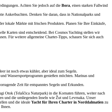
edingungen. Achten Sie jedoch auf die
Bora
, einen starken Fallwind
ützte Ankerbuchten. Denken Sie daran, dass in Nationalparks und
der lokale Märkte mit frischen Produkten. Planen Sie Ihre Einkäufe,
uelle Karten sind entscheidend. Bei Cosmos Yachting stellen wir
ennen. Für weitere allgemeine Charter-Tipps, schauen Sie sich auch
er ist noch etwas kühler, aber ideal zum Segeln.
nd- und Wassersportprogramm genießen möchten. Marinas und
orragende Zeit für entspanntes Segeln und Erkunden.
ugi Otok (Telašćica Naturpark) in die Kornaten führen, weiter nach
ten und die umliegenden Inseln wie Žut und Levrnaka. Unser
ellen und die ideale
Yacht für Ihren Charter in Norddalmatien
zu
 Ihnen.