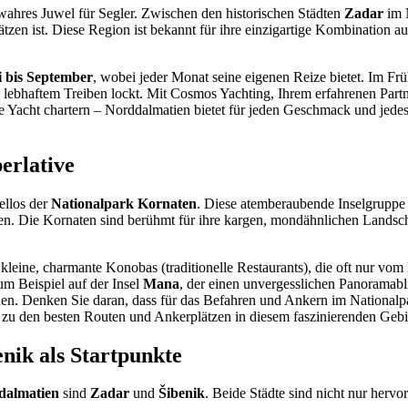
 wahres Juwel für Segler. Zwischen den historischen Städten
Zadar
im 
tzen ist. Diese Region ist bekannt für ihre einzigartige Kombination au
 bis September
, wobei jeder Monat seine eigenen Reize bietet. Im Fr
haftem Treiben lockt. Mit Cosmos Yachting, Ihrem erfahrenen Partner 
ne Yacht chartern – Norddalmatien bietet für jeden Geschmack und jed
erlative
ellos der
Nationalpark Kornaten
. Diese atemberaubende Inselgruppe 
en. Die Kornaten sind berühmt für ihre kargen, mondähnlichen Landschaf
kleine, charmante Konobas (traditionelle Restaurants), die oft nur vom 
um Beispiel auf der Insel
Mana
, der einen unvergesslichen Panoramabl
nden. Denken Sie daran, dass für das Befahren und Ankern im Nationalp
zu den besten Routen und Ankerplätzen in diesem faszinierenden Gebi
nik als Startpunkte
ddalmatien
sind
Zadar
und
Šibenik
. Beide Städte sind nicht nur herv