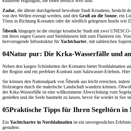
kulturelle Highlights, die einen Besuch wert sind.
Zadar
, die älteste durchgehend bewohnte Stadt Kroatiens, besticht d
von den Wellen erzeugt werden, und den
Gruß an die Sonne
, ein L
Törns in Richtung Kornaten oder die nördlich gelegenen Inseln wie 
Šibenik
hingegen ist die einzige kroatische Stadt mit zwei UNESCO-
mit ihren engen Gassen und Steinhäusern lädt zum Flanieren ein. Von
hervorragende Infrastruktur für
Yachtcharter
, mit zahlreichen Super
04
Natur pur: Die Krka-Wasserfälle und a
Neben den kargen Schönheiten der Kornaten bietet Norddalmatien 
der Region und ein perfekter Kontrast zum Salzwasser-Erlebnis. Hier 
Sie können den Nationalpark von Šibenik aus leicht erreichen, indem
Holzstegen durch die malerische Landschaft wandern können. Obwohl
der Krka-Wasserfälle ist eine willkommene Abwechslung vom Segelallta
genießen und die Seele baumeln zu lassen, bevor Sie wieder in See st
05
Praktische Tipps für Ihren Segeltörn i
Ein
Yachtcharter in Norddalmatien
ist ein unvergessliches Erlebnis
gestalten: