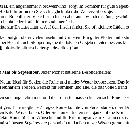
tral
, ein angenehmer Nordwestwind, sorgt im Sommer für gute Segelb
Herbst. Informieren Sie sich täglich über die Wettervorhersage.
as und Bojenfelder. Viele Inseln bieten aber auch wunderschöne, gesch
n aktueller Hafenführer sind unerlässlich.
te zur Erstausstattung. Auf den Inseln finden Sie oft kleinere Läden o
it aufgrund der vielen Inseln und Untiefen. Ein guter Plotter und akt
en bei Bedarf auch Skipper an, die die lokalen Gegebenheiten bestens k
link-to-first-time-charter-guide-article)“ an.
on
Mai bis September
. Jeder Monat hat seine Besonderheiten:
tur. Ideal für Segler, die Ruhe und mildes Wetter bevorzugen. Das Me
lebhaftem Treiben. Perfekt für Familien und alle, die das volle Stra
 sind angenehm mild und die Touristenmassen lichten sich. Eine herv
chtigen. Eine mögliche 7-Tages-Route könnte von Zadar starten, über D
en Krka-Wasserfällen. Oder Sie konzentrieren sich ganz auf die Korna
erfekte Route für Ihre Wünsche und Ihr Erfahrungsniveau zusammenzust
d schönsten Segelreviere persönlich und teilen unser Wissen gerne mit