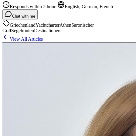
Responds within 2 hours
English, German, French
Chat with me
Griechenland
Yachtcharter
Athen
Saronischer
Golf
Segelrouten
Destinationen
View All Articles