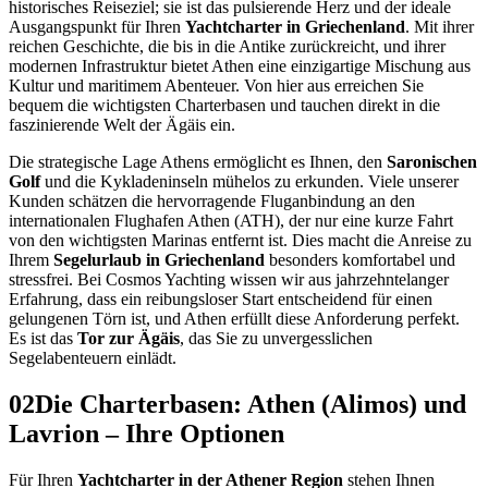
historisches Reiseziel; sie ist das pulsierende Herz und der ideale
Ausgangspunkt für Ihren
Yachtcharter in Griechenland
. Mit ihrer
reichen Geschichte, die bis in die Antike zurückreicht, und ihrer
modernen Infrastruktur bietet Athen eine einzigartige Mischung aus
Kultur und maritimem Abenteuer. Von hier aus erreichen Sie
bequem die wichtigsten Charterbasen und tauchen direkt in die
faszinierende Welt der Ägäis ein.
Die strategische Lage Athens ermöglicht es Ihnen, den
Saronischen
Golf
und die Kykladeninseln mühelos zu erkunden. Viele unserer
Kunden schätzen die hervorragende Fluganbindung an den
internationalen Flughafen Athen (ATH), der nur eine kurze Fahrt
von den wichtigsten Marinas entfernt ist. Dies macht die Anreise zu
Ihrem
Segelurlaub in Griechenland
besonders komfortabel und
stressfrei. Bei Cosmos Yachting wissen wir aus jahrzehntelanger
Erfahrung, dass ein reibungsloser Start entscheidend für einen
gelungenen Törn ist, und Athen erfüllt diese Anforderung perfekt.
Es ist das
Tor zur Ägäis
, das Sie zu unvergesslichen
Segelabenteuern einlädt.
02
Die Charterbasen: Athen (Alimos) und
Lavrion – Ihre Optionen
Für Ihren
Yachtcharter in der Athener Region
stehen Ihnen