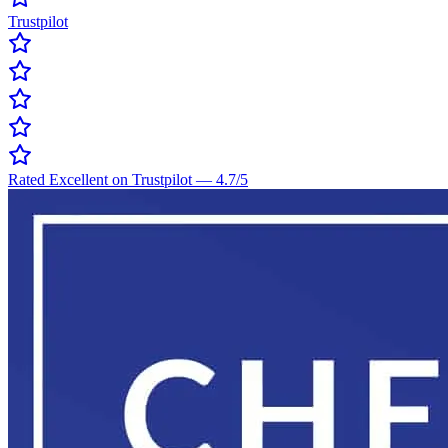
Trustpilot
Rated Excellent on Trustpilot
—
4.7
/5