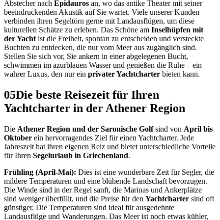
Abstecher nach
Epidauros
an, wo das antike Theater mit seiner
beeindruckenden Akustik auf Sie wartet. Viele unserer Kunden
verbinden ihren Segeltörn gerne mit Landausflügen, um diese
kulturellen Schätze zu erleben. Das Schöne am
Inselhüpfen mit
der Yacht
ist die Freiheit, spontan zu entscheiden und versteckte
Buchten zu entdecken, die nur vom Meer aus zugänglich sind.
Stellen Sie sich vor, Sie ankern in einer abgelegenen Bucht,
schwimmen im azurblauen Wasser und genießen die Ruhe – ein
wahrer Luxus, den nur ein
privater Yachtcharter
bieten kann.
05
Die beste Reisezeit für Ihren
Yachtcharter in der Athener Region
Die
Athener Region und der Saronische Golf
sind von
April bis
Oktober
ein hervorragendes Ziel für einen Yachtcharter. Jede
Jahreszeit hat ihren eigenen Reiz und bietet unterschiedliche Vorteile
für Ihren
Segelurlaub in Griechenland
.
Frühling (April-Mai):
Dies ist eine wunderbare Zeit für Segler, die
mildere Temperaturen und eine blühende Landschaft bevorzugen.
Die Winde sind in der Regel sanft, die Marinas und Ankerplätze
sind weniger überfüllt, und die Preise für den
Yachtcharter
sind oft
günstiger. Die Temperaturen sind ideal für ausgedehnte
Landausflüge und Wanderungen. Das Meer ist noch etwas kühler,