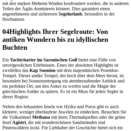
mit den starken Meltemi-Winden konfrontiert werden, die in anderen
Teilen der Ägäis dominieren können. Dies garantiert einen
angenehmeren und sichereren
Segelurlaub
, besonders in der
Hochsaison.
04
Highlights Ihrer Segelroute: Von
antiken Wundern bis zu idyllischen
Buchten
Ein
Yachtcharter im Saronischen Golf
bietet eine Fülle von
unvergesslichen Erlebnissen. Eines der absoluten Highlights ist
zweifellos das
Kap Sounion
mit dem majestätischen Poseidon-
Tempel. Dieser antike Tempel, der hoch über dem Meer thront, ist
besonders bei Sonnenuntergang ein atemberaubender Anblick und
ein perfekter Ort, um den Anker zu werfen und die Magie der
griechischen Antike zu spüren. Es ist ein Muss für jeden Segler in
dieser Region.
Neben den bekannten Inseln wie Hydra und Poros gibt es auch
kleinere, weniger überlaufene Juwelen zu entdecken. Besuchen Sie
die Vulkaninsel
Methana
mit ihren Thermalquellen oder die grüne
Insel
Agistri
, die mit wunderschönen Sandstränden und
Pinienwäldern lockt. Für Liebhaber der Geschichte bietet sich ein