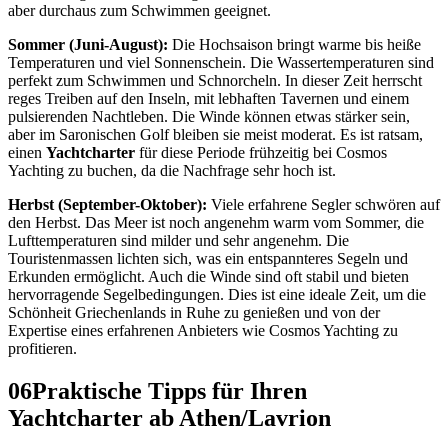
aber durchaus zum Schwimmen geeignet.
Sommer (Juni-August):
Die Hochsaison bringt warme bis heiße
Temperaturen und viel Sonnenschein. Die Wassertemperaturen sind
perfekt zum Schwimmen und Schnorcheln. In dieser Zeit herrscht
reges Treiben auf den Inseln, mit lebhaften Tavernen und einem
pulsierenden Nachtleben. Die Winde können etwas stärker sein,
aber im Saronischen Golf bleiben sie meist moderat. Es ist ratsam,
einen
Yachtcharter
für diese Periode frühzeitig bei Cosmos
Yachting zu buchen, da die Nachfrage sehr hoch ist.
Herbst (September-Oktober):
Viele erfahrene Segler schwören auf
den Herbst. Das Meer ist noch angenehm warm vom Sommer, die
Lufttemperaturen sind milder und sehr angenehm. Die
Touristenmassen lichten sich, was ein entspannteres Segeln und
Erkunden ermöglicht. Auch die Winde sind oft stabil und bieten
hervorragende Segelbedingungen. Dies ist eine ideale Zeit, um die
Schönheit Griechenlands in Ruhe zu genießen und von der
Expertise eines erfahrenen Anbieters wie Cosmos Yachting zu
profitieren.
06
Praktische Tipps für Ihren
Yachtcharter ab Athen/Lavrion