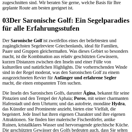
zugeschnitten sind. Wir beraten Sie gerne, welche Basis für Ihre
geplante Route am besten geeignet ist.
03
Der Saronische Golf: Ein Segelparadies
für alle Erfahrungsstufen
Der
Saronische Golf
ist zweifellos eines der beliebtesten und
zugänglichsten Segelreviere Griechenlands, ideal für Familien,
Paare und Gruppen gleichermaßen. Was dieses Gebiet so besonders
macht, ist die Kombination aus relativ geschützten Gewässern,
kurzen Distanzen zwischen den Inseln und einer Fülle von
kulturellen und natürlichen Highlights. Die vorherrschenden Winde
sind in der Regel moderat, was den Saronischen Golf zu einem
ausgezeichneten Revier für
Anfänger und erfahrene Segler
macht, die einen entspannten Törn suchen.
Die Inseln des Saronischen Golfs, darunter
Ägina
, bekannt für seine
Pistazien und den Tempel der Aphaia;
Poros
, mit seiner charmanten
Hafenstadt und dem Uhrturm; und das autofreie, mondäne
Hydra
,
das Künstler und Prominente anzieht, bieten eine Vielfalt, die
begeistert. Jede Insel hat ihren eigenen Charakter und ihre eigenen
Attraktionen. Sie finden hier malerische Fischerdörfer, antike
Ruinen, kristallklares Wasser und hervorragende griechische Küche.
Die geschützten Gewässer des Golfs bedeuten auch, dass Sie selten