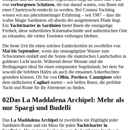
von
verborgenen Schätzen
, die nur darauf warten, von Ihnen mit
einer Charteryacht entdeckt zu werden. Bei Cosmos Yachting
wissen wir aus jahrzehntelanger Erfahrung – seit 1987 – dass die
wahre Magie Sardiniens oft abseits der ausgetretenen Pfade liegt.
Ein
Yachtcharter in Sardinien
bietet Ihnen die einzigartige
Freiheit, diese unberührten Küstenabschnitte und authentischen Orte
zu erkunden, die vielen Touristen verborgen bleiben.
Die beste Zeit für einen solchen Entdeckertörn ist zweifellos von
Mai bis September
, wenn das smaragdgrüne Wasser zum
Schwimmen einlädt und die Sonne die malerischen Landschaften in
goldenes Licht taucht. Während dieser Monate sind die
Bedingungen ideal für einen entspannten Segelurlaub, bei dem Sie
sowohl die belebten Häfen als auch die einsamen Ankerbuchten
genießen können. Ob Sie von
Olbia
,
Portisco
,
Cannigione
oder
dem südlicheren
Cagliari
starten – wir helfen Ihnen, die perfekte
Yacht und Route für Ihr Abenteuer zu finden.
02
Das La Maddalena Archipel: Mehr als
nur Spargi und Budelli
Das
La Maddalena Archipel
ist zweifellos ein Highlight jeder
Sardinien-Route und ein Muss für jeden
Yachtcharter in