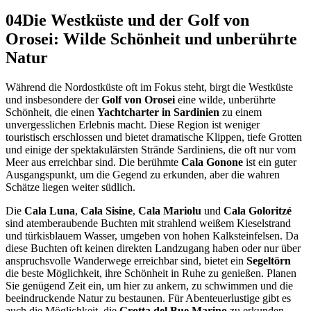
04
Die Westküste und der Golf von
Orosei: Wilde Schönheit und unberührte
Natur
Während die Nordostküste oft im Fokus steht, birgt die Westküste
und insbesondere der
Golf von Orosei
eine wilde, unberührte
Schönheit, die einen
Yachtcharter in Sardinien
zu einem
unvergesslichen Erlebnis macht. Diese Region ist weniger
touristisch erschlossen und bietet dramatische Klippen, tiefe Grotten
und einige der spektakulärsten Strände Sardiniens, die oft nur vom
Meer aus erreichbar sind. Die berühmte
Cala Gonone
ist ein guter
Ausgangspunkt, um die Gegend zu erkunden, aber die wahren
Schätze liegen weiter südlich.
Die
Cala Luna
,
Cala Sisine
,
Cala Mariolu
und
Cala Goloritzé
sind atemberaubende Buchten mit strahlend weißem Kieselstrand
und türkisblauem Wasser, umgeben von hohen Kalksteinfelsen. Da
diese Buchten oft keinen direkten Landzugang haben oder nur über
anspruchsvolle Wanderwege erreichbar sind, bietet ein
Segeltörn
die beste Möglichkeit, ihre Schönheit in Ruhe zu genießen. Planen
Sie genügend Zeit ein, um hier zu ankern, zu schwimmen und die
beeindruckende Natur zu bestaunen. Für Abenteuerlustige gibt es
auch die Möglichkeit, die
Grotta del Bue Marino
zu erkunden,