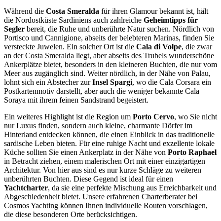
Während die
Costa Smeralda
für ihren Glamour bekannt ist, hält
die Nordostküste Sardiniens auch zahlreiche
Geheimtipps für
Segler
bereit, die Ruhe und unberührte Natur suchen. Nördlich von
Portisco und Cannigione, abseits der belebteren Marinas, finden Sie
versteckte Juwelen. Ein solcher Ort ist die
Cala di Volpe
, die zwar
an der Costa Smeralda liegt, aber abseits des Trubels wunderschöne
Ankerplätze bietet, besonders in den kleineren Buchten, die nur vom
Meer aus zugänglich sind. Weiter nördlich, in der Nähe von Palau,
lohnt sich ein Abstecher zur
Insel Spargi
, wo die Cala Corsara ein
Postkartenmotiv darstellt, aber auch die weniger bekannte Cala
Soraya mit ihrem feinen Sandstrand begeistert.
Ein weiteres Highlight ist die Region um
Porto Cervo
, wo Sie nicht
nur Luxus finden, sondern auch kleine, charmante Dörfer im
Hinterland entdecken können, die einen Einblick in das traditionelle
sardische Leben bieten. Für eine ruhige Nacht und exzellente lokale
Küche sollten Sie einen Ankerplatz in der Nähe von
Porto Raphael
in Betracht ziehen, einem malerischen Ort mit einer einzigartigen
Architektur. Von hier aus sind es nur kurze Schläge zu weiteren
unberührten Buchten. Diese Gegend ist ideal für einen
Yachtcharter
, da sie eine perfekte Mischung aus Erreichbarkeit und
Abgeschiedenheit bietet. Unsere erfahrenen Charterberater bei
Cosmos Yachting können Ihnen individuelle Routen vorschlagen,
die diese besonderen Orte berücksichtigen.