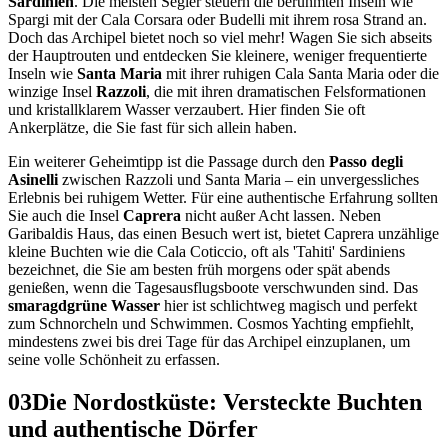
Sardinien
. Die meisten Segler steuern die berühmten Inseln wie
Spargi mit der Cala Corsara oder Budelli mit ihrem rosa Strand an.
Doch das Archipel bietet noch so viel mehr! Wagen Sie sich abseits
der Hauptrouten und entdecken Sie kleinere, weniger frequentierte
Inseln wie
Santa Maria
mit ihrer ruhigen Cala Santa Maria oder die
winzige Insel
Razzoli
, die mit ihren dramatischen Felsformationen
und kristallklarem Wasser verzaubert. Hier finden Sie oft
Ankerplätze, die Sie fast für sich allein haben.
Ein weiterer Geheimtipp ist die Passage durch den
Passo degli
Asinelli
zwischen Razzoli und Santa Maria – ein unvergessliches
Erlebnis bei ruhigem Wetter. Für eine authentische Erfahrung sollten
Sie auch die Insel
Caprera
nicht außer Acht lassen. Neben
Garibaldis Haus, das einen Besuch wert ist, bietet Caprera unzählige
kleine Buchten wie die Cala Coticcio, oft als 'Tahiti' Sardiniens
bezeichnet, die Sie am besten früh morgens oder spät abends
genießen, wenn die Tagesausflugsboote verschwunden sind. Das
smaragdgrüne Wasser
hier ist schlichtweg magisch und perfekt
zum Schnorcheln und Schwimmen. Cosmos Yachting empfiehlt,
mindestens zwei bis drei Tage für das Archipel einzuplanen, um
seine volle Schönheit zu erfassen.
03
Die Nordostküste: Versteckte Buchten
und authentische Dörfer