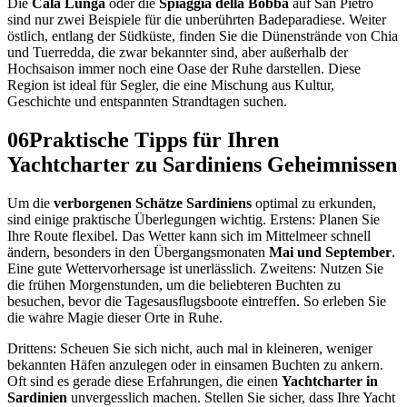
Die
Cala Lunga
oder die
Spiaggia della Bobba
auf San Pietro
sind nur zwei Beispiele für die unberührten Badeparadiese. Weiter
östlich, entlang der Südküste, finden Sie die Dünenstrände von Chia
und Tuerredda, die zwar bekannter sind, aber außerhalb der
Hochsaison immer noch eine Oase der Ruhe darstellen. Diese
Region ist ideal für Segler, die eine Mischung aus Kultur,
Geschichte und entspannten Strandtagen suchen.
06
Praktische Tipps für Ihren
Yachtcharter zu Sardiniens Geheimnissen
Um die
verborgenen Schätze Sardiniens
optimal zu erkunden,
sind einige praktische Überlegungen wichtig. Erstens: Planen Sie
Ihre Route flexibel. Das Wetter kann sich im Mittelmeer schnell
ändern, besonders in den Übergangsmonaten
Mai und September
.
Eine gute Wettervorhersage ist unerlässlich. Zweitens: Nutzen Sie
die frühen Morgenstunden, um die beliebteren Buchten zu
besuchen, bevor die Tagesausflugsboote eintreffen. So erleben Sie
die wahre Magie dieser Orte in Ruhe.
Drittens: Scheuen Sie sich nicht, auch mal in kleineren, weniger
bekannten Häfen anzulegen oder in einsamen Buchten zu ankern.
Oft sind es gerade diese Erfahrungen, die einen
Yachtcharter in
Sardinien
unvergesslich machen. Stellen Sie sicher, dass Ihre Yacht