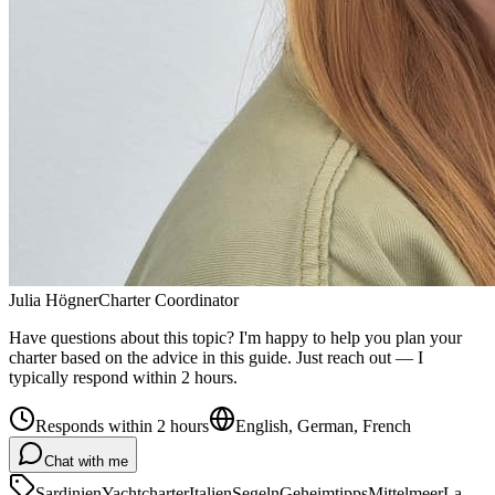
Julia Högner
Charter Coordinator
Have questions about this topic? I'm happy to help you plan your
charter based on the advice in this guide. Just reach out — I
typically respond within 2 hours.
Responds within 2 hours
English, German, French
Chat with me
Sardinien
Yachtcharter
Italien
Segeln
Geheimtipps
Mittelmeer
La