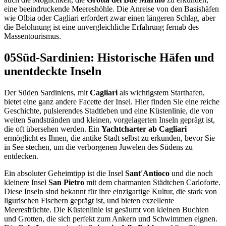
eine beeindruckende Meereshöhle. Die Anreise von den Basishäfen
wie Olbia oder Cagliari erfordert zwar einen längeren Schlag, aber
die Belohnung ist eine unvergleichliche Erfahrung fernab des
Massentourismus.
05
Süd-Sardinien: Historische Häfen und
unentdeckte Inseln
Der Süden Sardiniens, mit
Cagliari
als wichtigstem Starthafen,
bietet eine ganz andere Facette der Insel. Hier finden Sie eine reiche
Geschichte, pulsierendes Stadtleben und eine Küstenlinie, die von
weiten Sandstränden und kleinen, vorgelagerten Inseln geprägt ist,
die oft übersehen werden. Ein
Yachtcharter ab Cagliari
ermöglicht es Ihnen, die antike Stadt selbst zu erkunden, bevor Sie
in See stechen, um die verborgenen Juwelen des Südens zu
entdecken.
Ein absoluter Geheimtipp ist die Insel
Sant'Antioco
und die noch
kleinere Insel
San Pietro
mit dem charmanten Städtchen Carloforte.
Diese Inseln sind bekannt für ihre einzigartige Kultur, die stark von
ligurischen Fischern geprägt ist, und bieten exzellente
Meeresfrüchte. Die Küstenlinie ist gesäumt von kleinen Buchten
und Grotten, die sich perfekt zum Ankern und Schwimmen eignen.