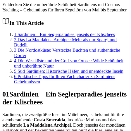
Entdecken Sie die unberührte Schönheit Sardiniens mit Cosmos
Yachting – Geheimtipps für Ihren Segeltörn von Mai bis September.
In This Article
1
.
Sardinien – Ein Seglerparadies jenseits der Klischees
2
.
Das La Maddalena Archipel: Mehr als nur Spargi und
Budelli
3
.
Die Nordostküste: Versteckte Buchten und authentische
Dörfer
4
.
Die Westküste und der Golf von Orosei: Wilde Schönheit
und unberührte Natur
5
.
Süd-Sardinien: Historische Häfen und unentdeckte Inseln
6
.
Praktische Tipps für Ihren Yachtcharter zu Sardiniens
Geheimnissen
01
Sardinien – Ein Seglerparadies jenseits
der Klischees
Sardinien, die zweitgrößte Insel im Mittelmeer, ist bekannt für ihre
atemberaubende
Costa Smeralda
, luxuriöse Marinas und das
schillernde
La Maddalena Archipel
. Doch jenseits der mondänen
Hotspots und der bekannten Segelrouten birgt die Insel eine Fülle