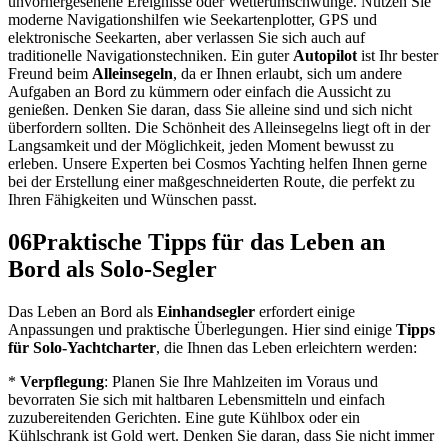
unvorhergesehene Ereignisse oder Wetterumschwünge. Nutzen Sie
moderne Navigationshilfen wie Seekartenplotter, GPS und
elektronische Seekarten, aber verlassen Sie sich auch auf
traditionelle Navigationstechniken. Ein guter
Autopilot
ist Ihr bester
Freund beim
Alleinsegeln
, da er Ihnen erlaubt, sich um andere
Aufgaben an Bord zu kümmern oder einfach die Aussicht zu
genießen. Denken Sie daran, dass Sie alleine sind und sich nicht
überfordern sollten. Die Schönheit des Alleinsegelns liegt oft in der
Langsamkeit und der Möglichkeit, jeden Moment bewusst zu
erleben. Unsere Experten bei Cosmos Yachting helfen Ihnen gerne
bei der Erstellung einer maßgeschneiderten Route, die perfekt zu
Ihren Fähigkeiten und Wünschen passt.
06
Praktische Tipps für das Leben an
Bord als Solo-Segler
Das Leben an Bord als
Einhandsegler
erfordert einige
Anpassungen und praktische Überlegungen. Hier sind einige
Tipps
für Solo-Yachtcharter
, die Ihnen das Leben erleichtern werden:
*
Verpflegung
: Planen Sie Ihre Mahlzeiten im Voraus und
bevorraten Sie sich mit haltbaren Lebensmitteln und einfach
zuzubereitenden Gerichten. Eine gute Kühlbox oder ein
Kühlschrank ist Gold wert. Denken Sie daran, dass Sie nicht immer