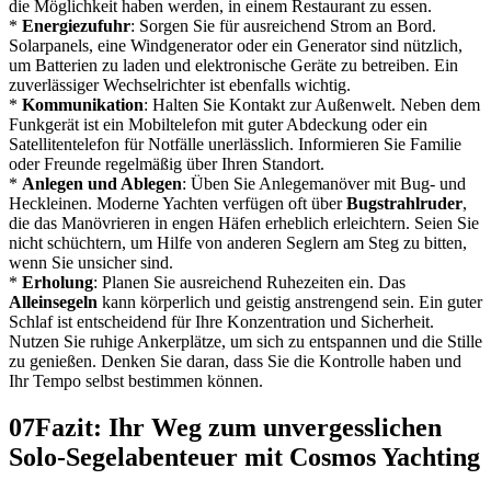
die Möglichkeit haben werden, in einem Restaurant zu essen.
*
Energiezufuhr
: Sorgen Sie für ausreichend Strom an Bord.
Solarpanels, eine Windgenerator oder ein Generator sind nützlich,
um Batterien zu laden und elektronische Geräte zu betreiben. Ein
zuverlässiger Wechselrichter ist ebenfalls wichtig.
*
Kommunikation
: Halten Sie Kontakt zur Außenwelt. Neben dem
Funkgerät ist ein Mobiltelefon mit guter Abdeckung oder ein
Satellitentelefon für Notfälle unerlässlich. Informieren Sie Familie
oder Freunde regelmäßig über Ihren Standort.
*
Anlegen und Ablegen
: Üben Sie Anlegemanöver mit Bug- und
Heckleinen. Moderne Yachten verfügen oft über
Bugstrahlruder
,
die das Manövrieren in engen Häfen erheblich erleichtern. Seien Sie
nicht schüchtern, um Hilfe von anderen Seglern am Steg zu bitten,
wenn Sie unsicher sind.
*
Erholung
: Planen Sie ausreichend Ruhezeiten ein. Das
Alleinsegeln
kann körperlich und geistig anstrengend sein. Ein guter
Schlaf ist entscheidend für Ihre Konzentration und Sicherheit.
Nutzen Sie ruhige Ankerplätze, um sich zu entspannen und die Stille
zu genießen. Denken Sie daran, dass Sie die Kontrolle haben und
Ihr Tempo selbst bestimmen können.
07
Fazit: Ihr Weg zum unvergesslichen
Solo-Segelabenteuer mit Cosmos Yachting