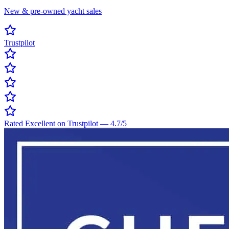
New & pre-owned yacht sales
Trustpilot
Rated Excellent on Trustpilot
—
4.7
/5