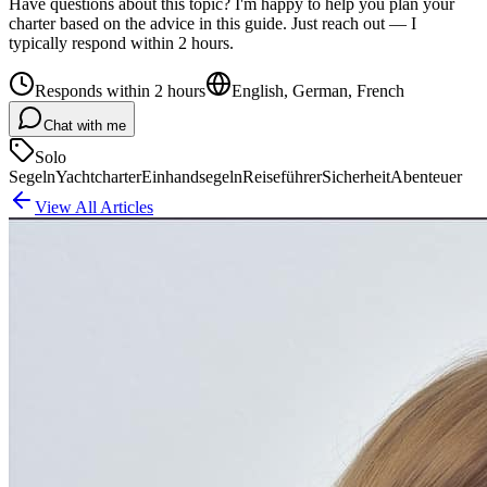
Have questions about this topic? I'm happy to help you plan your
charter based on the advice in this guide. Just reach out — I
typically respond within 2 hours.
Responds within 2 hours
English, German, French
Chat with me
Solo
Segeln
Yachtcharter
Einhandsegeln
Reiseführer
Sicherheit
Abenteuer
View All Articles