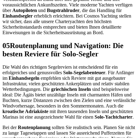
voraussichtlichen Ankunftszeiten. Viele moderne Yachten verfügen
über
Autopiloten
und
Bugstrahlruder
, die das Handling für
Einhandsegler
erheblich erleichtern. Bei Cosmos Yachting stellen
wir sicher, dass alle unsere Charteryachten den höchsten
Sicherheitsstandards entsprechen und bieten Ihnen detaillierte
Einweisungen in die Sicherheitsausrüstung an Bord.
05
Routenplanung und Navigation: Die
besten Reviere für Solo-Segler
Die Wahl des richtigen Segelreviers ist entscheidend für ein
erfolgreiches und genussvolles
Solo-Segelabenteuer
. Für Anfänger
im
Einhandsegeln
empfehlen sich Reviere mit gut ausgebauter
Infrastruktur, vielen geschützten Ankerplätzen und relativ stabilen
Wetterbedingungen. Die
griechischen Inseln
sind beispielsweise
ideal: Die Ägäis bietet unzählige Inseln mit charmanten Häfen und
Buchten, kurze Distanzen zwischen den Zielen und eine verlässliche
Windvorhersage, besonders in den Sommermonaten. Auch die
kroatische Adriaküste
mit ihren tausenden Inseln und geschützten
Marinas ist eine ausgezeichnete Wahl für einen
Solo-Yachtcharter
.
Bei der
Routenplanung
sollten Sie realistisch sein. Planen Sie nicht
zu lange Tagesetappen und lassen Sie ausreichend Pufferzeiten für