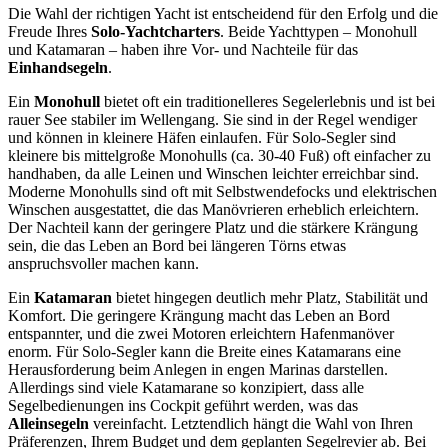
Die Wahl der richtigen Yacht ist entscheidend für den Erfolg und die
Freude Ihres
Solo-Yachtcharters
. Beide Yachttypen – Monohull
und Katamaran – haben ihre Vor- und Nachteile für das
Einhandsegeln
.
Ein
Monohull
bietet oft ein traditionelleres Segelerlebnis und ist bei
rauer See stabiler im Wellengang. Sie sind in der Regel wendiger
und können in kleinere Häfen einlaufen. Für Solo-Segler sind
kleinere bis mittelgroße Monohulls (ca. 30-40 Fuß) oft einfacher zu
handhaben, da alle Leinen und Winschen leichter erreichbar sind.
Moderne Monohulls sind oft mit Selbstwendefocks und elektrischen
Winschen ausgestattet, die das Manövrieren erheblich erleichtern.
Der Nachteil kann der geringere Platz und die stärkere Krängung
sein, die das Leben an Bord bei längeren Törns etwas
anspruchsvoller machen kann.
Ein
Katamaran
bietet hingegen deutlich mehr Platz, Stabilität und
Komfort. Die geringere Krängung macht das Leben an Bord
entspannter, und die zwei Motoren erleichtern Hafenmanöver
enorm. Für Solo-Segler kann die Breite eines Katamarans eine
Herausforderung beim Anlegen in engen Marinas darstellen.
Allerdings sind viele Katamarane so konzipiert, dass alle
Segelbedienungen ins Cockpit geführt werden, was das
Alleinsegeln
vereinfacht. Letztendlich hängt die Wahl von Ihren
Präferenzen, Ihrem Budget und dem geplanten Segelrevier ab. Bei