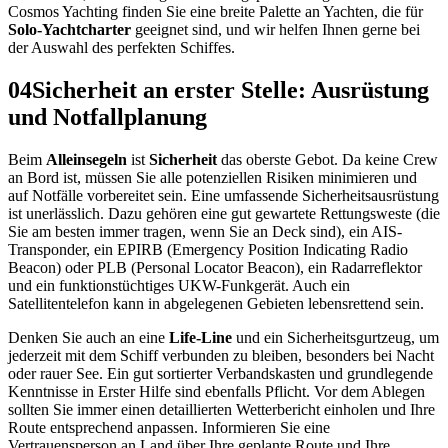
Cosmos Yachting finden Sie eine breite Palette an Yachten, die für
Solo-Yachtcharter
geeignet sind, und wir helfen Ihnen gerne bei
der Auswahl des perfekten Schiffes.
04
Sicherheit an erster Stelle: Ausrüstung
und Notfallplanung
Beim
Alleinsegeln
ist
Sicherheit
das oberste Gebot. Da keine Crew
an Bord ist, müssen Sie alle potenziellen Risiken minimieren und
auf Notfälle vorbereitet sein. Eine umfassende Sicherheitsausrüstung
ist unerlässlich. Dazu gehören eine gut gewartete Rettungsweste (die
Sie am besten immer tragen, wenn Sie an Deck sind), ein AIS-
Transponder, ein EPIRB (Emergency Position Indicating Radio
Beacon) oder PLB (Personal Locator Beacon), ein Radarreflektor
und ein funktionstüchtiges UKW-Funkgerät. Auch ein
Satellitentelefon kann in abgelegenen Gebieten lebensrettend sein.
Denken Sie auch an eine
Life-Line
und ein Sicherheitsgurtzeug, um
jederzeit mit dem Schiff verbunden zu bleiben, besonders bei Nacht
oder rauer See. Ein gut sortierter Verbandskasten und grundlegende
Kenntnisse in Erster Hilfe sind ebenfalls Pflicht. Vor dem Ablegen
sollten Sie immer einen detaillierten Wetterbericht einholen und Ihre
Route entsprechend anpassen. Informieren Sie eine
Vertrauensperson an Land über Ihre geplante Route und Ihre