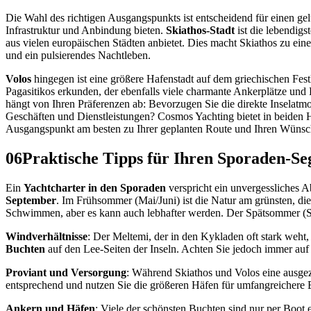
Die Wahl des richtigen Ausgangspunkts ist entscheidend für einen g
Infrastruktur und Anbindung bieten.
Skiathos-Stadt
ist die lebendigs
aus vielen europäischen Städten anbietet. Dies macht Skiathos zu ein
und ein pulsierendes Nachtleben.
Volos
hingegen ist eine größere Hafenstadt auf dem griechischen Fes
Pagasitikos erkunden, der ebenfalls viele charmante Ankerplätze und
hängt von Ihren Präferenzen ab: Bevorzugen Sie die direkte Inselatmo
Geschäften und Dienstleistungen? Cosmos Yachting bietet in beiden H
Ausgangspunkt am besten zu Ihrer geplanten Route und Ihren Wünsc
06
Praktische Tipps für Ihren Sporaden-Se
Ein
Yachtcharter in den Sporaden
verspricht ein unvergessliches A
September
. Im Frühsommer (Mai/Juni) ist die Natur am grünsten, d
Schwimmen, aber es kann auch lebhafter werden. Der Spätsommer (
Windverhältnisse
: Der Meltemi, der in den Kykladen oft stark weht
Buchten
auf den Lee-Seiten der Inseln. Achten Sie jedoch immer auf
Proviant und Versorgung
: Während Skiathos und Volos eine ausgeze
entsprechend und nutzen Sie die größeren Häfen für umfangreichere
Ankern und Häfen
: Viele der schönsten Buchten sind nur per Boot 