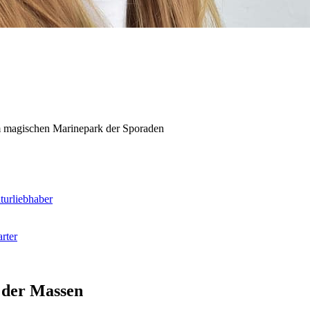
em magischen Marinepark der Sporaden
turliebhaber
rter
s der Massen