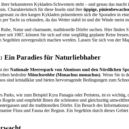
n ihrer bekannteren Kykladen-Schwestern steht – und genau das macht ih
is. Charakteristisch für diese Inseln sind ihre
üppige, pinienbewachs
gensatz zu den kargen Kykladen präsentieren sich die Sporaden in ei
seln per Yacht zu erkunden, da das Wetter stabil ist und die Winde meist
ie Ruhe, Natur und charmante, traditionelle Dörfer suchen. Hier finden 
r seit 1987, können Sie sich auf eine sorgfältig geplante Reise freuen
en Segeltörn unvergesslich machen werden. Lassen Sie sich von der Ma
: Ein Paradies für Naturliebhaber
st der
Nationale Meerespark von Alonissos und den Nördlichen Sp
terben bedrohte
Mönchsrobbe (Monachus monachus)
. Wenn Sie in d
sos sind kristallklar und bieten hervorragende Bedingungen zum Schn
Parks, wie zum Beispiel Kyra Panagia oder Peristera, ist es wichtig
n Regeln und empfiehlt Ihnen die schönsten und gleichzeitig umweltfreu
astergassen und die traditionellen Dörfer. Ein Besuch des Informations
rine Flora und Fauna der Region. Ein Segeltörn durch dieses Gebiet ist
rwacht