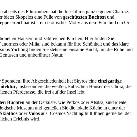
h abseits des Filmzaubers hat die Insel ihren ganz eigenen Charme.
er bietet Skopelos eine Fülle von
geschützten Buchten
und
reppe erreichbar ist – ein ikonisches Motiv aus dem Film und ein Ort
tionellen Häusern und zahlreichen Kirchen. Hier finden Sie
Panormos oder Milia, sind bekannt für ihre Schönheit und das klare
osmos Yachting finden Sie stets eine einsame Bucht, um die Ruhe und
n Genüssen und unberührter Natur.
der Sporaden. Ihre Abgeschiedenheit hat Skyros eine
einzigartige
hitektur
, insbesondere die weißen, kubischen Häuser der Chora, die
eltenen Pferderasse, die frei auf der Insel lebt.
ten Buchten
an der Ostküste, wie Pefkos oder Atsitsa, sind ideale
ologische Museum und genießen Sie die lokale Küche in einer der
Skiathos
oder
Volos
aus. Cosmos Yachting hilft Ihnen gerne bei der
lichen Erlebnis wird.