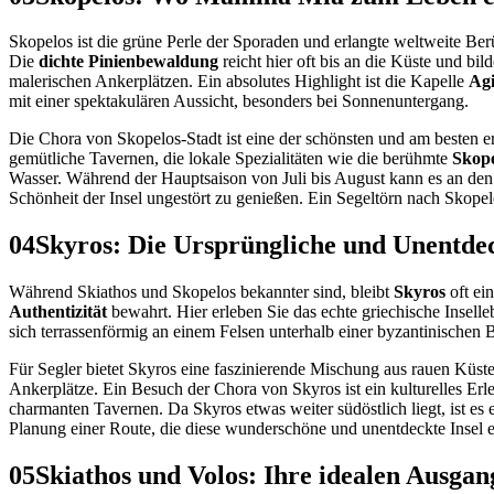
Skopelos ist die grüne Perle der Sporaden und erlangte weltweite Be
Die
dichte Pinienbewaldung
reicht hier oft bis an die Küste und b
malerischen Ankerplätzen. Ein absolutes Highlight ist die Kapelle
Agi
mit einer spektakulären Aussicht, besonders bei Sonnenuntergang.
Die Chora von Skopelos-Stadt ist eine der schönsten und am besten er
gemütliche Tavernen, die lokale Spezialitäten wie die berühmte
Skope
Wasser. Während der Hauptsaison von Juli bis August kann es an den 
Schönheit der Insel ungestört zu genießen. Ein Segeltörn nach Skopel
04
Skyros: Die Ursprüngliche und Unentde
Während Skiathos und Skopelos bekannter sind, bleibt
Skyros
oft ei
Authentizität
bewahrt. Hier erleben Sie das echte griechische Inselle
sich terrassenförmig an einem Felsen unterhalb einer byzantinischen
Für Segler bietet Skyros eine faszinierende Mischung aus rauen Küs
Ankerplätze. Ein Besuch der Chora von Skyros ist ein kulturelles Er
charmanten Tavernen. Da Skyros etwas weiter südöstlich liegt, ist es e
Planung einer Route, die diese wunderschöne und unentdeckte Insel ei
05
Skiathos und Volos: Ihre idealen Ausga