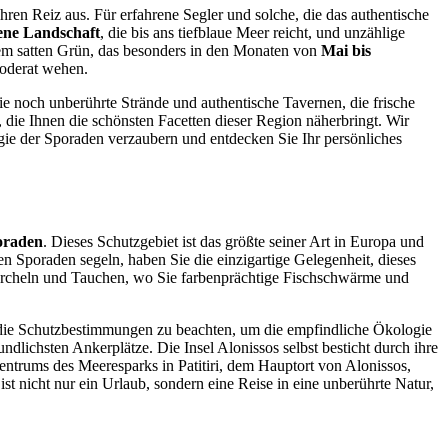
ren Reiz aus. Für erfahrene Segler und solche, die das authentische
ene Landschaft
, die bis ans tiefblaue Meer reicht, und unzählige
nem satten Grün, das besonders in den Monaten von
Mai bis
 moderat wehen.
Sie noch unberührte Strände und authentische Tavernen, die frische
, die Ihnen die schönsten Facetten dieser Region näherbringt. Wir
gie der Sporaden verzaubern und entdecken Sie Ihr persönliches
oraden
. Dieses Schutzgebiet ist das größte seiner Art in Europa und
en Sporaden segeln, haben Sie die einzigartige Gelegenheit, dieses
orcheln und Tauchen, wo Sie farbenprächtige Fischschwärme und
, die Schutzbestimmungen zu beachten, um die empfindliche Ökologie
ndlichsten Ankerplätze. Die Insel Alonissos selbst besticht durch ihre
zentrums des Meeresparks in Patitiri, dem Hauptort von Alonissos,
 nicht nur ein Urlaub, sondern eine Reise in eine unberührte Natur,