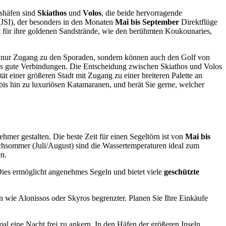
ishäfen sind
Skiathos
und
Volos
, die beide hervorragende
 (JSI), der besonders in den Monaten
Mai bis September
Direktflüge
nnt für ihre goldenen Sandstrände, wie den berühmten Koukounaries,
cht nur Zugang zu den Sporaden, sondern können auch den Golf von
alls gute Verbindungen. Die Entscheidung zwischen Skiathos und Volos
t einer größeren Stadt mit Zugang zu einer breiteren Palette an
is hin zu luxuriösen Katamaranen, und berät Sie gerne, welcher
hmer gestalten. Die beste Zeit für einen Segeltörn ist von
Mai bis
chsommer (Juli/August) sind die Wassertemperaturen ideal zum
n.
Dies ermöglicht angenehmes Segeln und bietet viele
geschützte
n wie Alonissos oder Skyros begrenzter. Planen Sie Ihre Einkäufe
mal eine Nacht frei zu ankern. In den Häfen der größeren Inseln