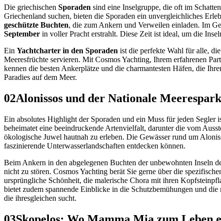
Die griechischen
Sporaden
sind eine Inselgruppe, die oft im Schatte
Griechenland suchen, bieten die Sporaden ein unvergleichliches Erlebn
geschützte Buchten
, die zum Ankern und Verweilen einladen. Im Ge
September
in voller Pracht erstrahlt. Diese Zeit ist ideal, um die In
Ein
Yachtcharter in den Sporaden
ist die perfekte Wahl für alle, d
Meeresfrüchte servieren. Mit Cosmos Yachting, Ihrem erfahrenen Partne
kennen die besten Ankerplätze und die charmantesten Häfen, die Ihr
Paradies auf dem Meer.
02
Alonissos und der Nationale Meerespark
Ein absolutes Highlight der Sporaden und ein Muss für jeden Segler i
beheimatet eine beeindruckende Artenvielfalt, darunter die vom Auss
ökologische Juwel hautnah zu erleben. Die Gewässer rund um Alonis
faszinierende Unterwasserlandschaften entdecken können.
Beim Ankern in den abgelegenen Buchten der unbewohnten Inseln des 
nicht zu stören. Cosmos Yachting berät Sie gerne über die spezifische
ursprüngliche Schönheit, die malerische Chora mit ihren Kopfsteinpfl
bietet zudem spannende Einblicke in die Schutzbemühungen und die ma
die ihresgleichen sucht.
03
Skopelos: Wo Mamma Mia zum Leben e