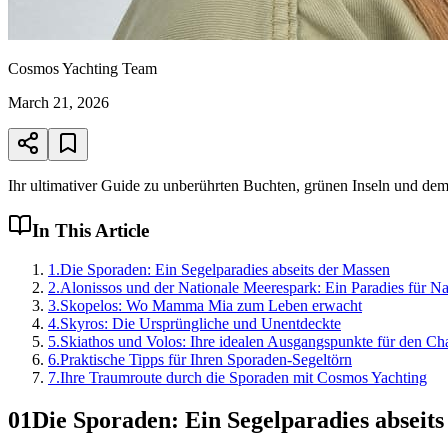
Cosmos Yachting Team
March 21, 2026
Ihr ultimativer Guide zu unberührten Buchten, grünen Inseln und d
In This Article
1
.
Die Sporaden: Ein Segelparadies abseits der Massen
2
.
Alonissos und der Nationale Meerespark: Ein Paradies für Na
3
.
Skopelos: Wo Mamma Mia zum Leben erwacht
4
.
Skyros: Die Ursprüngliche und Unentdeckte
5
.
Skiathos und Volos: Ihre idealen Ausgangspunkte für den Cha
6
.
Praktische Tipps für Ihren Sporaden-Segeltörn
7
.
Ihre Traumroute durch die Sporaden mit Cosmos Yachting
01
Die Sporaden: Ein Segelparadies abseit