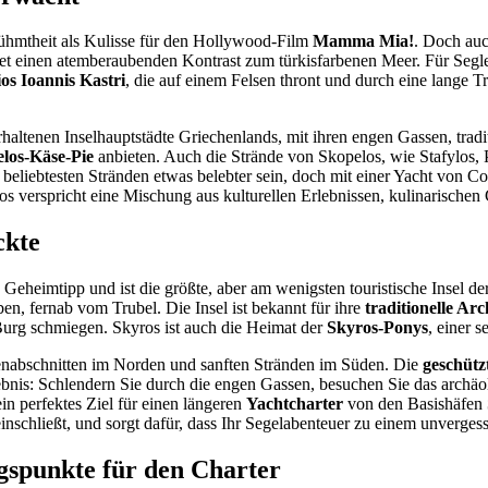
rühmtheit als Kulisse für den Hollywood-Film
Mamma Mia!
. Doch auc
ildet einen atemberaubenden Kontrast zum türkisfarbenen Meer. Für Segl
os Ioannis Kastri
, die auf einem Felsen thront und durch eine lange T
haltenen Inselhauptstädte Griechenlands, mit ihren engen Gassen, tradi
los-Käse-Pie
anbieten. Auch die Strände von Skopelos, wie Stafylos, 
beliebtesten Stränden etwas belebter sein, doch mit einer Yacht von C
os verspricht eine Mischung aus kulturellen Erlebnissen, kulinarische
ckte
n Geheimtipp und ist die größte, aber am wenigsten touristische Insel 
ben, fernab vom Trubel. Die Insel ist bekannt für ihre
traditionelle Arc
 Burg schmiegen. Skyros ist auch die Heimat der
Skyros-Ponys
, einer s
tenabschnitten im Norden und sanften Stränden im Süden. Die
geschütz
lebnis: Schlendern Sie durch die engen Gassen, besuchen Sie das archä
in perfektes Ziel für einen längeren
Yachtcharter
von den Basishäfen
nschließt, und sorgt dafür, dass Ihr Segelabenteuer zu einem unvergess
ngspunkte für den Charter