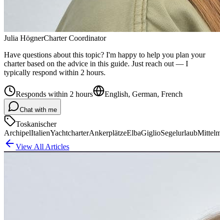
Julia Högner
Charter Coordinator
Have questions about this topic? I'm happy to help you plan your
charter based on the advice in this guide. Just reach out — I
typically respond within 2 hours.
Responds within 2 hours
English, German, French
Chat with me
Toskanischer
Archipel
Italien
Yachtcharter
Ankerplätze
Elba
Giglio
Segelurlaub
Mittel
View All Articles