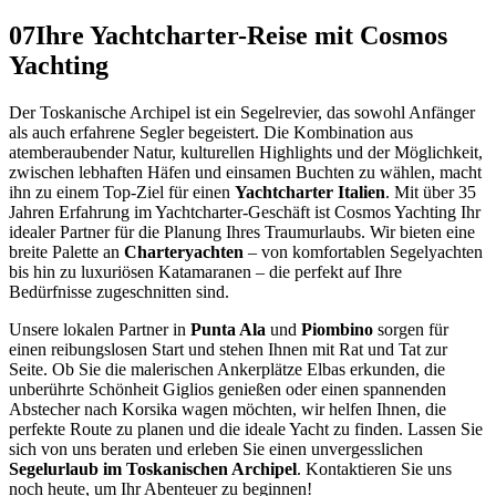
07
Ihre Yachtcharter-Reise mit Cosmos
Yachting
Der Toskanische Archipel ist ein Segelrevier, das sowohl Anfänger
als auch erfahrene Segler begeistert. Die Kombination aus
atemberaubender Natur, kulturellen Highlights und der Möglichkeit,
zwischen lebhaften Häfen und einsamen Buchten zu wählen, macht
ihn zu einem Top-Ziel für einen
Yachtcharter Italien
. Mit über 35
Jahren Erfahrung im Yachtcharter-Geschäft ist Cosmos Yachting Ihr
idealer Partner für die Planung Ihres Traumurlaubs. Wir bieten eine
breite Palette an
Charteryachten
– von komfortablen Segelyachten
bis hin zu luxuriösen Katamaranen – die perfekt auf Ihre
Bedürfnisse zugeschnitten sind.
Unsere lokalen Partner in
Punta Ala
und
Piombino
sorgen für
einen reibungslosen Start und stehen Ihnen mit Rat und Tat zur
Seite. Ob Sie die malerischen Ankerplätze Elbas erkunden, die
unberührte Schönheit Giglios genießen oder einen spannenden
Abstecher nach Korsika wagen möchten, wir helfen Ihnen, die
perfekte Route zu planen und die ideale Yacht zu finden. Lassen Sie
sich von uns beraten und erleben Sie einen unvergesslichen
Segelurlaub im Toskanischen Archipel
. Kontaktieren Sie uns
noch heute, um Ihr Abenteuer zu beginnen!