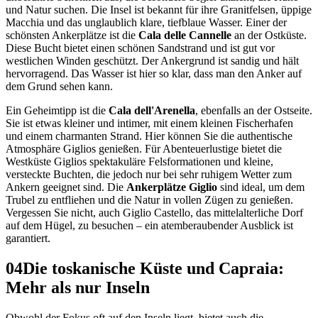
und Natur suchen. Die Insel ist bekannt für ihre Granitfelsen, üppige
Macchia und das unglaublich klare, tiefblaue Wasser. Einer der
schönsten Ankerplätze ist die
Cala delle Cannelle
an der Ostküste.
Diese Bucht bietet einen schönen Sandstrand und ist gut vor
westlichen Winden geschützt. Der Ankergrund ist sandig und hält
hervorragend. Das Wasser ist hier so klar, dass man den Anker auf
dem Grund sehen kann.
Ein Geheimtipp ist die
Cala dell'Arenella
, ebenfalls an der Ostseite.
Sie ist etwas kleiner und intimer, mit einem kleinen Fischerhafen
und einem charmanten Strand. Hier können Sie die authentische
Atmosphäre Giglios genießen. Für Abenteuerlustige bietet die
Westküste Giglios spektakuläre Felsformationen und kleine,
versteckte Buchten, die jedoch nur bei sehr ruhigem Wetter zum
Ankern geeignet sind. Die
Ankerplätze Giglio
sind ideal, um dem
Trubel zu entfliehen und die Natur in vollen Zügen zu genießen.
Vergessen Sie nicht, auch Giglio Castello, das mittelalterliche Dorf
auf dem Hügel, zu besuchen – ein atemberaubender Ausblick ist
garantiert.
04
Die toskanische Küste und Capraia:
Mehr als nur Inseln
Obwohl der Fokus oft auf den Inseln liegt, bietet auch die