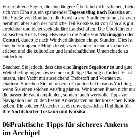
Für erfahrene Segler, die eine längere Überfahrt nicht scheuen, bietet
sich von Elba aus ein spannender
Tagesausflug nach Korsika
an.
Die Straße von Bonifacio, die Korsika von Sardinien trennt, ist zwar
berühmt, aber auch der nördliche Teil Korsikas ist von Elba aus gut
erreichbar und bietet spektakuläre Landschaften. Die Überfahrt zur
korsischen Küste, beispielsweise in die Nähe von
Macinaggio
oder
Centuri
, dauert je nach Windverhältnissen einige Stunden. Dies ist
eine hervorragende Möglichkeit, zwei Länder in einem Urlaub zu
erleben und die kulturellen und landschaftlichen Unterschiede zu
entdecken.
Beachten Sie jedoch, dass dies eine
längere Segeltour
ist und gute
Wetterbedingungen sowie eine sorgfältige Planung erfordert. Es ist
ratsam, eine Yacht mit ausreichend Treibstoff und Vorräten zu
chartern. Sprechen Sie mit unseren Experten bei Cosmos Yachting,
wenn Sie einen solchen Ausflug planen. Wir können Ihnen nicht nur
die passende Yacht empfehlen, sondern auch wertvolle Tipps zur
Navigation und zu den besten Ankerplätzen an der korsischen Küste
geben. Ein solcher Abstecher ist ein unvergessliches Highlight für
Ihre
Yachtcharter Toskana und Korsika
.
06
Praktische Tipps für sicheres Ankern
im Archipel