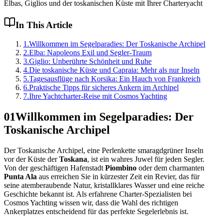
Elbas, Giglios und der toskanischen Küste mit Ihrer Charteryacht
In This Article
1
.
Willkommen im Segelparadies: Der Toskanische Archipel
2
.
Elba: Napoleons Exil und Segler-Traum
3
.
Giglio: Unberührte Schönheit und Ruhe
4
.
Die toskanische Küste und Capraia: Mehr als nur Inseln
5
.
Tagesausflüge nach Korsika: Ein Hauch von Frankreich
6
.
Praktische Tipps für sicheres Ankern im Archipel
7
.
Ihre Yachtcharter-Reise mit Cosmos Yachting
01
Willkommen im Segelparadies: Der
Toskanische Archipel
Der Toskanische Archipel, eine Perlenkette smaragdgrüner Inseln
vor der Küste der
Toskana
, ist ein wahres Juwel für jeden Segler.
Von der geschäftigen Hafenstadt
Piombino
oder dem charmanten
Punta Ala
aus erreichen Sie in kürzester Zeit ein Revier, das für
seine atemberaubende Natur, kristallklares Wasser und eine reiche
Geschichte bekannt ist. Als erfahrene Charter-Spezialisten bei
Cosmos Yachting wissen wir, dass die Wahl des richtigen
Ankerplatzes entscheidend für das perfekte Segelerlebnis ist.