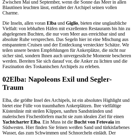
Zwischen Mai und September, wenn die Sonne das Meer in allen
Blautönen leuchten lässt, entfaltet der Archipel seinen vollen
Charme.
Die Inseln, allen voran
Elba
und
Giglio
, bieten eine unglaubliche
Vielfalt: von lebhaften Häfen mit exzellenten Restaurants bis hin zu
abgelegenen Buchten, die nur vom Meer aus erreichbar sind und
absolute Ruhe versprechen. Das Segeln hier ist eine Mischung aus
entspanntem Cruisen und der Entdeckung versteckter Schätze. Wir
teilen unsere besten Empfehlungen für Ankerplätze, die nicht nur
sicher sind, sondern Ihnen auch unvergessliche Momente bescheren
werden. Bereiten Sie sich darauf vor, die Anker zu lichten und die
Faszination des Toskanischen Archipels zu erleben.
02
Elba: Napoleons Exil und Segler-
Traum
Elba, die größte Insel des Archipels, ist ein absolutes Highlight und
bietet eine Fülle von traumhaften Ankerplätzen. Ihre vielfältige
Küstenlinie mit steilen Klippen, sanften Sandstränden und
malerischen Fischerdörfern macht sie zum idealen Ziel für einen
Yachtcharter Elba
. Ein Muss ist die
Bucht von Fetovaia
im
Südwesten. Hier finden Sie feinen weißen Sand und türkisfarbenes
Wasser, das zum Schwimmen und Schnorcheln einlädt. Der