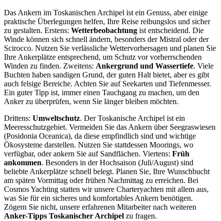
Das Ankern im Toskanischen Archipel ist ein Genuss, aber einige
praktische Überlegungen helfen, Ihre Reise reibungslos und sicher
zu gestalten. Erstens:
Wetterbeobachtung
ist entscheidend. Die
Winde können sich schnell ändern, besonders der Mistral oder der
Scirocco. Nutzen Sie verlässliche Wettervorhersagen und planen Sie
Ihre Ankerplätze entsprechend, um Schutz vor vorherrschenden
Winden zu finden. Zweitens:
Ankergrund und Wassertiefe
. Viele
Buchten haben sandigen Grund, der guten Halt bietet, aber es gibt
auch felsige Bereiche. Achten Sie auf Seekarten und Tiefenmesser.
Ein guter Tipp ist, immer einen Tauchgang zu machen, um den
Anker zu überprüfen, wenn Sie länger bleiben möchten.
Drittens:
Umweltschutz
. Der Toskanische Archipel ist ein
Meeresschutzgebiet. Vermeiden Sie das Ankern über Seegraswiesen
(Posidonia Oceanica), da diese empfindlich sind und wichtige
Ökosysteme darstellen. Nutzen Sie stattdessen Moorings, wo
verfügbar, oder ankern Sie auf Sandflächen. Viertens:
Früh
ankommen
. Besonders in der Hochsaison (Juli/August) sind
beliebte Ankerplätze schnell belegt. Planen Sie, Ihre Wunschbucht
am späten Vormittag oder frühen Nachmittag zu erreichen. Bei
Cosmos Yachting statten wir unsere Charteryachten mit allem aus,
was Sie für ein sicheres und komfortables Ankern benötigen.
Zögern Sie nicht, unsere erfahrenen Mitarbeiter nach weiteren
Anker-Tipps Toskanischer Archipel
zu fragen.