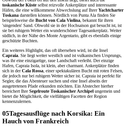
toskanische Küste
selbst reizvolle Ankerplätze und interessante
Häfen, die eine willkommene Abwechslung auf Ihrer
Yachtcharter
Toskana
darstellen können. Nördlich von Punta Ala finden Sie
beispielsweise die
Bucht von Cala Violina
, bekannt für ihren
'singenden' Sand. Obwohl sie in der Hochsaison gut besucht ist, ist
sie bei ruhigem Wetter ein wunderschöner Tagesankerplatz. Weiter
südlich, in der Nähe des Monte Argentario, gibt es ebenfalls einige
geschützte Buchten.
Ein weiteres Highlight, das oft übersehen wird, ist die Insel
Capraia
. Sie liegt weiter westlich und ist vulkanischen Ursprungs,
was ihr eine einzigartige, raue Landschaft verleiht. Der einzige
Hafen, Capraia Isola, ist klein, aber charmant. Ankerplätze finden
sich in der
Cala Rossa
, einer spektakulären Bucht mit roten Felsen,
die jedoch nur bei ruhigem Wetter sicher ist. Capraia ist perfekt für
Segler, die das Abenteuer suchen und eine Insel abseits der
ausgetretenen Pfade erkunden möchten. Ein Abstecher hierher
bereichert Ihre
Segelroute Toskanischer Archipel
ungemein und
bietet die Möglichkeit, die vielfältigen Facetten der Region
kennenzulernen.
05
Tagesausflüge nach Korsika: Ein
Hauch von Frankreich