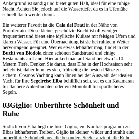
Ankergrund ist sandig und bietet guten Halt, ideal für eine ruhige
Nacht. Achten Sie jedoch auf die Wassertiefe, da es in Ufernähe
schnell flach werden kann.
Ein weiterer Favorit ist die
Cala dei Frati
in der Nähe von
Portoferraio. Diese kleine, geschützte Bucht ist oft weniger
frequentiert und bietet eine idyllische Kulisse mit felsigen Ufern und
klarem Wasser. Für eine Übernachtung ist sie bei ruhigem Wetter
hervorragend geeignet. Wer es etwas lebhafter mag, findet in der
Bucht von Biodola
einen schönen Sandstrand und einige
Restaurants an Land. Hier ankert man auf Sand bei etwa 5-10
Metern Tiefe. Denken Sie daran, dass Elba in der Hochsaison sehr
beliebt ist, daher lohnt es sich, frühzeitig die besten Plätze zu
sichern. Cosmos Yachting kann Ihnen bei der Auswahl der idealen
Yacht für Ihre
Segelreise Elba
behilflich sein, sei es ein Katamaran
für flachere Ankerbuchten oder ein Monohull für sportlicheres
Segeln.
03
Giglio: Unberührte Schönheit und
Ruhe
Südlich von Elba liegt die Insel Giglio, ein Kontrastprogramm zu
Elbas lebhafterem Treiben. Giglio ist kleiner, wilder und strahlt eine
unberührte Schönheit aus, die besonders Segler anzieht, die Ruhe