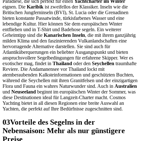
Paradiese, die sich perfekt für einen
Yachtcharter im Winter
eignen. Die
Karibik
ist zweifellos der Klassiker. Inseln wie die
Britischen Jungferninseln (BVI), St. Lucia oder die Grenadinen
bieten konstante Passatwinde, türkisfarbenes Wasser und eine
lebendige Kultur. Hier können Sie dem europäischen Winter
entfliehen und in T-Shirt und Badehose segeln. Ein weiterer
Geheimtipp sind die
Kanarischen Inseln
, die mit ihrem ganzjährig
milden Klima und den faszinierenden Vulkanlandschaften eine
hervorragende Alternative darstellen. Sie sind auch für
Atlantiküberquerungen ein beliebter Ausgangspunkt und bieten
anspruchsvollere Segelbedingungen für erfahrene Skipper. Wer es
exotischer mag, findet in
Thailand
oder den
Seychellen
traumhafte
Reviere. Die Andamanensee vor Thailand lockt mit
atemberaubenden Kalksteinformationen und geschützten Buchten,
während die Seychellen mit ihren Granitfelsen und der einzigartigen
Flora und Fauna ein wahres Naturwunder sind. Auch in
Australien
und
Neuseeland
beginnt im europäischen Winter der Sommer, was
diese Destinationen ideal für Langzeit-Charter macht. Cosmos
Yachting bietet in all diesen Regionen eine breite Auswahl an
Yachten, die perfekt auf Ihre Bedürfnisse zugeschnitten sind.
03
Vorteile des Segelns in der
Nebensaison: Mehr als nur günstigere
Preise