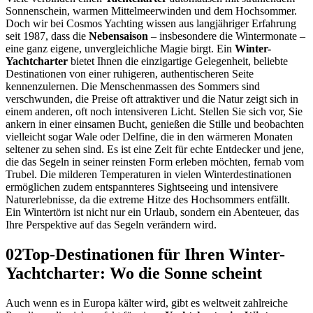
Sonnenschein, warmen Mittelmeerwinden und dem Hochsommer.
Doch wir bei Cosmos Yachting wissen aus langjähriger Erfahrung
seit 1987, dass die
Nebensaison
– insbesondere die Wintermonate –
eine ganz eigene, unvergleichliche Magie birgt. Ein
Winter-
Yachtcharter
bietet Ihnen die einzigartige Gelegenheit, beliebte
Destinationen von einer ruhigeren, authentischeren Seite
kennenzulernen. Die Menschenmassen des Sommers sind
verschwunden, die Preise oft attraktiver und die Natur zeigt sich in
einem anderen, oft noch intensiveren Licht. Stellen Sie sich vor, Sie
ankern in einer einsamen Bucht, genießen die Stille und beobachten
vielleicht sogar Wale oder Delfine, die in den wärmeren Monaten
seltener zu sehen sind. Es ist eine Zeit für echte Entdecker und jene,
die das Segeln in seiner reinsten Form erleben möchten, fernab vom
Trubel. Die milderen Temperaturen in vielen Winterdestinationen
ermöglichen zudem entspannteres Sightseeing und intensivere
Naturerlebnisse, da die extreme Hitze des Hochsommers entfällt.
Ein Wintertörn ist nicht nur ein Urlaub, sondern ein Abenteuer, das
Ihre Perspektive auf das Segeln verändern wird.
02
Top-Destinationen für Ihren Winter-
Yachtcharter: Wo die Sonne scheint
Auch wenn es in Europa kälter wird, gibt es weltweit zahlreiche