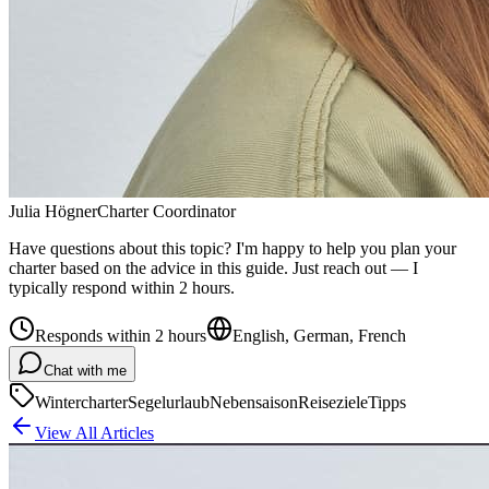
Julia Högner
Charter Coordinator
Have questions about this topic? I'm happy to help you plan your
charter based on the advice in this guide. Just reach out — I
typically respond within 2 hours.
Responds within 2 hours
English, German, French
Chat with me
Wintercharter
Segelurlaub
Nebensaison
Reiseziele
Tipps
View All Articles