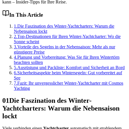
kann – Insider-Tipps für Ihre Reise.
In This Article
1
.
Die Faszination des Winter-Yachtcharters: Warum die
Nebensaison lockt
2
.
Top-Destinationen für Ihren Winter-Yachtcharter: Wo die
Sonne scheint
3
.
Vorteile des Segelns in der Nebensaison: Mehr als nur
günstigere Preise
4
.
Planung und Vorbereitung: Was Sie für Ihren Wintertörn
beachten sollten
5
.
Ausrüstung und Packliste: Komfort und Sicherheit an Bord
6
.
Sicherheitsaspekte beim Wintersegeln: Gut vorbereitet auf
See
7
.
Fazit: Ihr unvergesslicher Winter-Yachtcharter mit Cosmos
Yachting
01
Die Faszination des Winter-
Yachtcharters: Warum die Nebensaison
lockt
Viele verbinden einen
Yachtcharter
automatisch mit strahlendem