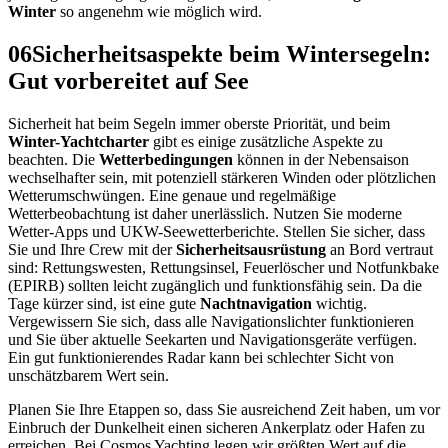
Winter
so angenehm wie möglich wird.
06
Sicherheitsaspekte beim Wintersegeln:
Gut vorbereitet auf See
Sicherheit hat beim Segeln immer oberste Priorität, und beim
Winter-Yachtcharter
gibt es einige zusätzliche Aspekte zu
beachten. Die
Wetterbedingungen
können in der Nebensaison
wechselhafter sein, mit potenziell stärkeren Winden oder plötzlichen
Wetterumschwüngen. Eine genaue und regelmäßige
Wetterbeobachtung ist daher unerlässlich. Nutzen Sie moderne
Wetter-Apps und UKW-Seewetterberichte. Stellen Sie sicher, dass
Sie und Ihre Crew mit der
Sicherheitsausrüstung
an Bord vertraut
sind: Rettungswesten, Rettungsinsel, Feuerlöscher und Notfunkbake
(EPIRB) sollten leicht zugänglich und funktionsfähig sein. Da die
Tage kürzer sind, ist eine gute
Nachtnavigation
wichtig.
Vergewissern Sie sich, dass alle Navigationslichter funktionieren
und Sie über aktuelle Seekarten und Navigationsgeräte verfügen.
Ein gut funktionierendes Radar kann bei schlechter Sicht von
unschätzbarem Wert sein.
Planen Sie Ihre Etappen so, dass Sie ausreichend Zeit haben, um vor
Einbruch der Dunkelheit einen sicheren Ankerplatz oder Hafen zu
erreichen. Bei Cosmos Yachting legen wir größten Wert auf die