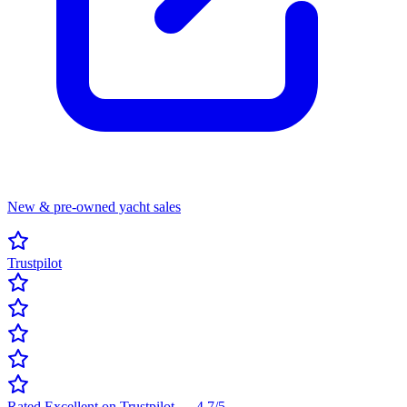
New & pre-owned yacht sales
Trustpilot
Rated Excellent on Trustpilot
—
4.7
/5