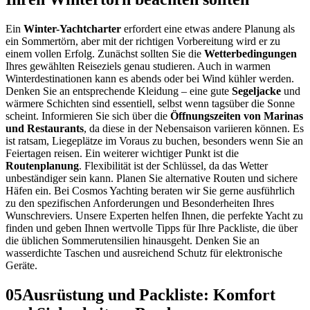
Ein
Winter-Yachtcharter
erfordert eine etwas andere Planung als
ein Sommertörn, aber mit der richtigen Vorbereitung wird er zu
einem vollen Erfolg. Zunächst sollten Sie die
Wetterbedingungen
Ihres gewählten Reiseziels genau studieren. Auch in warmen
Winterdestinationen kann es abends oder bei Wind kühler werden.
Denken Sie an entsprechende Kleidung – eine gute
Segeljacke
und
wärmere Schichten sind essentiell, selbst wenn tagsüber die Sonne
scheint. Informieren Sie sich über die
Öffnungszeiten von Marinas
und Restaurants
, da diese in der Nebensaison variieren können. Es
ist ratsam, Liegeplätze im Voraus zu buchen, besonders wenn Sie an
Feiertagen reisen. Ein weiterer wichtiger Punkt ist die
Routenplanung
. Flexibilität ist der Schlüssel, da das Wetter
unbeständiger sein kann. Planen Sie alternative Routen und sichere
Häfen ein. Bei Cosmos Yachting beraten wir Sie gerne ausführlich
zu den spezifischen Anforderungen und Besonderheiten Ihres
Wunschreviers. Unsere Experten helfen Ihnen, die perfekte Yacht zu
finden und geben Ihnen wertvolle Tipps für Ihre Packliste, die über
die üblichen Sommerutensilien hinausgeht. Denken Sie an
wasserdichte Taschen und ausreichend Schutz für elektronische
Geräte.
05
Ausrüstung und Packliste: Komfort