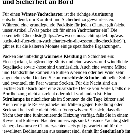
und Sicherheit an Bord
Für einen
Winter-Yachtcharter
ist die richtige Ausrüstung
entscheidend, um Komfort und Sicherheit zu gewährleisten.
Während eine grundlegende Packliste für jeden Charter gilt (siehe
unser Artikel „[Was packe ich für einen Yachtcharter ein? Die
essentielle Checkliste](https://www.cosmosyachting.de/blog/was-
packe-ich-fuer-einen-yachtcharter-ein-die-essentielle-checkliste)“),
gibt es für die kälteren Monate einige spezifische Ergänzungen.
Packen Sie unbedingt
wärmere Kleidung
in Schichten ein:
Fleecejacken, langärmelige Shirts und eine wasser- und winddichte
Segeljacke sowie -hose sind unerlässlich. Auch eine warme Mütze
und Handschuhe können an kühlen Abenden oder bei Wind sehr
angenehm sein. Denken Sie an
rutschfeste Schuhe
mit heller Sohle
und eventuell ein Paar warme Socken. Für die Nacht sind ein
leichter Schlafsack oder eine zusätzliche Decke von Vorteil, falls die
Bordheizung nicht ausreicht oder nicht vorhanden ist. Eine
Stirnlampe
ist nützlicher als im Sommer, da die Tage kürzer sind.
Auch eine gute Reiseapotheke mit Mitteln gegen Erkältung oder
Seekrankheit sollte nicht fehlen. Vergewissern Sie sich, dass die
Yacht über eine funktionierende Heizung verfügt, falls Sie in einem
Revier mit kühleren Nächten unterwegs sind. Cosmos Yachting stellt
sicher, dass unsere Charteryachten stets gut gewartet und für die
jeweiligen Bedingungen ausgestattet sind, damit Ihr
Segelurlaub im