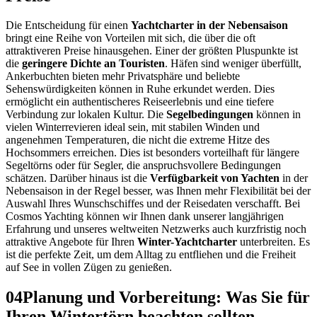
Die Entscheidung für einen
Yachtcharter in der Nebensaison
bringt eine Reihe von Vorteilen mit sich, die über die oft
attraktiveren Preise hinausgehen. Einer der größten Pluspunkte ist
die
geringere Dichte an Touristen
. Häfen sind weniger überfüllt,
Ankerbuchten bieten mehr Privatsphäre und beliebte
Sehenswürdigkeiten können in Ruhe erkundet werden. Dies
ermöglicht ein authentischeres Reiseerlebnis und eine tiefere
Verbindung zur lokalen Kultur. Die
Segelbedingungen
können in
vielen Winterrevieren ideal sein, mit stabilen Winden und
angenehmen Temperaturen, die nicht die extreme Hitze des
Hochsommers erreichen. Dies ist besonders vorteilhaft für längere
Segeltörns oder für Segler, die anspruchsvollere Bedingungen
schätzen. Darüber hinaus ist die
Verfügbarkeit von Yachten
in der
Nebensaison in der Regel besser, was Ihnen mehr Flexibilität bei der
Auswahl Ihres Wunschschiffes und der Reisedaten verschafft. Bei
Cosmos Yachting können wir Ihnen dank unserer langjährigen
Erfahrung und unseres weltweiten Netzwerks auch kurzfristig noch
attraktive Angebote für Ihren
Winter-Yachtcharter
unterbreiten. Es
ist die perfekte Zeit, um dem Alltag zu entfliehen und die Freiheit
auf See in vollen Zügen zu genießen.
04
Planung und Vorbereitung: Was Sie für
Ihren Wintertörn beachten sollten