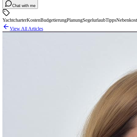
Chat with me
Yachtcharter
Kosten
Budgetierung
Planung
Segelurlaub
Tipps
Nebenkost
View All Articles