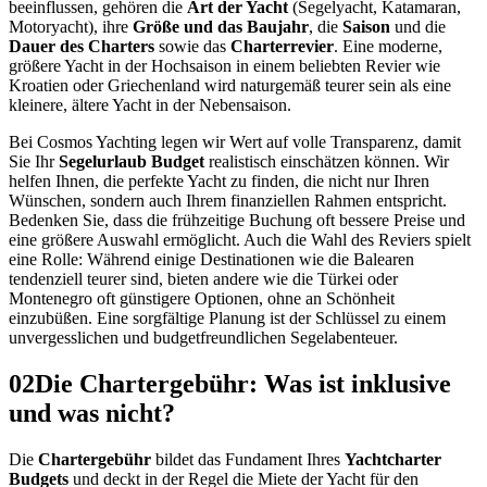
beeinflussen, gehören die
Art der Yacht
(Segelyacht, Katamaran,
Motoryacht), ihre
Größe und das Baujahr
, die
Saison
und die
Dauer des Charters
sowie das
Charterrevier
. Eine moderne,
größere Yacht in der Hochsaison in einem beliebten Revier wie
Kroatien oder Griechenland wird naturgemäß teurer sein als eine
kleinere, ältere Yacht in der Nebensaison.
Bei Cosmos Yachting legen wir Wert auf volle Transparenz, damit
Sie Ihr
Segelurlaub Budget
realistisch einschätzen können. Wir
helfen Ihnen, die perfekte Yacht zu finden, die nicht nur Ihren
Wünschen, sondern auch Ihrem finanziellen Rahmen entspricht.
Bedenken Sie, dass die frühzeitige Buchung oft bessere Preise und
eine größere Auswahl ermöglicht. Auch die Wahl des Reviers spielt
eine Rolle: Während einige Destinationen wie die Balearen
tendenziell teurer sind, bieten andere wie die Türkei oder
Montenegro oft günstigere Optionen, ohne an Schönheit
einzubüßen. Eine sorgfältige Planung ist der Schlüssel zu einem
unvergesslichen und budgetfreundlichen Segelabenteuer.
02
Die Chartergebühr: Was ist inklusive
und was nicht?
Die
Chartergebühr
bildet das Fundament Ihres
Yachtcharter
Budgets
und deckt in der Regel die Miete der Yacht für den