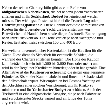
Neben der reinen Chartergebühr gibt es eine Reihe von
obligatorischen Nebenkosten
, die bei nahezu jedem Yachtcharter
anfallen und in Ihr
Segelurlaub Budget
fest eingeplant werden
müssen. Der wichtigste Posten ist hierbei die
Transit Log
oder
Endreinigungspauschale
. Diese Gebühr deckt die administrativen
Kosten für die Übergabe der Yacht, die Bereitstellung von
Bettwäsche und Handtüchern sowie die professionelle Endreinigung
nach Ihrer Rückkehr ab. Die Höhe variiert je nach Yachtgröße und
Revier, liegt aber meist zwischen 150 und 400 Euro.
Ein weiterer unvermeidlicher Kostenfaktor ist die
Kaution
für die
Yacht. Diese dient als Sicherheit für eventuelle Schäden, die
während des Charters entstehen könnten. Die Höhe der Kaution
kann beträchtlich sein (oft 1.500 bis 5.000 Euro oder mehr) und
wird in der Regel per Kreditkarte hinterlegt oder in bar gezahlt. Eine
Alternative ist die
Kautionsversicherung
, die gegen eine geringere
Prämie das Risiko der Kaution abdeckt und Ihnen im Schadensfall
den Selbstbehalt erspart. Wir empfehlen bei Cosmos Yachting oft
den Abschluss einer solchen Versicherung, um Ihr Risiko zu
minimieren und Ihr
Yachtcharter Budget
zu schützen. Auch der
Treibstoff
ist eine obligatorische Ausgabe, die je nach Fahrweise
und zurückgelegter Strecke variiert und am Ende des Törns
abgerechnet wird.