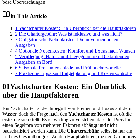
böse Überraschungen
In This Article
1
.
Yachtcharter Kosten: Ein Überblick über die Hauptfaktoren
2
.
Die Chartergebühr: Was ist inklusive und was nicht?
3
.
Obligatorische Nebenkosten: Die unvermeidlichen
Ausgaben
4
.
Optionale Nebenkosten: Komfort und Extras nach Wunsch
5
.
Verpflegung, Hafen- und Liegegebühren: Die laufenden
Ausgaben an Bord
6
.
Saisonale Preisunterschiede und Frühbuchervorteile
7
.
Praktische Tipps zur Budgetplanung und Kostenkontrolle
01
Yachtcharter Kosten: Ein Überblick
über die Hauptfaktoren
Ein Yachtcharter ist der Inbegriff von Freiheit und Luxus auf dem
Wasser, doch die Frage nach den
Yachtcharter Kosten
ist oft die
erste, die sich stellt. Es ist wichtig zu verstehen, dass der Preis für
einen Segeltörn von mehreren Faktoren abhängt und nicht
pauschalisiert werden kann. Die
Chartergebühr
selbst ist nur ein
Teil des Gesamtbudgets. Zu den Hauptfaktoren, die den Grundpreis