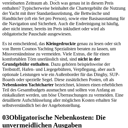
vereinbarten Zeitraum ab. Doch was genau ist in diesem Preis
enthalten? Typischerweise beinhaltet die Chartergebühr die Nutzung
der Yacht mit ihrer Standardausrüstung, die Bettwäsche und
Handtücher (oft ein Set pro Person), sowie eine Basisausstattung für
die Navigation und Sicherheit. Auch die Endreinigung ist häufig,
aber nicht immer, bereits im Preis inkludiert oder wird als
obligatorische Pauschale ausgewiesen.
Es ist entscheidend, das
Kleingedruckte
genau zu lesen oder sich
von Ihrem Cosmos Yachting Spezialisten beraten zu lassen, um
Missverständnisse zu vermeiden. Viele Extras, die für einen
komfortablen Törn unerlässlich sind, sind
nicht in der
Grundgebühr enthalten
. Dazu gehören beispielsweise der
Treibstoff, Hafen- und Liegegebühren, Verpflegung, aber auch
optionale Leistungen wie ein Außenborder für das Dinghy, SUP-
Boards oder spezielle Segel. Diese zusätzlichen Posten, oft als
Nebenkosten Yachtcharter
bezeichnet, können einen erheblichen
Teil des Gesamtbudgets ausmachen und sollten von Anfang an
einkalkuliert werden, um böse Überraschungen zu vermeiden. Eine
detaillierte Aufschlüsselung aller möglichen Kosten erhalten Sie
selbstverständlich bei der Angebotsstellung.
03
Obligatorische Nebenkosten: Die
unvermeidlichen Ausgaben