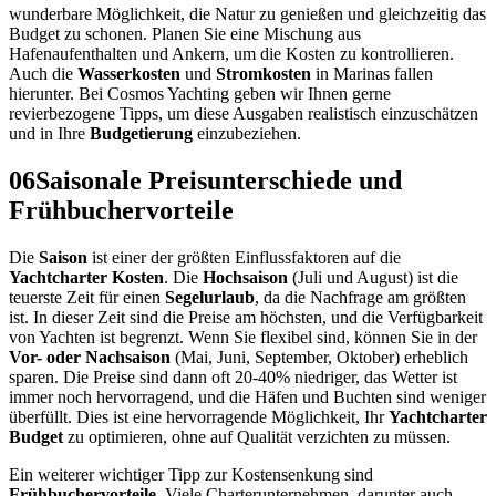
wunderbare Möglichkeit, die Natur zu genießen und gleichzeitig das
Budget zu schonen. Planen Sie eine Mischung aus
Hafenaufenthalten und Ankern, um die Kosten zu kontrollieren.
Auch die
Wasserkosten
und
Stromkosten
in Marinas fallen
hierunter. Bei Cosmos Yachting geben wir Ihnen gerne
revierbezogene Tipps, um diese Ausgaben realistisch einzuschätzen
und in Ihre
Budgetierung
einzubeziehen.
06
Saisonale Preisunterschiede und
Frühbuchervorteile
Die
Saison
ist einer der größten Einflussfaktoren auf die
Yachtcharter Kosten
. Die
Hochsaison
(Juli und August) ist die
teuerste Zeit für einen
Segelurlaub
, da die Nachfrage am größten
ist. In dieser Zeit sind die Preise am höchsten, und die Verfügbarkeit
von Yachten ist begrenzt. Wenn Sie flexibel sind, können Sie in der
Vor- oder Nachsaison
(Mai, Juni, September, Oktober) erheblich
sparen. Die Preise sind dann oft 20-40% niedriger, das Wetter ist
immer noch hervorragend, und die Häfen und Buchten sind weniger
überfüllt. Dies ist eine hervorragende Möglichkeit, Ihr
Yachtcharter
Budget
zu optimieren, ohne auf Qualität verzichten zu müssen.
Ein weiterer wichtiger Tipp zur Kostensenkung sind
Frühbuchervorteile
. Viele Charterunternehmen, darunter auch