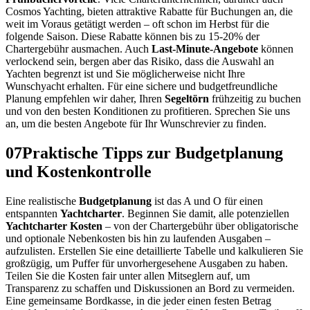
Cosmos Yachting, bieten attraktive Rabatte für Buchungen an, die
weit im Voraus getätigt werden – oft schon im Herbst für die
folgende Saison. Diese Rabatte können bis zu 15-20% der
Chartergebühr ausmachen. Auch
Last-Minute-Angebote
können
verlockend sein, bergen aber das Risiko, dass die Auswahl an
Yachten begrenzt ist und Sie möglicherweise nicht Ihre
Wunschyacht erhalten. Für eine sichere und budgetfreundliche
Planung empfehlen wir daher, Ihren
Segeltörn
frühzeitig zu buchen
und von den besten Konditionen zu profitieren. Sprechen Sie uns
an, um die besten Angebote für Ihr Wunschrevier zu finden.
07
Praktische Tipps zur Budgetplanung
und Kostenkontrolle
Eine realistische
Budgetplanung
ist das A und O für einen
entspannten
Yachtcharter
. Beginnen Sie damit, alle potenziellen
Yachtcharter Kosten
– von der Chartergebühr über obligatorische
und optionale Nebenkosten bis hin zu laufenden Ausgaben –
aufzulisten. Erstellen Sie eine detaillierte Tabelle und kalkulieren Sie
großzügig, um Puffer für unvorhergesehene Ausgaben zu haben.
Teilen Sie die Kosten fair unter allen Mitseglern auf, um
Transparenz zu schaffen und Diskussionen an Bord zu vermeiden.
Eine gemeinsame Bordkasse, in die jeder einen festen Betrag