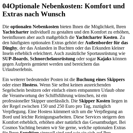
04
Optionale Nebenkosten: Komfort und
Extras nach Wunsch
Die
optionalen Nebenkosten
bieten Ihnen die Möglichkeit, Ihren
Yachtcharter
individuell zu gestalten und den Komfort zu erhöhen,
beeinflussen aber auch maßgeblich die
Yachtcharter Kosten
. Zu
den häufigsten optionalen Extras gehört der
Außenborder für das
Dinghy
, der das Anlanden in Buchten oder das Erkunden kleiner
Inseln erheblich erleichtert. Auch zusätzliche Sportausrüstung wie
SUP-Boards
,
Schnorchelausrüstung
oder sogar
Kajaks
können
gegen Aufpreis gemietet werden und bereichern das
Urlaubserlebnis.
Ein weiterer bedeutender Posten ist die
Buchung eines Skippers
oder einer
Hostess
. Wenn Sie selbst keinen ausreichenden
Segelschein besitzen oder einfach einen entspannten Urlaub ohne
die Verantwortung der Schiffsführung wünschen, ist ein
professioneller Skipper unerlässlich. Die
Skipper Kosten
liegen in
der Regel zwischen 150 und 250 Euro pro Tag, zuzüglich
Verpflegung. Eine Hostess kümmert sich um die Verpflegung an
Bord und leichte Reinigungsarbeiten. Diese Services steigern den
Komfort erheblich, erhöhen aber natürlich das Gesamtbudget. Bei
Cosmos Yachting beraten wir Sie gerne, welche optionalen Extras
für Ihren
Segeltörn
sinnvoll sind und wie sie sich auf Ihre