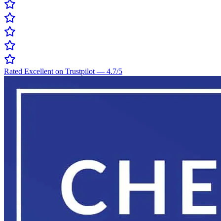
Rated Excellent on Trustpilot
—
4.7
/5