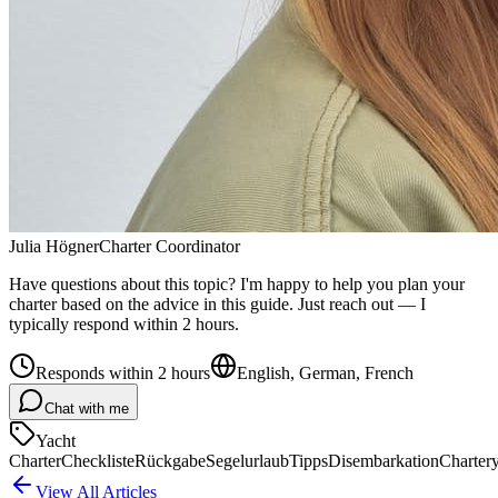
Julia Högner
Charter Coordinator
Have questions about this topic? I'm happy to help you plan your
charter based on the advice in this guide. Just reach out — I
typically respond within 2 hours.
Responds within 2 hours
English, German, French
Chat with me
Yacht
Charter
Checkliste
Rückgabe
Segelurlaub
Tipps
Disembarkation
Charter
View All Articles