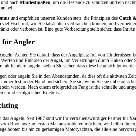
n und nach
Mindestmaßen
, um die Bestände zu schützen und ein nach
me bei.
ismus
und empfehlen unseren Kunden stets, die Prinzipien des
Catch &
 viel Fisch mit, wie Sie tatsächlich verbrauchen können, und vermeiden
nkt oder verboten ist. Eine gute Vorbereitung stellt sicher, dass Ihr A
 für Angler
Angeln. Achten Sie darauf, dass der Angelplatz frei von Hindernissen i
im Werfen und Einholen der Angel, um Verletzungen durch Haken oder S
ie mit Kindern angeln, stellen Sie sicher, dass diese beaufsichtigt werd
n oder angeln Sie in den Abendstunden, da dies oft die aktivsten Zeit
 immer fest in der Hand und sichern Sie sie, wenn Sie sie unbeaufsichti
 sein werden. Nach einem erfolgreichen Fang ist die schnelle und artge
ren und erfolgreichen Erlebnis.
chting
 das Angeln. Seit 1987 sind wir Ihr vertrauenswürdiger Partner für
Yac
 vom Boot aus zum ersten Mal ausprobieren möchten, wir helfen Ihnen, 
egelbooten bis hin zu geräumigen Motoryachten, die alle eine hervorrag