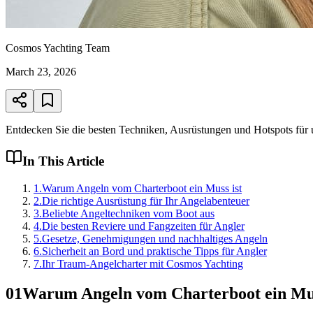
Cosmos Yachting Team
March 23, 2026
Entdecken Sie die besten Techniken, Ausrüstungen und Hotspots für u
In This Article
1
.
Warum Angeln vom Charterboot ein Muss ist
2
.
Die richtige Ausrüstung für Ihr Angelabenteuer
3
.
Beliebte Angeltechniken vom Boot aus
4
.
Die besten Reviere und Fangzeiten für Angler
5
.
Gesetze, Genehmigungen und nachhaltiges Angeln
6
.
Sicherheit an Bord und praktische Tipps für Angler
7
.
Ihr Traum-Angelcharter mit Cosmos Yachting
01
Warum Angeln vom Charterboot ein Mus