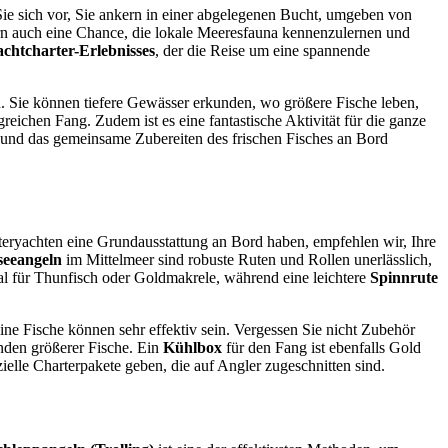
 Sie sich vor, Sie ankern in einer abgelegenen Bucht, umgeben von
dern auch eine Chance, die lokale Meeresfauna kennenzulernen und
achtcharter-Erlebnisses
, der die Reise um eine spannende
nd. Sie können tiefere Gewässer erkunden, wo größere Fische leben,
greichen Fang. Zudem ist es eine fantastische Aktivität für die ganze
 und das gemeinsame Zubereiten des frischen Fisches an Bord
eryachten eine Grundausstattung an Bord haben, empfehlen wir, Ihre
eeangeln
im Mittelmeer sind robuste Ruten und Rollen unerlässlich,
al für Thunfisch oder Goldmakrele, während eine leichtere
Spinnrute
ine Fische können sehr effektiv sein. Vergessen Sie nicht Zubehör
nden größerer Fische. Ein
Kühlbox
für den Fang ist ebenfalls Gold
elle Charterpakete geben, die auf Angler zugeschnitten sind.