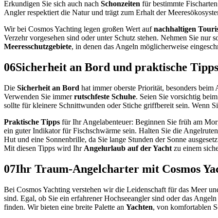
Erkundigen Sie sich auch nach
Schonzeiten
für bestimmte Fischarte
Angler respektiert die Natur und trägt zum Erhalt der Meeresökosyste
Wir bei Cosmos Yachting legen großen Wert auf
nachhaltigen Tour
Verzehr vorgesehen sind oder unter Schutz stehen. Nehmen Sie nur so
Meeresschutzgebiete
, in denen das Angeln möglicherweise eingeschrä
06
Sicherheit an Bord und praktische Tipps
Die
Sicherheit an Bord
hat immer oberste Priorität, besonders beim 
Verwenden Sie immer
rutschfeste Schuhe
. Seien Sie vorsichtig be
sollte für kleinere Schnittwunden oder Stiche griffbereit sein. Wenn S
Praktische Tipps
für Ihr Angelabenteuer: Beginnen Sie früh am Morge
ein guter Indikator für Fischschwärme sein. Halten Sie die Angelruten
Hut und eine Sonnenbrille, da Sie lange Stunden der Sonne ausgesetzt
Mit diesen Tipps wird Ihr
Angelurlaub auf der Yacht
zu einem siche
07
Ihr Traum-Angelcharter mit Cosmos Ya
Bei Cosmos Yachting verstehen wir die Leidenschaft für das Meer und
sind. Egal, ob Sie ein erfahrener Hochseeangler sind oder das Angeln
finden. Wir bieten eine breite Palette an
Yachten
, von komfortablen S