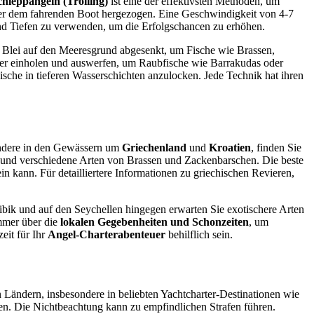
chleppangeln (Trolling)
ist eine der effektivsten Methoden, um
nter dem fahrenden Boot hergezogen. Eine Geschwindigkeit von 4-7
 und Tiefen zu verwenden, um die Erfolgschancen zu erhöhen.
 Blei auf den Meeresgrund abgesenkt, um Fische wie Brassen,
der einholen und auswerfen, um Raubfische wie Barrakudas oder
sche in tieferen Wasserschichten anzulocken. Jede Technik hat ihren
ondere in den Gewässern um
Griechenland
und
Kroatien
, finden Sie
ch und verschiedene Arten von Brassen und Zackenbarschen. Die beste
in kann. Für detailliertere Informationen zu griechischen Revieren,
ribik und auf den Seychellen hingegen erwarten Sie exotischere Arten
immer über die
lokalen Gegebenheiten und Schonzeiten
, um
eit für Ihr
Angel-Charterabenteuer
behilflich sein.
n Ländern, insbesondere in beliebten Yachtcharter-Destinationen wie
en. Die Nichtbeachtung kann zu empfindlichen Strafen führen.