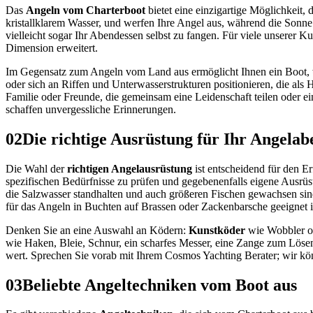
Das
Angeln vom Charterboot
bietet eine einzigartige Möglichkeit,
kristallklarem Wasser, und werfen Ihre Angel aus, während die Sonne
vielleicht sogar Ihr Abendessen selbst zu fangen. Für viele unserer K
Dimension erweitert.
Im Gegensatz zum Angeln vom Land aus ermöglicht Ihnen ein Boot,
oder sich an Riffen und Unterwasserstrukturen positionieren, die als H
Familie oder Freunde, die gemeinsam eine Leidenschaft teilen oder 
schaffen unvergessliche Erinnerungen.
02
Die richtige Ausrüstung für Ihr Angelab
Die Wahl der
richtigen Angelausrüstung
ist entscheidend für den E
spezifischen Bedürfnisse zu prüfen und gegebenenfalls eigene Ausrüs
die Salzwasser standhalten und auch größeren Fischen gewachsen si
für das Angeln in Buchten auf Brassen oder Zackenbarsche geeignet i
Denken Sie an eine Auswahl an Ködern:
Kunstköder
wie Wobbler ode
wie Haken, Bleie, Schnur, ein scharfes Messer, eine Zange zum Löse
wert. Sprechen Sie vorab mit Ihrem Cosmos Yachting Berater; wir kön
03
Beliebte Angeltechniken vom Boot aus