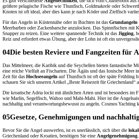
Es gibt verschiedene
Angeltechniken
, die sich vom Charterboot aus 
größere pelagische Fische wie Thunfisch, Goldmakrele oder Schwertf
Knoten ist oft ideal, aber dies kann je nach Köder und Zielfisch var
Für das Angeln in Küstennähe oder in Buchten ist das
Grundangeln
Meerbarben oder Zackenbarsche anzulocken. Das Spinnfischen mit Ku
Snapper zu reizen. Eine weitere spannende Technik ist das
Jigging
, 
Reiz und erfordert etwas Übung, aber der Lohn ist oft ein unvergessl
04
Die besten Reviere und Fangzeiten für 
Das Mittelmeer, die Karibik und die Seychellen bieten fantastische M
eine reiche Vielfalt an Fischarten. Die Ägäis und das Ionische Meer
Zeit für das
Hochseeangeln
auf Thunfisch ist oft der späte Frühling 
schauen Sie sich unseren Artikel „Beste Reisezeit für Griechenland
Die kroatische Adria lockt mit ähnlichen Arten und ist besonders im 
wie Marlin, Segelfisch, Wahoo und Mahi-Mahi. Hier ist die Angelsaiso
nachhaltig und verantwortungsbewusst zu angeln. Cosmos Yachting ka
05
Gesetze, Genehmigungen und nachhaltig
Bevor Sie die Angel auswerfen, ist es unerlässlich, sich über die
loka
Griechenland oder Kroatien, benötigen Sie eine
Angelgenehmigung