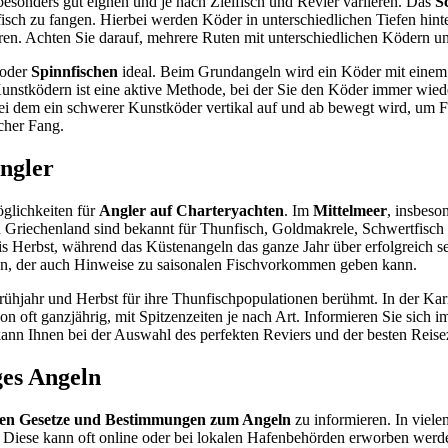
besonders gut eignen und je nach Zielfisch und Revier variieren. Das
S
isch zu fangen. Hierbei werden Köder in unterschiedlichen Tiefen hi
iieren. Achten Sie darauf, mehrere Ruten mit unterschiedlichen Ködern
oder
Spinnfischen
ideal. Beim Grundangeln wird ein Köder mit einem
nstködern ist eine aktive Methode, bei der Sie den Köder immer wie
bei dem ein schwerer Kunstköder vertikal auf und ab bewegt wird, um Fi
icher Fang.
Angler
öglichkeiten für
Angler auf Charteryachten
. Im
Mittelmeer
, insbes
 in Griechenland sind bekannt für Thunfisch, Goldmakrele, Schwertfis
bis Herbst, während das Küstenangeln das ganze Jahr über erfolgreich se
“ an, der auch Hinweise zu saisonalen Fischvorkommen geben kann.
Frühjahr und Herbst für ihre Thunfischpopulationen berühmt. In der Ka
n oft ganzjährig, mit Spitzenzeiten je nach Art. Informieren Sie sich 
nn Ihnen bei der Auswahl des perfekten Reviers und der besten Reisez
es Angeln
len Gesetze und Bestimmungen zum Angeln
zu informieren. In viele
. Diese kann oft online oder bei lokalen Hafenbehörden erworben werd