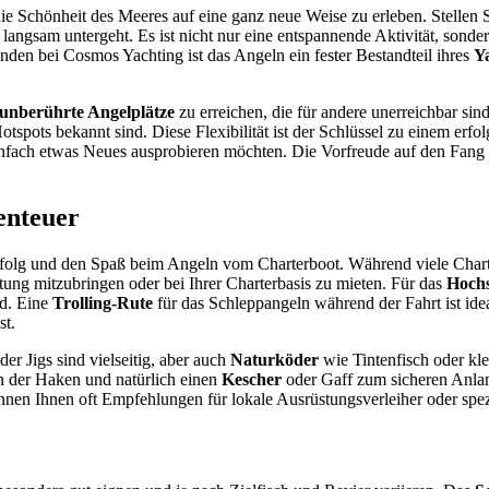
 die Schönheit des Meeres auf eine ganz neue Weise zu erleben. Stellen
 langsam untergeht. Es ist nicht nur eine entspannende Aktivität, son
unden bei Cosmos Yachting ist das Angeln ein fester Bestandteil ihres
Y
unberührte Angelplätze
zu erreichen, die für andere unerreichbar si
otspots bekannt sind. Diese Flexibilität ist der Schlüssel zu einem erfol
einfach etwas Neues ausprobieren möchten. Die Vorfreude auf den Fang
enteuer
rfolg und den Spaß beim Angeln vom Charterboot. Während viele Chart
tung mitzubringen oder bei Ihrer Charterbasis zu mieten. Für das
Hochs
nd. Eine
Trolling-Rute
für das Schleppangeln während der Fahrt ist ide
st.
r Jigs sind vielseitig, aber auch
Naturköder
wie Tintenfisch oder kle
n der Haken und natürlich einen
Kescher
oder Gaff zum sicheren Anla
nen Ihnen oft Empfehlungen für lokale Ausrüstungsverleiher oder spezi