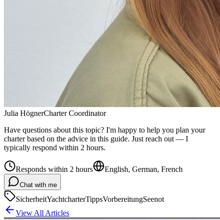
Julia Högner
Charter Coordinator
Have questions about this topic? I'm happy to help you plan your
charter based on the advice in this guide. Just reach out — I
typically respond within 2 hours.
Responds within 2 hours
English, German, French
Chat with me
Sicherheit
Yachtcharter
Tipps
Vorbereitung
Seenot
View All Articles