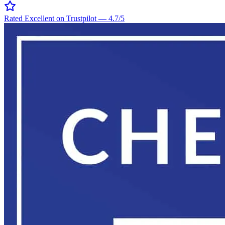
Rated Excellent on Trustpilot
—
4.7
/5