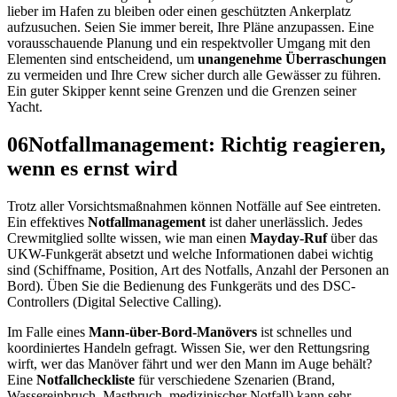
lieber im Hafen zu bleiben oder einen geschützten Ankerplatz
aufzusuchen. Seien Sie immer bereit, Ihre Pläne anzupassen. Eine
vorausschauende Planung und ein respektvoller Umgang mit den
Elementen sind entscheidend, um
unangenehme Überraschungen
zu vermeiden und Ihre Crew sicher durch alle Gewässer zu führen.
Ein guter Skipper kennt seine Grenzen und die Grenzen seiner
Yacht.
06
Notfallmanagement: Richtig reagieren,
wenn es ernst wird
Trotz aller Vorsichtsmaßnahmen können Notfälle auf See eintreten.
Ein effektives
Notfallmanagement
ist daher unerlässlich. Jedes
Crewmitglied sollte wissen, wie man einen
Mayday-Ruf
über das
UKW-Funkgerät absetzt und welche Informationen dabei wichtig
sind (Schiffname, Position, Art des Notfalls, Anzahl der Personen an
Bord). Üben Sie die Bedienung des Funkgeräts und des DSC-
Controllers (Digital Selective Calling).
Im Falle eines
Mann-über-Bord-Manövers
ist schnelles und
koordiniertes Handeln gefragt. Wissen Sie, wer den Rettungsring
wirft, wer das Manöver fährt und wer den Mann im Auge behält?
Eine
Notfallcheckliste
für verschiedene Szenarien (Brand,
Wassereinbruch, Mastbruch, medizinischer Notfall) kann sehr