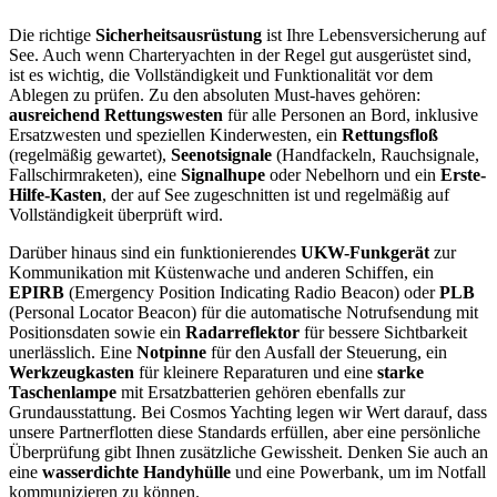
Die richtige
Sicherheitsausrüstung
ist Ihre Lebensversicherung auf
See. Auch wenn Charteryachten in der Regel gut ausgerüstet sind,
ist es wichtig, die Vollständigkeit und Funktionalität vor dem
Ablegen zu prüfen. Zu den absoluten Must-haves gehören:
ausreichend Rettungswesten
für alle Personen an Bord, inklusive
Ersatzwesten und speziellen Kinderwesten, ein
Rettungsfloß
(regelmäßig gewartet),
Seenotsignale
(Handfackeln, Rauchsignale,
Fallschirmraketen), eine
Signalhupe
oder Nebelhorn und ein
Erste-
Hilfe-Kasten
, der auf See zugeschnitten ist und regelmäßig auf
Vollständigkeit überprüft wird.
Darüber hinaus sind ein funktionierendes
UKW-Funkgerät
zur
Kommunikation mit Küstenwache und anderen Schiffen, ein
EPIRB
(Emergency Position Indicating Radio Beacon) oder
PLB
(Personal Locator Beacon) für die automatische Notrufsendung mit
Positionsdaten sowie ein
Radarreflektor
für bessere Sichtbarkeit
unerlässlich. Eine
Notpinne
für den Ausfall der Steuerung, ein
Werkzeugkasten
für kleinere Reparaturen und eine
starke
Taschenlampe
mit Ersatzbatterien gehören ebenfalls zur
Grundausstattung. Bei Cosmos Yachting legen wir Wert darauf, dass
unsere Partnerflotten diese Standards erfüllen, aber eine persönliche
Überprüfung gibt Ihnen zusätzliche Gewissheit. Denken Sie auch an
eine
wasserdichte Handyhülle
und eine Powerbank, um im Notfall
kommunizieren zu können.