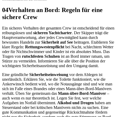
04
Verhalten an Bord: Regeln für eine
sichere Crew
Ein sicheres Verhalten der gesamten Crew ist entscheidend für einen
reibungslosen und
sicheren Yachtcharter
. Der Skipper trägt die
Hauptverantwortung, aber jedes Crewmitglied kann durch
bewusstes Handeln zur
Sicherheit auf See
beitragen. Etablieren Sie
klare Regeln:
Rettungswestenpflicht
bei Nacht, schlechtem Wetter
oder für Nichtschwimmer und Kinder ist ein absolutes Muss. Das
Tragen von
rutschfesten Schuhen
ist an Bord immer ratsam, um
Stürze zu vermeiden. Informieren Sie alle über die Position der
wichtigsten Sicherheitsausrüstung und den Umgang damit.
Eine gründliche
Sicherheitseinweisung
vor dem Ablegen ist
unerlässlich. Erklären Sie, wie die Toilette funktioniert, wie die
Ankerwinsch bedient wird, wo die Notausgänge sind und wie man
sich im Falle eines Brandes oder eines Mann-über-Bord-Manövers
verhält. Üben Sie gemeinsam das
Mann-über-Bord-Manöver
–
auch wenn es nur theoretisch ist. Legen Sie fest, wer welche
Aufgaben im Notfall übernimmt.
Alkohol und Drogen
haben am
Steuerstand oder bei kritischen Manövern nichts zu suchen. Eine
gute Kommunikation und gegenseitige Rücksichtnahme fördern
nicht nur die Sicherheit, sondern auch die gute Stimmung an Bord.