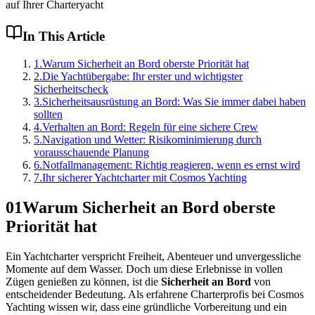
auf Ihrer Charteryacht
In This Article
1
.
Warum Sicherheit an Bord oberste Priorität hat
2
.
Die Yachtübergabe: Ihr erster und wichtigster
Sicherheitscheck
3
.
Sicherheitsausrüstung an Bord: Was Sie immer dabei haben
sollten
4
.
Verhalten an Bord: Regeln für eine sichere Crew
5
.
Navigation und Wetter: Risikominimierung durch
vorausschauende Planung
6
.
Notfallmanagement: Richtig reagieren, wenn es ernst wird
7
.
Ihr sicherer Yachtcharter mit Cosmos Yachting
01
Warum Sicherheit an Bord oberste
Priorität hat
Ein Yachtcharter verspricht Freiheit, Abenteuer und unvergessliche
Momente auf dem Wasser. Doch um diese Erlebnisse in vollen
Zügen genießen zu können, ist die
Sicherheit an Bord
von
entscheidender Bedeutung. Als erfahrene Charterprofis bei Cosmos
Yachting wissen wir, dass eine gründliche Vorbereitung und ein