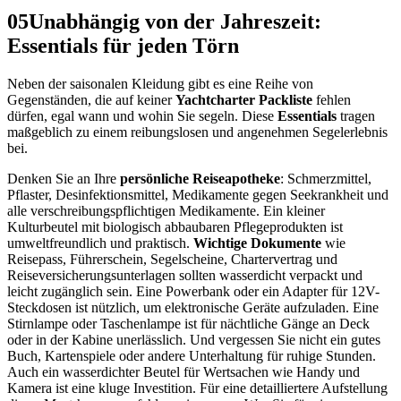
05
Unabhängig von der Jahreszeit:
Essentials für jeden Törn
Neben der saisonalen Kleidung gibt es eine Reihe von
Gegenständen, die auf keiner
Yachtcharter Packliste
fehlen
dürfen, egal wann und wohin Sie segeln. Diese
Essentials
tragen
maßgeblich zu einem reibungslosen und angenehmen Segelerlebnis
bei.
Denken Sie an Ihre
persönliche Reiseapotheke
: Schmerzmittel,
Pflaster, Desinfektionsmittel, Medikamente gegen Seekrankheit und
alle verschreibungspflichtigen Medikamente. Ein kleiner
Kulturbeutel mit biologisch abbaubaren Pflegeprodukten ist
umweltfreundlich und praktisch.
Wichtige Dokumente
wie
Reisepass, Führerschein, Segelscheine, Chartervertrag und
Reiseversicherungsunterlagen sollten wasserdicht verpackt und
leicht zugänglich sein. Eine Powerbank oder ein Adapter für 12V-
Steckdosen ist nützlich, um elektronische Geräte aufzuladen. Eine
Stirnlampe oder Taschenlampe ist für nächtliche Gänge an Deck
oder in der Kabine unerlässlich. Und vergessen Sie nicht ein gutes
Buch, Kartenspiele oder andere Unterhaltung für ruhige Stunden.
Auch ein wasserdichter Beutel für Wertsachen wie Handy und
Kamera ist eine kluge Investition. Für eine detailliertere Aufstellung