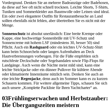
Vordergrund. Denken Sie an mehrere Badeanzüge oder Badehosen,
da diese auf See oft nicht schnell trocknen. Leichte Shorts, T-Shirts,
Tuniken und Sommerkleider aus Baumwolle oder Leinen sind ideal.
Ein oder zwei elegantere Outfits für Restaurantbesuche an Land
sollten ebenfalls nicht fehlen, aber übertreiben Sie es nicht mit der
Menge.
Sonnenschutz
ist absolut unerlässlich: Eine breite Krempe oder
Kappe, eine hochwertige Sonnenbrille mit UV-Schutz und
Sonnencreme mit hohem LSF (mindestens 30, besser 50) sind
Pflicht. Auch ein
Rashguard
oder ein leichtes UV-Schutz-Shirt
kann beim Schnorcheln oder langen Aufenthalten an Deck
Hautverbrennungen vorbeugen. Für die Füße empfehlen sich
rutschfeste Deckschuhe oder Segelsandalen sowie Flip-Flops für
Landgänge. Auch wenn die Nächte meist mild sind, kann eine
leichte Strickjacke oder ein dünner Pullover für kühlere Abende
oder klimatisierte Innenräume nützlich sein. Denken Sie auch an
eine leichte
Regenjacke
, denn auch im Sommer kann es zu kurzen
Schauern kommen. Für weitere allgemeine Tipps, schauen Sie sich
auch unsere „Komplette Packliste für Ihren Yachtcharter“ an.
03
Frühlingserwachen und Herbstzauber:
Die Übergangszeiten meistern