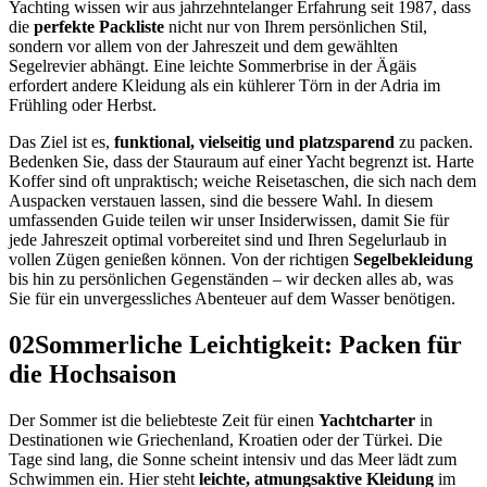
Yachting wissen wir aus jahrzehntelanger Erfahrung seit 1987, dass
die
perfekte Packliste
nicht nur von Ihrem persönlichen Stil,
sondern vor allem von der Jahreszeit und dem gewählten
Segelrevier abhängt. Eine leichte Sommerbrise in der Ägäis
erfordert andere Kleidung als ein kühlerer Törn in der Adria im
Frühling oder Herbst.
Das Ziel ist es,
funktional, vielseitig und platzsparend
zu packen.
Bedenken Sie, dass der Stauraum auf einer Yacht begrenzt ist. Harte
Koffer sind oft unpraktisch; weiche Reisetaschen, die sich nach dem
Auspacken verstauen lassen, sind die bessere Wahl. In diesem
umfassenden Guide teilen wir unser Insiderwissen, damit Sie für
jede Jahreszeit optimal vorbereitet sind und Ihren Segelurlaub in
vollen Zügen genießen können. Von der richtigen
Segelbekleidung
bis hin zu persönlichen Gegenständen – wir decken alles ab, was
Sie für ein unvergessliches Abenteuer auf dem Wasser benötigen.
02
Sommerliche Leichtigkeit: Packen für
die Hochsaison
Der Sommer ist die beliebteste Zeit für einen
Yachtcharter
in
Destinationen wie Griechenland, Kroatien oder der Türkei. Die
Tage sind lang, die Sonne scheint intensiv und das Meer lädt zum
Schwimmen ein. Hier steht
leichte, atmungsaktive Kleidung
im