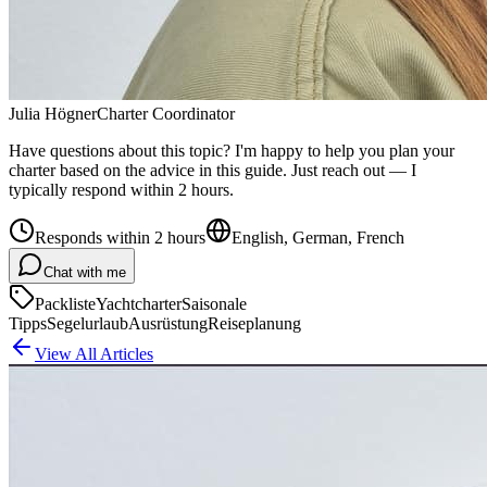
Julia Högner
Charter Coordinator
Have questions about this topic? I'm happy to help you plan your
charter based on the advice in this guide. Just reach out — I
typically respond within 2 hours.
Responds within 2 hours
English, German, French
Chat with me
Packliste
Yachtcharter
Saisonale
Tipps
Segelurlaub
Ausrüstung
Reiseplanung
View All Articles