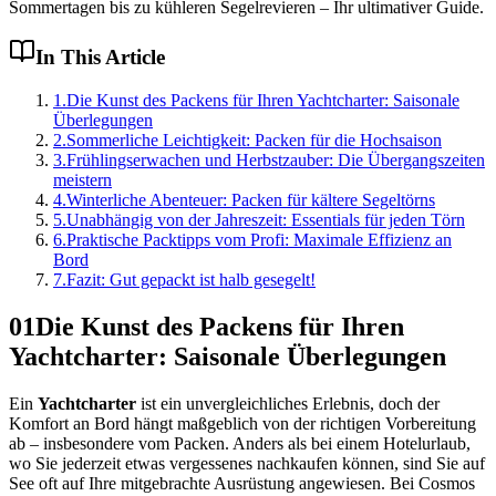
Sommertagen bis zu kühleren Segelrevieren – Ihr ultimativer Guide.
In This Article
1
.
Die Kunst des Packens für Ihren Yachtcharter: Saisonale
Überlegungen
2
.
Sommerliche Leichtigkeit: Packen für die Hochsaison
3
.
Frühlingserwachen und Herbstzauber: Die Übergangszeiten
meistern
4
.
Winterliche Abenteuer: Packen für kältere Segeltörns
5
.
Unabhängig von der Jahreszeit: Essentials für jeden Törn
6
.
Praktische Packtipps vom Profi: Maximale Effizienz an
Bord
7
.
Fazit: Gut gepackt ist halb gesegelt!
01
Die Kunst des Packens für Ihren
Yachtcharter: Saisonale Überlegungen
Ein
Yachtcharter
ist ein unvergleichliches Erlebnis, doch der
Komfort an Bord hängt maßgeblich von der richtigen Vorbereitung
ab – insbesondere vom Packen. Anders als bei einem Hotelurlaub,
wo Sie jederzeit etwas vergessenes nachkaufen können, sind Sie auf
See oft auf Ihre mitgebrachte Ausrüstung angewiesen. Bei Cosmos