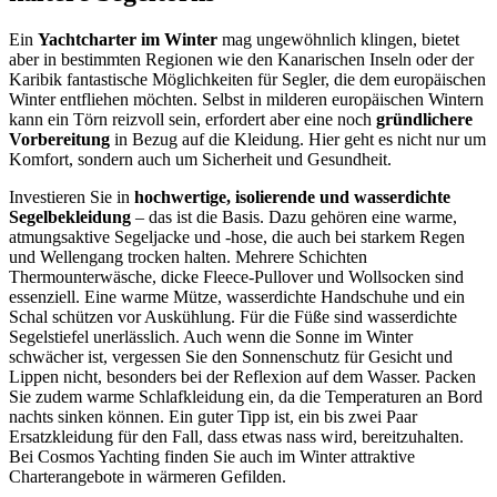
Ein
Yachtcharter im Winter
mag ungewöhnlich klingen, bietet
aber in bestimmten Regionen wie den Kanarischen Inseln oder der
Karibik fantastische Möglichkeiten für Segler, die dem europäischen
Winter entfliehen möchten. Selbst in milderen europäischen Wintern
kann ein Törn reizvoll sein, erfordert aber eine noch
gründlichere
Vorbereitung
in Bezug auf die Kleidung. Hier geht es nicht nur um
Komfort, sondern auch um Sicherheit und Gesundheit.
Investieren Sie in
hochwertige, isolierende und wasserdichte
Segelbekleidung
– das ist die Basis. Dazu gehören eine warme,
atmungsaktive Segeljacke und -hose, die auch bei starkem Regen
und Wellengang trocken halten. Mehrere Schichten
Thermounterwäsche, dicke Fleece-Pullover und Wollsocken sind
essenziell. Eine warme Mütze, wasserdichte Handschuhe und ein
Schal schützen vor Auskühlung. Für die Füße sind wasserdichte
Segelstiefel unerlässlich. Auch wenn die Sonne im Winter
schwächer ist, vergessen Sie den Sonnenschutz für Gesicht und
Lippen nicht, besonders bei der Reflexion auf dem Wasser. Packen
Sie zudem warme Schlafkleidung ein, da die Temperaturen an Bord
nachts sinken können. Ein guter Tipp ist, ein bis zwei Paar
Ersatzkleidung für den Fall, dass etwas nass wird, bereitzuhalten.
Bei Cosmos Yachting finden Sie auch im Winter attraktive
Charterangebote in wärmeren Gefilden.