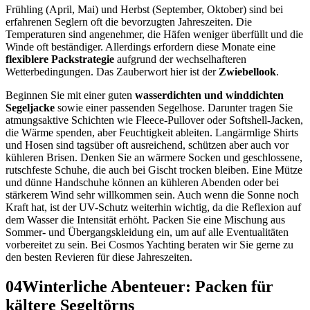
Frühling (April, Mai) und Herbst (September, Oktober) sind bei
erfahrenen Seglern oft die bevorzugten Jahreszeiten. Die
Temperaturen sind angenehmer, die Häfen weniger überfüllt und die
Winde oft beständiger. Allerdings erfordern diese Monate eine
flexiblere Packstrategie
aufgrund der wechselhafteren
Wetterbedingungen. Das Zauberwort hier ist der
Zwiebellook
.
Beginnen Sie mit einer guten
wasserdichten und winddichten
Segeljacke
sowie einer passenden Segelhose. Darunter tragen Sie
atmungsaktive Schichten wie Fleece-Pullover oder Softshell-Jacken,
die Wärme spenden, aber Feuchtigkeit ableiten. Langärmlige Shirts
und Hosen sind tagsüber oft ausreichend, schützen aber auch vor
kühleren Brisen. Denken Sie an wärmere Socken und geschlossene,
rutschfeste Schuhe, die auch bei Gischt trocken bleiben. Eine Mütze
und dünne Handschuhe können an kühleren Abenden oder bei
stärkerem Wind sehr willkommen sein. Auch wenn die Sonne noch
Kraft hat, ist der UV-Schutz weiterhin wichtig, da die Reflexion auf
dem Wasser die Intensität erhöht. Packen Sie eine Mischung aus
Sommer- und Übergangskleidung ein, um auf alle Eventualitäten
vorbereitet zu sein. Bei Cosmos Yachting beraten wir Sie gerne zu
den besten Revieren für diese Jahreszeiten.
04
Winterliche Abenteuer: Packen für
kältere Segeltörns