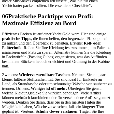
dieser Must-haves empfehlen wir unsere „Was Sie für einen
Yachtcharter packen sollten: Die essentielle Checkliste“.
06
Praktische Packtipps vom Profi:
Maximale Effizienz an Bord
Effizientes Packen ist auf einer Yacht Gold wert. Hier sind einige
praktische Tipps
, die Ihnen helfen, den begrenzten Platz optimal
zu nutzen und den Überblick zu behalten. Erstens:
Roll- oder
Falttechnik
. Rollen Sie Ihre Kleidung fest zusammen, um Falten zu
minimieren und Platz zu sparen. Alternativ können Sie die Kleidung
in Packwürfeln (Packing Cubes) organisieren, was das Auffinden
bestimmter Stücke erheblich erleichtert und Ordnung in der Kabine
hält.
Zweitens:
Wiederverwendbare Taschen
. Nehmen Sie ein paar
kleine, faltbare Stofftaschen mit. Sie sind ideal für Einkäufe an
Land, als Strandtasche oder um schmutzige Wäsche von sauberer zu
trennen. Drittens:
Weniger ist oft mehr
. Überlegen Sie genau,
welche Kleidungsstücke Sie wirklich benötigen. Viele Artikel
können mehrfach kombiniert oder für verschiedene Anlässe genutzt
werden. Denken Sie daran, dass Sie in den meisten Häfen die
Möglichkeit haben, Wäsche zu waschen, falls ein längerer Törn
geplant ist. Viertens:
Schuhe clever verstauen
. Tragen Sie Ihre