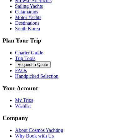
Browse All Yachts
Sailing Yachts
Catamarans
Motor Yachts
Destinations
South Korea
Plan Your Trip
Charter Guide
Trip Tools
Request a Quote
FAQs
Handpicked Selection
Your Account
My Trips
Wishlist
Company
About Cosmos Yachting
Why Book with Us