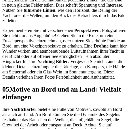
in neun gleiche Felder teilen. Dies schafft Spannung und Interesse.
Nutzen Sie
führende Linien
, wie den Horizont, die Reling der
Yacht oder die Wellen, um den Blick des Betrachters durch das Bild
zu leiten.
Experimentieren Sie mit verschiedenen
Perspektiven
. Fotografieren
Sie nicht nur aus Augenhöhe! Gehen Sie in die Knie, um eine
Froschperspektive einzunehmen, oder nutzen Sie erhöhte Punkte an
Bord, um eine Vogelperspektive zu erhalten. Eine
Drohne
kann hier
Wunder wirken und atemberaubende Luftaufnahmen Ihrer Yacht in
der Bucht oder auf offener See ermöglichen – ein absoluter
Hingucker für Ihre
Yachting Bilder
. Vergessen Sie nicht, auch die
kleinen Details einzufangen: die Takelage, ein Kompass, die Hände
am Steuerrad oder ein Glas Wein im Sonnenuntergang. Diese
Details verleihen Ihren Fotos Persönlichkeit und Authentizität.
05
Motive an Bord und an Land: Vielfalt
einfangen
Ihre
Yachtcharter
bietet eine Fülle von Motiven, sowohl an Bord
als auch an Land. An Bord können Sie die Dynamik des Segelns
festhalten: das Rauschen der Wellen, die aufgeblähten Segel, die
Crew bei der Arbeit oder entspannt an Deck. Achten Sie auf