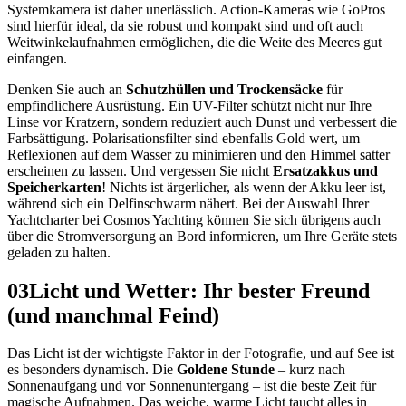
Systemkamera ist daher unerlässlich. Action-Kameras wie GoPros
sind hierfür ideal, da sie robust und kompakt sind und oft auch
Weitwinkelaufnahmen ermöglichen, die die Weite des Meeres gut
einfangen.
Denken Sie auch an
Schutzhüllen und Trockensäcke
für
empfindlichere Ausrüstung. Ein UV-Filter schützt nicht nur Ihre
Linse vor Kratzern, sondern reduziert auch Dunst und verbessert die
Farbsättigung. Polarisationsfilter sind ebenfalls Gold wert, um
Reflexionen auf dem Wasser zu minimieren und den Himmel satter
erscheinen zu lassen. Und vergessen Sie nicht
Ersatzakkus und
Speicherkarten
! Nichts ist ärgerlicher, als wenn der Akku leer ist,
während sich ein Delfinschwarm nähert. Bei der Auswahl Ihrer
Yachtcharter bei Cosmos Yachting können Sie sich übrigens auch
über die Stromversorgung an Bord informieren, um Ihre Geräte stets
geladen zu halten.
03
Licht und Wetter: Ihr bester Freund
(und manchmal Feind)
Das Licht ist der wichtigste Faktor in der Fotografie, und auf See ist
es besonders dynamisch. Die
Goldene Stunde
– kurz nach
Sonnenaufgang und vor Sonnenuntergang – ist die beste Zeit für
magische Aufnahmen. Das weiche, warme Licht taucht alles in