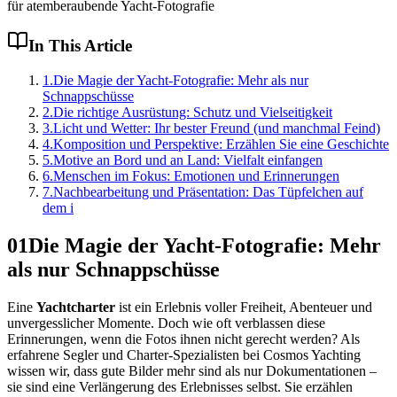
für atemberaubende Yacht-Fotografie
In This Article
1
.
Die Magie der Yacht-Fotografie: Mehr als nur
Schnappschüsse
2
.
Die richtige Ausrüstung: Schutz und Vielseitigkeit
3
.
Licht und Wetter: Ihr bester Freund (und manchmal Feind)
4
.
Komposition und Perspektive: Erzählen Sie eine Geschichte
5
.
Motive an Bord und an Land: Vielfalt einfangen
6
.
Menschen im Fokus: Emotionen und Erinnerungen
7
.
Nachbearbeitung und Präsentation: Das Tüpfelchen auf
dem i
01
Die Magie der Yacht-Fotografie: Mehr
als nur Schnappschüsse
Eine
Yachtcharter
ist ein Erlebnis voller Freiheit, Abenteuer und
unvergesslicher Momente. Doch wie oft verblassen diese
Erinnerungen, wenn die Fotos ihnen nicht gerecht werden? Als
erfahrene Segler und Charter-Spezialisten bei Cosmos Yachting
wissen wir, dass gute Bilder mehr sind als nur Dokumentationen –
sie sind eine Verlängerung des Erlebnisses selbst. Sie erzählen