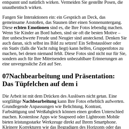
entspannt und natürlich wirken. Vermeiden Sie gestellte Posen, die
unauthentisch wirken.
Fangen Sie Interaktionen ein: ein Gespräch an Deck, das
gemeinsame Anstoßen, das Staunen über einen Sonnenuntergang.
Diese
echten Emotionen
sind es, die Ihre Fotos lebendig machen.
Wenn Sie Kinder an Bord haben, sind sie oft die besten Motive –
ihre unbeschwerte Freude und Neugier sind ansteckend. Denken Sie
auch daran, sich selbst ins Bild zu setzen! Ein Selbstauslöser oder
ein Stativ (falls die Yacht ruhig liegt) kann helfen, Gruppenfotos zu
machen, bei denen niemand fehlt. Diese Fotos sind nicht nur für Sie,
sondern auch für Ihre Mitreisenden unbezahlbare Erinnerungen an
eine unvergessliche Zeit auf See.
07
Nachbearbeitung und Präsentation:
Das Tüpfelchen auf dem i
Die Arbeit ist mit dem Drücken des Auslösers nicht getan. Eine
sorgfältige
Nachbearbeitung
kann Ihre Fotos erheblich aufwerten.
Grundlegende Anpassungen wie Belichtung, Kontrast,
Farbsättigung und Weißabgleich können einen großen Unterschied
machen. Kostenlose Apps wie Snapseed oder Lightroom Mobile
bieten leistungsstarke Werkzeuge direkt auf Ihrem Smartphone.
Kleinere Korrekturen wie das Begradigen des Horizonts oder das