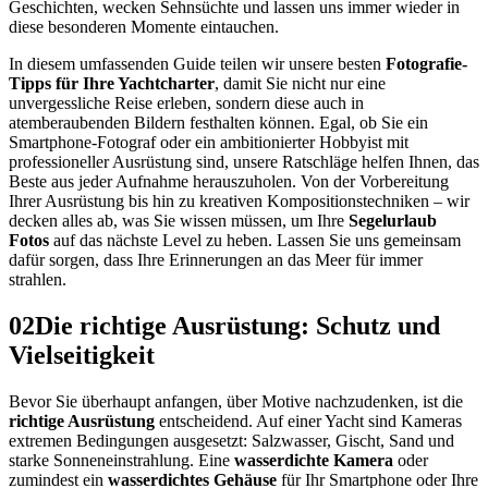
Geschichten, wecken Sehnsüchte und lassen uns immer wieder in
diese besonderen Momente eintauchen.
In diesem umfassenden Guide teilen wir unsere besten
Fotografie-
Tipps für Ihre Yachtcharter
, damit Sie nicht nur eine
unvergessliche Reise erleben, sondern diese auch in
atemberaubenden Bildern festhalten können. Egal, ob Sie ein
Smartphone-Fotograf oder ein ambitionierter Hobbyist mit
professioneller Ausrüstung sind, unsere Ratschläge helfen Ihnen, das
Beste aus jeder Aufnahme herauszuholen. Von der Vorbereitung
Ihrer Ausrüstung bis hin zu kreativen Kompositionstechniken – wir
decken alles ab, was Sie wissen müssen, um Ihre
Segelurlaub
Fotos
auf das nächste Level zu heben. Lassen Sie uns gemeinsam
dafür sorgen, dass Ihre Erinnerungen an das Meer für immer
strahlen.
02
Die richtige Ausrüstung: Schutz und
Vielseitigkeit
Bevor Sie überhaupt anfangen, über Motive nachzudenken, ist die
richtige Ausrüstung
entscheidend. Auf einer Yacht sind Kameras
extremen Bedingungen ausgesetzt: Salzwasser, Gischt, Sand und
starke Sonneneinstrahlung. Eine
wasserdichte Kamera
oder
zumindest ein
wasserdichtes Gehäuse
für Ihr Smartphone oder Ihre