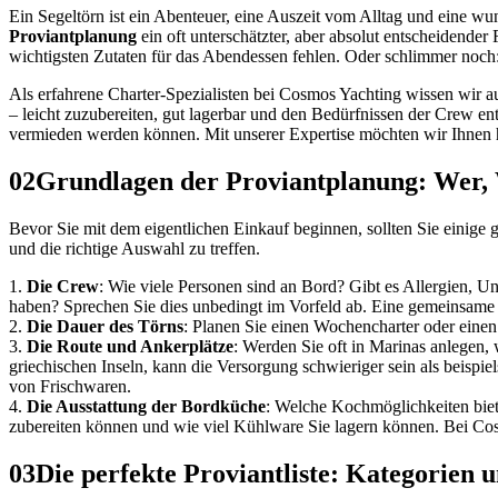
Ein Segeltörn ist ein Abenteuer, eine Auszeit vom Alltag und eine wun
Proviantplanung
ein oft unterschätzter, aber absolut entscheidender F
wichtigsten Zutaten für das Abendessen fehlen. Oder schlimmer noch:
Als erfahrene Charter-Spezialisten bei Cosmos Yachting wissen wir au
– leicht zuzubereiten, gut lagerbar und den Bedürfnissen der Crew en
vermieden werden können. Mit unserer Expertise möchten wir Ihnen 
02
Grundlagen der Proviantplanung: Wer,
Bevor Sie mit dem eigentlichen Einkauf beginnen, sollten Sie einige
und die richtige Auswahl zu treffen.
1.
Die Crew
: Wie viele Personen sind an Bord? Gibt es Allergien, U
haben? Sprechen Sie dies unbedingt im Vorfeld ab. Eine gemeinsame Li
2.
Die Dauer des Törns
: Planen Sie einen Wochencharter oder einen
3.
Die Route und Ankerplätze
: Werden Sie oft in Marinas anlegen,
griechischen Inseln, kann die Versorgung schwieriger sein als beispi
von Frischwaren.
4.
Die Ausstattung der Bordküche
: Welche Kochmöglichkeiten biete
zubereiten können und wie viel Kühlware Sie lagern können. Bei Cosmo
03
Die perfekte Proviantliste: Kategorien 