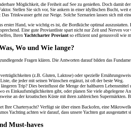
derbare Möglichkeit, die Freiheit auf See zu genießen. Doch damit der U
aktor. Stellen Sie sich vor, Sie ankern in einer idyllischen Bucht, weit en
 Das Trinkwasser geht zur Neige. Solche Szenarien lassen sich mit ein
s erster Hand, wie wichtig es ist, die Bordküche optimal auszustatten.
tsprechend. Eine gute Proviantliste spart nicht nur Zeit und Nerven v
helfen, Ihren
Yachtcharter Proviant
so effizient und genussvoll wie m
 Was, Wo und Wie lange?
 grundlegende Fragen klären. Die Antworten darauf bilden das Fundame
nverträglichkeiten (z.B. Gluten, Laktose) oder spezielle Ernährungswei
ste, die jeder mit seinen Wünschen ergänzt, ist oft der beste Weg.
 längeren Trip? Dies beeinflusst die Menge der haltbaren Lebensmittel 
 wo es Einkaufsmöglichkeiten gibt, oder planen Sie viele abgelegene 
elsweise an der kroatischen Küste mit ihren zahlreichen Supermärkten. 
t Ihre Charteryacht? Verfügt sie über einen Backofen, eine Mikrowell
s Yachting achten wir darauf, dass unsere Yachten gut ausgestattet sin
und Must-haves