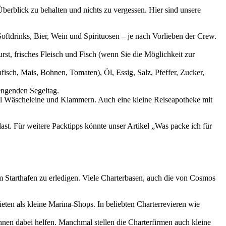
Überblick zu behalten und nichts zu vergessen. Hier sind unsere
Softdrinks, Bier, Wein und Spirituosen – je nach Vorlieben der Crew.
st, frisches Fleisch und Fisch (wenn Sie die Möglichkeit zur
fisch, Mais, Bohnen, Tomaten), Öl, Essig, Salz, Pfeffer, Zucker,
engenden Segeltag.
ell Wäscheleine und Klammern. Auch eine kleine Reiseapotheke mit
ast. Für weitere Packtipps könnte unser Artikel „Was packe ich für
m Starthafen zu erledigen. Viele Charterbasen, auch die von Cosmos
eten als kleine Marina-Shops. In beliebten Charterrevieren wie
Ihnen dabei helfen. Manchmal stellen die Charterfirmen auch kleine