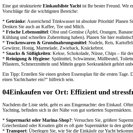
Eine gut strukturierte
Einkaufsliste Yacht
ist Ihr bester Freund. Wir 
Vorschläge für die wichtigsten Bereiche:
*
Getränke
: Ausreichend Trinkwasser ist absolute Priorität! Planen
Denken Sie auch an Kaffee, Tee und Milch.
*
Frische Lebensmittel
: Obst und Gemüse (Äpfel, Orangen, Bananen, 
Kühlung und schnellen Zubereitung haben). Planen Sie hier realistisch,
*
Trockenwaren & Grundnahrungsmittel
: Nudeln, Reis, Kartoffe
Gewürze, Honig, Marmelade, Zwieback, Knäckebrot.
*
Snacks & Süßigkeiten
: Kekse, Schokolade, Nüsse, Chips – für d
*
Reinigung & Hygiene
: Spülmittel, Schwämme, Müllbeutel, Toilet
Pflastern, Schmerzmitteln und Mitteln gegen Seekrankheit gehört unb
Ein Tipp: Erstellen Sie einen groben Essensplan für die ersten Tage.
einen Yachtcharter ein?“ hilfreich sein.
04
Einkaufen vor Ort: Effizient und stressf
Nachdem die Liste steht, geht es ans Eingemachte: den Einkauf. Oftm
Yachting, befinden sich in der Nähe von gut sortierten Supermärkten.
*
Supermarkt oder Marina-Shop?
: Versuchen Sie, größere Supermä
Griechenland oder Kroatien gibt es oft gute Supermärkte in den größe
*
Transport
: Überlegen Sie, wie Sie die Einkäufe zur Yacht bekomme