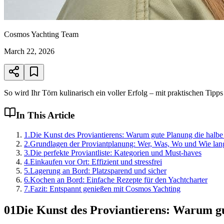
Cosmos Yachting Team
March 22, 2026
So wird Ihr Törn kulinarisch ein voller Erfolg – mit praktischen Tipp
In This Article
1
.
Die Kunst des Proviantierens: Warum gute Planung die halbe 
2
.
Grundlagen der Proviantplanung: Wer, Was, Wo und Wie lan
3
.
Die perfekte Proviantliste: Kategorien und Must-haves
4
.
Einkaufen vor Ort: Effizient und stressfrei
5
.
Lagerung an Bord: Platzsparend und sicher
6
.
Kochen an Bord: Einfache Rezepte für den Yachtcharter
7
.
Fazit: Entspannt genießen mit Cosmos Yachting
01
Die Kunst des Proviantierens: Warum gu