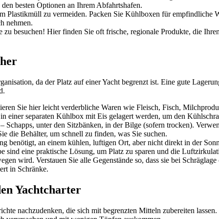
 den besten Optionen an Ihrem Abfahrtshafen.
m Plastikmüll zu vermeiden. Packen Sie Kühlboxen für empfindliche W
uch nehmen.
e zu besuchen! Hier finden Sie oft frische, regionale Produkte, die Ihre
cher
nisation, da der Platz auf einer Yacht begrenzt ist. Eine gute Lagerung
d.
sieren Sie hier leicht verderbliche Waren wie Fleisch, Fisch, Milchprod
 in einer separaten Kühlbox mit Eis gelagert werden, um den Kühlschra
 – Schapps, unter den Sitzbänken, in der Bilge (sofern trocken). Verw
ie die Behälter, um schnell zu finden, was Sie suchen.
 benötigt, an einem kühlen, luftigen Ort, aber nicht direkt in der Son
e sind eine praktische Lösung, um Platz zu sparen und die Luftzirkulat
wegen wird. Verstauen Sie alle Gegenstände so, dass sie bei Schräglage
ert in Schränke.
den Yachtcharter
ichte nachzudenken, die sich mit begrenzten Mitteln zubereiten lassen.