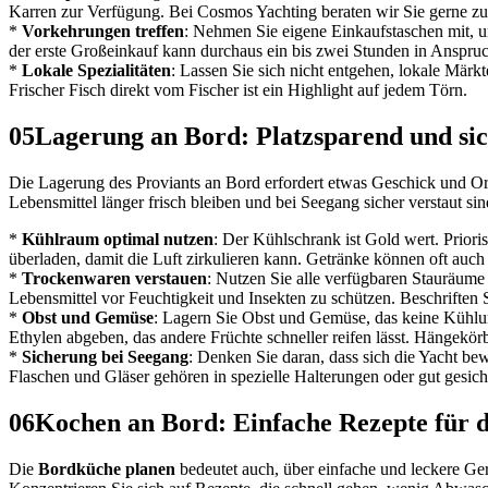
Karren zur Verfügung. Bei Cosmos Yachting beraten wir Sie gerne zu
*
Vorkehrungen treffen
: Nehmen Sie eigene Einkaufstaschen mit, u
der erste Großeinkauf kann durchaus ein bis zwei Stunden in Anspr
*
Lokale Spezialitäten
: Lassen Sie sich nicht entgehen, lokale Märkt
Frischer Fisch direkt vom Fischer ist ein Highlight auf jedem Törn.
05
Lagerung an Bord: Platzsparend und si
Die Lagerung des Proviants an Bord erfordert etwas Geschick und Orga
Lebensmittel länger frisch bleiben und bei Seegang sicher verstaut sin
*
Kühlraum optimal nutzen
: Der Kühlschrank ist Gold wert. Priori
überladen, damit die Luft zirkulieren kann. Getränke können oft auch
*
Trockenwaren verstauen
: Nutzen Sie alle verfügbaren Stauräume
Lebensmittel vor Feuchtigkeit und Insekten zu schützen. Beschriften S
*
Obst und Gemüse
: Lagern Sie Obst und Gemüse, das keine Kühlung
Ethylen abgeben, das andere Früchte schneller reifen lässt. Hängekörb
*
Sicherung bei Seegang
: Denken Sie daran, dass sich die Yacht be
Flaschen und Gläser gehören in spezielle Halterungen oder gut gesich
06
Kochen an Bord: Einfache Rezepte für 
Die
Bordküche planen
bedeutet auch, über einfache und leckere Ger