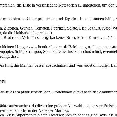
empfehlen, die Liste in verschiedene Kategorien zu unterteilen, um den 
 Sie mindestens 2-3 Liter pro Person und Tag ein. Hinzu kommen Säfte, 
Zitronen, Gurken, Tomaten, Paprika), Salate, Eier, Joghurt, Käse, Wur
 da die Haltbarkeit begrenzt ist.
ln, Brot (oder Mehl für selbstgebackenes Brot), Müsli, Konserven (Thun
en kleinen Hunger zwischendurch oder als Belohnung nach einem anstr
tenpapier, Seife, Shampoo, Sonnencreme, Insektenschutzmittel, eventu
edingt dazu.
 Das hilft, die Mengen besser abzuschätzen und vermeidet unnötigen Ball
rei
als ist es am praktischsten, den Großeinkauf direkt nach der Ankunft a
rkte aufzusuchen, da diese eine größere Auswahl und bessere Preise bi
ren Städten oder in der Nähe der Marinas.
n. Viele Supermärkte bieten Lieferservices an oder es gibt Taxis, die 