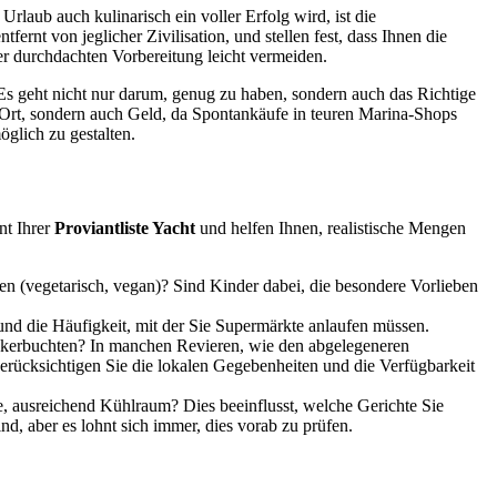
rlaub auch kulinarisch ein voller Erfolg wird, ist die
tfernt von jeglicher Zivilisation, und stellen fest, dass Ihnen die
er durchdachten Vorbereitung leicht vermeiden.
 Es geht nicht nur darum, genug zu haben, sondern auch das Richtige
or Ort, sondern auch Geld, da Spontankäufe in teuren Marina-Shops
öglich zu gestalten.
nt Ihrer
Proviantliste Yacht
und helfen Ihnen, realistische Mengen
sen (vegetarisch, vegan)? Sind Kinder dabei, die besondere Vorlieben
und die Häufigkeit, mit der Sie Supermärkte anlaufen müssen.
Ankerbuchten? In manchen Revieren, wie den abgelegeneren
Berücksichtigen Sie die lokalen Gegebenheiten und die Verfügbarkeit
e, ausreichend Kühlraum? Dies beeinflusst, welche Gerichte Sie
d, aber es lohnt sich immer, dies vorab zu prüfen.